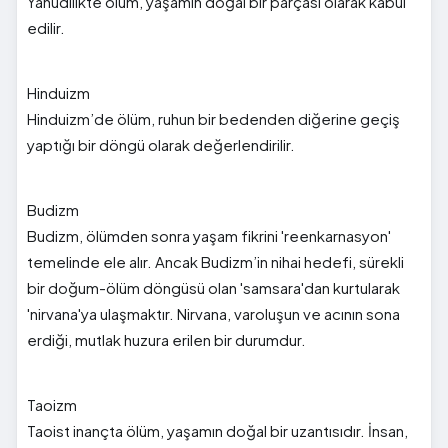
Yahudilikte ölüm, yaşamın doğal bir parçası olarak kabul
edilir.
Hinduizm
Hinduizm’de ölüm, ruhun bir bedenden diğerine geçiş
yaptığı bir döngü olarak değerlendirilir.
Budizm
Budizm, ölümden sonra yaşam fikrini 'reenkarnasyon'
temelinde ele alır. Ancak Budizm’in nihai hedefi, sürekli
bir doğum-ölüm döngüsü olan 'samsara'dan kurtularak
'nirvana'ya ulaşmaktır. Nirvana, varoluşun ve acının sona
erdiği, mutlak huzura erilen bir durumdur.
Taoizm
Taoist inançta ölüm, yaşamın doğal bir uzantısıdır. İnsan,