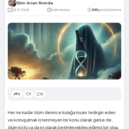
Ekin Arian Rionda
25.11.2024
4 dk okuma
595
görüntülenme
0
1
0
Her ne kadar ölüm denince kulağa insanı tedirgin eden
ve konuşulmak istenmeyen bir konu olarak gelse de,
ölüm kötü ya da iyi olarak betimleyebileceğimiz bir olgu