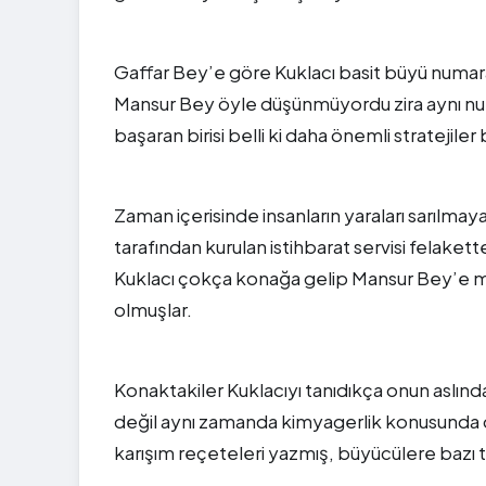
Gaffar Bey’e göre Kuklacı basit büyü numara
Mansur Bey öyle düşünmüyordu zira aynı num
başaran birisi belli ki daha önemli stratejiler 
Zaman içerisinde insanların yaraları sarıl
tarafından kurulan istihbarat servisi felaket
Kuklacı çokça konağa gelip Mansur Bey’e misa
olmuşlar.
Konaktakiler Kuklacıyı tanıdıkça onun aslın
değil aynı zamanda kimyagerlik konusunda da 
karışım reçeteleri yazmış, büyücülere bazı 