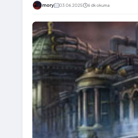
mory
03.06.2025
6 dk okuma