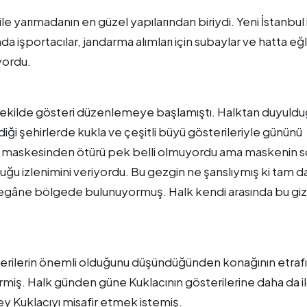
ile yarımadanın en güzel yapılarından biriydi. Yeni İstanbul 
nda işportacılar, jandarma alımları için subaylar ve hatta e
yordu.
k şekilde gösteri düzenlemeye başlamıştı. Halktan duyuld
i şehirlerde kukla ve çeşitli büyü gösterileriyle gününü
acı maskesinden ötürü pek belli olmuyordu ama maskenin s
duğu izlenimini veriyordu. Bu gezgin ne şanslıymış ki tam d
yegâne bölgede bulunuyormuş. Halk kendi arasında bu gi
erilerin önemli olduğunu düşündüğünden konağının etraf
rmiş. Halk günden güne Kuklacının gösterilerine daha da il
Kuklacıyı misafir etmek istemiş.