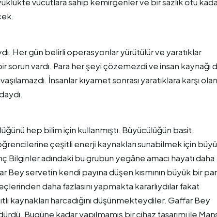
üklükte vücutlara sahip kemirgenler ve bir sazlık otu kad
cek.
dı. Her gün belirli operasyonlar yürütülür ve yaratıklar
z bir sorun vardı. Para her şeyi çözemezdi ve insan kaynağı 
savaşılamazdı. İnsanlar kıyamet sonrası yaratıklara karşı ola
daydı.
ğünü hep bilim için kullanmıştı. Büyücülüğün basit
 öğrencilerine çeşitli enerji kaynakları sunabilmek için büyü
enç Bilginler adındaki bu grubun yegâne amacı hayatı daha
ffar Bey servetin kendi payına düşen kısmının büyük bir par
reçlerinden daha fazlasını yapmakta kararlıydılar fakat
sıtlı kaynakları harcadığını düşünmekteydiler. Gaffar Bey
ürdürdü. Bugüne kadar yapılmamış bir cihaz tasarımı ile Man