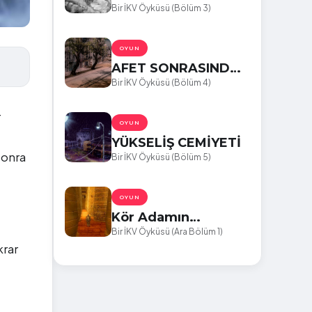
Bir İKV Öyküsü (Bölüm 3)
OYUN
AFET SONRASINDA
BİR BEYEFENDİ
Bir İKV Öyküsü (Bölüm 4)
r
OYUN
YÜKSELİŞ CEMİYETİ
sonra
Bir İKV Öyküsü (Bölüm 5)
OYUN
Kör Adamın
Gördükleri
Bir İKV Öyküsü (Ara Bölüm 1)
krar