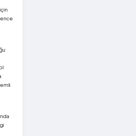
için
ğlence
uğu
ol
a
zemli
ında
gi