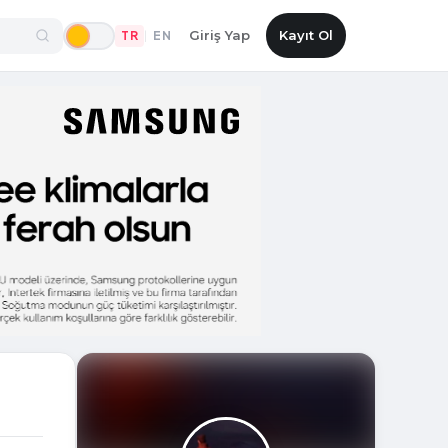
Giriş Yap
Kayıt Ol
TR
EN
|