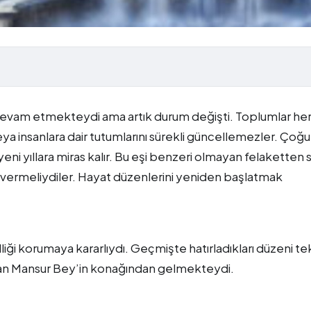
devam etmekteydi ama artık durum değişti. Toplumlar he
ya insanlara dair tutumlarını sürekli güncellemezler. Çoğu
yeni yıllara miras kalır. Bu eşi benzeri olmayan felaketten 
ar vermeliydiler. Hayat düzenlerini yeniden başlatmak
liği korumaya kararlıydı. Geçmişte hatırladıkları düzeni te
udan Mansur Bey’in konağından gelmekteydi.