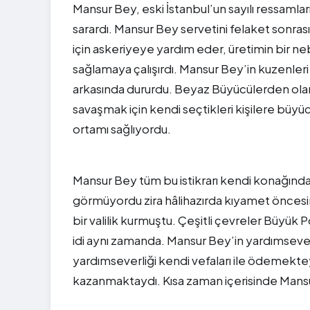
Mansur Bey, eski İstanbul’un sayılı ressamla
sarardı. Mansur Bey servetini felaket sonras
için askeriyeye yardım eder, üretimin bir neb
sağlamaya çalışırdı. Mansur Bey’in kuzenler
arkasında dururdu. Beyaz Büyücülerden olan 
savaşmak için kendi seçtikleri kişilere büyü
ortamı sağlıyordu.
Mansur Bey tüm bu istikrarı kendi konağında
görmüyordu zira hâlihazırda kıyamet önce
bir valilik kurmuştu. Çeşitli çevreler Büyük
idi aynı zamanda. Mansur Bey’in yardımsever
yardımseverliği kendi vefaları ile ödemektey
kazanmaktaydı. Kısa zaman içerisinde Mansur 