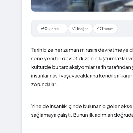
Yeni
0
1
1
Alıntıla
Beğen
Yorum
Tarih bize her zaman mirasını devretmeye 
sene yeni bir devlet düzeni oluşturmazlar ve
kültürde bu tarz aksiyomlar tarih tarafından 
insanlar nasıl yaşayacaklarına kendileri kar
zorundalar.
Yine de insanlık içinde bulunan o geleneksel
sağlamaya çalıştı. Bunun ilk adımları doğr