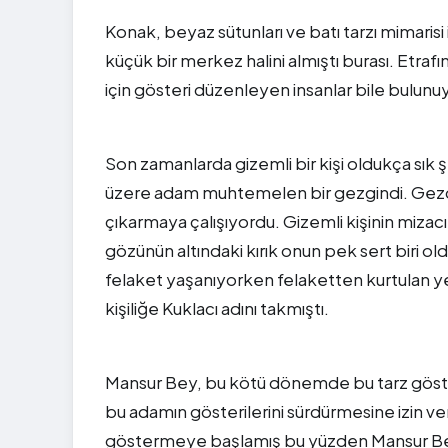
Konak, beyaz sütunları ve batı tarzı mimarisi 
küçük bir merkez halini almıştı burası. Etrafı
için gösteri düzenleyen insanlar bile bulunu
Son zamanlarda gizemli bir kişi oldukça sı
üzere adam muhtemelen bir gezgindi. Gezdiğ
çıkarmaya çalışıyordu. Gizemli kişinin miz
gözünün altındaki kırık onun pek sert biri ol
felaket yaşanıyorken felaketten kurtulan 
kişiliğe Kuklacı adını takmıştı.
Mansur Bey, bu kötü dönemde bu tarz göst
bu adamın gösterilerini sürdürmesine izin ve
göstermeye başlamış bu yüzden Mansur Bey 