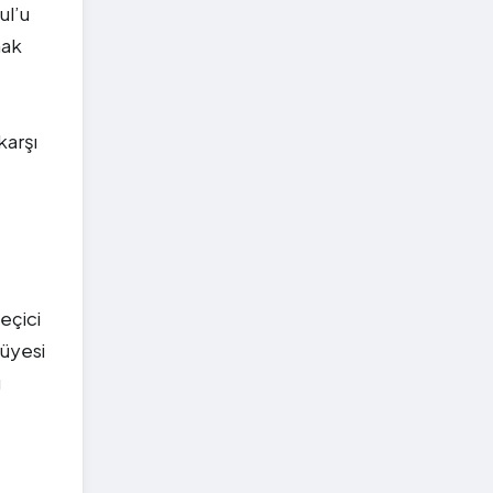
ul’u
mak
karşı
eçici
 üyesi
u