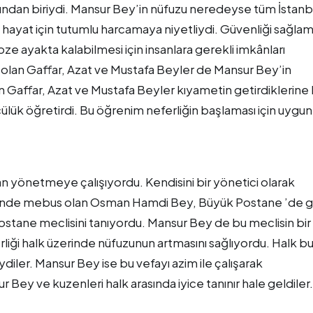
rından biriydi. Mansur Bey’in nüfuzu neredeyse tüm İstanb
ı hayat için tutumlu harcamaya niyetliydi. Güvenliği sağla
ze ayakta kalabilmesi için insanlara gerekli imkânları
i olan Gaffar, Azat ve Mustafa Beyler de Mansur Bey’in
Gaffar, Azat ve Mustafa Beyler kıyametin getirdiklerine 
cülük öğretirdi. Bu öğrenim neferliğin başlaması için uygun
n yönetmeye çalışıyordu. Kendisini bir yönetici olarak
sinde mebus olan Osman Hamdi Bey, Büyük Postane ’de g
 Postane meclisini tanıyordu. Mansur Bey de bu meclisin bir
liği halk üzerinde nüfuzunun artmasını sağlıyordu. Halk b
diler. Mansur Bey ise bu vefayı azim ile çalışarak
Bey ve kuzenleri halk arasında iyice tanınır hale geldiler.