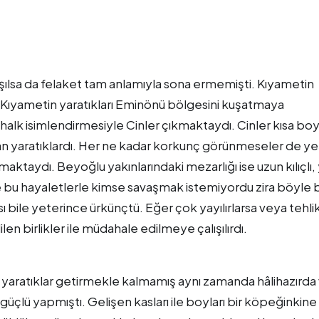
lışılsa da felaket tam anlamıyla sona ermemişti. Kıyametin
i. Kıyametin yaratıkları Eminönü bölgesini kuşatmaya
 halk isimlendirmesiyle Cinler çıkmaktaydı. Cinler kısa boy
an yaratıklardı. Her ne kadar korkunç görünmeseler de yeş
apmaktaydı. Beyoğlu yakınlarındaki mezarlığı ise uzun kılıçlı, 
de bu hayaletlerle kimse savaşmak istemiyordu zira böyle b
sı bile yeterince ürkünçtü. Eğer çok yayılırlarsa veya tehli
n birlikler ile müdahale edilmeye çalışılırdı.
 yaratıklar getirmekle kalmamış aynı zamanda hâlihazırda 
güçlü yapmıştı. Gelişen kasları ile boyları bir köpeğinkine