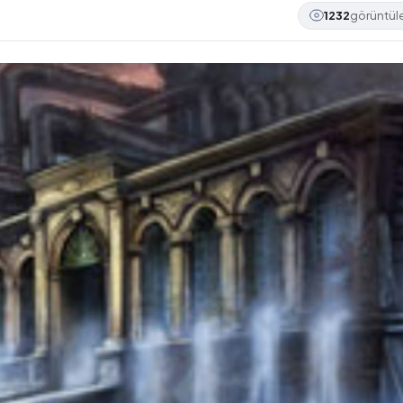
1232
görüntü