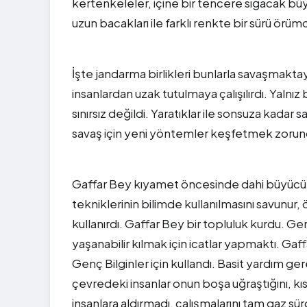
kertenkeleler, içine bir tencere sığacak büy
uzun bacakları ile farklı renkte bir sürü örüm
İşte jandarma birlikleri bunlarla savaşmaktay
insanlardan uzak tutulmaya çalışılırdı. Yalnı
sınırsız değildi. Yaratıklar ile sonsuza kadar 
savaş için yeni yöntemler keşfetmek zorun
Gaffar Bey kıyamet öncesinde dahi büyücülü
tekniklerinin bilimde kullanılmasını savunur,
kullanırdı. Gaffar Bey bir topluluk kurdu. G
yaşanabilir kılmak için icatlar yapmaktı. Ga
Genç Bilginler için kullandı. Basit yardım ge
çevredeki insanlar onun boşa uğraştığını, kı
insanlara aldırmadı, çalışmalarını tam gaz s