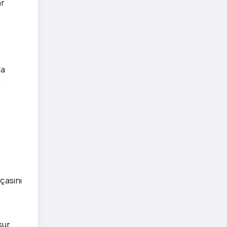
ar
da
n
çasını
sur