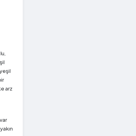
lu,
il
yeşil
ir
ke arz
var
 yakın