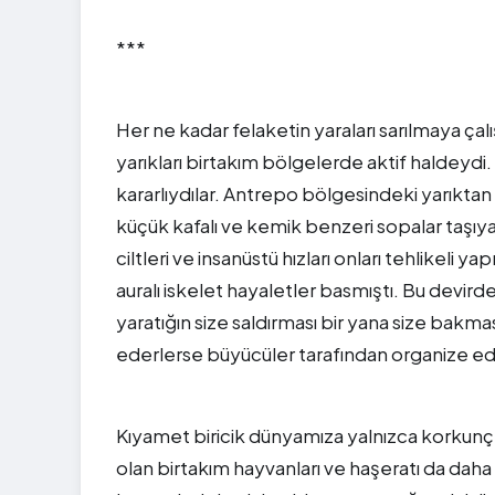
***
Her ne kadar felaketin yaraları sarılmaya ça
yarıkları birtakım bölgelerde aktif haldeyd
kararlıydılar. Antrepo bölgesindeki yarıktan
küçük kafalı ve kemik benzeri sopalar taşıy
ciltleri ve insanüstü hızları onları tehlikeli y
auralı iskelet hayaletler basmıştı. Bu devir
yaratığın size saldırması bir yana size bakma
ederlerse büyücüler tarafından organize edile
Kıyamet biricik dünyamıza yalnızca korkunç
olan birtakım hayvanları ve haşeratı da daha 