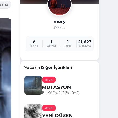
lenme
mory
@mory
6
1
1
21,697
İçerik
Takipçi
Takip
Okunma
Yazarın Diğer İçerikleri
OYUN
MUTASYON
Bir İKV Öyküsü (Bölüm 2)
OYUN
YENİ DÜZEN