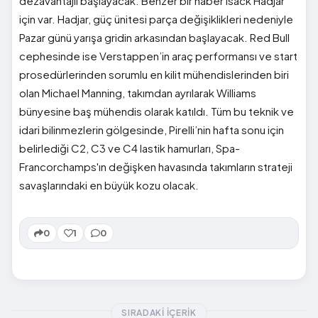
dezavantajlı başlayacak. Benzer bir haber Isack Hadjar
için var. Hadjar, güç ünitesi parça değişiklikleri nedeniyle
Pazar günü yarışa gridin arkasından başlayacak. Red Bull
cephesinde ise Verstappen’in araç performansı ve start
prosedürlerinden sorumlu en kilit mühendislerinden biri
olan Michael Manning, takımdan ayrılarak Williams
bünyesine baş mühendis olarak katıldı. Tüm bu teknik ve
idari bilinmezlerin gölgesinde, Pirelli’nin hafta sonu için
belirlediği C2, C3 ve C4 lastik hamurları, Spa-
Francorchamps'ın değişken havasında takımların strateji
savaşlarındaki en büyük kozu olacak.
0
1
0
SIRADAKI İÇERIK