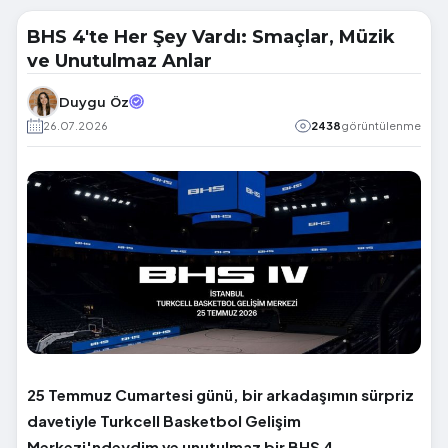
BHS 4'te Her Şey Vardı: Smaçlar, Müzik
ve Unutulmaz Anlar
Duygu Öz
26.07.2026
2438
görüntülenme
25 Temmuz Cumartesi günü, bir arkadaşımın sürpriz
davetiyle Turkcell Basketbol Gelişim
Merkezi'ndeydim ve unutulmaz bir BHS 4