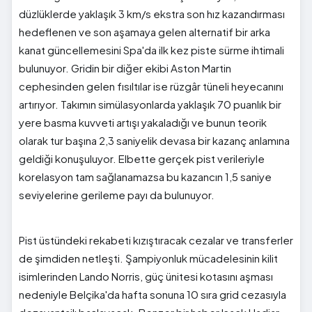
düzlüklerde yaklaşık 3 km/s ekstra son hız kazandırması
hedeflenen ve son aşamaya gelen alternatif bir arka
kanat güncellemesini Spa'da ilk kez piste sürme ihtimali
bulunuyor. Gridin bir diğer ekibi Aston Martin
cephesinden gelen fısıltılar ise rüzgâr tüneli heyecanını
artırıyor. Takımın simülasyonlarda yaklaşık 70 puanlık bir
yere basma kuvveti artışı yakaladığı ve bunun teorik
olarak tur başına 2,3 saniyelik devasa bir kazanç anlamına
geldiği konuşuluyor. Elbette gerçek pist verileriyle
korelasyon tam sağlanamazsa bu kazancın 1,5 saniye
seviyelerine gerileme payı da bulunuyor.
Pist üstündeki rekabeti kızıştıracak cezalar ve transferler
de şimdiden netleşti. Şampiyonluk mücadelesinin kilit
isimlerinden Lando Norris, güç ünitesi kotasını aşması
nedeniyle Belçika'da hafta sonuna 10 sıra grid cezasıyla