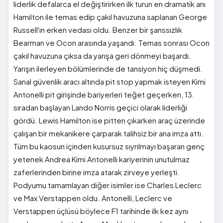
liderlik defalarca el değiştirirken ilk turun en dramatik anı
Hamilton ile temas edip çakıl havuzuna saplanan George
Russell'ın erken vedası oldu. Benzer bir şanssızlık
Bearman ve Ocon arasında yaşandı. Temas sonrası Ocon
çakıl havuzuna çıksa da yarışa geri dönmeyi başardı.
Yarışın ilerleyen bölümlerinde de tansiyon hiç düşmedi.
Sanal güvenlik aracı altında pit stop yapmak isteyen Kimi
Antonelli pit girişinde bariyerleri teğet geçerken, 13.
sıradan başlayan Lando Norris geçici olarak liderliği
gördü. Lewis Hamilton ise pitten çıkarken araç üzerinde
çalışan bir mekanikere çarparak talihsiz bir ana imza attı.
Tüm bu kaosun içinden kusursuz sıyrılmayı başaran genç
yetenek Andrea Kimi Antonelli kariyerinin unutulmaz
zaferlerinden birine imza atarak zirveye yerleşti.
Podyumu tamamlayan diğer isimler ise Charles Leclerc
ve Max Verstappen oldu. Antonelli, Leclerc ve
Verstappen üçlüsü böylece F1 tarihinde ilk kez aynı