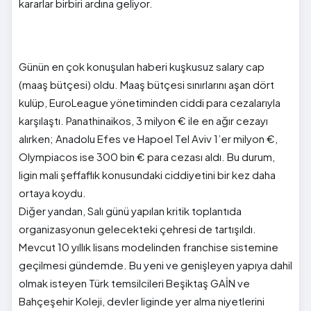
kararlar birbiri ardına geliyor.
Günün en çok konuşulan haberi kuşkusuz salary cap
(maaş bütçesi) oldu. Maaş bütçesi sınırlarını aşan dört
kulüp, EuroLeague yönetiminden ciddi para cezalarıyla
karşılaştı. Panathinaikos, 3 milyon € ile en ağır cezayı
alırken; Anadolu Efes ve Hapoel Tel Aviv 1’er milyon €,
Olympiacos ise 300 bin € para cezası aldı. Bu durum,
ligin mali şeffaflık konusundaki ciddiyetini bir kez daha
ortaya koydu.
Diğer yandan, Salı günü yapılan kritik toplantıda
organizasyonun gelecekteki çehresi de tartışıldı.
Mevcut 10 yıllık lisans modelinden franchise sistemine
geçilmesi gündemde. Bu yeni ve genişleyen yapıya dahil
olmak isteyen Türk temsilcileri Beşiktaş GAİN ve
Bahçeşehir Koleji, devler liginde yer alma niyetlerini