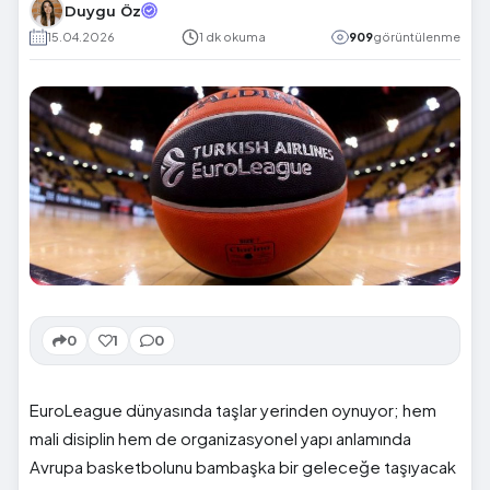
Duygu Öz
15.04.2026
1 dk okuma
909
görüntülenme
0
1
0
EuroLeague dünyasında taşlar yerinden oynuyor; hem
mali disiplin hem de organizasyonel yapı anlamında
Avrupa basketbolunu bambaşka bir geleceğe taşıyacak