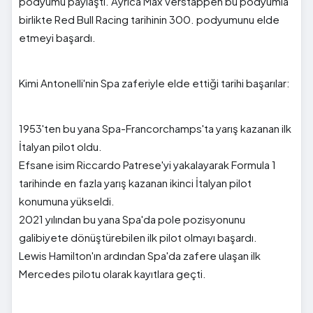
podyumu paylaştı. Ayrıca Max Verstappen bu podyumla
birlikte Red Bull Racing tarihinin 300. podyumunu elde
etmeyi başardı.
Kimi Antonelli'nin Spa zaferiyle elde ettiği tarihi başarılar:
1953'ten bu yana Spa-Francorchamps'ta yarış kazanan ilk
İtalyan pilot oldu.
Efsane isim Riccardo Patrese'yi yakalayarak Formula 1
tarihinde en fazla yarış kazanan ikinci İtalyan pilot
konumuna yükseldi.
2021 yılından bu yana Spa'da pole pozisyonunu
galibiyete dönüştürebilen ilk pilot olmayı başardı.
Lewis Hamilton'ın ardından Spa'da zafere ulaşan ilk
Mercedes pilotu olarak kayıtlara geçti.