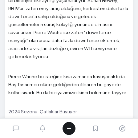
birbirleriyle fikir ayrılığı yaşamalarıydı. Adrian Newey,
RB19'un zaten en iyi araç olduğunu, herkesten daha fazla
downforce’a sahip olduğunu ve gelecek
güncellemelerin sürüş kolaylığı yönünde olmasını
savunurken Pierre Wache ise zaten “downforce
manyağı” olan araca daha fazla downforce eklemek,
aracı adeta virajları düzlüğe çeviren W11 seviyesine
getirmek istiyordu.
Pierre Wache bu isteğine kısa zamanda kavuşacaktı da.
Baş Tasarımcı rolüne geldiğinden itibaren bu gayede
kolları sıvadı. Bu da bizi yazımızın ikinci bölümüne taşıyor.
2024 Sezonu: Çatlaklar Büyüyor