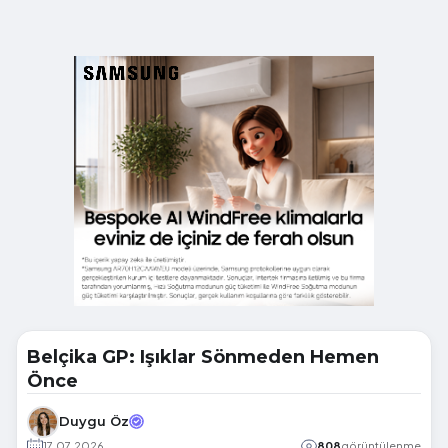
Belçika GP: Işıklar Sönmeden Hemen
Önce
Duygu Öz
17.07.2026
808
görüntülenme