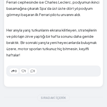
Ferrari cephesinde ise Charles Leclerc, podyumun ikinci
basamağına çıkarak Spa’da üst üste dört yıl podyum
görmeyi başaran ilk Ferrari pilotu unvanını aldı.
Her anıyla yarış tutkunlarını ekrana kilitleyen, stratejilerin
ve pilotajın zirve yaptığı bir hafta sonunu daha geride
bıraktık. Bir sonraki yarışta yeni heyecanlarda buluşmak
üzere, motor sporları tutkunuz hiç bitmesin, keyifli
haftalar!
0
1
1
SIRADAKI İÇERIK