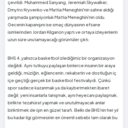
çevrildi. Muhammed Sanyang, Jeremiah Skywalker,
Dmytro Kryvenko ve Mattia Meneghini'nin sahne aldığı
yarışmada şampiyonluk Mattia Meneghini'nin oldu.
Gecenin kapanışını ise smaç dünyasının efsane
isimlerinden Jordan Kilganon yaptı ve ortaya izleyenlerin
uzun süre unutamayacağı görüntüler çıktı.
BHS 4, yalnızca basketbol izlediğimiz bir organizasyon
değildi. Aynı tutkuyu paylaşan binlerce insanın bir araya
geldiği, müziğin, eğlencenin, rekabetin ve dostluğun iç
içe geçtiği gerçek bir basketbol festivaliydi. Çünkü
spor sadece kazanmak ya da kaybetmekten ibaret
değil; yeni insanlarla tanışmak, aynı heyecanı paylaşmak,
birlikte tezahürat yapmak ve unutulmayacak anılar
biriktirmek de işin en güzel tarafı. Belki de BHS'nin her yıl
bu kadar ilgi görmesinin en önemli sebebi tam olarak bu.