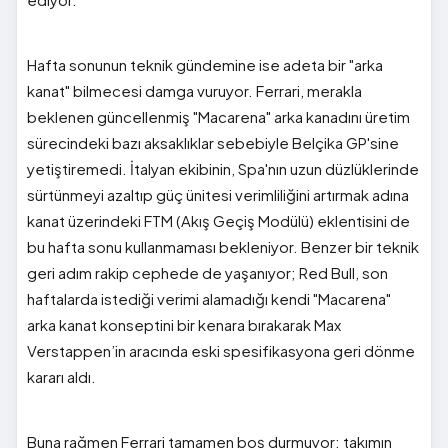
Hafta sonunun teknik gündemine ise adeta bir "arka
kanat" bilmecesi damga vuruyor. Ferrari, merakla
beklenen güncellenmiş "Macarena" arka kanadını üretim
sürecindeki bazı aksaklıklar sebebiyle Belçika GP'sine
yetiştiremedi. İtalyan ekibinin, Spa'nın uzun düzlüklerinde
sürtünmeyi azaltıp güç ünitesi verimliliğini artırmak adına
kanat üzerindeki FTM (Akış Geçiş Modülü) eklentisini de
bu hafta sonu kullanmaması bekleniyor. Benzer bir teknik
geri adım rakip cephede de yaşanıyor; Red Bull, son
haftalarda istediği verimi alamadığı kendi "Macarena"
arka kanat konseptini bir kenara bırakarak Max
Verstappen’in aracında eski spesifikasyona geri dönme
kararı aldı.
Buna rağmen Ferrari tamamen boş durmuyor; takımın