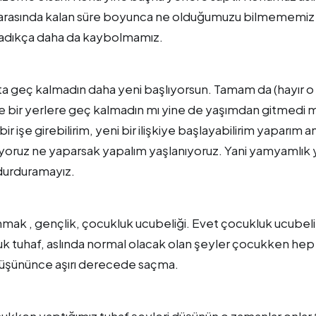
lik arasında kalan süre boyunca ne olduğumuzu bilmememiz
radıkça daha da kaybolmamız.
ta geç kalmadın daha yeni başlıyorsun. Tamam da (hayır o
 bir yerlere geç kalmadın mı yine de yaşımdan gitmedi m
ir işe girebilirim, yeni bir ilişkiye başlayabilirim yaparım 
oruz ne yaparsak yapalım yaşlanıyoruz. Yani yamyamlık 
durduramayız.
mak , gençlik, çocukluk ucubeliği. Evet çocukluk ucubeli
 tuhaf, aslında normal olacak olan şeyler çocukken hep
düşününce aşırı derecede saçma.