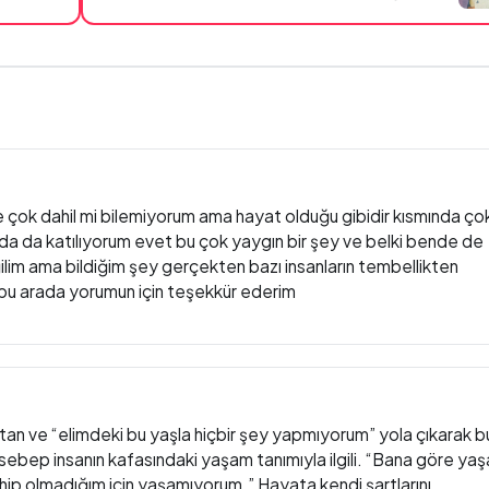
e çok dahil mi bilemiyorum ama hayat olduğu gibidir kısmında ço
ısımda da katılıyorum evet bu çok yaygın bir şey ve belki bende de
lim ama bildiğim şey gerçekten bazı insanların tembellikten
 bu arada yorumun için teşekkür ederim
tan ve “elimdeki bu yaşla hiçbir şey yapmıyorum” yola çıkarak b
sebep insanın kafasındaki yaşam tanımıyla ilgili. “Bana göre ya
ip olmadığım için yaşamıyorum.” Hayata kendi şartlarını