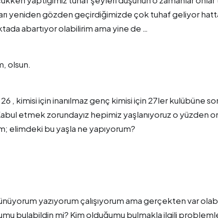
cukken yaptığımız tuhaf şeyleri düşünün o zamanlar onlar 
rı yeniden gözden geçirdiğimizde çok tuhaf geliyor hatt
oktada abartıyor olabilirim ama yine de …
, olsun.
, kimisi için inanılmaz genç kimisi için 27ler kulübüne son
i. Kabul etmek zorundayız hepimiz yaşlanıyoruz o yüzden on
m; elimdeki bu yaşla ne yapıyorum?
ünüyorum yazıyorum çalışıyorum ama gerçekten var olabi
ğumu bulabildin mi? Kim olduğumu bulmakla ilgili probleml