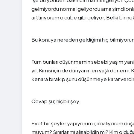
İşe bu yönden bakınca mantıklı geliyor. Ço
gelmiyordu normal geliyordu ama şimdi onla
arttırıyorum o cube gibi geliyor. Belki bir n
Bu konuya nereden geldiğimi hiç bilmiyorum
Tüm bunları düşünmemin sebebi yaşım yani 26 
yıl, Kimisi için de dünyanın en yaşlı dönem
kenara bırakıp şunu düşünmeye karar verdi
Cevap şu; hiçbir şey.
Evet bir şeyler yapıyorum çabalıyorum düş
muyum? Sınırlarımı alışabildin mi? Kim oldu