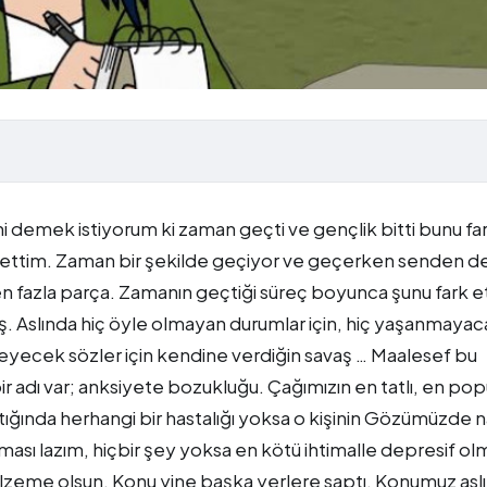
i demek istiyorum ki zaman geçti ve gençlik bitti bunu fa
 ettim. Zaman bir şekilde geçiyor ve geçerken senden de
en fazla parça. Zamanın geçtiği süreç boyunca şunu fark e
ş. Aslında hiç öyle olmayan durumlar için, hiç yaşanmaya
eyecek sözler için kendine verdiğin savaş … Maalesef bu
ir adı var; anksiyete bozukluğu. Çağımızın en tatlı, en pop
ıştığında herhangi bir hastalığı yoksa o kişinin Gözümüzde n
lması lazım, hiçbir şey yoksa en kötü ihtimalle depresif olma
malzeme olsun. Konu yine başka yerlere saptı. Konumuz asl