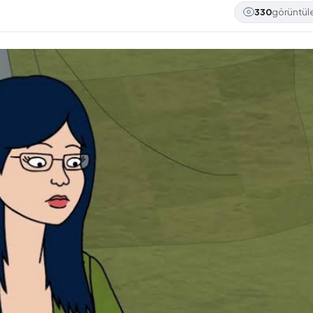
330
görüntü