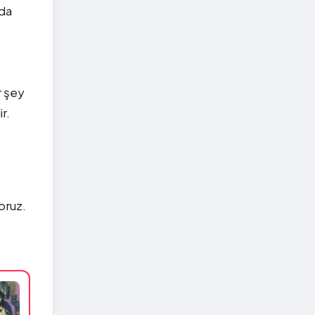
 da
r şey
r.
oruz.