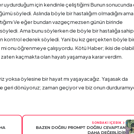
r uydurduğum için kendinle çeliştiğimi Bunun sonucunda
ümü söyledi. Aslında böyle bir hastalığım olmadığını ama
ıştığımı Ve eğer bundan vazgeçmezsen günün birinde
 söyledi. Ama bunu söylerken de böyle bir hastalığa sahip
 kontrol ederek söyledi. Yani bu kız gerçekten böyle bi
 mi onu öğrenmeye çalışıyordu. Kötü Haber; ikisi de olabili
p zaten kaçmakta olan hayatı yaşamaya karar verdim.
z yoksa öylesine bir hayat mı yaşayacağız. Yaşasak da
e geri dönüyoruz; zaman geçiyor ve biz onun durduramıy
SONRAKİ İÇERİK
AHA
BAZEN DOĞRU PROMPT DOĞRU CEVAPTAN
DAHA DEĞERLİDİR