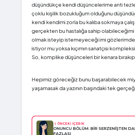
düşündükçe kendi düşüncelerime anti tezle
çoklu kişilik bozukluğum olduğunu düşündüğ
kendi kendimi zorla bu kalıba sokmaya çal
gerçekten bu hastalığa sahip olabileceğimi
olmak isteyip istemeyeceği imi gözlerimden
istiyor mu yoksa kıçımın sanatçısı kompleksi
So, komplike düşünceleri bir kenara bırakı
Hepimiz göreceğiz bunu başarabilecek miyi
yaşamasak da yazının başındaki tek gerçeğ
ÖNCEKİ İÇERİK
ONUNCU BÖLÜM: BİR SERZENİŞTEN D
FAZLASI