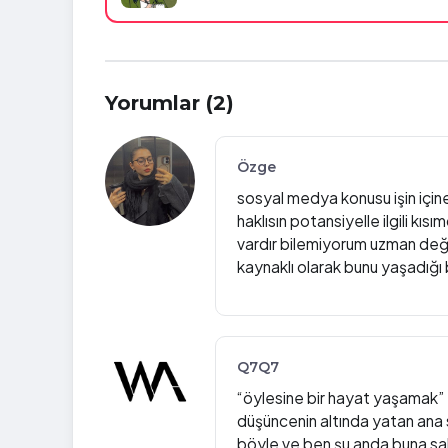
Yorumlar (2)
Özge
sosyal medya konusu işin için
haklısın potansiyelle ilgili k
vardır bilemiyorum uzman deği
kaynaklı olarak bunu yaşadığı
Q7Q7
“öylesine bir hayat yaşamak” 
düşüncenin altında yatan ana 
böyle ve ben şu anda buna sah