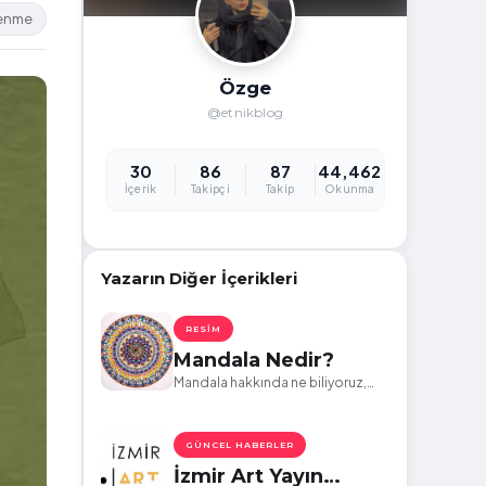
lenme
Özge
@etnikblog
30
86
87
44,462
İçerik
Takipçi
Takip
Okunma
Yazarın Diğer İçerikleri
RESIM
Mandala Nedir?
Mandala hakkında ne biliyoruz,
neler öğreneceğiz?
GÜNCEL HABERLER
İzmir Art Yayın