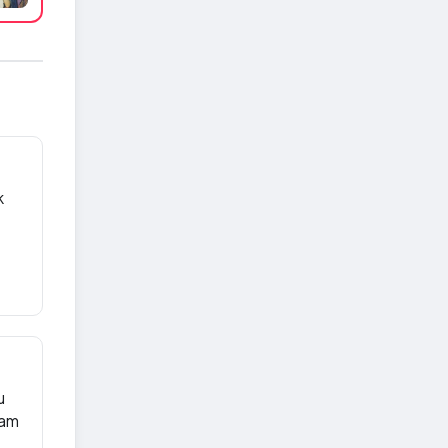
k
u
şam