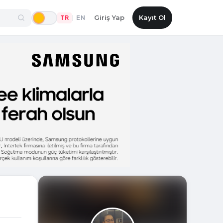
Giriş Yap
Kayıt Ol
TR
EN
|