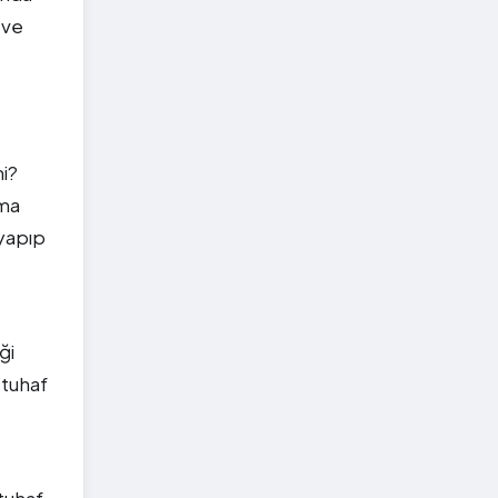
 ve
i?
ama
yapıp
ği
 tuhaf