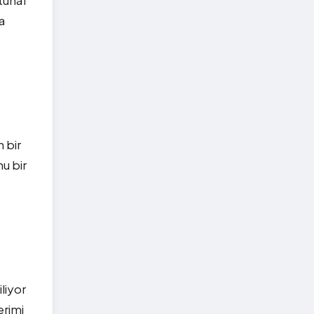
tuhaf
a
 bir
u bir
liyor
erimi