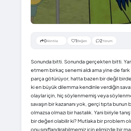
Yeni
0
1
2
Alıntıla
Beğen
Yorum
Sonunda bitti. Sonunda gerçekten bitti. Yan
etmem birkaç senemi aldı ama yine de fark
parça götürüyor, hatta bazen bir değil bird
ki en büyük dilemma kendinle verdiğin sava
olaylar için, hiç söylenmemiş veya söylenm
savaşın bir kazananı yok, gerçi tıpta bunun b
olmazsa olmazı bir hastalık. Yani biriyle tan
bir değeri olabilir ki? Mutlaka bir problem o
onu sınıflandırabilmemiz için elimizde bir 