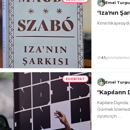
Emel Turgu
"Iza'nın Ş
Kimin hikayesiyd
41
görüntülenme
EDEBIYAT
Emel Turgu
Kapıların Dışında
Görmek İstemediğ
oyunu için....