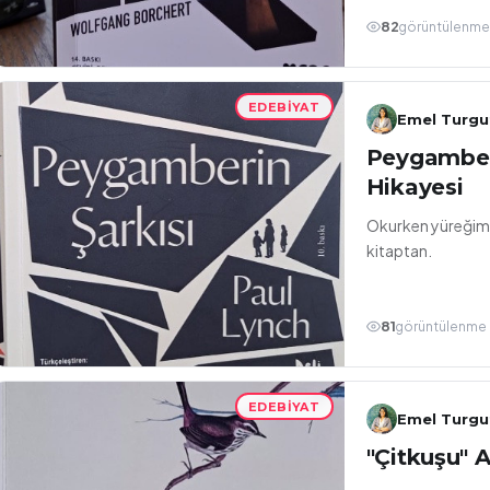
82
görüntülenm
EDEBIYAT
Emel Turgu
Peygamber
Hikayesi
Okurken yüreğime
kitaptan.
81
görüntülenme
EDEBIYAT
Emel Turgu
"Çitkuşu" 