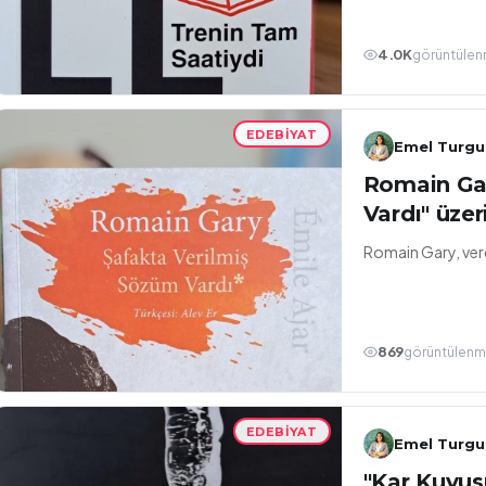
4.0K
görüntüle
EDEBIYAT
Emel Turgu
Romain Gar
Vardı" üzer
Romain Gar
869
görüntülen
EDEBIYAT
Emel Turgu
"Kar Kuyus