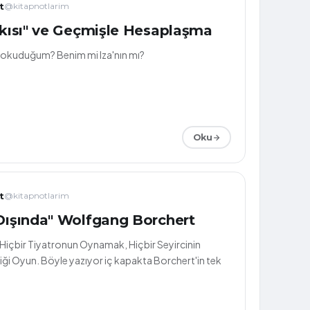
t
@kitapnotlarim
arkısı" ve Geçmişle Hesaplaşma
i okuduğum? Benim mi Iza'nın mı?
Oku
t
@kitapnotlarim
"Kapıların Dışında" Wolfgang Borchert
: Hiçbir Tiyatronun Oynamak, Hiçbir Seyircinin
i Oyun. Böyle yazıyor iç kapakta Borchert'in tek