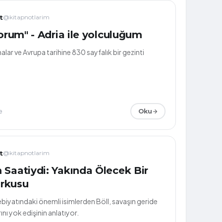
t
@kitapnotlarim
yorum" - Adria ile yolculuğum
malar ve Avrupa tarihine 830 sayfalık bir gezinti
e
Oku
t
@kitapnotlarim
 Saatiydi: Yakında Ölecek Bir
rkusu
biyatındaki önemli isimlerden Böll, savaşın geride
ını yok edişinin anlatıyor.