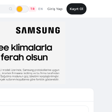
Giriş Yap
Kayıt Ol
TR
EN
|