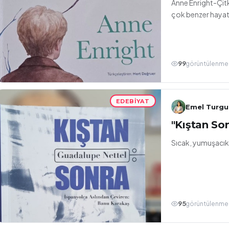
Anne Enright-Çitk
çok benzer hayatl
99
görüntülenme
EDEBIYAT
Emel Turgu
"Kıştan So
Sıcak, yumuşacık 
95
görüntülenme