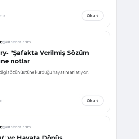
nme
Oku
t
@kitapnotlarim
y- "Şafakta Verilmiş Sözüm
ine notlar
y, verdiği sözün üstüne kurduğu hayatını anlatıyor.
me
Oku
t
@kitapnotlarim
u" ve Hayata Dönüş