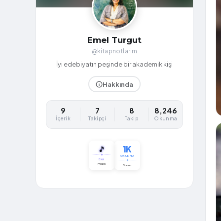
Emel Turgut
@kitapnotlarim
İyi edebiyatın peşinde bir akademik kişi
Hakkında
9
7
8
8,246
İçerik
Takipçi
Takip
Okunma
1K
🎵
OKUNMA
DNA
Müzik
Bronz