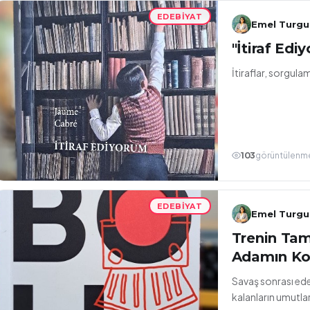
EDEBIYAT
Emel Turgu
"İtiraf Edi
İtiraflar, sorgula
103
görüntülenm
EDEBIYAT
Emel Turgu
Trenin Tam
Adamın Ko
Savaş sonrası ede
kalanların umutlar