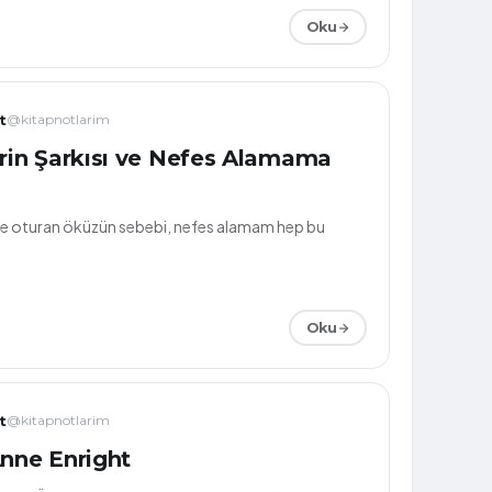
e
Oku
t
@kitapnotlarim
in Şarkısı ve Nefes Alamama
 oturan öküzün sebebi, nefes alamam hep bu
Oku
t
@kitapnotlarim
Anne Enright