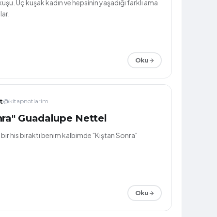
uşu. Üç kuşak kadın ve hepsinin yaşadığı farklı ama
ar.
Oku
t
@kitapnotlarim
nra" Guadalupe Nettel
bir his bıraktı benim kalbimde "Kıştan Sonra"
Oku