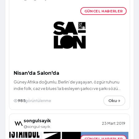
GÜNCEL HABERLER
Nisan'da Salon'da
Güney Afrika doğumlu, Berlin’de yaşayan, özgür ruhunu
indie folk, caz ve blues’la besleyen şarkıcı ve şarkı sözü
yazarı Alice Phoebe Lou, do...
985
görüntülenme
Oku
songulsayik
23 Mart 2019
@songul-sayik
GÜNCEL HABERLER