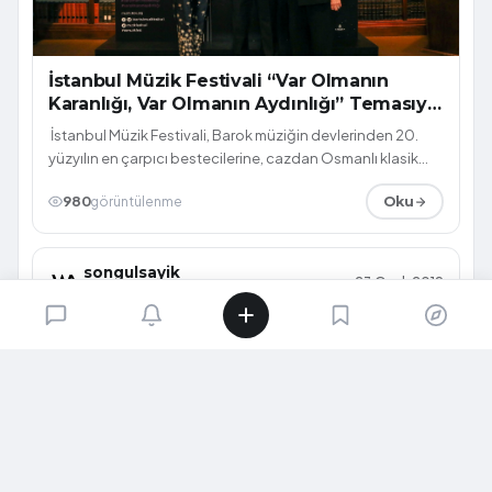
İstanbul Müzik Festivali “Var Olmanın
Karanlığı, Var Olmanın Aydınlığı” Temasıyla
İkiliklerden Doğan Müziği Sahneye Taşıyor
İstanbul Müzik Festivali, Barok müziğin devlerinden 20.
yüzyılın en çarpıcı bestecilerine, cazdan Osmanlı klasik
müzik geleneğinin zenginli...
980
görüntülenme
Oku
songulsayik
23 Ocak 2019
@songul-sayik
GÜNCEL HABERLER