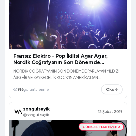
Fransız Elektro - Pop İkilisi Agar Agar,
Nordik Coğrafyanın Son Dönemde
Parlayan Yıldızı Ásgeir ve Saykedelik
NORDİK COĞRAFYANIN SON DÖNEMDE PARLAYAN YILDIZI
Rock'ın Amerika'dan Temsilcileri Wooden
ÁSGEİR VE SAYKEDELİK ROCK’IN AMERİKA’DAN
Shjips Salon'un Konuğu
TEMSİLCİLERİ WOODEN SHJIPS SALON’UN KONUĞU
916
görüntülenme
Oku
songulsayik
13 Şubat 2019
@songul-sayik
GÜNCEL HABERLER