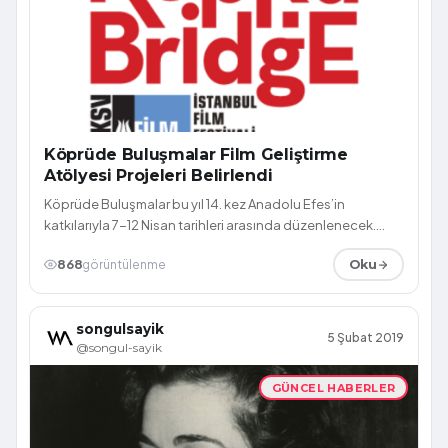
Köprüde Buluşmalar Film Geliştirme
Atölyesi Projeleri Belirlendi
Köprüde Buluşmalar bu yıl 14. kez Anadolu Efes’in
katkılarıyla 7-12 Nisan tarihleri arasında düzenlenecek.
Köprüde Buluşmalar Film Geliştirm...
868
görüntülenme
Oku
songulsayik
5 Şubat 2019
@songul-sayik
GÜNCEL HABERLER