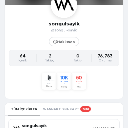
songulsayik
@songul-sayik
Hakkında
64
2
0
76,783
İçerik
Takipçi
Takip
Okunma
10K
50
🎬
OKUNMA
VITRIN
DNA
Sinema
Gümüş
Altın
TÜM İÇERİKLER
WANNART DNA KARTI
Yeni
songulsayik