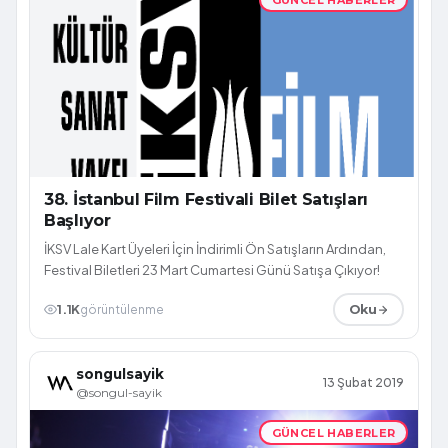
38. İstanbul Film Festivali Bilet Satışları
Başlıyor
İKSV Lale Kart Üyeleri İçin İndirimli Ön Satışların Ardından,
Festival Biletleri 23 Mart Cumartesi Günü Satışa Çıkıyor!
1.1K
görüntülenme
Oku
songulsayik
13 Şubat 2019
@songul-sayik
GÜNCEL HABERLER