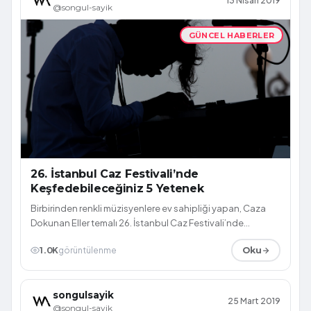
13 Nisan 2019
@songul-sayik
GÜNCEL HABERLER
26. İstanbul Caz Festivali’nde
Keşfedebileceğiniz 5 Yetenek
Birbirinden renkli müzisyenlere ev sahipliği yapan, Caza
Dokunan Eller temalı 26. İstanbul Caz Festivali’nde
keşfedebileceğiniz 5 yeteneği s...
1.0K
görüntülenme
Oku
songulsayik
25 Mart 2019
@songul-sayik