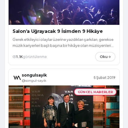
Salon’a Uğrayacak 9 İsimden 9 Hikâye
Gerek etkileyici olaylar üzerine yazdıkları şarkıları, gerekse
müzik kariyerleri başlı başına bir hikâye olan müzisyenlerin
serüvenleri dinl...
1.1K
görüntülenme
Oku
songulsayik
5 Şubat 2019
@songul-sayik
GÜNCEL HABERLER