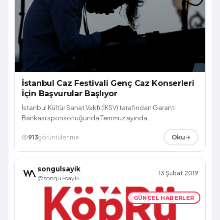
İstanbul Caz Festivali Genç Caz Konserleri
İçin Başvurular Başlıyor
İstanbul Kültür Sanat Vakfı (İKSV) tarafından Garanti
Bankası sponsorluğunda Temmuz ayında
gerçekleştirilecek 26. İstanbul Caz Festivali, ge...
913
görüntülenme
Oku
songulsayik
13 Şubat 2019
@songul-sayik
GÜNCEL HABERLER