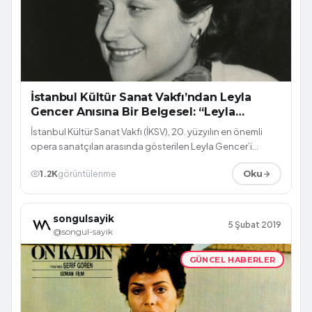
İstanbul Kültür Sanat Vakfı’ndan Leyla
Gencer Anısına Bir Belgesel: “Leyla
Gencer: La Diva Turca”
İstanbul Kültür Sanat Vakfı (İKSV), 20. yüzyılın en önemli
opera sanatçıları arasında gösterilen Leyla Gencer’i
vefatının 10. yılı olan 2018...
1.2K
görüntülenme
Oku
songulsayik
5 Şubat 2019
@songul-sayik
GÜNCEL HABERLER