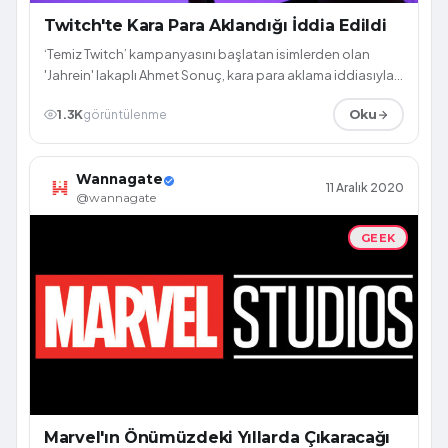
Twitch'te Kara Para Aklandığı İddia Edildi
‘Temiz Twitch’ kampanyasını başlatan isimlerden olan
'Jahrein' lakaplı Ahmet Sonuç, kara para aklama iddiasıyla
ilgili bilgi verdi.
1.3K
görüntülenme
Oku
Wannagate
11 Aralık 2020
@wannagate
GEEK
Marvel'ın Önümüzdeki Yıllarda Çıkaracağı