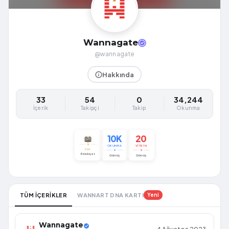
Wannagate
@wannagate
Hakkında
33
54
0
34,244
İçerik
Takipçi
Takip
Okunma
10K
20
📖
OKUNMA
VITRIN
DNA
Edebiyat
Gümüş
Gümüş
TÜM İÇERİKLER
WANNART DNA KARTI
Yeni
Wannagate