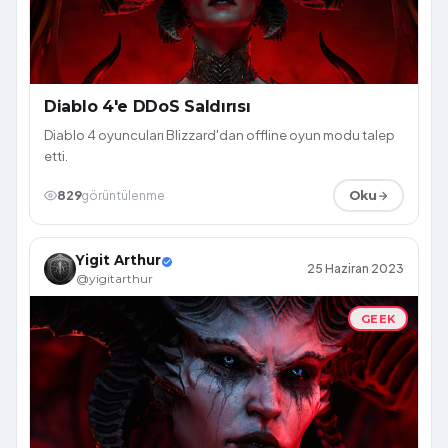
Diablo 4'e DDoS Saldırısı
Diablo 4 oyuncuları Blizzard'dan offline oyun modu talep
etti.
829
görüntülenme
Oku
Yigit Arthur
25 Haziran 2023
@yigitarthur
GEEK