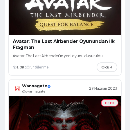
Avatar: The Last Airbender Oyunundan İlk
Fragman
Avatar: The Last Airbender'ın yeni oyunu duyuruldu.
1.0K
görüntülenme
Oku
Wannagate
29 Haziran 2023
@wannagate
GEEK