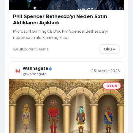
Phil Spencer Bethesda'yı Neden Satın
Aldıklarını Açıkladı
Microsoft Gaming CEO'su Phil Spencer Bethesda'yı
neden satın aldıklarını açıkladı.
1.1K
görüntülenme
Oku
Wannagate
25 Haziran 2023
@wannagate
OYUN