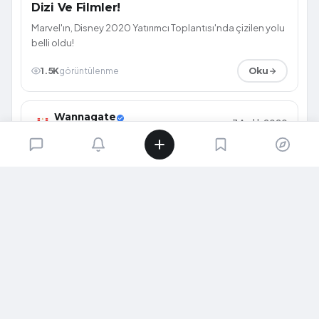
Dizi Ve Filmler!
Marvel'ın, Disney 2020 Yatırımcı Toplantısı'nda çizilen yolu
belli oldu!
1.5K
görüntülenme
Oku
Wannagate
7 Aralık 2020
@wannagate
GEEK
Wonder Woman 1984'ün Yeni Fragmanı
Geldi