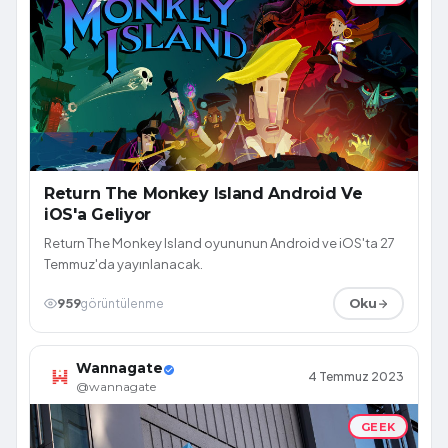
Return The Monkey Island Android Ve
iOS'a Geliyor
Return The Monkey Island oyununun Android ve iOS'ta 27
Temmuz'da yayınlanacak.
959
görüntülenme
Oku
Wannagate
4 Temmuz 2023
@wannagate
GEEK