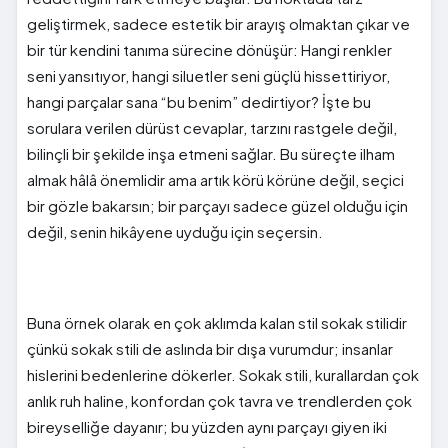
geliştirmek, sadece estetik bir arayış olmaktan çıkar ve
bir tür kendini tanıma sürecine dönüşür: Hangi renkler
seni yansıtıyor, hangi siluetler seni güçlü hissettiriyor,
hangi parçalar sana “bu benim” dedirtiyor? İşte bu
sorulara verilen dürüst cevaplar, tarzını rastgele değil,
bilinçli bir şekilde inşa etmeni sağlar. Bu süreçte ilham
almak hâlâ önemlidir ama artık körü körüne değil, seçici
bir gözle bakarsın; bir parçayı sadece güzel olduğu için
değil, senin hikâyene uyduğu için seçersin.
Buna örnek olarak en çok aklımda kalan stil sokak stilidir
çünkü sokak stili de aslında bir dışa vurumdur; insanlar
hislerini bedenlerine dökerler. Sokak stili, kurallardan çok
anlık ruh haline, konfordan çok tavra ve trendlerden çok
bireyselliğe dayanır; bu yüzden aynı parçayı giyen iki