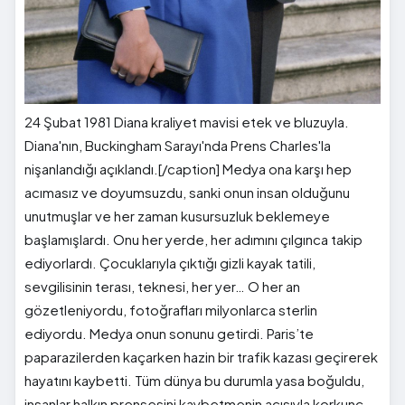
24 Şubat 1981 Diana kraliyet mavisi etek ve bluzuyla.
Diana'nın, Buckingham Sarayı'nda Prens Charles'la
nişanlandığı açıklandı.[/caption] Medya ona karşı hep
acımasız ve doyumsuzdu, sanki onun insan olduğunu
unutmuşlar ve her zaman kusursuzluk beklemeye
başlamışlardı. Onu her yerde, her adımını çılgınca takip
ediyorlardı. Çocuklarıyla çıktığı gizli kayak tatili,
sevgilisinin terası, teknesi, her yer… O her an
gözetleniyordu, fotoğrafları milyonlarca sterlin
ediyordu. Medya onun sonunu getirdi. Paris’te
paparazilerden kaçarken hazin bir trafik kazası geçirerek
hayatını kaybetti. Tüm dünya bu durumla yasa boğuldu,
insanlar halkın prensesini kaybetmenin acısıyla korkunç