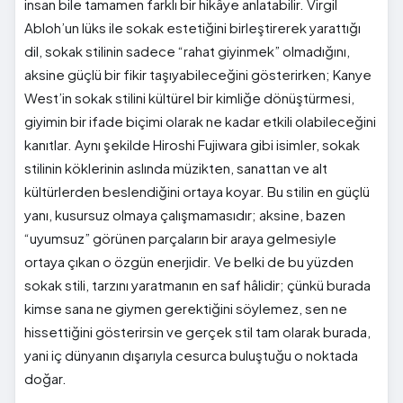
insan bile tamamen farklı bir hikâye anlatabilir. Virgil
Abloh’un lüks ile sokak estetiğini birleştirerek yarattığı
dil, sokak stilinin sadece “rahat giyinmek” olmadığını,
aksine güçlü bir fikir taşıyabileceğini gösterirken; Kanye
West’in sokak stilini kültürel bir kimliğe dönüştürmesi,
giyimin bir ifade biçimi olarak ne kadar etkili olabileceğini
kanıtlar. Aynı şekilde Hiroshi Fujiwara gibi isimler, sokak
stilinin köklerinin aslında müzikten, sanattan ve alt
kültürlerden beslendiğini ortaya koyar. Bu stilin en güçlü
yanı, kusursuz olmaya çalışmamasıdır; aksine, bazen
“uyumsuz” görünen parçaların bir araya gelmesiyle
ortaya çıkan o özgün enerjidir. Ve belki de bu yüzden
sokak stili, tarzını yaratmanın en saf hâlidir; çünkü burada
kimse sana ne giymen gerektiğini söylemez, sen ne
hissettiğini gösterirsin ve gerçek stil tam olarak burada,
yani iç dünyanın dışarıyla cesurca buluştuğu o noktada
doğar.