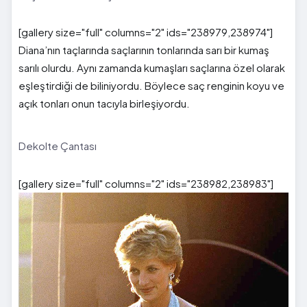
[gallery size="full" columns="2" ids="238979,238974"]
Diana’nın taçlarında saçlarının tonlarında sarı bir kumaş
sarılı olurdu. Aynı zamanda kumaşları saçlarına özel olarak
eşleştirdiği de biliniyordu. Böylece saç renginin koyu ve
açık tonları onun tacıyla birleşiyordu.
Dekolte Çantası
[gallery size="full" columns="2" ids="238982,238983"]