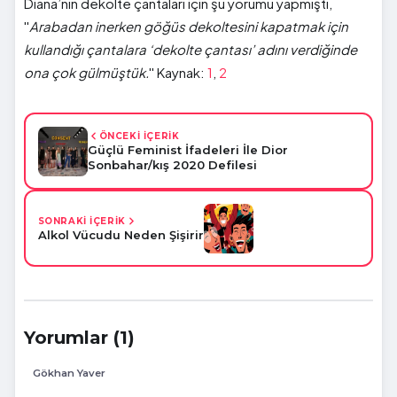
Diana’nın dekolte çantaları için şu yorumu yapmıştı,
''
Arabadan inerken göğüs dekoltesini kapatmak için
kullandığı çantalara ‘dekolte çantası’ adını verdiğinde
ona çok gülmüştük.
'' Kaynak:
1
,
2
ÖNCEKİ İÇERİK
Güçlü Feminist İfadeleri İle Dior
Sonbahar/kış 2020 Defilesi
SONRAKİ İÇERİK
Alkol Vücudu Neden Şişirir
Yorumlar (1)
Gökhan Yaver
.