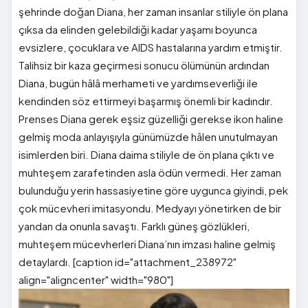
şehrinde doğan Diana, her zaman insanlar stiliyle ön plana
çıksa da elinden gelebildiği kadar yaşamı boyunca
evsizlere, çocuklara ve AIDS hastalarına yardım etmiştir.
Talihsiz bir kaza geçirmesi sonucu ölümünün ardından
Diana, bugün hâlâ merhameti ve yardımseverliği ile
kendinden söz ettirmeyi başarmış önemli bir kadındır.
Prenses Diana gerek eşsiz güzelliği gerekse ikon haline
gelmiş moda anlayışıyla günümüzde hâlen unutulmayan
isimlerden biri. Diana daima stiliyle de ön plana çıktı ve
muhteşem zarafetinden asla ödün vermedi. Her zaman
bulunduğu yerin hassasiyetine göre uygunca giyindi, pek
çok mücevheri imitasyondu. Medyayı yönetirken de bir
yandan da onunla savaştı. Farklı güneş gözlükleri,
muhteşem mücevherleri Diana’nın imzası haline gelmiş
detaylardı. [caption id="attachment_238972"
align="aligncenter" width="980"]