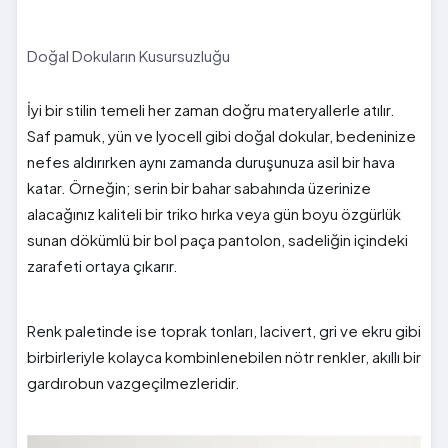
Doğal Dokuların Kusursuzluğu
İyi bir stilin temeli her zaman doğru materyallerle atılır.
Saf pamuk, yün ve lyocell gibi doğal dokular, bedeninize
nefes aldırırken aynı zamanda duruşunuza asil bir hava
katar. Örneğin; serin bir bahar sabahında üzerinize
alacağınız kaliteli bir triko hırka veya gün boyu özgürlük
sunan dökümlü bir bol paça pantolon, sadeliğin içindeki
zarafeti ortaya çıkarır.
Renk paletinde ise toprak tonları, lacivert, gri ve ekru gibi
birbirleriyle kolayca kombinlenebilen nötr renkler, akıllı bir
gardırobun vazgeçilmezleridir.