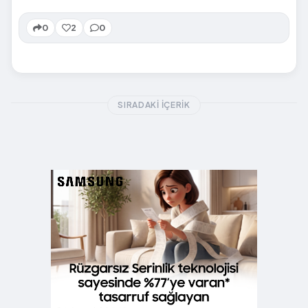
0
2
0
SIRADAKI İÇERIK