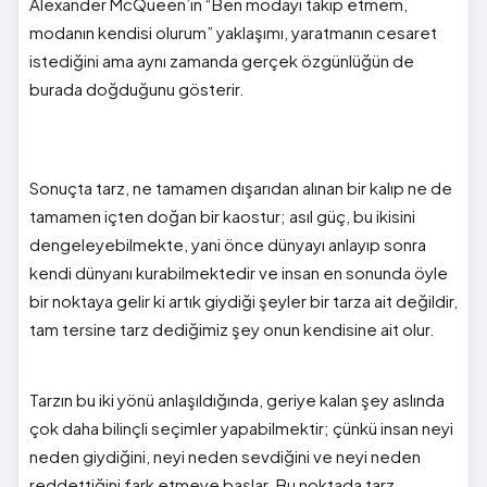
Alexander McQueen’in “Ben modayı takip etmem,
modanın kendisi olurum” yaklaşımı, yaratmanın cesaret
istediğini ama aynı zamanda gerçek özgünlüğün de
burada doğduğunu gösterir.
Sonuçta tarz, ne tamamen dışarıdan alınan bir kalıp ne de
tamamen içten doğan bir kaostur; asıl güç, bu ikisini
dengeleyebilmekte, yani önce dünyayı anlayıp sonra
kendi dünyanı kurabilmektedir ve insan en sonunda öyle
bir noktaya gelir ki artık giydiği şeyler bir tarza ait değildir,
tam tersine tarz dediğimiz şey onun kendisine ait olur.
Tarzın bu iki yönü anlaşıldığında, geriye kalan şey aslında
çok daha bilinçli seçimler yapabilmektir; çünkü insan neyi
neden giydiğini, neyi neden sevdiğini ve neyi neden
reddettiğini fark etmeye başlar. Bu noktada tarz