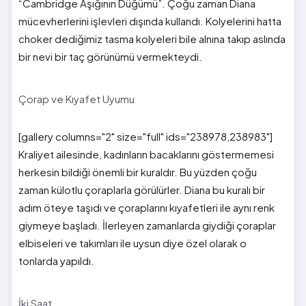
“Cambridge Aşığının Düğümü”. Çoğu zaman Diana
mücevherlerini işlevleri dışında kullandı. Kolyelerini hatta
choker dediğimiz tasma kolyeleri bile alnına takıp aslında
bir nevi bir taç görünümü vermekteydi.
Çorap ve Kıyafet Uyumu
[gallery columns="2" size="full" ids="238978,238983"]
Kraliyet ailesinde, kadınların bacaklarını göstermemesi
herkesin bildiği önemli bir kuraldır. Bu yüzden çoğu
zaman külotlu çoraplarla görülürler. Diana bu kuralı bir
adım öteye taşıdı ve çoraplarını kıyafetleri ile aynı renk
giymeye başladı. İlerleyen zamanlarda giydiği çoraplar
elbiseleri ve takımları ile uysun diye özel olarak o
tonlarda yapıldı.
İki Saat