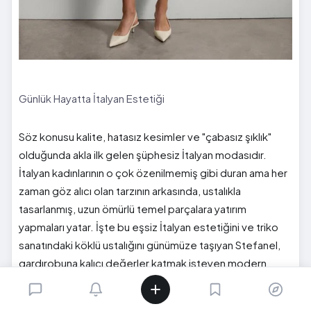
Günlük Hayatta İtalyan Estetiği
Söz konusu kalite, hatasız kesimler ve "çabasız şıklık"
olduğunda akla ilk gelen şüphesiz İtalyan modasıdır.
İtalyan kadınlarının o çok özenilmemiş gibi duran ama her
zaman göz alıcı olan tarzının arkasında, ustalıkla
tasarlanmış, uzun ömürlü temel parçalara yatırım
yapmaları yatar. İşte bu eşsiz İtalyan estetiğini ve triko
sanatındaki köklü ustalığını günümüze taşıyan Stefanel,
gardırobuna kalıcı değerler katmak isteyen modern
kadınlar için ikonik tasarımlar sunuyor.