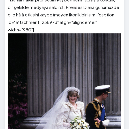
bir şekilde medyaya saldırdı. Prenses Diana günümüzde
bile hâlâ etkisini kaybetmeyen ikonik bir isim. [caption
id="attachment_238973" align="aligncenter"
width="980"]