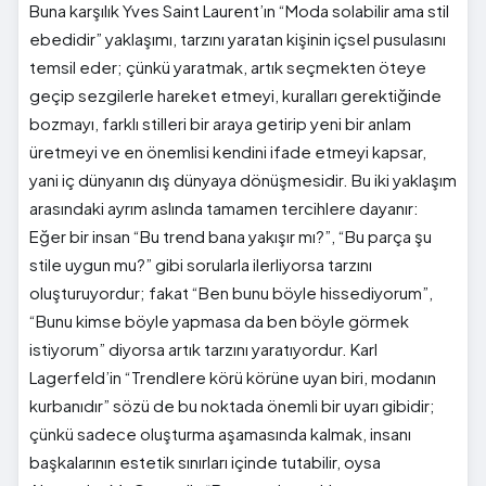
Buna karşılık Yves Saint Laurent’ın “Moda solabilir ama stil
ebedidir” yaklaşımı, tarzını yaratan kişinin içsel pusulasını
temsil eder; çünkü yaratmak, artık seçmekten öteye
geçip sezgilerle hareket etmeyi, kuralları gerektiğinde
bozmayı, farklı stilleri bir araya getirip yeni bir anlam
üretmeyi ve en önemlisi kendini ifade etmeyi kapsar,
yani iç dünyanın dış dünyaya dönüşmesidir. Bu iki yaklaşım
arasındaki ayrım aslında tamamen tercihlere dayanır:
Eğer bir insan “Bu trend bana yakışır mı?”, “Bu parça şu
stile uygun mu?” gibi sorularla ilerliyorsa tarzını
oluşturuyordur; fakat “Ben bunu böyle hissediyorum”,
“Bunu kimse böyle yapmasa da ben böyle görmek
istiyorum” diyorsa artık tarzını yaratıyordur. Karl
Lagerfeld’in “Trendlere körü körüne uyan biri, modanın
kurbanıdır” sözü de bu noktada önemli bir uyarı gibidir;
çünkü sadece oluşturma aşamasında kalmak, insanı
başkalarının estetik sınırları içinde tutabilir, oysa