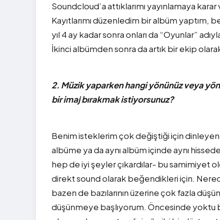
Soundcloud’a attıklarımı yayınlamaya karar 
Kayıtlarımı düzenledim bir albüm yaptım, be
yıl 4 ay kadar sonra onları da “Oyunlar” adı
İkinci albümden sonra da artık bir ekip olar
2. Müzik yaparken hangi yönünüz veya yönle
bir imaj bırakmak istiyorsunuz?
Benim isteklerim çok değiştiği için dinley
albüme ya da aynı albüm içinde aynı hissede
hep de iyi şeyler çıkardılar- bu samimiyet o
direkt sound olarak beğendikleri için. Nered
bazen de bazılarının üzerine çok fazla düşün
düşünmeye başlıyorum. Öncesinde yoktu böyle