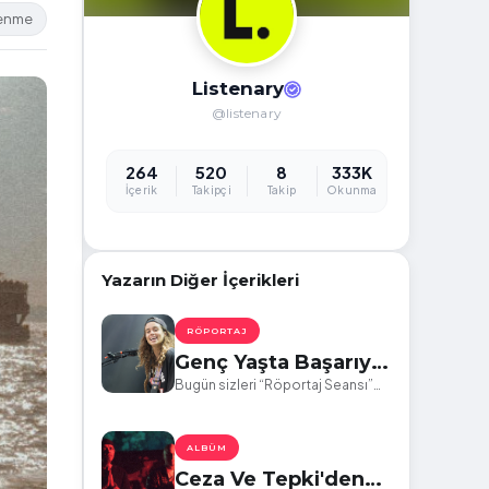
lenme
Listenary
@listenary
264
520
8
333K
İçerik
Takipçi
Takip
Okunma
Yazarın Diğer İçerikleri
RÖPORTAJ
Genç Yaşta Başarıyı
Yakalayan Tash
Bugün sizleri “Röportaj Seansı”
serimizin sekizincisinde Tash
Sultana İle Röportaj
Sultana ile buluşturuyoruz.
ALBÜM
Ceza Ve Tepki'den