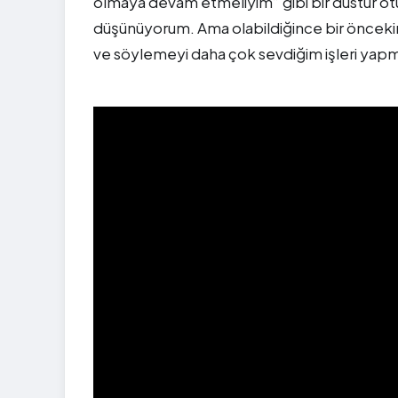
olmaya devam etmeliyim” gibi bir düstur otu
düşünüyorum. Ama olabildiğince bir öncek
ve söylemeyi daha çok sevdiğim işleri yapm
">