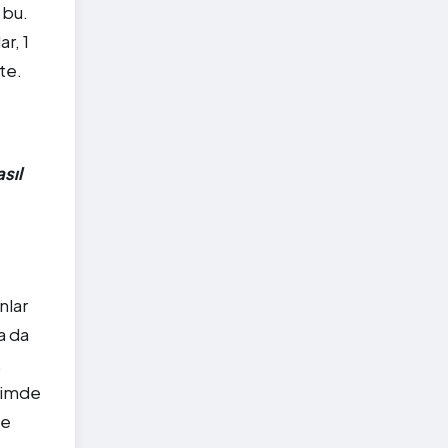
 bu.
r, 1
te.
sıl
nlar
a da
,
erimde
le