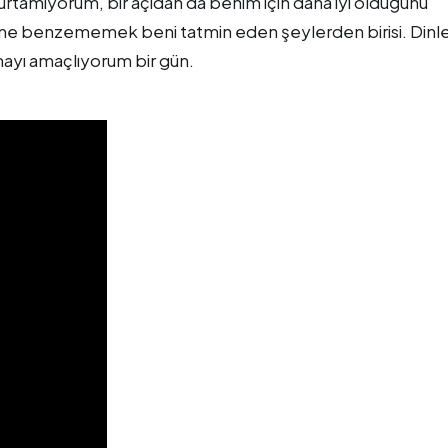
rtamıyorum, bir açıdan da benim için daha iyi olduğunu
ine benzememek beni tatmin eden şeylerden birisi. Din
ayı amaçlıyorum bir gün.