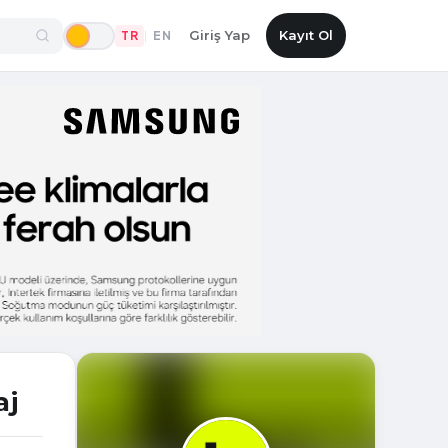
Giriş Yap
Kayıt Ol
TR
EN
|
aj