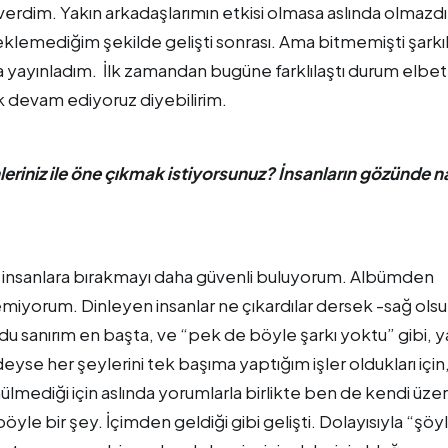
verdim. Yakın arkadaşlarımın etkisi olmasa aslında olmazdı
klemediğim şekilde gelişti sonrası. Ama bitmemişti şarkıla
yla yayınladım. İlk zamandan bugüne farklılaştı durum elbet
ak devam ediyoruz diyebilirim.
riniz ile öne çıkmak istiyorsunuz? İnsanların gözünde na
en insanlara bırakmayı daha güvenli buluyorum. Albümden
miyorum. Dinleyen insanlar ne çıkardılar dersek -sağ olsu
ldu sanırım en başta, ve “pek de böyle şarkı yoktu” gibi, y
eyse her şeylerini tek başıma yaptığım işler oldukları için
ülmediği için aslında yorumlarla birlikte ben de kendi üz
 bir şey. İçimden geldiği gibi gelişti. Dolayısıyla “şöy