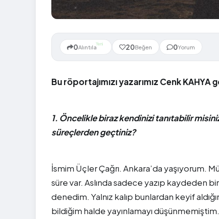
Yeni
0
20
0
Alıntıla
Beğen
Yorum
Bu röportajımızı yazarımız Cenk KAHYA ge
1. Öncelikle biraz kendinizi tanıtabilir misin
süreçlerden geçtiniz?
İsmim Üçler Çağrı. Ankara’da yaşıyorum. M
süre var. Aslında sadece yazıp kaydeden bi
denedim. Yalnız kalıp bunlardan keyif ald
bildiğim halde yayınlamayı düşünmemiştim