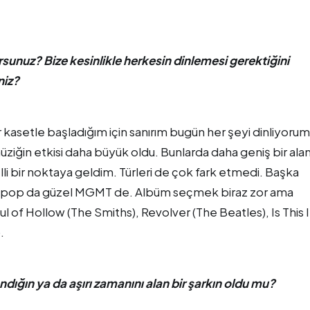
rsunuz? Bize kesinlikle herkesin dinlemesi gerektiğini
niz?
kasetle başladığım için sanırım bugün her şeyi dinliyorum
üziğin etkisi daha büyük oldu. Bunlarda daha geniş bir alan
lli bir noktaya geldim. Türleri de çok fark etmedi. Başka
lar pop da güzel MGMT de. Albüm seçmek biraz zor ama
 of Hollow (The Smiths), Revolver (The Beatles), Is This I
.
dığın ya da aşırı zamanını alan bir şarkın oldu mu?