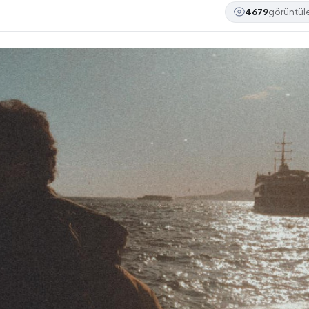
4679
görüntü