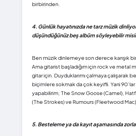
birbirinden.
4. Günlük hayatınızda ne tarz müzik dinliyo
düşündüğünüz beş albüm söyleyebilir misi
Ben müzik dinlemeye son derece karışık bir 
Ama gitarist başladığım için rock ve metal m
gitar için. Duyduklarımı çalmaya çalışarak be
biçimlere sokmak da çok keyifli. Yani 90’
yapabilirim; The Snow Goose (Camel), Hatful
(The Strokes) ve Rumours (Fleetwood Mac)
5. Besteleme ya da kayıt aşamasında zorlan