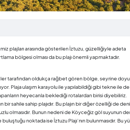
emiz plajları arasında gösterilen İztuzu, güzelliğiyle adeta
tlama bölgesi olması da bu plajı önemli yapmaktadır.
ristler tarafından oldukça rağbet gören bölge, seyrine doy
. Plaja ulaşım karayolu ile yapılabildiği gibi tekne ile de
nların heyecanla beklediği rotalardan birisi diyebiliriz.
ir sahile sahip plajıdır. Bu plajın bir diğer özelliği de den
ise tuzlu olmasıdır. Bunun nedeni de Köyceğiz göl suyunun de
e buluştuğu noktada ise İztuzu Plajı’nın bulunmasıdır. Bu 