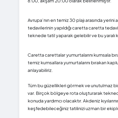
8:00, akşam 20:00 olarak belirlenmiştir.
Avrupa’nın en temiz 30 plajı arasında yerini
tedavilerinin yapıldığı caretta caretta teda
teknede tatil yaparak gelebilir ve bu yaralı 
Caretta carettalar yumurtalarını kumsala bır
temiz kumsallara yumurtalarını bırakan kap
anlayabiliriz.
Tüm bu güzellikleri görmek ve unutulmaz bir 
var. Birçok bölgeye rota oluşturarak tekned
konuda yardımcı olacaktır. Akdeniz kıyıların
keşfedebileceğiniz tatilinizi uzman bir ekip