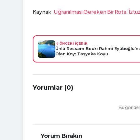
Kaynak:
Uğranılması Gereken Bir Rota: İztuzu
ÖNCEKİ İÇERİK
Ünlü Ressam Bedri Rahmi Eyüboğlu’n
Olan Koy: Taşyaka Koyu
Yorumlar (0)
Bu gönderi
Yorum Bırakın