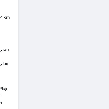
n 4 km
ayran
yları
lajı
.
ah