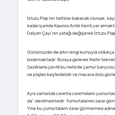
İztuzu Plajı’nın tarihine bakacak olursak, 
kadar içeride Kaunos Antik Kenti yer almak
Dalyan Çayı’nın yatağı değişerek İztuzu Pla
Günümüzde de altın rengi kumuyla oldukça p
bırakmaktadır. Buraya gelerek Nehir teknele
Sazlıklarla çevrili bu nehirde çamur banyosu
ve plajları keşfedebilir ve macera dolu günler
Aynı zamanda caretta carettaların yumurtalar
da” denilmektedir. Yumurtalarının zarar gör
Yine bu yumurtaların zarar görmemesi adına 