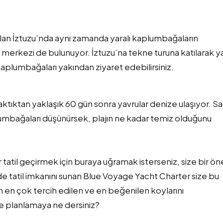
 alan İztuzu’nda aynı zamanda yaralı kaplumbağaların
vi merkezi de bulunuyor. İztuzu’na tekne turuna katılarak y
kaplumbağaları yakından ziyaret edebilirsiniz.
aktıktan yaklaşık 60 gün sonra yavrular denize ulaşıyor. 
lumbağaları düşünürsek, plajın ne kadar temiz olduğunu
tatil geçirmek için buraya uğramak isterseniz, size bir ön
e tatil imkanını sunan Blue Voyage Yacht Charter size bu
ın en çok tercih edilen ve en beğenilen koylarını
le planlamaya ne dersiniz?