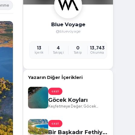
lenme
Blue Voyage
@bluevoyage
13
4
0
13,743
İçerik
Takipçi
Takip
Okunma
Yazarın Diğer İçerikleri
GEZI
Göcek Koyları
Keşfetmeye Değer; Göcek
Koyları
GEZI
Bir Başkadır Fethiye