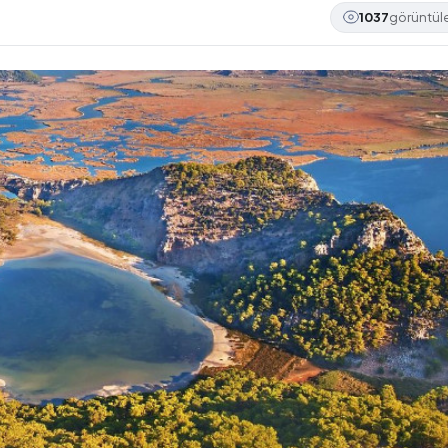
1037
görüntü