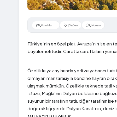
Yeni
0
1
0
Alıntıla
Beğen
Yorum
Türkiye’nin en özel plajı, Avrupa’nın ise en t
büyülemektedir. Caretta carettaların yumur
Özellikle yaz aylarında yerli ve yabancı tu
olmayan manzarasıyla kendine hayran bırakıyor
ulaşmak mümkün. Özellikle teknede tatil yapa
İztuzu, Muğla’nın Dalyan beldesine bağlı uzun b
suyunun bir tarafının tatlı, diğer tarafının 
doğru aktığı yerde Dalyan Kanalı’nın, denizl
tatlı ve tuzlu su oluşur.