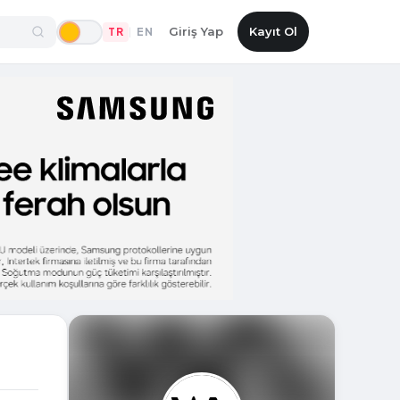
Giriş Yap
Kayıt Ol
TR
EN
|