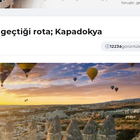
 geçtiği rota; Kapadokya
12236
görüntü