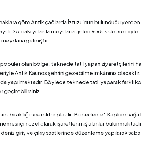
kaynaklara göre Antik çağlarda İztuzu’nun bulunduğu yerde
taydı. Sonraki yıllarda meydana gelen Rodos depremiyle
jı meydana gelmiştir.
opüler olan bölge, teknede tatil yapan ziyaretçilerini h
riyle Antik Kaunos şehrini gezebilme imkânınız olacaktır.
 da yapılmaktadır. Böylece teknede tatil yaparak farklı ko
 geçirebilirsiniz.
ını bıraktığı önemli bir plajdır. Bu nedenle ‘’Kaplumbağa P
memesi için özel olarak işaretlenmiş alanlar bulunmaktadır
deniz giriş ve çıkış saatlerinde düzenleme yapılarak sab