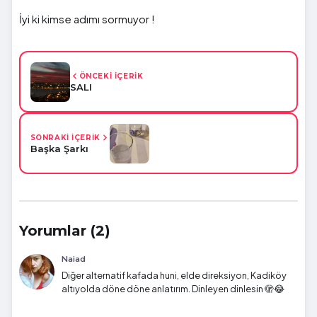
İyi ki kimse adımı sormuyor !
ÖNCEKİ İÇERİK
SALI
SONRAKİ İÇERİK
Başka Şarkı
Yorumlar (2)
Naiad
Diğer alternatif kafada huni, elde direksiyon, Kadiköy
altıyolda döne döne anlatırım. Dinleyen dinlesin 🫣😂