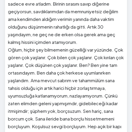
sadece evre atladım. Birinin sırasını savıp diğerine
geçiyorsun, savdıklarımdan da memnuniyetsiz değilim
ama kendimden aldığım verimin yanında daha vaktim
olduğunu düşünmenin rahatlığı da gitti. Artık 30
yaşındayım, ne geç ne de erken olsa gerek ama geç
kalmış hissini içimden atamıyorum.
Oğlum, hiçbir şey bilmemenin güzelliği var yüzünde. Çok
gören çok yaşlanır. Çok bilen çok yaşlanır. Çok kırılan çok
yaşlanır. Çok düşünen çok yaşlanır. Ben? Ben yine tam
ortasındayım. Ben daha çok herkese uyumlanırken
yaşlandım. Ama mevcut sabrım ve tahammülüm sana
tahsis olduğu için artık harici hiçbir zorlaştırmaya,
uyumsuzluğa katlanamıyorum, nazlayamıyorum. Çünkü
zaten elimden geleni yapmışımdır, gidebileceği kadar
itmişimdir; şüphem yok, borçsuzum. Sen hariç, sana
borcum çok. Sana ileride bana borçlu hissetmemeni
borçluyum. Koşulsuz sevgi borçluyum. Hep açık bir kapı