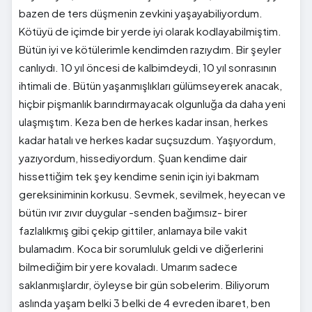
bazen de ters düşmenin zevkini yaşayabiliyordum.
Kötüyü de içimde bir yerde iyi olarak kodlayabilmiştim.
Bütün iyi ve kötülerimle kendimden razıydım. Bir şeyler
canlıydı. 10 yıl öncesi de kalbimdeydi, 10 yıl sonrasının
ihtimali de. Bütün yaşanmışlıkları gülümseyerek anacak,
hiçbir pişmanlık barındırmayacak olgunluğa da daha yeni
ulaşmıştım. Keza ben de herkes kadar insan, herkes
kadar hatalı ve herkes kadar suçsuzdum. Yaşıyordum,
yazıyordum, hissediyordum. Şuan kendime dair
hissettiğim tek şey kendime senin için iyi bakmam
gereksiniminin korkusu. Sevmek, sevilmek, heyecan ve
bütün ıvır zıvır duygular -senden bağımsız- birer
fazlalıkmış gibi çekip gittiler, anlamaya bile vakit
bulamadım. Koca bir sorumluluk geldi ve diğerlerini
bilmediğim bir yere kovaladı. Umarım sadece
saklanmışlardır, öyleyse bir gün sobelerim. Biliyorum
aslında yaşam belki 3 belki de 4 evreden ibaret, ben