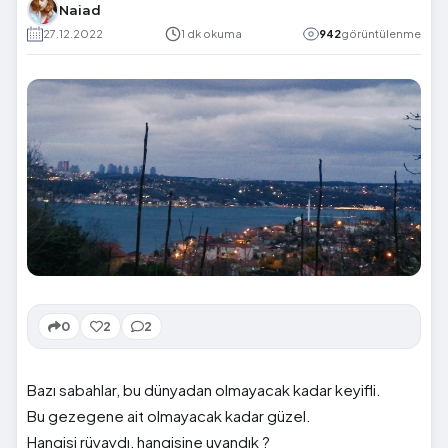
Naiad
27.12.2022
1 dk okuma
942
görüntülenme
0
2
2
Bazı sabahlar, bu dünyadan olmayacak kadar keyifli.
Bu gezegene ait olmayacak kadar güzel.
Hangisi rüyaydı, hangisine uyandık ?