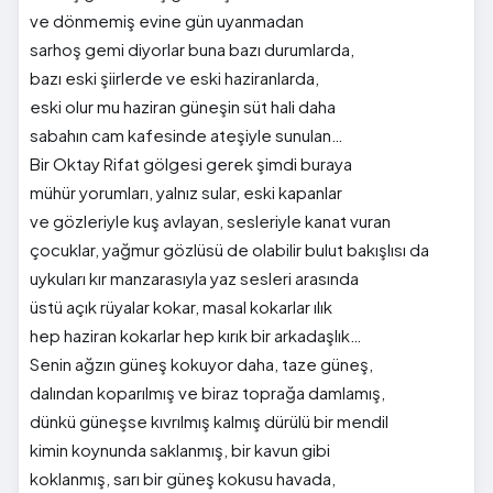
ve dönmemiş evine gün uyanmadan
sarhoş gemi diyorlar buna bazı durumlarda,
bazı eski şiirlerde ve eski haziranlarda,
eski olur mu haziran güneşin süt hali daha
sabahın cam kafesinde ateşiyle sunulan…
Bir Oktay Rifat gölgesi gerek şimdi buraya
mühür yorumları, yalnız sular, eski kapanlar
ve gözleriyle kuş avlayan, sesleriyle kanat vuran
çocuklar, yağmur gözlüsü de olabilir bulut bakışlısı da
uykuları kır manzarasıyla yaz sesleri arasında
üstü açık rüyalar kokar, masal kokarlar ılık
hep haziran kokarlar hep kırık bir arkadaşlık…
Senin ağzın güneş kokuyor daha, taze güneş,
dalından koparılmış ve biraz toprağa damlamış,
dünkü güneşse kıvrılmış kalmış dürülü bir mendil
kimin koynunda saklanmış, bir kavun gibi
koklanmış, sarı bir güneş kokusu havada,