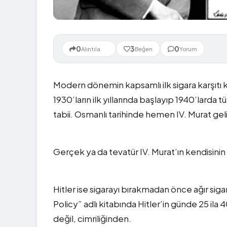
Yeni
0
3
0
Alıntıla
Beğen
Yorum
Modern dönemin kapsamlı ilk sigara karşı
1930’ların ilk yıllarında başlayıp 1940’larda 
tabii. Osmanlı tarihinde hemen IV. Murat geli
Gerçek ya da tevatür IV. Murat’ın kendisinin 
Hitler ise sigarayı bırakmadan önce ağır siga
Policy” adlı kitabında Hitler’in günde 25 ila 
değil, cimriliğinden.