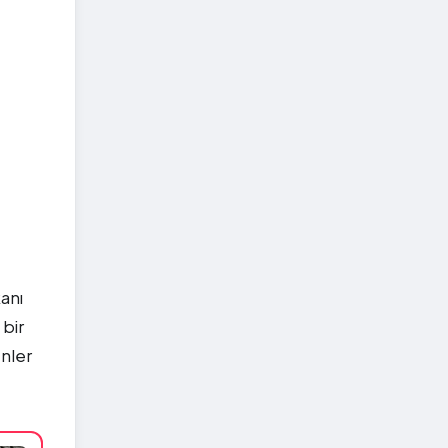
anı
 bir
enler