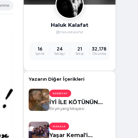
lenme
Haluk Kalafat
@HalukKalafat
16
24
21
32,178
İçerik
Takipçi
Takip
Okunma
Yazarın Diğer İçerikleri
EDEBIYAT
İYİ İLE KÖTÜNÜN
YÜZÜ
Bir yin yang hikayesi
MAKALE
Yaşar Kemal'i