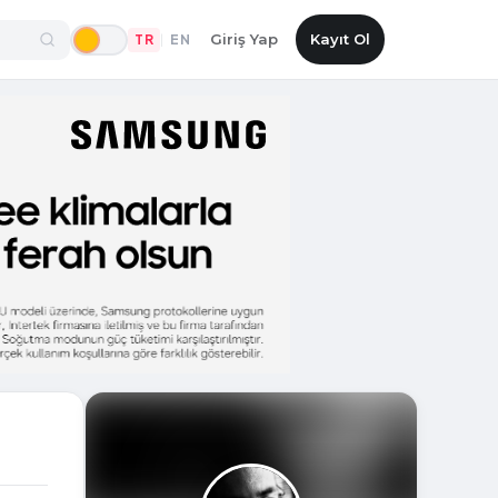
Giriş Yap
Kayıt Ol
TR
EN
|