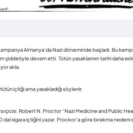
tı kampanya Almanya’da Nazi döneminde başladı. Bu kam
tüm şiddetiyle devam etti. Tütün yasaklarının tarihi daha esk
yor akla.
tütün içtiği ama yasakladığı söylenir.
ra içicisi. Robert N. Proctor “Nazi Medicine and Public Hea
40 dal sigara içtiğini yazar. Prockor'a göre bırakma nedeni 