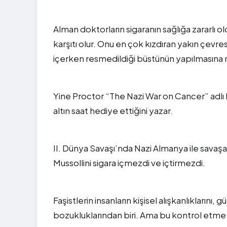
Alman doktorların sigaranın sağlığa zararlı o
karşıtı olur. Onu en çok kızdıran yakın çevres
içerken resmedildiği büstünün yapılmasına ne
Yine Proctor “The Nazi War on Cancer” adlı k
altın saat hediye ettiğini yazar.
II. Dünya Savaşı’nda Nazi Almanya ile savaşa 
Mussollini sigara içmezdi ve içtirmezdi.
Faşistlerin insanların kişisel alışkanlıklarını
bozukluklarından biri. Ama bu kontrol etme i