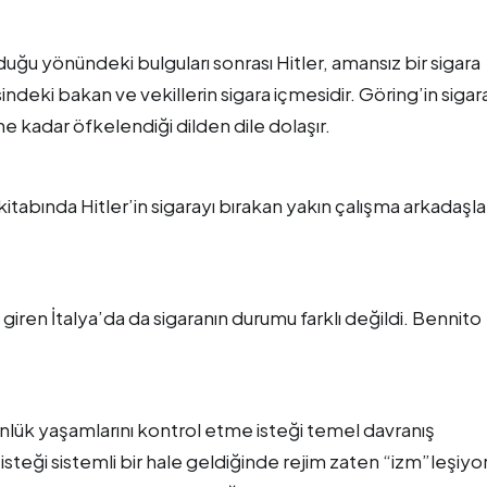
lduğu yönündeki bulguları sonrası Hitler, amansız bir sigara
indeki bakan ve vekillerin sigara içmesidir. Göring’in sigar
 kadar öfkelendiği dilden dile dolaşır.
itabında Hitler’in sigarayı bırakan yakın çalışma arkadaşla
giren İtalya’da da sigaranın durumu farklı değildi. Bennito
, günlük yaşamlarını kontrol etme isteği temel davranış
steği sistemli bir hale geldiğinde rejim zaten “izm”leşiyo