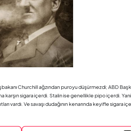
 Başbakanı Churchill ağzından puroyu düşürmezdi; ABD Başk
 karşın sigara içerdi. Stalin ise genellikle pipo içerdi. Yani
tları vardı. Ve savaşı dudağının kenarında keyifle sigara iç