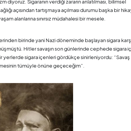
 diyoruz. Sigaranın verdiği zararın anlatılması, bilimsel
sağlığı açısından tartışmaya açılması durumu başka bir hika
z yaşam alanlarına sınırsız müdahalesi bir mesele.
erinden birinde yani Nazi döneminde başlayan sigara karşı
üşmüştü. Hitler savaşın son günlerinde cephede sigara i
ir yerlerde sigara içenleri gördükçe sinirleniyordu: “Savaş
 içmesinin tümüyle önüne geçeceğim”.