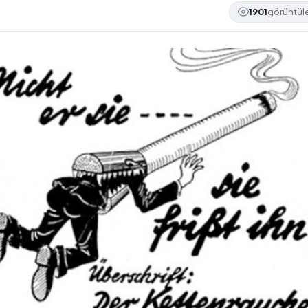
1901
görüntü