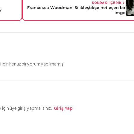
SONRAKİ İÇERİK
Francesca Woodman: Silikleştikçe netleşen bir
ey
imge
 için henüz bir yorum yapılmamış.
çin üye girişi yapmalısınız.
Giriş Yap