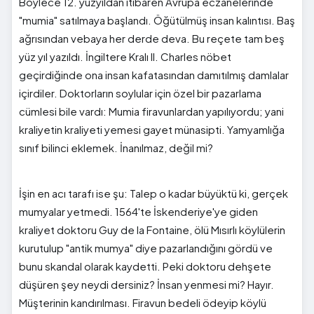
Böylece 12. yüzyıldan itibaren Avrupa eczanelerinde
"mumia" satılmaya başlandı. Öğütülmüş insan kalıntısı. Baş
ağrısından vebaya her derde deva. Bu reçete tam beş
yüz yıl yazıldı. İngiltere Kralı II. Charles nöbet
geçirdiğinde ona insan kafatasından damıtılmış damlalar
içirdiler. Doktorların soylular için özel bir pazarlama
cümlesi bile vardı: Mumia firavunlardan yapılıyordu; yani
kraliyetin kraliyeti yemesi gayet münasipti. Yamyamlığa
sınıf bilinci eklemek. İnanılmaz, değil mi?
İşin en acı tarafı ise şu: Talep o kadar büyüktü ki, gerçek
mumyalar yetmedi. 1564'te İskenderiye'ye giden
kraliyet doktoru Guy de la Fontaine, ölü Mısırlı köylülerin
kurutulup "antik mumya" diye pazarlandığını gördü ve
bunu skandal olarak kaydetti. Peki doktoru dehşete
düşüren şey neydi dersiniz? İnsan yenmesi mi? Hayır.
Müşterinin kandırılması. Firavun bedeli ödeyip köylü