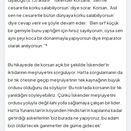
cesaretle korku salabiliyorsun’ diye sorar. Korsan, ‘Asıl
sen ne cesaretle bütün dünyaya korku salabiliyorsun’
diye cevap verir ve şöyle devam eder: ‘Ben sırf küçük
bir gemiyle bunu yaptığım için hırsız sayılıyorum, oysa sen
aynı şeyi koca bir donanmayla yapıyorsun diye imparator
olarak anılıyorsun.”*
Bu hikayede de korsan açık bir şekilde İskender'in
iktidarının meşruiyetini sorguluyor. Hatta sorgulamanın da
bir tık ötesine geçip meşruiyetinin tek kaynağının büyük
ordusu olduğunu da söylüyor. Bu noktada korsanın bir tık
yanıldığını söyleyebiliriz. Çünkü İskender meşruiyetini
ordusu yoluyla değil ilahi yolla sağlamaya çalışan bir lider.
Hatta Yunanistan'ın köyünden Hindistan'ın kapılarına kadar
getirdiği askerlerinin 'biz burada ne yapıyoruz, bu adam
bizi öldürtecek ganimetler de güme gidecek'