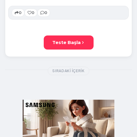
0
0
0
Teste Başla
SIRADAKI İÇERIK