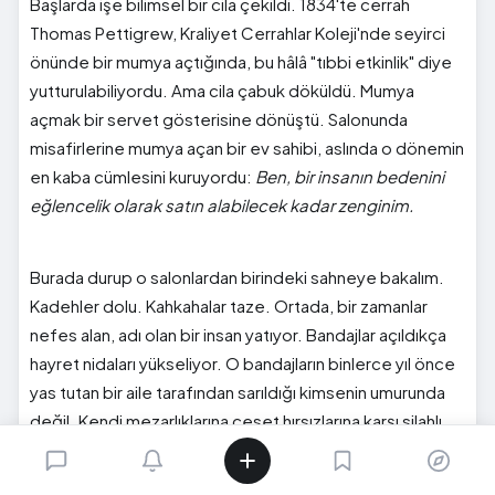
Başlarda işe bilimsel bir cila çekildi. 1834'te cerrah
Thomas Pettigrew, Kraliyet Cerrahlar Koleji'nde seyirci
önünde bir mumya açtığında, bu hâlâ "tıbbi etkinlik" diye
yutturulabiliyordu. Ama cila çabuk döküldü. Mumya
açmak bir servet gösterisine dönüştü. Salonunda
misafirlerine mumya açan bir ev sahibi, aslında o dönemin
en kaba cümlesini kuruyordu:
Ben, bir insanın bedenini
eğlencelik olarak satın alabilecek kadar zenginim.
Burada durup o salonlardan birindeki sahneye bakalım.
Kadehler dolu. Kahkahalar taze. Ortada, bir zamanlar
nefes alan, adı olan bir insan yatıyor. Bandajlar açıldıkça
hayret nidaları yükseliyor. O bandajların binlerce yıl önce
yas tutan bir aile tarafından sarıldığı kimsenin umurunda
değil. Kendi mezarlıklarına ceset hırsızlarına karşı silahlı
nöbetçiler diken Viktorya İngiltere'si, başkasının ölüsünü
akşam çayından önce bir seyirlik olarak sunuyordu.