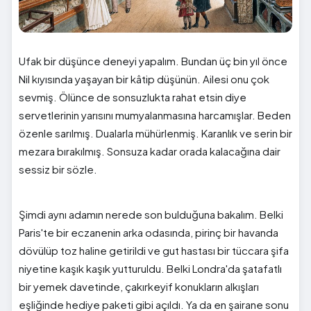
Ufak bir düşünce deneyi yapalım. Bundan üç bin yıl önce
Nil kıyısında yaşayan bir kâtip düşünün. Ailesi onu çok
sevmiş. Ölünce de sonsuzlukta rahat etsin diye
servetlerinin yarısını mumyalanmasına harcamışlar. Beden
özenle sarılmış. Dualarla mühürlenmiş. Karanlık ve serin bir
mezara bırakılmış. Sonsuza kadar orada kalacağına dair
sessiz bir sözle.
Şimdi aynı adamın nerede son bulduğuna bakalım. Belki
Paris'te bir eczanenin arka odasında, pirinç bir havanda
dövülüp toz haline getirildi ve gut hastası bir tüccara şifa
niyetine kaşık kaşık yutturuldu. Belki Londra'da şatafatlı
bir yemek davetinde, çakırkeyif konukların alkışları
eşliğinde hediye paketi gibi açıldı. Ya da en şairane sonu