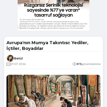
Avrupa'nın Mumya Takıntısı: Yediler,
İçtiler, Boyadılar
Betül
29.07.2026
373
görüntülenme