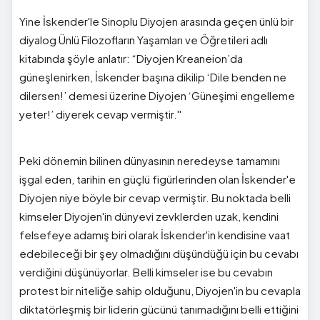
Yine İskender'le Sinoplu Diyojen arasında geçen ünlü bir
diyalog Ünlü Filozofların Yaşamları ve Öğretileri adlı
kitabında şöyle anlatır: “Diyojen Kreaneion’da
güneşlenirken, İskender başına dikilip ‘Dile benden ne
dilersen!’ demesi üzerine Diyojen ‘Güneşimi engelleme
yeter!’ diyerek cevap vermiştir.''
Peki dönemin bilinen dünyasının neredeyse tamamını
işgal eden, tarihin en güçlü figürlerinden olan İskender'e
Diyojen niye böyle bir cevap vermiştir. Bu noktada belli
kimseler Diyojen'in dünyevi zevklerden uzak, kendini
felsefeye adamış biri olarak İskender'in kendisine vaat
edebileceği bir şey olmadığını düşündüğü için bu cevabı
verdiğini düşünüyorlar. Belli kimseler ise bu cevabın
protest bir niteliğe sahip olduğunu, Diyojen'in bu cevapla
diktatörleşmiş bir liderin gücünü tanımadığını belli ettiğini