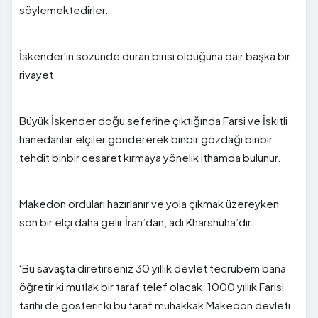
söylemektedirler.
İskender'in sözünde duran birisi olduğuna dair başka bir
rivayet
Büyük İskender doğu seferine çıktığında Farsi ve İskitli
hanedanlar elçiler göndererek binbir gözdağı binbir
tehdit binbir cesaret kırmaya yönelik ithamda bulunur.
Makedon orduları hazırlanır ve yola çıkmak üzereyken
son bir elçi daha gelir İran’dan, adı Kharshuha’dır.
‘Bu savaşta diretirseniz 30 yıllık devlet tecrübem bana
öğretir ki mutlak bir taraf telef olacak, 1000 yıllık Farisi
tarihi de gösterir ki bu taraf muhakkak Makedon devleti