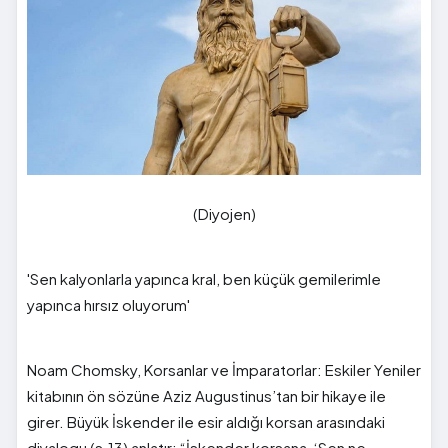
(Diyojen)
'Sen kalyonlarla yapınca kral, ben küçük gemilerimle
yapınca hırsız oluyorum'
Noam Chomsky, Korsanlar ve İmparatorlar: Eskiler Yeniler
kitabının ön sözüne Aziz Augustinus’tan bir hikaye ile
girer. Büyük İskender ile esir aldığı korsan arasındaki
diyalogu (s.13) anlatır: “İskender korsana, ‘Sen ne