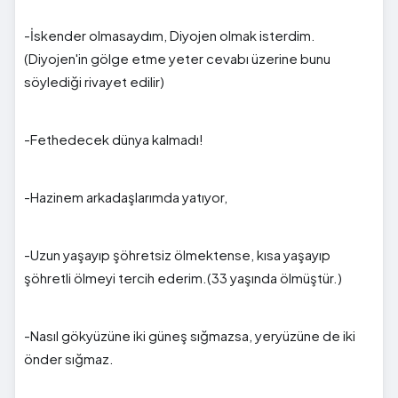
-İskender olmasaydım, Diyojen olmak isterdim.
(Diyojen'in gölge etme yeter cevabı üzerine bunu
söylediği rivayet edilir)
-Fethedecek dünya kalmadı!
-Hazinem arkadaşlarımda yatıyor,
-Uzun yaşayıp şöhretsiz ölmektense, kısa yaşayıp
şöhretli ölmeyi tercih ederim.(33 yaşında ölmüştür.)
-Nasıl gökyüzüne iki güneş sığmazsa, yeryüzüne de iki
önder sığmaz.