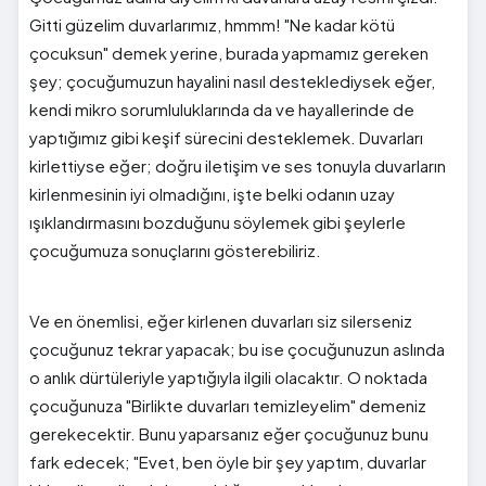
Gitti güzelim duvarlarımız, hmmm! "Ne kadar kötü
çocuksun" demek yerine, burada yapmamız gereken
şey; çocuğumuzun hayalini nasıl desteklediysek eğer,
kendi mikro sorumluluklarında da ve hayallerinde de
yaptığımız gibi keşif sürecini desteklemek. Duvarları
kirlettiyse eğer; doğru iletişim ve ses tonuyla duvarların
kirlenmesinin iyi olmadığını, işte belki odanın uzay
ışıklandırmasını bozduğunu söylemek gibi şeylerle
çocuğumuza sonuçlarını gösterebiliriz.
Ve en önemlisi, eğer kirlenen duvarları siz silerseniz
çocuğunuz tekrar yapacak; bu ise çocuğunuzun aslında
o anlık dürtüleriyle yaptığıyla ilgili olacaktır. O noktada
çocuğunuza "Birlikte duvarları temizleyelim" demeniz
gerekecektir. Bunu yaparsanız eğer çocuğunuz bunu
fark edecek; "Evet, ben öyle bir şey yaptım, duvarlar