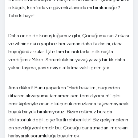
o küçük, konforlu ve güvenli alanında mı bırakacağız?
Tabii ki hayır!
Daha önce de konuştuğumuz gibi, Çocuğumuzun Zekası
ve zihnindeki o yapboz her zaman daha fazlasını, daha
büyüğünü arzular. İşte tam bu noktada, o ilk başta
verdiğimiz Mikro-Sorumlulukları yavaş yavaş bir tık daha
yukarı taşıma, yani seviye atlatma vakti gelmiştir.
Ama dikkat! Bunu yaparken ''Hadi bakalım, bugünden
itibaren akvaryumu tamamen sen temizliyorsun!'' gibi
emir kipleriyle onun o küçücük omuzlarına taşınamayacak
büyük bir yük bırakmıyoruz. Bizim rolümüz burada
diktatörlük değil, o şefkatli rehberliktir! Biz gelişimcilerin
en sevdiği yöntemdir bu: Çocuğu bunatmadan, merakını
harlayarak sorumluluğu büyütmek.