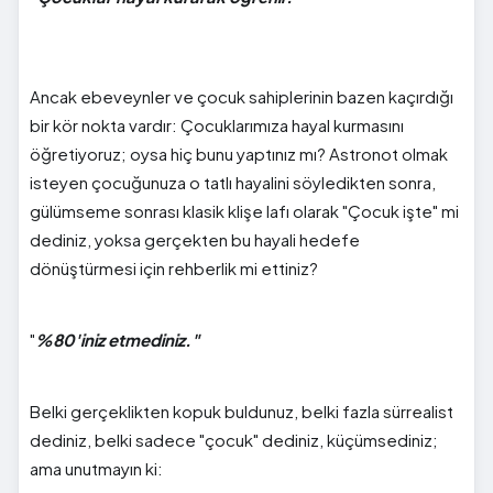
Ancak ebeveynler ve çocuk sahiplerinin bazen kaçırdığı
bir kör nokta vardır: Çocuklarımıza hayal kurmasını
öğretiyoruz; oysa hiç bunu yaptınız mı? Astronot olmak
isteyen çocuğunuza o tatlı hayalini söyledikten sonra,
gülümseme sonrası klasik klişe lafı olarak "Çocuk işte" mi
dediniz, yoksa gerçekten bu hayali hedefe
dönüştürmesi için rehberlik mi ettiniz?
"
%80'iniz etmediniz."
Belki gerçeklikten kopuk buldunuz, belki fazla sürrealist
dediniz, belki sadece "çocuk" dediniz, küçümsediniz;
ama unutmayın ki: