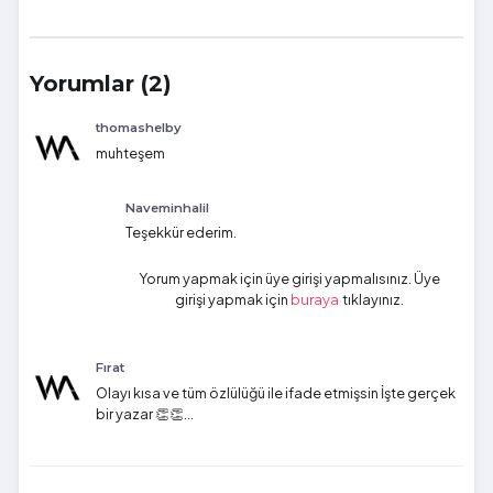
Yorumlar (2)
thomashelby
muhteşem
Naveminhalil
Teşekkür ederim.
Yorum yapmak için üye girişi yapmalısınız. Üye
girişi yapmak için
tıklayınız.
buraya
Fırat
Olayı kısa ve tüm özlülüğü ile ifade etmişsin İşte gerçek
bir yazar 👏👏...