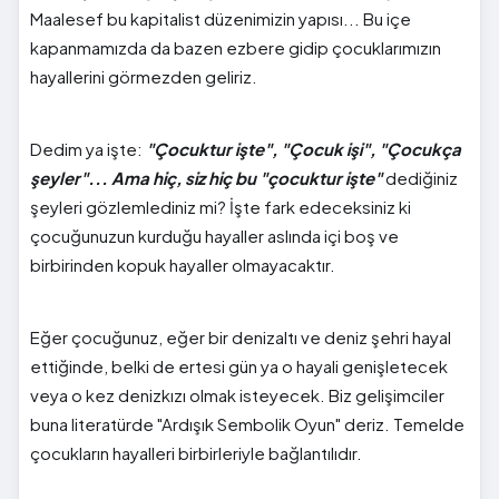
Maalesef bu kapitalist düzenimizin yapısı... Bu içe
kapanmamızda da bazen ezbere gidip çocuklarımızın
hayallerini görmezden geliriz.
Dedim ya işte:
"Çocuktur işte", "Çocuk işi", "Çocukça
şeyler"... Ama hiç, siz hiç bu "çocuktur işte"
dediğiniz
şeyleri gözlemlediniz mi? İşte fark edeceksiniz ki
çocuğunuzun kurduğu hayaller aslında içi boş ve
birbirinden kopuk hayaller olmayacaktır.
Eğer çocuğunuz, eğer bir denizaltı ve deniz şehri hayal
ettiğinde, belki de ertesi gün ya o hayali genişletecek
veya o kez denizkızı olmak isteyecek. Biz gelişimciler
buna literatürde "Ardışık Sembolik Oyun" deriz. Temelde
çocukların hayalleri birbirleriyle bağlantılıdır.