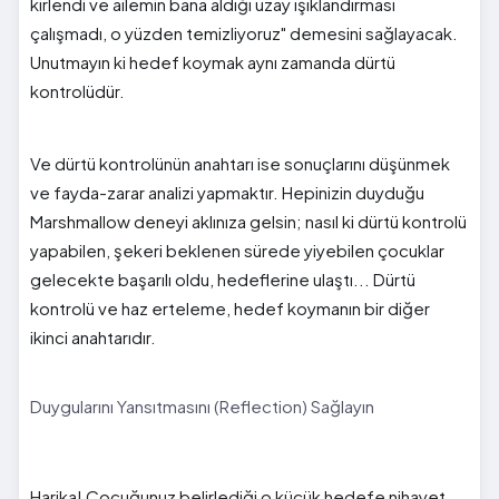
kirlendi ve ailemin bana aldığı uzay ışıklandırması
çalışmadı, o yüzden temizliyoruz" demesini sağlayacak.
Unutmayın ki hedef koymak aynı zamanda dürtü
kontrolüdür.
Ve dürtü kontrolünün anahtarı ise sonuçlarını düşünmek
ve fayda-zarar analizi yapmaktır. Hepinizin duyduğu
Marshmallow deneyi aklınıza gelsin; nasıl ki dürtü kontrolü
yapabilen, şekeri beklenen sürede yiyebilen çocuklar
gelecekte başarılı oldu, hedeflerine ulaştı... Dürtü
kontrolü ve haz erteleme, hedef koymanın bir diğer
ikinci anahtarıdır.
Duygularını Yansıtmasını (Reflection) Sağlayın
Harika! Çocuğunuz belirlediği o küçük hedefe nihayet