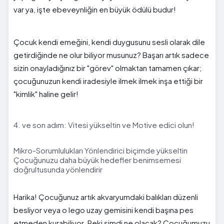
var ya, işte ebeveynliğin en büyük ödülü budur!
Çocuk kendi emeğini, kendi duygusunu sesli olarak dile
getirdiğinde ne olur biliyor musunuz? Başarı artık sadece
sizin onayladığınız bir "görev" olmaktan tamamen çıkar;
çocuğunuzun kendi iradesiyle ilmek ilmek inşa ettiği bir
"kimlik" haline gelir!
4. ve son adım: Vitesi yükseltin ve Motive edici olun!
Mikro-Sorumlulukları Yönlendirici biçimde yükseltin
Çocuğunuzu daha büyük hedefler benimsemesi
doğrultusunda yönlendirir
Harika! Çocuğunuz artık akvaryumdaki balıkları düzenli
besliyor veya o lego uzay gemisini kendi başına pes
etmeden kurabiliyor. Peki şimdi ne olacak? Çocuğumuzu