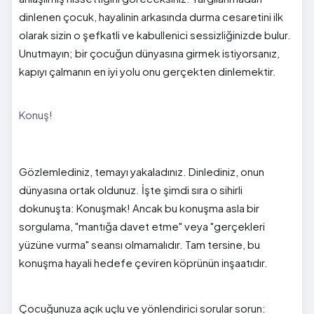
dinlenen çocuk, hayalinin arkasında durma cesaretini ilk
olarak sizin o şefkatli ve kabullenici sessizliğinizde bulur.
Unutmayın; bir çocuğun dünyasına girmek istiyorsanız,
kapıyı çalmanın en iyi yolu onu gerçekten dinlemektir.
Konuş!
Gözlemlediniz, temayı yakaladınız. Dinlediniz, onun
dünyasına ortak oldunuz. İşte şimdi sıra o sihirli
dokunuşta: Konuşmak! Ancak bu konuşma asla bir
sorgulama, "mantığa davet etme" veya "gerçekleri
yüzüne vurma" seansı olmamalıdır. Tam tersine, bu
konuşma hayali hedefe çeviren köprünün inşaatıdır.
Çocuğunuza açık uçlu ve yönlendirici sorular sorun: