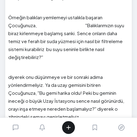
Örneğin balıkları yemlemeyi ustalıkla başaran
Çocuğunuza, ''Balıklarımızın suyu
biraz kirlenmeye başlamış sanki. Sence onların daha
temiz ve ferah bir suda yüzmesi için nasıl bir filtreleme
sistemi kurabiliriz bu suyu seninle birlikte nasıl
değiştirebiliriz?''
diyerek onu düşünmeye ve bir sonraki adıma
yönlendirmeliyiz. Ya da uzay gemisini bitiren
Çocuğunuza, ''Bu gemi harika oldu! Peki bu geminin
ineceği o büyük Uzay İstasyonu sence nasıl görünürdü,
orayı inşa etmeye nereden başlamalıyız?'' diyerek o
zihnindeki şemayı genişletmeliyiz.
Bu yönlendirmeler sayesinde Çocuğunuz sadece