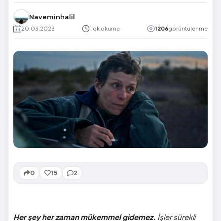
Naveminhalil
20.03.2023
1 dk okuma
1206
görüntülenme
0
15
2
Her şey her zaman mükemmel gidemez.
İşler sürekli