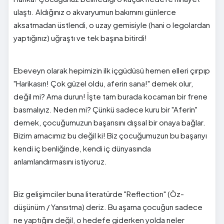
ulaştı. Aldığınız o akvaryumun bakımını günlerce
aksatmadan üstlendi, o uzay gemisiyle (hani o legolardan
yaptığınız) uğraştı ve tek başına bitirdi!
Ebeveyn olarak hepimizin ilk içgüdüsü hemen elleri çırpıp
"Harikasın! Çok güzel oldu, aferin sana!" demek olur,
değil mi? Ama durun! İşte tam burada kocaman bir frene
basmalıyız. Neden mi? Çünkü sadece kuru bir "Aferin"
demek, çocuğumuzun başarısını dışsal bir onaya bağlar.
Bizim amacımız bu değil ki! Biz çocuğumuzun bu başarıyı
kendi iç benliğinde, kendi iç dünyasında
anlamlandırmasını istiyoruz.
Biz gelişimciler buna literatürde "Reflection" (Öz-
düşünüm / Yansıtma) deriz. Bu aşama çocuğun sadece
ne yaptığını değil, o hedefe giderken yolda neler