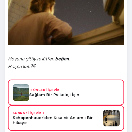
Hoşuna gittiyse lütfen
beğen.
Hoşça kal. 👋
ÖNCEKİ İÇERİK
Sağlam Bir Psikoloji İçin
SONRAKİ İÇERİK
Schopenhauer'den Kısa Ve Anlamlı Bir
Hikaye