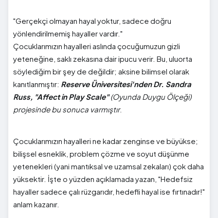
"Gerçekçi olmayan hayal yoktur, sadece doğru
yönlendirilmemiş hayaller vardır."
Çocuklarımızın hayalleri aslında çocuğumuzun gizli
yeteneğine, saklı zekasına dair ipucu verir. Bu, uluorta
söylediğim bir şey de değildir; aksine bilimsel olarak
kanıtlanmıştır:
Reserve Üniversitesi'nden Dr. Sandra
Russ, "Affect in Play Scale"
(Oyunda Duygu Ölçeği)
projesinde bu sonuca varmıştır
.
Çocuklarımızın hayalleri ne kadar zenginse ve büyükse;
bilişsel esneklik, problem çözme ve soyut düşünme
yetenekleri (yani mantıksal ve uzamsal zekaları) çok daha
yüksektir. İşte o yüzden açıklamada yazan, "Hedefsiz
hayaller sadece çalı rüzgarıdır, hedefli hayal ise fırtınadır!"
anlam kazanır.