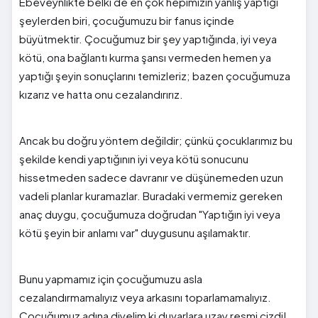
Ebeveynlikte belki de en çok hepimizin yanlış yaptığı
şeylerden biri, çocuğumuzu bir fanus içinde
büyütmektir. Çocuğumuz bir şey yaptığında, iyi veya
kötü, ona bağlantı kurma şansı vermeden hemen ya
yaptığı şeyin sonuçlarını temizleriz; bazen çocuğumuza
kızarız ve hatta onu cezalandırırız.
Ancak bu doğru yöntem değildir; çünkü çocuklarımız bu
şekilde kendi yaptığının iyi veya kötü sonucunu
hissetmeden sadece davranır ve düşünemeden uzun
vadeli planlar kuramazlar. Buradaki vermemiz gereken
anaç duygu, çocuğumuza doğrudan "Yaptığın iyi veya
kötü şeyin bir anlamı var" duygusunu aşılamaktır.
Bunu yapmamız için çocuğumuzu asla
cezalandırmamalıyız veya arkasını toparlamamalıyız.
Çocuğumuz adına diyelim ki duvarlara uzay resmi çizdi!