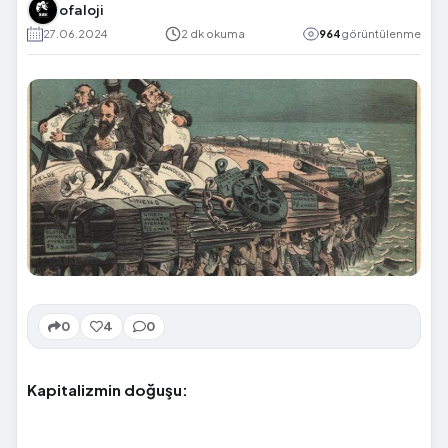
ofaloji
27.06.2024
2 dk okuma
964
görüntülenme
0
4
0
Kapitalizmin doğuşu: