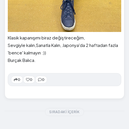
Klasik kapanışımı biraz değiştireceğim,
Sevgiyle kalın,Sanatla Kalın, Japonya'da 2 haftadan fazla
'bence' kalmayın :))
Burçak Balıca.
0
0
0
SIRADAKI İÇERIK