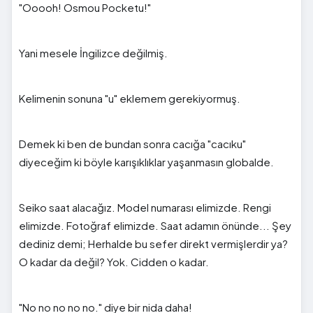
"Ooooh! Osmou Pocketu!"
Yani mesele İngilizce değilmiş.
Kelimenin sonuna "u" eklemem gerekiyormuş.
Demek ki ben de bundan sonra cacığa "cacıku"
diyeceğim ki böyle karışıklıklar yaşanmasın globalde.
Seiko saat alacağız. Model numarası elimizde. Rengi
elimizde. Fotoğraf elimizde. Saat adamın önünde... Şey
dediniz demi; Herhalde bu sefer direkt vermişlerdir ya?
O kadar da değil? Yok. Cidden o kadar.
"No no no no no." diye bir nida daha!