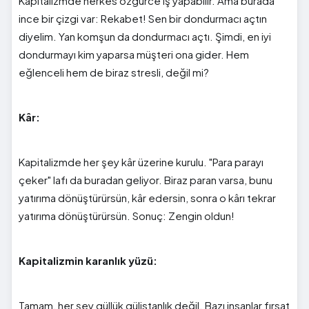
Kapitalizmde herkes özgürce iş yapabilir. Ama burada
ince bir çizgi var: Rekabet! Sen bir dondurmacı açtın
diyelim. Yan komşun da dondurmacı açtı. Şimdi, en iyi
dondurmayı kim yaparsa müşteri ona gider. Hem
eğlenceli hem de biraz stresli, değil mi?
Kâr:
Kapitalizmde her şey kâr üzerine kurulu. "Para parayı
çeker" lafı da buradan geliyor. Biraz paran varsa, bunu
yatırıma dönüştürürsün, kâr edersin, sonra o kârı tekrar
yatırıma dönüştürürsün. Sonuç: Zengin oldun!
Kapitalizmin karanlık yüzü:
Tamam, her şey güllük gülistanlık değil. Bazı insanlar fırsat