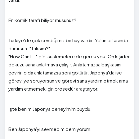
En komik tarafı biliyor musunuz?
Türkiye'de çok sevdiğimiz bir huy vardır. Yolun ortasında
durursun. "Taksim?".
"How Can I..." gibi süslemelere de gerek yok. On kişiden
dokuzu sana anlatmaya çalışır. Anlatamazsa başkasını
çevirir, o da anlatamazsa seni götürür. Japonya'da ise
görevliye soruyorsun ve görevi sana yardım etmek ama
yardım etmemek için prosedür araştırıyor.
İşte benim Japonya deneyimim buydu.
Ben Japonya'yı sevmedim demiyorum.