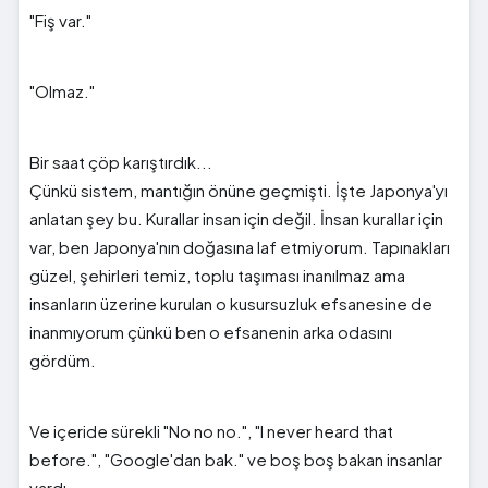
"Fiş var."
"Olmaz."
Bir saat çöp karıştırdık...
Çünkü sistem, mantığın önüne geçmişti. İşte Japonya'yı
anlatan şey bu. Kurallar insan için değil. İnsan kurallar için
var, ben Japonya'nın doğasına laf etmiyorum. Tapınakları
güzel, şehirleri temiz, toplu taşıması inanılmaz ama
insanların üzerine kurulan o kusursuzluk efsanesine de
inanmıyorum çünkü ben o efsanenin arka odasını
gördüm.
Ve içeride sürekli "No no no.", "I never heard that
before.", "Google'dan bak." ve boş boş bakan insanlar
vardı.