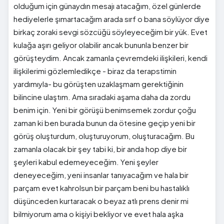
olduğum için günaydın mesajı atacağım, özel günlerde
hediyelerle şımartacağım arada sırf o bana söylüyor diye
birkaç zoraki sevgi sözcüğü söyleyeceğim bir yük. Evet
kulağa aşırı geliyor olabilir ancak bununla benzer bir
görüşteydim. Ancak zamanla çevremdeki ilişkileri, kendi
ilişkilerimi gözlemledikçe - biraz da terapstimin
yardımıyla- bu görüşten uzaklaşmam gerektiğinin
bilincine ulaştım. Ama sıradaki aşama daha da zordu
benim için. Yeni bir görüşü benimsemek zordur çoğu
zaman ki ben burada bunun da ötesine geçip yeni bir
görüş oluşturdum, oluşturuyorum, oluşturacağım. Bu
zamanla olacak bir şey tabi ki, bir anda hop diye bir
şeyleri kabul edemeyeceğim. Yeni şeyler
deneyeceğim, yeni insanlar tanıyacağım ve hala bir
parçam evet kahrolsun bir parçam beni bu hastalıklı
düşünceden kurtaracak o beyaz atlı prens denir mi
bilmiyorum ama o kişiyi bekliyor ve evet hala aşka