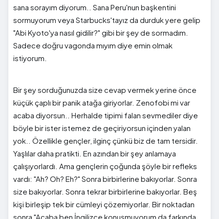
sana sorayım diyorum.. Sana Peru'nun başkentini
sormuyorum veya Starbucks'tayız da durduk yere gelip
"Abi Kyoto'ya nasıl gidilir?" gibi bir şey de sormadım.
Sadece doğru vagonda mıyım diye emin olmak
istiyorum.
Bir şey sorduğunuzda size cevap vermek yerine önce
küçük çaplı bir panik atağa giriyorlar. Zenofobi mi var
acaba diyorsun.. Herhalde tipimi falan sevmediler diye
böyle bir ister istemez de geçiriyorsun içinden yalan
yok.. Özellikle gençler, ilginç çünkü biz de tam tersidir.
Yaşlılar daha pratikti. En azından bir şey anlamaya
çalışıyorlardı. Ama gençlerin çoğunda şöyle bir refleks
vardı: "Ah? Oh? Eh?" Sonra birbirlerine bakıyorlar. Sonra
size bakıyorlar. Sonra tekrar birbirlerine bakıyorlar. Beş
kişi birleşip tek bir cümleyi çözemiyorlar. Bir noktadan
sonra "Acaba ben İngilizce konuşmuyorum da farkında