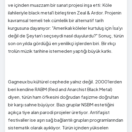
ve içinden muazzam bir sanat projesi inşa etti: Köle
ilahileriyle black metal'i birleştiren Zeal & Ardor. Projenin
kavramsal temeli tek cümlelik bir alternatif tarih
kurgusuna dayanıyor: "Amerikalı köleler kurtuluş için İsa'yı
değil de Şeytan'ı seçseydi nasıl duyulurdu?" Sonuç, türün
son on yılda gördüğü en yenilikçi işlerden biri. Bir ırkçı
trolün müzik tarihine istemeden yaptığı büyük katkı.
Gagneux bu kültürel cephede yalnız değil. 2000'lerden
beri kendine RABM (Red and Anarchist Black Metal)
diyen, türün ham öfkesini doğrudan faşizme doğrultan
bir karşı sahne büyüyor. Bazı gruplar NSBM estetiğini
açıkça tiye alan parodi projeler üretiyor. Antifaşist
festivaller ise aşırı sağ bağlantılı grupları programlarından
sistematik olarak ayıklıyor. Türün içinden yükselen