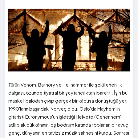
Türün Venom, Bathory ve Hellhammer ile şekillenen ilk
dalgası, özünde tiyatral bir şeytancılıktan ibaretti; İşin bu
maskeli balodan çıkıp gerçek bir kâbusa dönüştüğü yer,
1990'ların başındaki Norveç oldu. Oslo'da Mayhem'in
gitaristi Euronymous'un işlettiği Helvete (Cehennem)
adlı plak dükkânının loş bodrum katında toplanan bir avuç
genç, dünyanın en tavizsiz müzik sahnesini kurdu. Sonrası