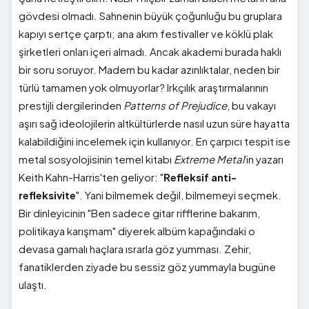
gövdesi olmadı. Sahnenin büyük çoğunluğu bu gruplara
kapıyı sertçe çarptı; ana akım festivaller ve köklü plak
şirketleri onları içeri almadı. Ancak akademi burada haklı
bir soru soruyor. Madem bu kadar azınlıktalar, neden bir
türlü tamamen yok olmuyorlar? Irkçılık araştırmalarının
prestijli dergilerinden
Patterns of Prejudice
, bu vakayı
aşırı sağ ideolojilerin altkültürlerde nasıl uzun süre hayatta
kalabildiğini incelemek için kullanıyor. En çarpıcı tespit ise
metal sosyolojisinin temel kitabı
Extreme Metal
'in yazarı
Keith Kahn-Harris'ten geliyor: "
Refleksif anti-
refleksivite
". Yani bilmemek değil, bilmemeyi seçmek.
Bir dinleyicinin "Ben sadece gitar rifflerine bakarım,
politikaya karışmam" diyerek albüm kapağındaki o
devasa gamalı haçlara ısrarla göz yumması. Zehir,
fanatiklerden ziyade bu sessiz göz yummayla bugüne
ulaştı.