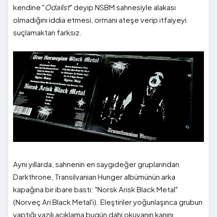
kendine "
Odalist
" deyip NSBM sahnesiyle alakası
olmadığını iddia etmesi, ormanı ateşe verip itfaiyeyi
suçlamaktan farksız.
Aynı yıllarda, sahnenin en saygıdeğer gruplarından
Darkthrone, Transilvanian Hunger albümünün arka
kapağına bir ibare bastı: "Norsk Arisk Black Metal"
(Norveç Ari Black Metal'i). Eleştiriler yoğunlaşınca grubun
yaptığı yazılı açıklama bugün dahi okuyanın kanını