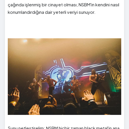
çağında işlenmiş bir cinayet olması, NSBM'in kendini nasıl
konumlandırdığına dair yeterli veriyi sunuyor.
Şunu netleştirelim: NSBM hiçbir zaman black metal'in ana