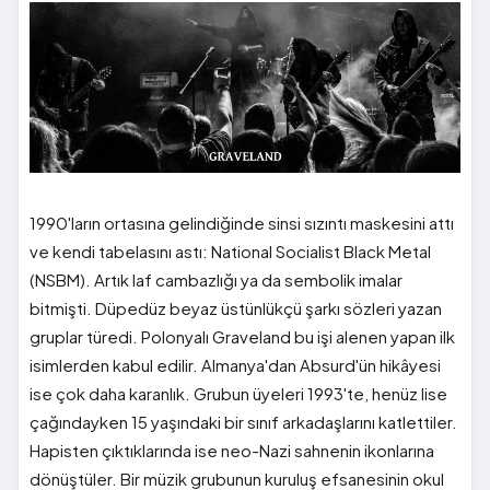
1990'ların ortasına gelindiğinde sinsi sızıntı maskesini attı
ve kendi tabelasını astı: National Socialist Black Metal
(NSBM). Artık laf cambazlığı ya da sembolik imalar
bitmişti. Düpedüz beyaz üstünlükçü şarkı sözleri yazan
gruplar türedi. Polonyalı Graveland bu işi alenen yapan ilk
isimlerden kabul edilir. Almanya'dan Absurd'ün hikâyesi
ise çok daha karanlık. Grubun üyeleri 1993'te, henüz lise
çağındayken 15 yaşındaki bir sınıf arkadaşlarını katlettiler.
Hapisten çıktıklarında ise neo-Nazi sahnenin ikonlarına
dönüştüler. Bir müzik grubunun kuruluş efsanesinin okul