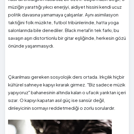
müziğin yarattığı yıkıcı enerjiyi, aidiyet hissini kendi ucuz
politik davasına yamamaya çalışanlar. Aynı asimilasyon
taktiğini folk müzikte, futbol tribünlerinde, hatta yoga
salonlarında bile denediler. Black metal'in tek farkı, bu
savaşın aşırı distortionlu bir gitar eşliğinde, herkesin gözü
önünde yaşanmasıydı.
Çıkarılması gereken sosyolojik ders ortada. Irkçılık hiçbir
kültürel sahneye kapıyı kırarak girmez. "Biz sadece müzik
yapıyoruz" bahanesinin altında kalan o ufacık yarıktan içeri
sızar. O kapıyı kapatan asıl güç ise sansür değil,
dinleyicinin sormayı reddetmediği o zorlu sorulardır.