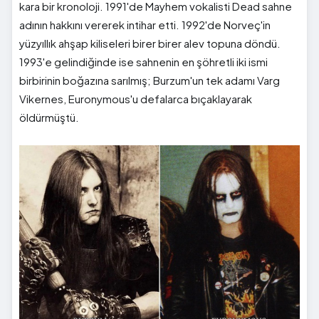
kara bir kronoloji. 1991'de Mayhem vokalisti Dead sahne
adının hakkını vererek intihar etti. 1992'de Norveç'in
yüzyıllık ahşap kiliseleri birer birer alev topuna döndü.
1993'e gelindiğinde ise sahnenin en şöhretli iki ismi
birbirinin boğazına sarılmış; Burzum'un tek adamı Varg
Vikernes, Euronymous'u defalarca bıçaklayarak
öldürmüştü.