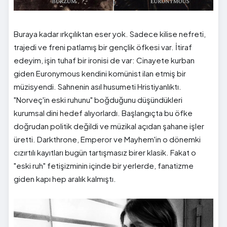
Buraya kadar ırkçılıktan eser yok. Sadece kilise nefreti,
trajedi ve freni patlamış bir gençlik öfkesi var. İtiraf
edeyim, işin tuhaf bir ironisi de var: Cinayete kurban
giden Euronymous kendini komünist ilan etmiş bir
müzisyendi. Sahnenin asıl husumeti Hristiyanlıktı.
"Norveç'in eski ruhunu" boğduğunu düşündükleri
kurumsal dini hedef alıyorlardı. Başlangıçta bu öfke
doğrudan politik değildi ve müzikal açıdan şahane işler
üretti. Darkthrone, Emperor ve Mayhem'in o dönemki
cızırtılı kayıtları bugün tartışmasız birer klasik. Fakat o
"eski ruh" fetişizminin içinde bir yerlerde, fanatizme
giden kapı hep aralık kalmıştı.