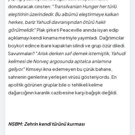
donduracak cinsten: "
Transilvanian Hunger her türlü
eleştirinin üzerindedir. Bu albümü eleştirmeye kalkan
herkes, bariz Yahudi davranışından ötürü hakir
görülmelidir.
" Plak şirketi Peaceville anında isyan edip
açıklamayı kendi kınama metniyle yayımladı. Dağıtımcılar
boykot edince ibare kapaktan silindi ve grup özür diledi.
Savunmaları? "
Arisk derken saf demek istemiştik, Yahudi
kelimesi de Norveç argosunda aptalca anlamına
geliyor.
" Kimseyi ikna edemeyen bu çürük bahane,
sahnenin genlerine yerleşen virüsü gösteriyordu. En
apolitik görünen gruplar bile o tehlikeli kelime
dağarcığının karanlık cazibesine karşı bağışık değildi.
NSBM: Zehrin kendi türünü kurması