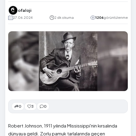
ofaloji
27.06.2024
2 dk okuma
1206
görüntülenme
0
3
0
Robert Johnson, 1911 yılında Mississippi'nin kırsalında
dünyaya geldi. Zorlu pamuk tarlalarında geçen