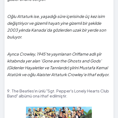
Oğlu Attaturk ise, yaşadığı süre içerisinde üç kez isim
değiştiriyor ve gizemli hayatı yine gizemli bir şekilde
2003 yılında Kanada'da gözlerden uzak bir yerde son
buluyor.
Ayrıca Crowley, 1945'te yayınlanan Oriflame adlı şiir
kitabında yer alan 'Gone are the Ghosts and Gods'
(Gidenler Hayaletler ve Tanrılardır) şiirini Mustafa Kemal
Atatürk ve oğlu Alaister Attaturk Crowley'e ithaf ediyor.
9. The Beatles'ın ünlü "Sgt. Pepper's Lonely Hearts Club
Band" albümü ona ithaf edilmiştir.