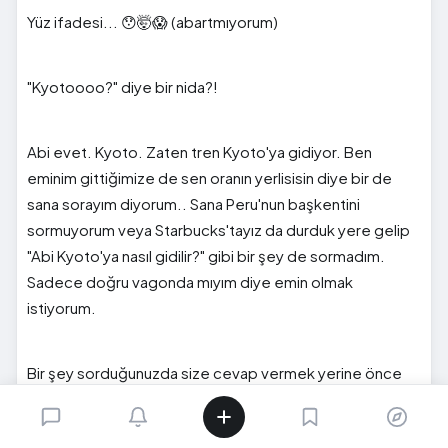
Yüz ifadesi... 😯🤯😱 (abartmıyorum)
"Kyotoooo?" diye bir nida?!
Abi evet. Kyoto. Zaten tren Kyoto'ya gidiyor. Ben
eminim gittiğimize de sen oranın yerlisisin diye bir de
sana sorayım diyorum.. Sana Peru'nun başkentini
sormuyorum veya Starbucks'tayız da durduk yere gelip
"Abi Kyoto'ya nasıl gidilir?" gibi bir şey de sormadım.
Sadece doğru vagonda mıyım diye emin olmak
istiyorum.
Bir şey sorduğunuzda size cevap vermek yerine önce
küçük çaplı bir panik atağa giriyorlar. Zenofobi mi var
acaba diyorsun.. Herhalde tipimi falan sevmediler diye