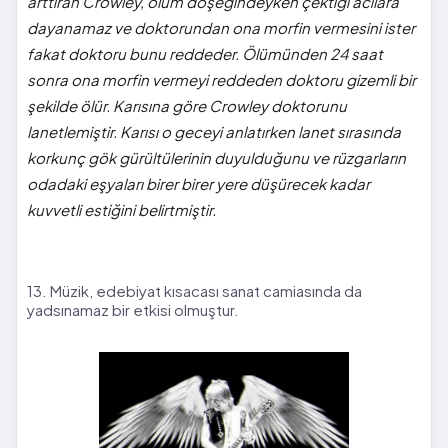
arttıran Crowley, ölüm döşeğindeyken çektiği acılara
dayanamaz ve doktorundan ona morfin vermesini ister
fakat doktoru bunu reddeder. Ölümünden 24 saat
sonra ona morfin vermeyi reddeden doktoru gizemli bir
şekilde ölür. Karısına göre Crowley doktorunu
lanetlemiştir. Karısı o geceyi anlatırken lanet sırasında
korkunç gök gürültülerinin duyulduğunu ve rüzgarların
odadaki eşyaları birer birer yere düşürecek kadar
kuvvetli estiğini belirtmiştir.
13. Müzik, edebiyat kısacası sanat camiasında da
yadsınamaz bir etkisi olmuştur.