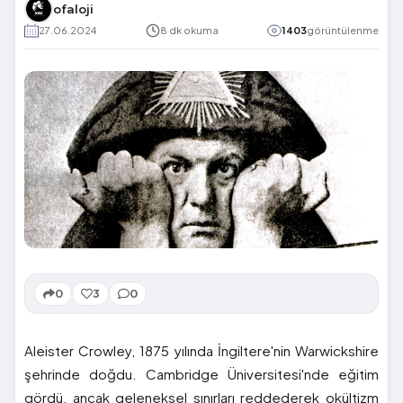
ofaloji
27.06.2024
8 dk okuma
1403
görüntülenme
0
3
0
Aleister Crowley, 1875 yılında İngiltere'nin Warwickshire
şehrinde doğdu. Cambridge Üniversitesi'nde eğitim
gördü, ancak geleneksel sınırları reddederek okültizm