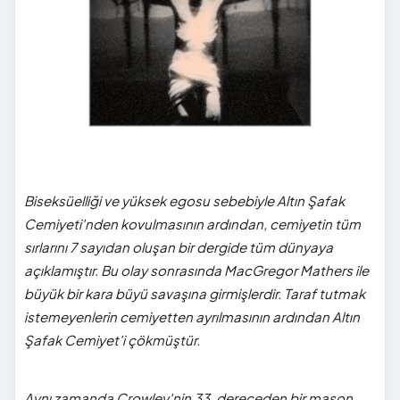
Biseksüelliği ve yüksek egosu sebebiyle Altın Şafak
Cemiyeti'nden kovulmasının ardından, cemiyetin tüm
sırlarını 7 sayıdan oluşan bir dergide tüm dünyaya
açıklamıştır. Bu olay sonrasında MacGregor Mathers ile
büyük bir kara büyü savaşına girmişlerdir. Taraf tutmak
istemeyenlerin cemiyetten ayrılmasının ardından Altın
Şafak Cemiyet'i çökmüştür.
Aynı zamanda Crowley'nin 33. dereceden bir mason