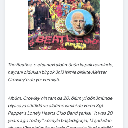
The Beatles, o efsanevi albümünün kapak resminde,
hayranı oldukları birçok ünlü isimle birlikte Aleister
Crowley'e de yer vermişti.
Albüm, Crowley'nin tam da 20. ölüm yıl dönümünde
piyasaya sürüldü ve albüme ismini de veren Sgt.
Pepper's Lonely Hearts Club Band şarkısı ''It was 20
years ago today'' sözüyle başladığı için, 13 şarkıdan
oluşan tüm albümün aslında Crowley'e ithaf edildiği