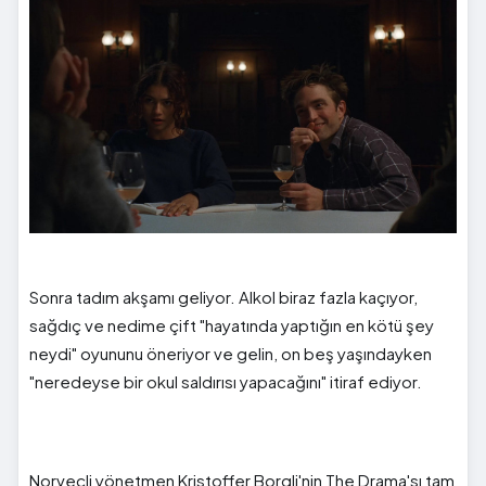
Sonra tadım akşamı geliyor. Alkol biraz fazla kaçıyor,
sağdıç ve nedime çift "hayatında yaptığın en kötü şey
neydi" oyununu öneriyor ve gelin, on beş yaşındayken
"neredeyse bir okul saldırısı yapacağını" itiraf ediyor.
Norveçli yönetmen Kristoffer Borgli'nin The Drama'sı tam