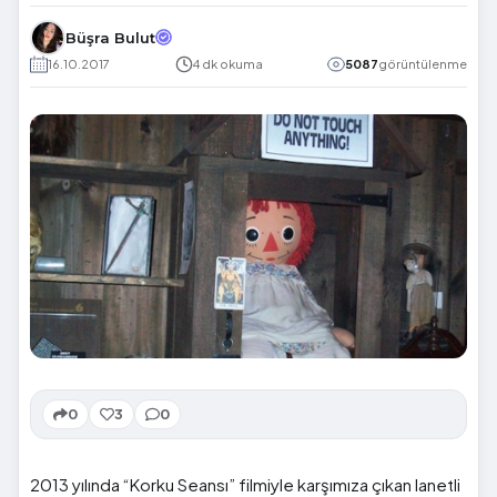
Büşra Bulut
16.10.2017
4 dk okuma
5087
görüntülenme
0
3
0
2013 yılında “Korku Seansı” filmiyle karşımıza çıkan lanetli