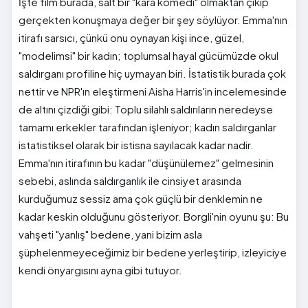
İşte film burada, salt bir "kara komedi" olmaktan çıkıp
gerçekten konuşmaya değer bir şey söylüyor. Emma'nın
itirafı sarsıcı, çünkü onu oynayan kişi ince, güzel,
"modelimsi" bir kadın; toplumsal hayal gücümüzde okul
saldırganı profiline hiç uymayan biri. İstatistik burada çok
nettir ve NPR'ın eleştirmeni Aisha Harris'in incelemesinde
de altını çizdiği gibi: Toplu silahlı saldırıların neredeyse
tamamı erkekler tarafından işleniyor; kadın saldırganlar
istatistiksel olarak bir istisna sayılacak kadar nadir.
Emma'nın itirafının bu kadar "düşünülemez" gelmesinin
sebebi, aslında saldırganlık ile cinsiyet arasında
kurduğumuz sessiz ama çok güçlü bir denklemin ne
kadar keskin olduğunu gösteriyor. Borgli'nin oyunu şu: Bu
vahşeti "yanlış" bedene, yani bizim asla
şüphelenmeyeceğimiz bir bedene yerleştirip, izleyiciye
kendi önyargısını ayna gibi tutuyor.