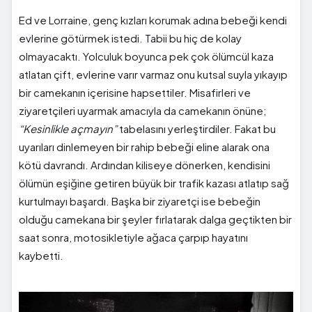
Ed ve Lorraine, genç kızları korumak adına bebeği kendi
evlerine götürmek istedi. Tabii bu hiç de kolay
olmayacaktı. Yolculuk boyunca pek çok ölümcül kaza
atlatan çift, evlerine varır varmaz onu kutsal suyla yıkayıp
bir camekanın içerisine hapsettiler. Misafirleri ve
ziyaretçileri uyarmak amacıyla da camekanın önüne;
“Kesinlikle açmayın”
tabelasını yerleştirdiler. Fakat bu
uyarıları dinlemeyen bir rahip bebeği eline alarak ona
kötü davrandı. Ardından kiliseye dönerken, kendisini
ölümün eşiğine getiren büyük bir trafik kazası atlatıp sağ
kurtulmayı başardı. Başka bir ziyaretçi ise bebeğin
olduğu camekana bir şeyler fırlatarak dalga geçtikten bir
saat sonra, motosikletiyle ağaca çarpıp hayatını
kaybetti.