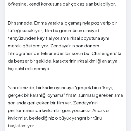
öfkesine, kendi korkusuna dair çok az alan bulabiliyor.
Bir sahnede, Emma yatakta iç çamaşırıyla poz verip bir
tüfeği kucaklıyor; film bu görüntünün cinsiyet
tersyüzünden keyif alıyor ama ırksal boyutuna aynı
merakı göstermiyor. Zendaya'nın son dönem
filmografisinde tekrar eden bir sorun bu: Challengers'ta
da benzer bir şekilde, karakterinin ırksal kimliği anlatıya
hiç dahil edilmemişti.
Yani elimizde, bir kadın oyuncuya "gerçek bir öfkeyi,
gerçek bir karanlığı oynama" fırsatı sunması gereken ama
son anda geri çeken bir film var. Zendaya'nın
performansında kıvılcımlar görüyorsunuz. Ancak o
kıvılcımlar, beklediğiniz o büyük yangını bir türlü
başlatamıyor.