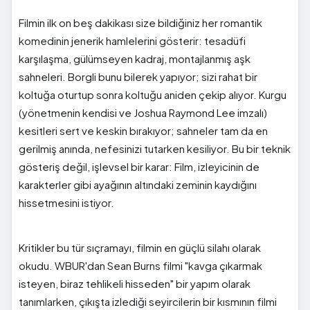
Filmin ilk on beş dakikası size bildiğiniz her romantik
komedinin jenerik hamlelerini gösterir: tesadüfi
karşılaşma, gülümseyen kadraj, montajlanmış aşk
sahneleri. Borgli bunu bilerek yapıyor; sizi rahat bir
koltuğa oturtup sonra koltuğu aniden çekip alıyor. Kurgu
(yönetmenin kendisi ve Joshua Raymond Lee imzalı)
kesitleri sert ve keskin bırakıyor; sahneler tam da en
gerilmiş anında, nefesinizi tutarken kesiliyor. Bu bir teknik
gösteriş değil, işlevsel bir karar: Film, izleyicinin de
karakterler gibi ayağının altındaki zeminin kaydığını
hissetmesini istiyor.
Kritikler bu tür sıçramayı, filmin en güçlü silahı olarak
okudu. WBUR'dan Sean Burns filmi "kavga çıkarmak
isteyen, biraz tehlikeli hisseden" bir yapım olarak
tanımlarken, çıkışta izlediği seyircilerin bir kısmının filmi