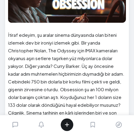
İtiraf edeyim, şu aralar sinema dünyasında olan biteni
izlemek dev bir ironiyi izlemek gibi. Bir yanda
Christopher Nolan, The Odyssey için IMAX kameraları
okyanus aşırı setlere taşırken yüz milyonlarca dolar
yakıyor. Diğer yanda? Curry Barker. Üç ay öncesine
kadar adını muhtemelen hiçbirimizin duymadığı bir adam.
Cebindeki 750 bin dolarla bir korku filmi çekti ve geldi,
gişenin zirvesine oturdu. Obsession şu an 100 milyon
dolar barajını çoktan aştı. Koyduğunuz her 1 doların size
133 dolar olarak döndüğünü hayal edebiliyor musunuz?
Çılgınlık. Sinema tarihinin en kârlı işlerinden biri ve son
yirmi yılın en ucuz "gişe fatihi" korku filmi karşımızdaki.