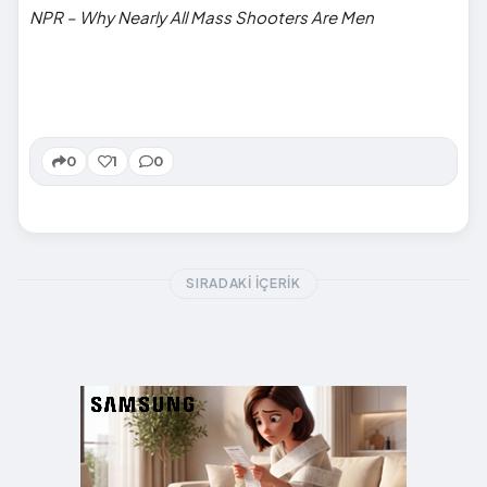
NPR – Why Nearly All Mass Shooters Are Men
0
1
0
SIRADAKI İÇERIK