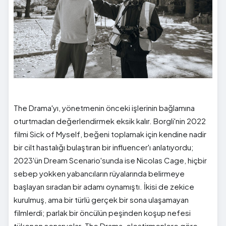
The Drama'yı, yönetmenin önceki işlerinin bağlamına
oturtmadan değerlendirmek eksik kalır. Borgli'nin 2022
filmi Sick of Myself, beğeni toplamak için kendine nadir
bir cilt hastalığı bulaştıran bir influencer'ı anlatıyordu;
2023'ün Dream Scenario'sunda ise Nicolas Cage, hiçbir
sebep yokken yabancıların rüyalarında belirmeye
başlayan sıradan bir adamı oynamıştı. İkisi de zekice
kurulmuş, ama bir türlü gerçek bir sona ulaşamayan
filmlerdi; parlak bir öncülün peşinden koşup nefesi
tükenen senaryolar. The Drama, eleştirmenlere göre