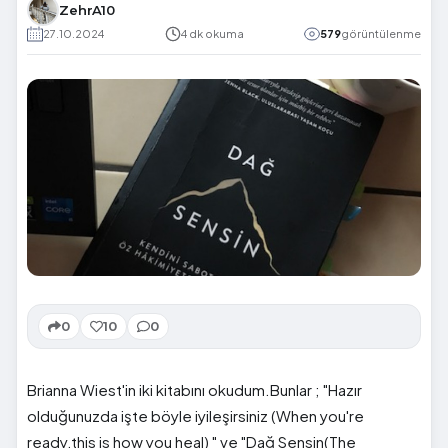
ZehrA10
27.10.2024
4 dk okuma
579
görüntülenme
0
10
0
Brianna Wiest'in iki kitabını okudum.Bunlar ; "Hazır
olduğunuzda işte böyle iyileşirsiniz (When you're
ready,this is how you heal) " ve "Dağ Sensin(The