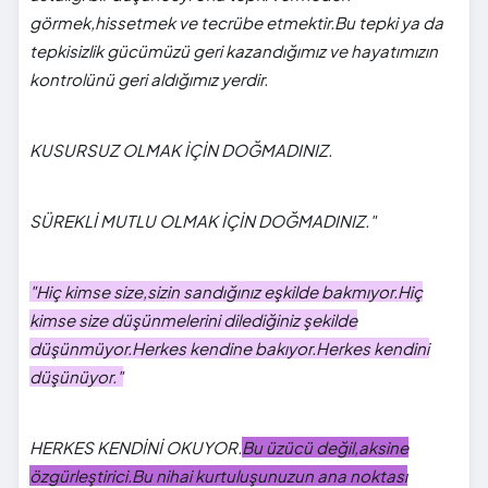
görmek,hissetmek ve tecrübe etmektir.Bu tepki ya da
tepkisizlik gücümüzü geri kazandığımız ve hayatımızın
kontrolünü geri aldığımız yerdir.
KUSURSUZ OLMAK İÇİN DOĞMADINIZ.
SÜREKLİ MUTLU OLMAK İÇİN DOĞMADINIZ."
"Hiç kimse size,sizin sandığınız eşkilde bakmıyor.Hiç
kimse size düşünmelerini dilediğiniz şekilde
düşünmüyor.Herkes kendine bakıyor.Herkes kendini
düşünüyor."
HERKES KENDİNİ OKUYOR.
Bu üzücü değil,aksine
özgürleştirici.Bu nihai kurtuluşunuzun ana noktası