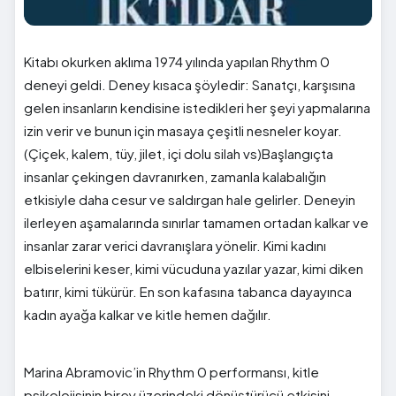
Kitabı okurken aklıma 1974 yılında yapılan Rhythm 0
deneyi geldi. Deney kısaca şöyledir: Sanatçı, karşısına
gelen insanların kendisine istedikleri her şeyi yapmalarına
izin verir ve bunun için masaya çeşitli nesneler koyar.
(Çiçek, kalem, tüy, jilet, içi dolu silah vs)Başlangıçta
insanlar çekingen davranırken, zamanla kalabalığın
etkisiyle daha cesur ve saldırgan hale gelirler. Deneyin
ilerleyen aşamalarında sınırlar tamamen ortadan kalkar ve
insanlar zarar verici davranışlara yönelir. Kimi kadını
elbiselerini keser, kimi vücuduna yazılar yazar, kimi diken
batırır, kimi tükürür. En son kafasına tabanca dayayınca
kadın ayağa kalkar ve kitle hemen dağılır.
Marina Abramovic’in Rhythm 0 performansı, kitle
psikolojisinin birey üzerindeki dönüştürücü etkisini