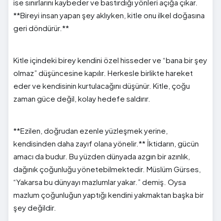
ise sınırlarını kaybeder ve bastırdığı yönleri açığa çıkar.
**Bireyi insan yapan şey aklıyken, kitle onu ilkel doğasına
geri döndürür.**
Kitle içindeki birey kendini özel hisseder ve “bana bir şey
olmaz” düşüncesine kapılır. Herkesle birlikte hareket
eder ve kendisinin kurtulacağını düşünür. Kitle, çoğu
zaman güce değil, kolay hedefe saldırır.
**Ezilen, doğrudan ezenle yüzleşmek yerine,
kendisinden daha zayıf olana yönelir.** İktidarın, gücün
amacı da budur. Bu yüzden dünyada azgın bir azınlık,
dağınık çoğunluğu yönetebilmektedir. Müslüm Gürses,
“Yakarsa bu dünyayı mazlumlar yakar.” demiş. Oysa
mazlum çoğunluğun yaptığı kendini yakmaktan başka bir
şey değildir.