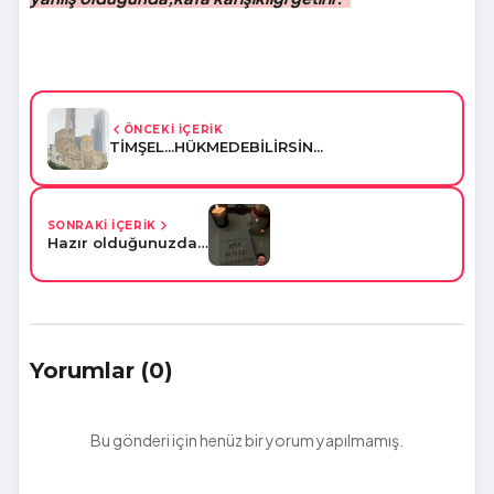
ÖNCEKİ İÇERİK
TİMŞEL...HÜKMEDEBİLİRSİN...
SONRAKİ İÇERİK
Hazır olduğunuzda…
Yorumlar (0)
Bu gönderi için henüz bir yorum yapılmamış.