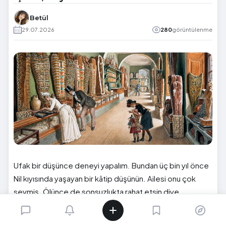
Betül
29.07.2026
280
görüntülenme
Ufak bir düşünce deneyi yapalım. Bundan üç bin yıl önce
Nil kıyısında yaşayan bir kâtip düşünün. Ailesi onu çok
sevmiş. Ölünce de sonsuzlukta rahat etsin diye
servetlerinin yarısını mumyalanmasına harcamışlar. Beden
özenle sarılmış. Dualarla mühürlenmiş. Karanlık ve serin bir