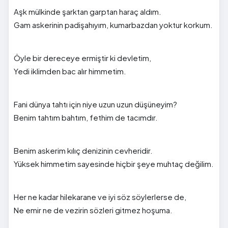
Aşk mülkinde şarktan garptan haraç aldım.
Gam askerinin padişahıyım, kumarbazdan yoktur korkum.
Öyle bir dereceye ermiştir ki devletim,
Yedi iklimden bac alır himmetim.
Fani dünya tahtı için niye uzun uzun düşüneyim?
Benim tahtım bahtım, fethim de tacımdır.
Benim askerim kılıç denizinin cevheridir.
Yüksek himmetim sayesinde hiçbir şeye muhtaç değilim.
Her ne kadar hilekarane ve iyi söz söylerlerse de,
Ne emir ne de vezirin sözleri gitmez hoşuma.