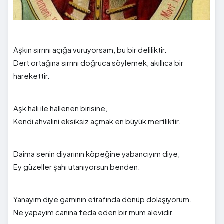
Aşkın sırrını açığa vuruyorsam, bu bir deliliktir.
Dert ortağına sırrını doğruca söylemek, akıllıca bir
harekettir.
Aşk hali ile hallenen birisine,
Kendi ahvalini eksiksiz açmak en büyük mertliktir.
Daima senin diyarının köpeğine yabancıyım diye,
Ey güzeller şahı utanıyorsun benden.
Yanayım diye gamının etrafında dönüp dolaşıyorum.
Ne yapayım canına feda eden bir mum alevidir.