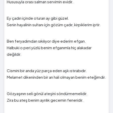
Hususuyla orası salman servimin evidir.
Ey çadırı içinde oturan ay gibi güzel.
Senin hayalinin sultanı için gözüm çadır, kirpiklerim iptir.
Ben feryadımdan sıkılıyor diye ederim efgan.
Halbuki o peri yüzlü benim efganımla hiç alakadar
değildir.
Cismini bir anda yüz parça eden aşk ıstırabıdır.
Melamet dikeninden bir an hali olmayan benim eteğimdir.
Gözyaşının seli gönül ateşini söndürmemelidir.
Zira bu ateş benim ayrılık gecemin feneridir.