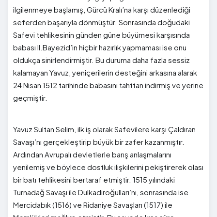
ilgilenmeye başlamış, Gürcü Kralı’na karşı düzenlediği
seferden başarıyla dönmüştür. Sonrasında doğudaki
Safevi tehlikesinin günden güne büyümesi karşısında
babası II.Bayezid’in hiçbir hazırlık yapmaması ise onu
oldukça sinirlendirmiştir. Bu duruma daha fazla sessiz
kalamayan Yavuz, yeniçerilerin desteğini arkasına alarak
24 Nisan 1512 tarihinde babasını tahttan indirmiş ve yerine
geçmiştir.
Yavuz Sultan Selim, ilk iş olarak Safevilere karşı Çaldıran
Savaşı’nı gerçekleştirip büyük bir zafer kazanmıştır.
Ardından Avrupalı devletlerle barış anlaşmalarını
yenilemiş ve böylece dostluk ilişkilerini pekiştirerek olası
bir batı tehlikesini bertaraf etmiştir. 1515 yılındaki
Turnadağ Savaşı ile Dulkadiroğulları’nı, sonrasında ise
Mercidabık (1516) ve Ridaniye Savaşları (1517) ile