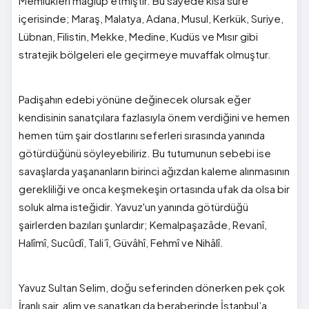
Memlükleri mağlup etmiştir. Bu sayede kısa süre
içerisinde; Maraş, Malatya, Adana, Musul, Kerkük, Suriye,
Lübnan, Filistin, Mekke, Medine, Kudüs ve Mısır gibi
stratejik bölgeleri ele geçirmeye muvaffak olmuştur.
Padişahın edebi yönüne değinecek olursak eğer
kendisinin sanatçılara fazlasıyla önem verdiğini ve hemen
hemen tüm şair dostlarını seferleri sırasında yanında
götürdüğünü söyleyebiliriz. Bu tutumunun sebebi ise
savaşlarda yaşananların birinci ağızdan kaleme alınmasının
gerekliliği ve onca keşmekeşin ortasında ufak da olsa bir
soluk alma isteğidir. Yavuz'un yanında götürdüğü
şairlerden bazıları şunlardır; Kemalpaşazâde, Revanî,
Halîmî, Sucûdî, Tali’î, Güvâhî, Fehmî ve Nihâlî.
Yavuz Sultan Selim, doğu seferinden dönerken pek çok
İranlı şair, alim ve sanatkarı da beraberinde İstanbul’a