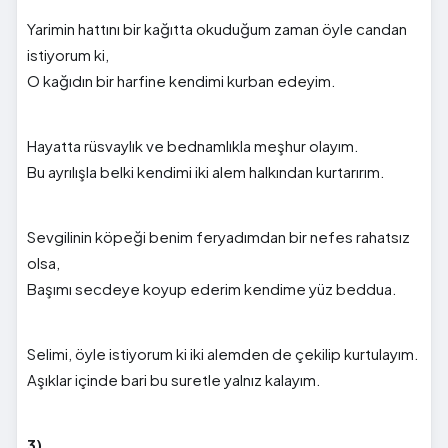
Yarimin hattını bir kağıtta okuduğum zaman öyle candan
istiyorum ki,
O kağıdın bir harfine kendimi kurban edeyim.
Hayatta rüsvaylık ve bednamlıkla meşhur olayım.
Bu ayrılışla belki kendimi iki alem halkından kurtarırım.
Sevgilinin köpeği benim feryadımdan bir nefes rahatsız
olsa,
Başımı secdeye koyup ederim kendime yüz beddua.
Selimi, öyle istiyorum ki iki alemden de çekilip kurtulayım.
Aşıklar içinde bari bu suretle yalnız kalayım.
3)