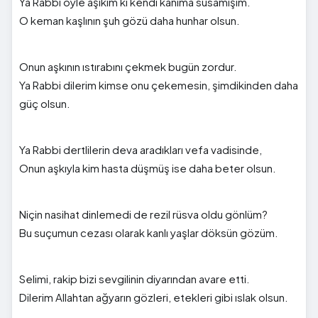
Ya Rabbi öyle aşıkım ki kendi kanıma susamışım.
O keman kaşlının şuh gözü daha hunhar olsun.
Onun aşkının ıstırabını çekmek bugün zordur.
Ya Rabbi dilerim kimse onu çekemesin, şimdikinden daha
güç olsun.
Ya Rabbi dertlilerin deva aradıkları vefa vadisinde,
Onun aşkıyla kim hasta düşmüş ise daha beter olsun.
Niçin nasihat dinlemedi de rezil rüsva oldu gönlüm?
Bu suçumun cezası olarak kanlı yaşlar döksün gözüm.
Selimi, rakip bizi sevgilinin diyarından avare etti.
Dilerim Allahtan ağyarın gözleri, etekleri gibi ıslak olsun.