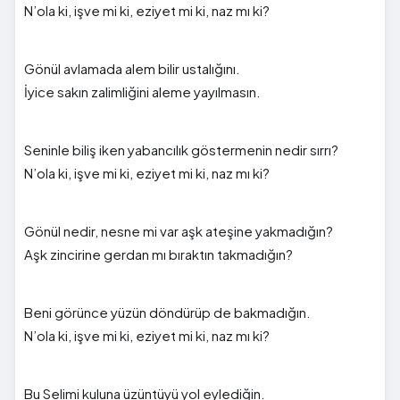
N’ola ki, işve mi ki, eziyet mi ki, naz mı ki?
Gönül avlamada alem bilir ustalığını.
İyice sakın zalimliğini aleme yayılmasın.
Seninle biliş iken yabancılık göstermenin nedir sırrı?
N’ola ki, işve mi ki, eziyet mi ki, naz mı ki?
Gönül nedir, nesne mi var aşk ateşine yakmadığın?
Aşk zincirine gerdan mı bıraktın takmadığın?
Beni görünce yüzün döndürüp de bakmadığın.
N’ola ki, işve mi ki, eziyet mi ki, naz mı ki?
Bu Selimi kuluna üzüntüyü yol eylediğin.