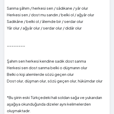
Sanma şâhım / herkesi sen / sâdıkane / yâr olur
Herkesi sen / dost mu sandın / belki ol / ağyâr olur
Sadıkâne / belki ol / âlemde bir / serdar olur
Yâr olur / ağyâr olur / serdar olur / didâr olur
________
Şahım sen herkesi kendine sadık dost sanma
Herkesi sen dost sanma belki o düşmanın olur
Belki o kişi alemlerde sözü geçen olur
Dost olur, düşman olur, sözü geçen olur, hükümdar olur
*Bu şiirin eski Türkçedeki hali soldan sağa ve yukarıdan
aşağıya okunduğunda dizeler aynı kelimelerden
oluşmaktadır.