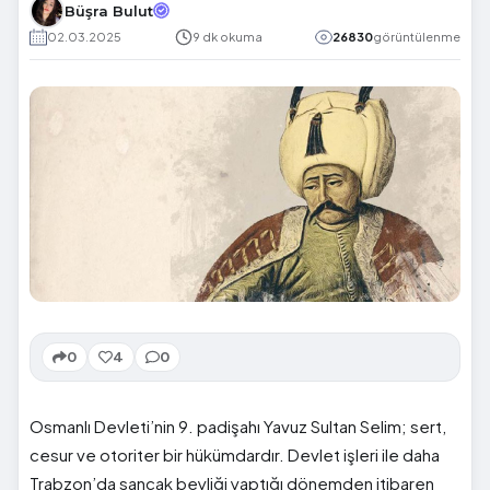
Büşra Bulut
02.03.2025
9 dk okuma
26830
görüntülenme
0
4
0
Osmanlı Devleti’nin 9. padişahı Yavuz Sultan Selim; sert,
cesur ve otoriter bir hükümdardır. Devlet işleri ile daha
Trabzon’da sancak beyliği yaptığı dönemden itibaren