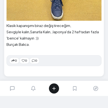
Klasik kapanışımı biraz değiştireceğim,
Sevgiyle kalın,Sanatla Kalın, Japonya'da 2 haftadan fazla
'bence' kalmayın :))
Burçak Balıca.
0
0
0
SIRADAKI İÇERIK