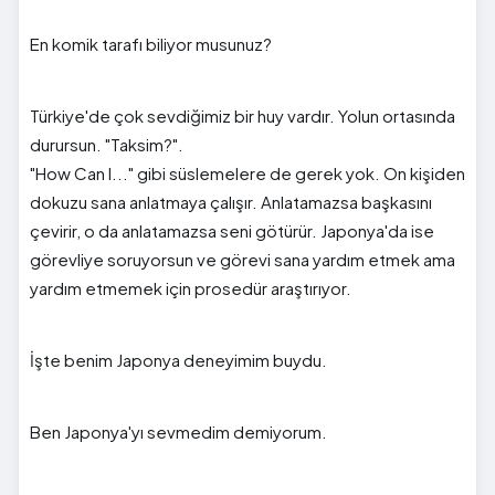
En komik tarafı biliyor musunuz?
Türkiye'de çok sevdiğimiz bir huy vardır. Yolun ortasında
durursun. "Taksim?".
"How Can I..." gibi süslemelere de gerek yok. On kişiden
dokuzu sana anlatmaya çalışır. Anlatamazsa başkasını
çevirir, o da anlatamazsa seni götürür. Japonya'da ise
görevliye soruyorsun ve görevi sana yardım etmek ama
yardım etmemek için prosedür araştırıyor.
İşte benim Japonya deneyimim buydu.
Ben Japonya'yı sevmedim demiyorum.