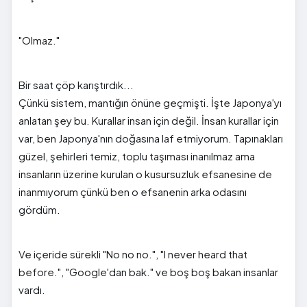
"Olmaz."
Bir saat çöp karıştırdık...
Çünkü sistem, mantığın önüne geçmişti. İşte Japonya'yı
anlatan şey bu. Kurallar insan için değil. İnsan kurallar için
var, ben Japonya'nın doğasına laf etmiyorum. Tapınakları
güzel, şehirleri temiz, toplu taşıması inanılmaz ama
insanların üzerine kurulan o kusursuzluk efsanesine de
inanmıyorum çünkü ben o efsanenin arka odasını
gördüm.
Ve içeride sürekli "No no no.", "I never heard that
before.", "Google'dan bak." ve boş boş bakan insanlar
vardı.