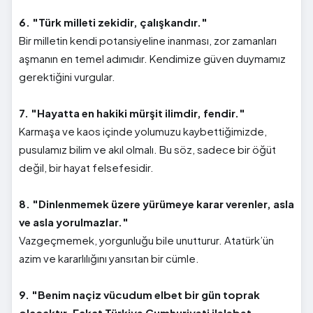
6. "Türk milleti zekidir, çalışkandır."
Bir milletin kendi potansiyeline inanması, zor zamanları
aşmanın en temel adımıdır. Kendimize güven duymamız
gerektiğini vurgular.
7. "Hayatta en hakiki mürşit ilimdir, fendir."
Karmaşa ve kaos içinde yolumuzu kaybettiğimizde,
pusulamız bilim ve akıl olmalı. Bu söz, sadece bir öğüt
değil, bir hayat felsefesidir.
8. "Dinlenmemek üzere yürümeye karar verenler, asla
ve asla yorulmazlar."
Vazgeçmemek, yorgunluğu bile unutturur. Atatürk’ün
azim ve kararlılığını yansıtan bir cümle.
9. "Benim naçiz vücudum elbet bir gün toprak
olacaktır. Fakat Türkiye Cumhuriyeti ilelebet