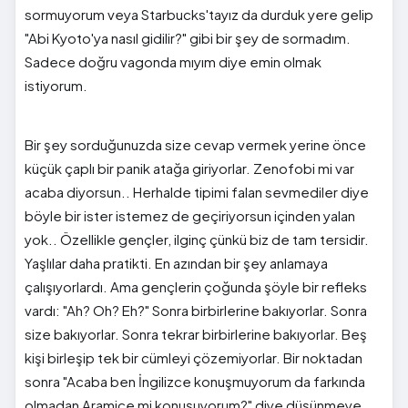
sormuyorum veya Starbucks'tayız da durduk yere gelip
"Abi Kyoto'ya nasıl gidilir?" gibi bir şey de sormadım.
Sadece doğru vagonda mıyım diye emin olmak
istiyorum.
Bir şey sorduğunuzda size cevap vermek yerine önce
küçük çaplı bir panik atağa giriyorlar. Zenofobi mi var
acaba diyorsun.. Herhalde tipimi falan sevmediler diye
böyle bir ister istemez de geçiriyorsun içinden yalan
yok.. Özellikle gençler, ilginç çünkü biz de tam tersidir.
Yaşlılar daha pratikti. En azından bir şey anlamaya
çalışıyorlardı. Ama gençlerin çoğunda şöyle bir refleks
vardı: "Ah? Oh? Eh?" Sonra birbirlerine bakıyorlar. Sonra
size bakıyorlar. Sonra tekrar birbirlerine bakıyorlar. Beş
kişi birleşip tek bir cümleyi çözemiyorlar. Bir noktadan
sonra "Acaba ben İngilizce konuşmuyorum da farkında
olmadan Aramice mi konuşuyorum?" diye düşünmeye