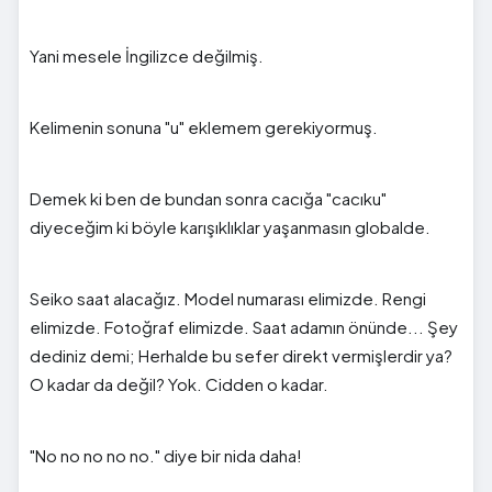
Yani mesele İngilizce değilmiş.
Kelimenin sonuna "u" eklemem gerekiyormuş.
Demek ki ben de bundan sonra cacığa "cacıku"
diyeceğim ki böyle karışıklıklar yaşanmasın globalde.
Seiko saat alacağız. Model numarası elimizde. Rengi
elimizde. Fotoğraf elimizde. Saat adamın önünde... Şey
dediniz demi; Herhalde bu sefer direkt vermişlerdir ya?
O kadar da değil? Yok. Cidden o kadar.
"No no no no no." diye bir nida daha!