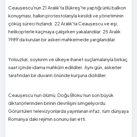
Ceaușescu'nun 21 Aralık'ta Bükreş'te yaptığı ünlü balkon
konuşması, halkın protestolarıyla kesildi ve yönetiminin
çöküş süreci hızlandı. 22 Aralık'ta Ceaușescu ve eşi,
helikopterle kaçmaya çalışırken yakalandılar. 25 Aralık
1989'da kurulan bir askeri mahkemede yargılandılar.
Yolsuzluk, soykırım ve ülkeye ihanet suçlamalarıyla birkaç
saat içinde idama mahkûm edildiler. Aynı gün, askerler
tarafından bir duvarın önünde kurşuna dizildiler.
Ceaușescu’nun ölümü, Doğu Bloku’nun son büyük
diktatörlerinden birinin devrilişini simgeliyordu.
Görüntüleri televizyonlarda yayınlanan infaz, tüm dünyaya
Romanya’daki rejimin sonunu ilan etti.