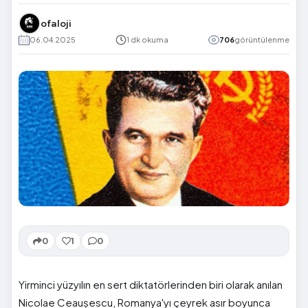
ofaloji
06.04.2025
1 dk okuma
706
görüntülenme
0
1
0
Yirminci yüzyılın en sert diktatörlerinden biri olarak anılan
Nicolae Ceaușescu, Romanya'yı çeyrek asır boyunca