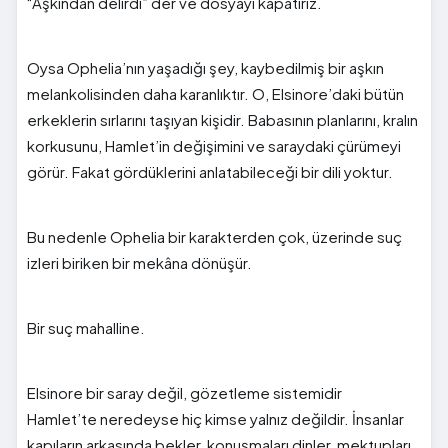
“Aşkından delirdi” der ve dosyayı kapatırız.
Oysa Ophelia’nın yaşadığı şey, kaybedilmiş bir aşkın
melankolisinden daha karanlıktır. O, Elsinore’daki bütün
erkeklerin sırlarını taşıyan kişidir. Babasının planlarını, kralın
korkusunu, Hamlet’in değişimini ve saraydaki çürümeyi
görür. Fakat gördüklerini anlatabileceği bir dili yoktur.
Bu nedenle Ophelia bir karakterden çok, üzerinde suç
izleri biriken bir mekâna dönüşür.
Bir suç mahalline.
Elsinore bir saray değil, gözetleme sistemidir
Hamlet’te neredeyse hiç kimse yalnız değildir. İnsanlar
kapıların arkasında bekler, konuşmaları dinler, mektupları