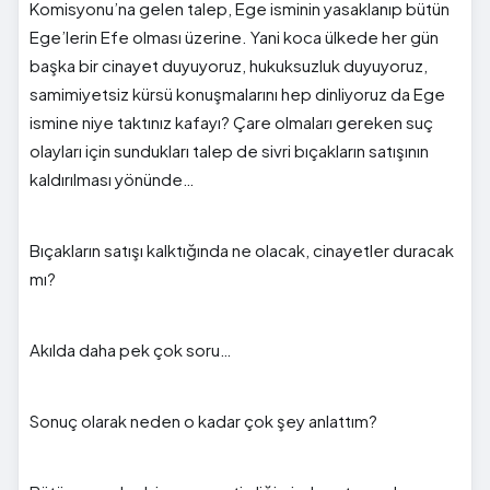
Komisyonu’na gelen talep, Ege isminin yasaklanıp bütün
Ege’lerin Efe olması üzerine. Yani koca ülkede her gün
başka bir cinayet duyuyoruz, hukuksuzluk duyuyoruz,
samimiyetsiz kürsü konuşmalarını hep dinliyoruz da Ege
ismine niye taktınız kafayı? Çare olmaları gereken suç
olayları için sundukları talep de sivri bıçakların satışının
kaldırılması yönünde…
Bıçakların satışı kalktığında ne olacak, cinayetler duracak
mı?
Akılda daha pek çok soru…
Sonuç olarak neden o kadar çok şey anlattım?