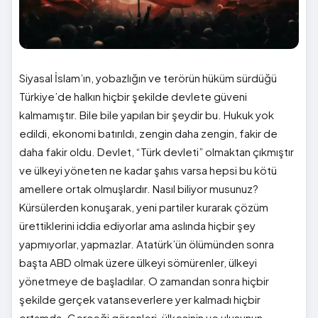
Siyasal İslam’ın, yobazlığın ve terörün hüküm sürdüğü
Türkiye’de halkın hiçbir şekilde devlete güveni
kalmamıştır. Bile bile yapılan bir şeydir bu. Hukuk yok
edildi, ekonomi batırıldı, zengin daha zengin, fakir de
daha fakir oldu. Devlet, “Türk devleti” olmaktan çıkmıştır
ve ülkeyi yöneten ne kadar şahıs varsa hepsi bu kötü
amellere ortak olmuşlardır. Nasıl biliyor musunuz?
Kürsülerden konuşarak, yeni partiler kurarak çözüm
ürettiklerini iddia ediyorlar ama aslında hiçbir şey
yapmıyorlar, yapmazlar. Atatürk’ün ölümünden sonra
başta ABD olmak üzere ülkeyi sömürenler, ülkeyi
yönetmeye de başladılar. O zamandan sonra hiçbir
şekilde gerçek vatanseverlere yer kalmadı hiçbir
ortamda. Gerçeği görenleri, ülkesinin ve ulusunun