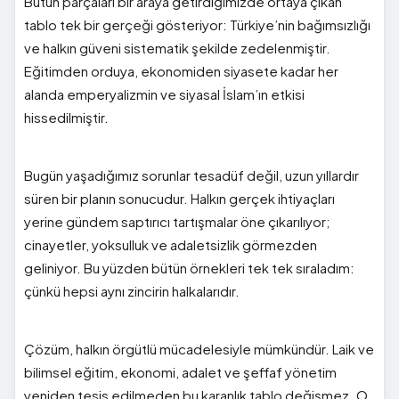
Bütün parçaları bir araya getirdiğimizde ortaya çıkan
tablo tek bir gerçeği gösteriyor: Türkiye’nin bağımsızlığı
ve halkın güveni sistematik şekilde zedelenmiştir.
Eğitimden orduya, ekonomiden siyasete kadar her
alanda emperyalizmin ve siyasal İslam’ın etkisi
hissedilmiştir.
Bugün yaşadığımız sorunlar tesadüf değil, uzun yıllardır
süren bir planın sonucudur. Halkın gerçek ihtiyaçları
yerine gündem saptırıcı tartışmalar öne çıkarılıyor;
cinayetler, yoksulluk ve adaletsizlik görmezden
geliniyor. Bu yüzden bütün örnekleri tek tek sıraladım:
çünkü hepsi aynı zincirin halkalarıdır.
Çözüm, halkın örgütlü mücadelesiyle mümkündür. Laik ve
bilimsel eğitim, ekonomi, adalet ve şeffaf yönetim
yeniden tesis edilmeden bu karanlık tablo değişmez. O