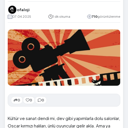
ofaloji
07.04.2025
1 dk okuma
710
görüntülenme
0
0
0
Kültür ve sanat dendi mi, dev gibi yapımlarla dolu salonlar,
Oscar kırmızı halıları, ünlü oyuncular gelir akla. Ama ya