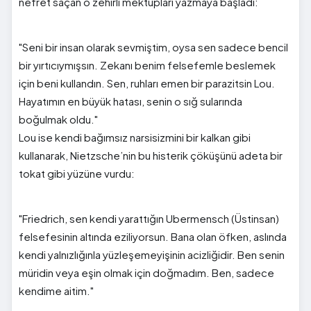
nefret saçan o zehirli mektupları yazmaya başladı:
"Seni bir insan olarak sevmiştim, oysa sen sadece bencil
bir yırtıcıymışsın. Zekanı benim felsefemle beslemek
için beni kullandın. Sen, ruhları emen bir parazitsin Lou.
Hayatımın en büyük hatası, senin o sığ sularında
boğulmak oldu."
Lou ise kendi bağımsız narsisizmini bir kalkan gibi
kullanarak, Nietzsche’nin bu histerik çöküşünü adeta bir
tokat gibi yüzüne vurdu:
"Friedrich, sen kendi yarattığın Ubermensch (Üstinsan)
felsefesinin altında eziliyorsun. Bana olan öfken, aslında
kendi yalnızlığınla yüzleşemeyişinin acizliğidir. Ben senin
müridin veya eşin olmak için doğmadım. Ben, sadece
kendime aitim."