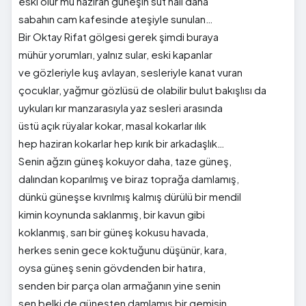
eski olur mu haziran güneşin süt hali daha
sabahın cam kafesinde ateşiyle sunulan…
Bir Oktay Rifat gölgesi gerek şimdi buraya
mühür yorumları, yalnız sular, eski kapanlar
ve gözleriyle kuş avlayan, sesleriyle kanat vuran
çocuklar, yağmur gözlüsü de olabilir bulut bakışlısı da
uykuları kır manzarasıyla yaz sesleri arasında
üstü açık rüyalar kokar, masal kokarlar ılık
hep haziran kokarlar hep kırık bir arkadaşlık…
Senin ağzın güneş kokuyor daha, taze güneş,
dalından koparılmış ve biraz toprağa damlamış,
dünkü güneşse kıvrılmış kalmış dürülü bir mendil
kimin koynunda saklanmış, bir kavun gibi
koklanmış, sarı bir güneş kokusu havada,
herkes senin gece koktuğunu düşünür, kara,
oysa güneş senin gövdenden bir hatıra,
senden bir parça olan armağanın yine senin
sen belki de güneşten damlamış bir gemisin