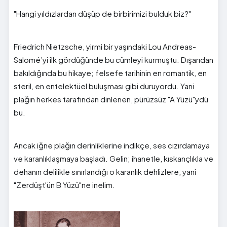
"Hangi yıldızlardan düşüp de birbirimizi bulduk biz?"
Friedrich Nietzsche, yirmi bir yaşındaki Lou Andreas-
Salomé’yi ilk gördüğünde bu cümleyi kurmuştu. Dışarıdan
bakıldığında bu hikaye; felsefe tarihinin en romantik, en
steril, en entelektüel buluşması gibi duruyordu. Yani
plağın herkes tarafından dinlenen, pürüzsüz "A Yüzü"ydü
bu.
Ancak iğne plağın derinliklerine indikçe, ses cızırdamaya
ve karanlıklaşmaya başladı. Gelin; ihanetle, kıskançlıkla ve
dehanın delilikle sınırlandığı o karanlık dehlizlere, yani
"Zerdüşt'ün B Yüzü"ne inelim.