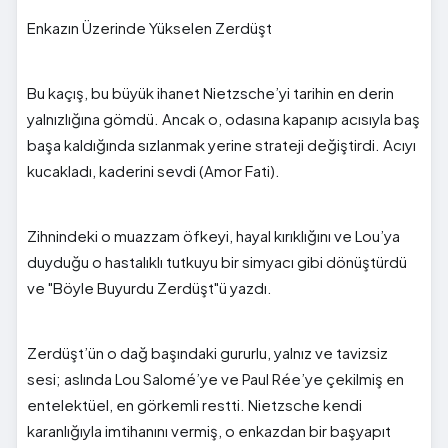
Enkazın Üzerinde Yükselen Zerdüşt
Bu kaçış, bu büyük ihanet Nietzsche’yi tarihin en derin
yalnızlığına gömdü. Ancak o, odasına kapanıp acısıyla baş
başa kaldığında sızlanmak yerine strateji değiştirdi. Acıyı
kucakladı, kaderini sevdi (Amor Fati).
Zihnindeki o muazzam öfkeyi, hayal kırıklığını ve Lou’ya
duyduğu o hastalıklı tutkuyu bir simyacı gibi dönüştürdü
ve "Böyle Buyurdu Zerdüşt"ü yazdı.
Zerdüşt’ün o dağ başındaki gururlu, yalnız ve tavizsiz
sesi; aslında Lou Salomé’ye ve Paul Rée’ye çekilmiş en
entelektüel, en görkemli restti. Nietzsche kendi
karanlığıyla imtihanını vermiş, o enkazdan bir başyapıt