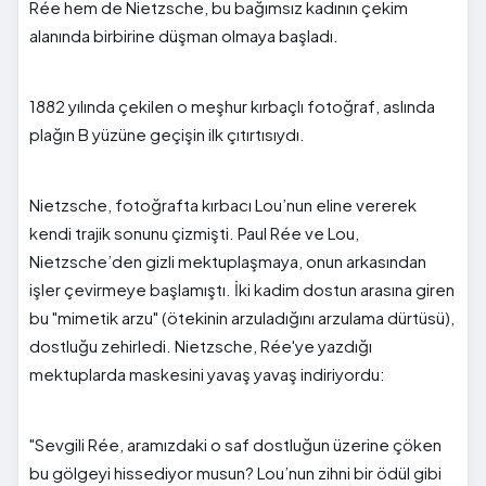
Rée hem de Nietzsche, bu bağımsız kadının çekim
alanında birbirine düşman olmaya başladı.
1882 yılında çekilen o meşhur kırbaçlı fotoğraf, aslında
plağın B yüzüne geçişin ilk çıtırtısıydı.
Nietzsche, fotoğrafta kırbacı Lou’nun eline vererek
kendi trajik sonunu çizmişti. Paul Rée ve Lou,
Nietzsche’den gizli mektuplaşmaya, onun arkasından
işler çevirmeye başlamıştı. İki kadim dostun arasına giren
bu "mimetik arzu" (ötekinin arzuladığını arzulama dürtüsü),
dostluğu zehirledi. Nietzsche, Rée'ye yazdığı
mektuplarda maskesini yavaş yavaş indiriyordu:
"Sevgili Rée, aramızdaki o saf dostluğun üzerine çöken
bu gölgeyi hissediyor musun? Lou’nun zihni bir ödül gibi