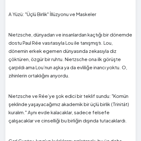
A Yüzü: "Üçlü Birlik" İllüzyonu ve Maskeler
Nietzsche, dünyadan ve insanlardan kaçtığı bir dönemde
dostu Paul Rée vasıtasıyla Lou ile tanışmıştı. Lou,
dönemin erkek egemen dünyasında zekasıyla diz
çöktüren, özgür bir ruhtu. Nietzsche ona ilk görüşte
çarpıldı ama Lou’nun aşka ya da evliliğe inancı yoktu. O,
zihinlerin ortaklığını arıyordu.
Nietzsche ve Rée’ye şok edici bir teklif sundu: "Komün
şeklinde yaşayacağımız akademik bir üçlü birlik (Trinität)
kuralım." Aynı evde kalacaklar, sadece felsefe
çalışacaklar ve cinselliği bu birliğin dışında tutacaklardı.
Carl Gustav Jung'un kulaklarını çınlatırsak; bu üç deha,