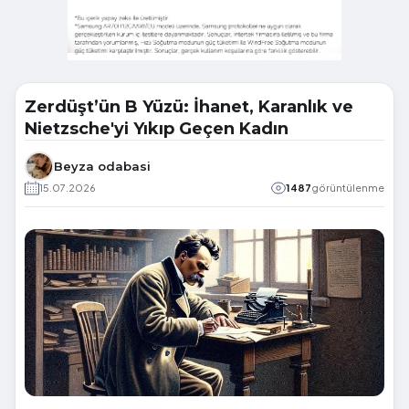
Zerdüşt’ün B Yüzü: İhanet, Karanlık ve
Nietzsche'yi Yıkıp Geçen Kadın
Beyza odabasi
15.07.2026
1487
görüntülenme