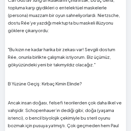
topluma karşı giydikleri o entelektüel maskelerle
(persona) muazzam bir oyun sahneliyorlardı. Nietzsche,
dostu Rée’ye yazdığı mektupta bu maskeli illüzyonu
göklere çıkarıyordu:
"Bu kızın ne kadar harika bir zekası var! Sevgili dostum
Rée, onunla birlikte çalışmak istiyorum. Biz üçümüz,
gökyüzündeki yeni bir takımyıldız olacağız."
B Yüzüne Geçiş: Kırbaç Kimin Elinde?
Ancak insan doğası, felsefi teorilerden çok daha ilkel ve
vahşidir. Schopenhauer’ın dediği gibi; doğa (yaşama
istenci), o bencil biyolojik çekimiyle bu steril oyunu
bozmak için pusuya yatmıştı. Çok geçmeden hem Paul