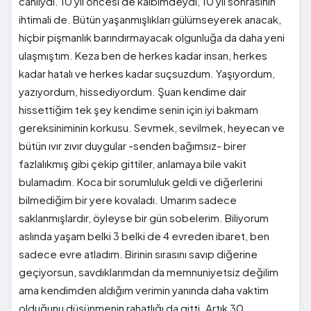
canlıydı. 10 yıl öncesi de kalbimdeydi, 10 yıl sonrasının
ihtimali de. Bütün yaşanmışlıkları gülümseyerek anacak,
hiçbir pişmanlık barındırmayacak olgunluğa da daha yeni
ulaşmıştım. Keza ben de herkes kadar insan, herkes
kadar hatalı ve herkes kadar suçsuzdum. Yaşıyordum,
yazıyordum, hissediyordum. Şuan kendime dair
hissettiğim tek şey kendime senin için iyi bakmam
gereksiniminin korkusu. Sevmek, sevilmek, heyecan ve
bütün ıvır zıvır duygular -senden bağımsız- birer
fazlalıkmış gibi çekip gittiler, anlamaya bile vakit
bulamadım. Koca bir sorumluluk geldi ve diğerlerini
bilmediğim bir yere kovaladı. Umarım sadece
saklanmışlardır, öyleyse bir gün sobelerim. Biliyorum
aslında yaşam belki 3 belki de 4 evreden ibaret, ben
sadece evre atladım. Birinin sırasını savıp diğerine
geçiyorsun, savdıklarımdan da memnuniyetsiz değilim
ama kendimden aldığım verimin yanında daha vaktim
olduğunu düşünmenin rahatlığı da gitti. Artık 30