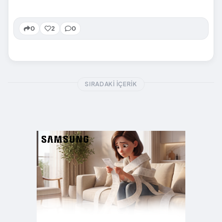
0
2
0
SIRADAKI İÇERIK