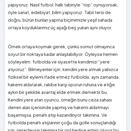
yapıyoruz. Nasıl futbol, halk tabiriyle “top” oynuyorsak,
öyle sanat, edebiyat, bilim yapıyoruz. Tabii tersi de
doğru, bütün bunları yapma biçimimizle yeşil sahada
ortaya koyduklarımız üç aşağı beş yukarı aynı oluyor.
Örnek ortaya koymak gerek, çünkü somut olmayınca
soyut bir noktaya kadar anlaşılabiliyor. Öyleyse hemen
söyleyelim: futbolda ve siyasette kendimizi “yere
atıyoruz”. Bilmeyenler için; kendini yere atmak yalnızca
fiziksel bir eylemi ifade etmez futbolda; aynı zamanda
hakemi aldatarak, rakibe karşı sporun ruhuna ve etiğe
aykırı bir şekilde avantaj elde etmek demektir bu.
Kendini yere atan oyuncu, örneğin bunu ceza sahası
denen alan içerisinde yapmış ve hakemi aldatmayı
başarmışsa, penaltı atışı kazandırıyor takımına. Ve
futbolda penaltı atışlarının çoğu da golle sonuçlandığı
için, neredeyse takımına bir gol hediye etmiş oluyor bu