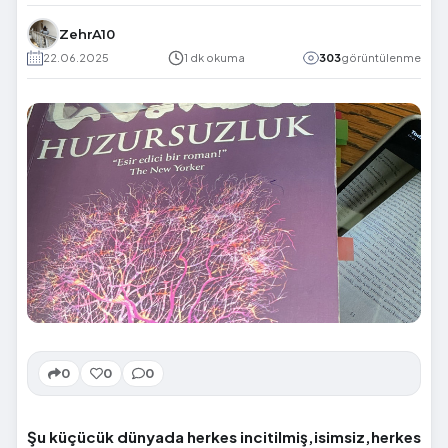
ZehrA10
22.06.2025
1 dk okuma
303
görüntülenme
0
0
0
Şu küçücük dünyada herkes incitilmiş,isimsiz,herkes