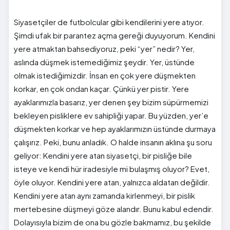
Siyasetçiler de futbolcular gibi kendilerini yere atıyor.
Şimdi ufak bir parantez açma gereği duyuyorum. Kendini
yere atmaktan bahsediyoruz, peki “yer” nedir? Yer,
aslında düşmek istemediğimiz şeydir. Yer, üstünde
olmak istediğimizdir. İnsan en çok yere düşmekten
korkar, en çok ondan kaçar. Çünkü yer pistir. Yere
ayaklarımızla basarız, yer denen şey bizim süpürmemizi
bekleyen pisliklere ev sahipliği yapar. Bu yüzden, yer’e
düşmekten korkar ve hep ayaklarımızın üstünde durmaya
çalışırız. Peki, bunu anladık. O halde insanın aklına şu soru
geliyor: Kendini yere atan siyasetçi, bir pisliğe bile
isteye ve kendi hür iradesiyle mi bulaşmış oluyor? Evet,
öyle oluyor. Kendini yere atan, yalnızca aldatan değildir.
Kendini yere atan aynı zamanda kirlenmeyi, bir pislik
mertebesine düşmeyi göze alandır. Bunu kabul edendir.
Dolayısıyla bizim de ona bu gözle bakmamız, bu şekilde