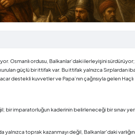
yor. Osmanlı ordusu, Balkanlar’daki ilerleyişini sürdürüyor;
urulan güçlü bir ittifak var. Bu ittifak yalnızca Sırplardan ib
 Macar destekli kuvvetler ve Papa’nın çağrısıyla gelen Haçlı
il; bir imparatorluğun kaderinin belirleneceği bir sınav yerid
yalnızca toprak kazanmayı değil, Balkanlar'daki varlığın