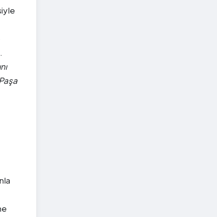
siyle
p
.
nı
 Paşa
nla
ne