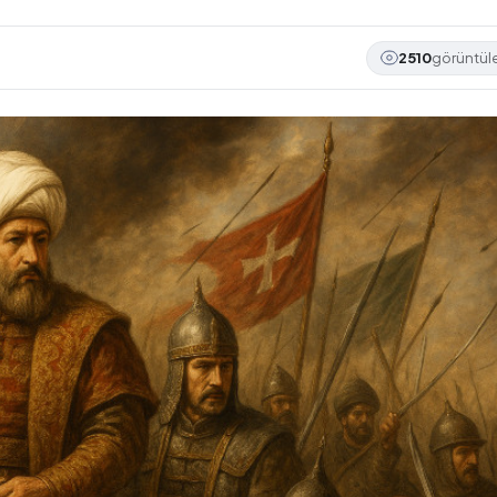
2510
görüntü