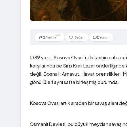
Yeni
0
1
0
Alıntıla
Beğen
Yorum
1389 yazı… Kosova Ovası'nda tarihin nabzı atı
karşılarında ise Sırp Kralı Lazar önderliğinde k
değil, Bosnalı, Arnavut, Hırvat prenslikleri,
gönüllüleri aynı safta birleşmiş durumda.
Kosova Ovası artık sıradan bir savaş alanı değ
Osmanlı Devleti, bu büyük meydan savaşında 