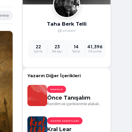
lenme
Taha Berk Telli
@tahatelli
22
23
14
41,396
İçerik
Takipçi
Takip
Okunma
Yazarın Diğer İçerikleri
MAKALE
Önce Tanışalım
Kendim ve içeriklerimle alakalı
bilgilendirme.
SAHNE SANATLARI
Kral Lear