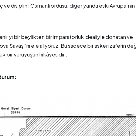
ç ve disiplinli Osmanlı ordusu, diğer yanda eski Avrupa'nın
nlı’yı bir beylikten bir imparatorluk idealiyle donatan ve
a Savaşı’nı ele alıyoruz. Bu sadece bir askeri zaferin deği
k bir yürüyüşün hikâyesidir...
 durum: