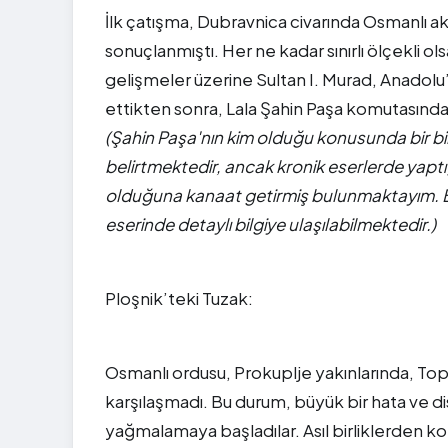
İlk çatışma, Dubravnica civarında Osmanlı akı
sonuçlanmıştı. Her ne kadar sınırlı ölçekli ol
gelişmeler üzerine Sultan I. Murad, Anadol
ettikten sonra, Lala Şahin Paşa komutasında 
(Şahin Paşa'nın kim olduğu konusunda bir bil
belirtmektedir, ancak kronik eserlerde yaptı
olduğuna kanaat getirmiş bulunmaktayım. B
eserinde detaylı bilgiye ulaşılabilmektedir.)
Ploşnik’teki Tuzak:
Osmanlı ordusu, Prokuplje yakınlarında, Top
karşılaşmadı. Bu durum, büyük bir hata ve dis
yağmalamaya başladılar. Asıl birliklerden 