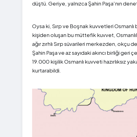
düştü. Geriye, yalnızca Şahin Paşa'nın deneti
Oysa ki, Sırp ve Boşnak kuvvetleri Osmanlı b
kişiden oluşan bu müttefik kuvvet, Osmanlılar
ağır zırhlı Sırp süvarileri merkezden, okçu des
Şahin Paşa ve az sayıdaki akıncı birliği ger
19.000 kişilik Osmanlı kuvveti hazırlıksız ya
kurtarabildi.