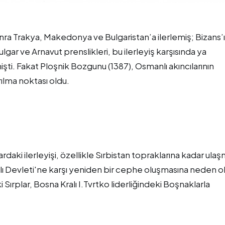
ra Trakya, Makedonya ve Bulgaristan’a ilerlemiş; Bizans’ı
ulgar ve Arnavut prenslikleri, bu ilerleyiş karşısında ya
ti. Fakat Ploşnik Bozgunu (1387), Osmanlı akıncılarının
rılma noktası oldu.
rdaki ilerleyişi, özellikle Sırbistan topraklarına kadar ulaş
lı Devleti'ne karşı yeniden bir cephe oluşmasına neden o
 Sırplar, Bosna Kralı I.Tvrtko liderliğindeki Boşnaklarla