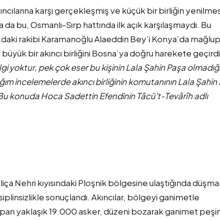
ncılarına karşı gerçekleşmiş ve küçük bir birliğin yenilme
sa da bu, Osmanlı-Sırp hattında ilk açık karşılaşmaydı. Bu
u’daki rakibi Karamanoğlu Alaeddin Bey’i Konya’da mağlu
büyük bir akıncı birliğini Bosna’ya doğru harekete geçirdi
gi yoktur, pek çok eser bu kişinin Lala Şahin Paşa olmadığı
ğım incelemelerde akıncı birliğinin komutanının Lala Şahin
u konuda Hoca Sadettin Efendinin Tâcü't-Tevârîh adlı
liça Nehri kıyısındaki Ploşnik bölgesine ulaştığında düşma
iplinsizlikle sonuçlandı. Akıncılar, bölgeyi ganimetle
kopan yaklaşık 19.000 asker, düzeni bozarak ganimet peşi