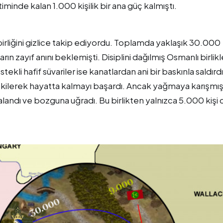
minde kalan 1.000 kişilik bir ana güç kalmıştı.
irliğini gizlice takip ediyordu. Toplamda yaklaşık 30.000
ın zayıf anını beklemişti. Disiplini dağılmış Osmanlı birlikl
tekli hafif süvariler ise kanatlardan ani bir baskınla saldırdı
i çekilerek hayatta kalmayı başardı. Ancak yağmaya karışmı
kalandı ve bozguna uğradı. Bu birlikten yalnızca 5.000 kişi 