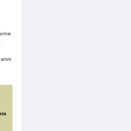
erine
.
ş
canını