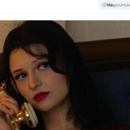
156
görüntü