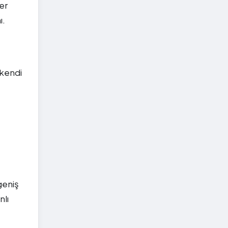
er
ı.
 kendi
geniş
nlı