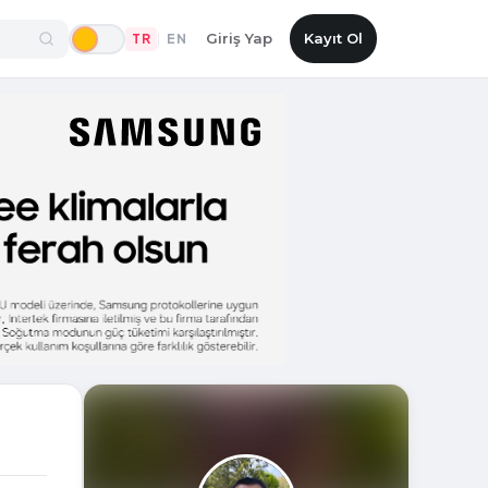
Giriş Yap
Kayıt Ol
TR
EN
|