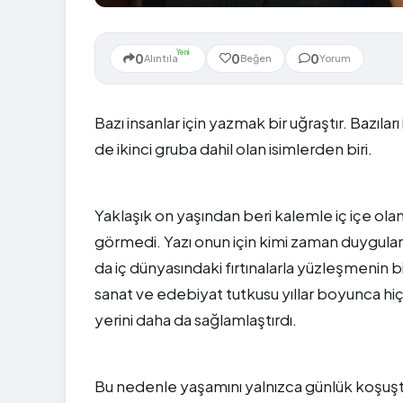
Yeni
0
0
0
Alıntıla
Beğen
Yorum
Bazı insanlar için yazmak bir uğraştır. Bazıla
de ikinci gruba dahil olan isimlerden biri.
Yaklaşık on yaşından beri kalemle iç içe ola
görmedi. Yazı onun için kimi zaman duygular
da iç dünyasındaki fırtınalarla yüzleşmenin b
sanat ve edebiyat tutkusu yıllar boyunca hi
yerini daha da sağlamlaştırdı.
Bu nedenle yaşamını yalnızca günlük koşuşt