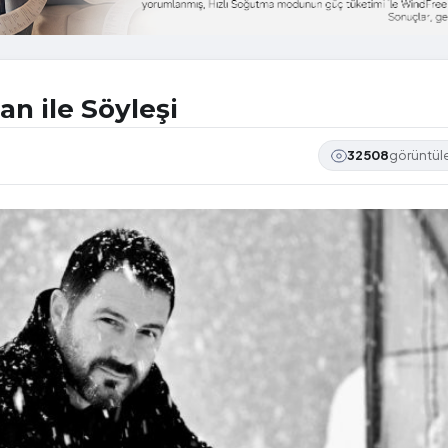
n ile Söyleşi
32508
görüntü