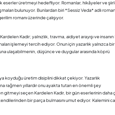
 eserler üretmeyi hedefliyor. Romanlar, hikâyeler ve şiirl
aları bulunuyor. Bunlardan biri *Sessiz Veda* adlı roman
k gerilim romanı üzerinde çalışıyor.
ardelen Kadir; yalnızlık, travma, aidiyet arayışı ve insanın
ları işlemeyi tercih ediyor. Onun için yazarlık yalnızca bir
huna ulaşabilmenin, düşünce ve duygular arasında köprü
koyduğu üretim disiplini dikkat çekiyor. Yazarlık
na rağmen yıllardır onu ayakta tutan en önemli şey
gitmeyi seçen Kardelen Kadir, bir gün eserlerinin daha 
a kendilerinden bir parça bulmasını umut ediyor. Kalemini ca