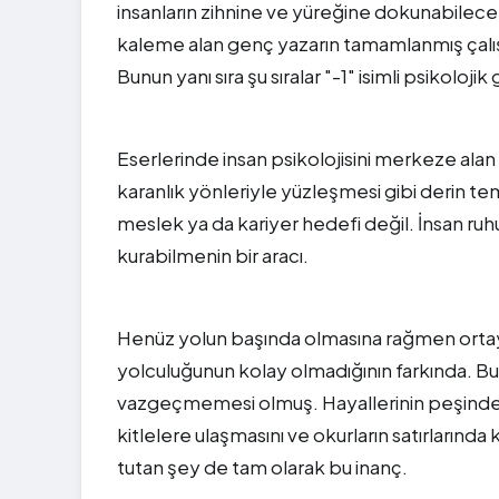
insanların zihnine ve yüreğine dokunabilecek
kaleme alan genç yazarın tamamlanmış çalışm
Bunun yanı sıra şu sıralar "-1" isimli psikoloji
Eserlerinde insan psikolojisini merkeze alan K
karanlık yönleriyle yüzleşmesi gibi derin tema
meslek ya da kariyer hedefi değil. İnsan ru
kurabilmenin bir aracı.
Henüz yolun başında olmasına rağmen ortaya 
yolculuğunun kolay olmadığının farkında. Bu
vazgeçmemesi olmuş. Hayallerinin peşinden 
kitlelere ulaşmasını ve okurların satırlarınd
tutan şey de tam olarak bu inanç.