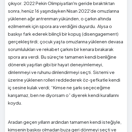
çıkıyor. 2022 Pekin Olimpiyatları'nı geride bıraktıktan
sonra, henüz 16 yaşındayken Nisan 2022'de omuzlarına
yüklenen ağır antrenman yükünden, o çarkın altında
ezilmemek için spora ara verdiğini duyurdu. Alysa o
baskıyı fark ederek bilinçli bir kopuş (disengagement)
gerçekleştirdi; çocuk yaşta omuzlarına yüklenen devasa
sorumlulukları ve rekabet çarkını bir kenara bırakarak
spora ara verdi. Bu süreçte tamamen kendi benliğine
dönerek yaşıtları gibi bir hayat deneyimlemeyi,
dinlenmeyi ve ruhunu dinlendirmeyi seçti. Sistemi ve
üzerine yüklenen rolleri reddederek öz-şefkatle kendi
iç sesine kulak verdi; “Kimse ne şarkı seçeceğime
karışamaz, ben ne diyorsam o” diyerek kendi kurallarını
koydu.
Aradan geçen yılların ardından tamamen kendi isteğiyle,
kimsenin baskısı olmadan buza geri dönmeyi seçti ve