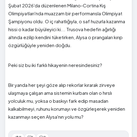
Şubat 2026'da düzenlenen Milano-Cortina Kış
Olimpiyatları'nda muazzam bir performansla Olimpiyat
Şampiyonu oldu. O iç rahatlığıyla, o saf huzurla kazanma
hissi o kadar büyüleyici ki... Trusova hedefin ağırlığı
altında ezilip kendini tüketirken, Alysa o prangaları kırıp
özgürlüğüyle yeniden doğdu.
Peki siz bu iki farklı hikayenin neresindesiniz?
Bir yanda her şeyi göze alıp rekorlar kırarak zirveye
ulaşmaya çalışan ama sistemin kurbanı olan o hırslı
yolculuk mu, yoksa o baskıyı fark edip masadan
kalkabilmeyi, ruhunu korumayı ve özgürleşerek yeniden
kazanmayı seçen Alysa'nın yolu mu?