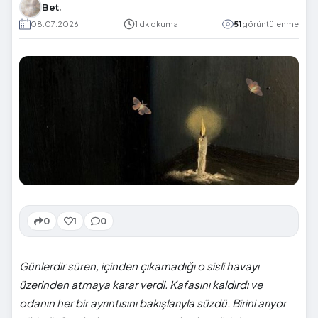
Bet.
08.07.2026
1 dk okuma
51
görüntülenme
0
1
0
Günlerdir süren, içinden çıkamadığı o sisli havayı
üzerinden atmaya karar verdi. Kafasını kaldırdı ve
odanın her bir ayrıntısını bakışlarıyla süzdü. Birini arıyor