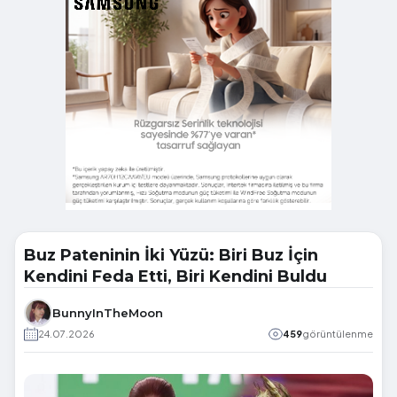
Buz Pateninin İki Yüzü: Biri Buz İçin
Kendini Feda Etti, Biri Kendini Buldu
BunnyInTheMoon
24.07.2026
459
görüntülenme