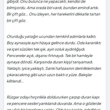
gibiydi. Onu bulunca ne yapacaktı, kendisi de
bilmiyordu. Ama orada biri vardı, bundan emindi artık.
Bir çift göz...
Onu izleyen, her hareketini dikkatle tartan
bir çift göz.
​Oturduğu yatağın ucundan temkinli adımlarla kalktı.
Boy aynasıyla aynı hizaya gelince durdu. Oda karanlıktı
ve içeri süzülen tek ışık, ayın soluk aydınlığıydı.
Pencereler açık, dışarısı fırtınaydı. Tek bir hamleyle
aynaya döndü. Karşısında duran kişiyi tanıyamadı.
Yaklaştı, iyice yaklaştı. Sanki hafızasının derinliklerinden
çıkaracakmış gibi uzun uzun baktı o yüze. Bakışlar
kilitlendi...
​Rüzgar odayı hırçınlıkla doldururken çarpıp duran kapı
ve pencere sesleri yankılandı duvarda. Ama o gözlerde
en ufak bir kıpırdama yoktu. Oldukça keskin, tehditkar