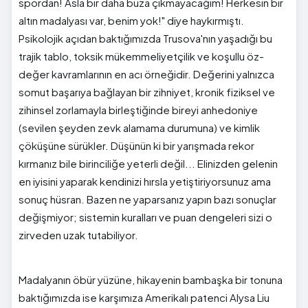
spordan! Asla bir daha buza çıkmayacağım! Herkesin bir
altın madalyası var, benim yok!" diye haykırmıştı.
Psikolojik açıdan baktığımızda Trusova'nın yaşadığı bu
trajik tablo, toksik mükemmeliyetçilik ve koşullu öz-
değer kavramlarının en acı örneğidir. Değerini yalnızca
somut başarıya bağlayan bir zihniyet, kronik fiziksel ve
zihinsel zorlamayla birleştiğinde bireyi anhedoniye
(sevilen şeyden zevk alamama durumuna) ve kimlik
çöküşüne sürükler. Düşünün ki bir yarışmada rekor
kırmanız bile birinciliğe yeterli değil... Elinizden gelenin
en iyisini yaparak kendinizi hırsla yetiştiriyorsunuz ama
sonuç hüsran. Bazen ne yaparsanız yapın bazı sonuçlar
değişmiyor; sistemin kuralları ve puan dengeleri sizi o
zirveden uzak tutabiliyor.
Madalyanın öbür yüzüne, hikayenin bambaşka bir tonuna
baktığımızda ise karşımıza Amerikalı patenci Alysa Liu