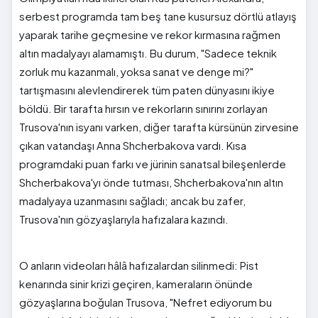
serbest programda tam beş tane kusursuz dörtlü atlayış
yaparak tarihe geçmesine ve rekor kırmasına rağmen
altın madalyayı alamamıştı. Bu durum, "Sadece teknik
zorluk mu kazanmalı, yoksa sanat ve denge mi?"
tartışmasını alevlendirerek tüm paten dünyasını ikiye
böldü. Bir tarafta hırsın ve rekorların sınırını zorlayan
Trusova'nın isyanı varken, diğer tarafta kürsünün zirvesine
çıkan vatandaşı Anna Shcherbakova vardı. Kısa
programdaki puan farkı ve jürinin sanatsal bileşenlerde
Shcherbakova'yı önde tutması, Shcherbakova'nın altın
madalyaya uzanmasını sağladı; ancak bu zafer,
Trusova'nın gözyaşlarıyla hafızalara kazındı.
O anların videoları hâlâ hafızalardan silinmedi: Pist
kenarında sinir krizi geçiren, kameraların önünde
gözyaşlarına boğulan Trusova, "Nefret ediyorum bu