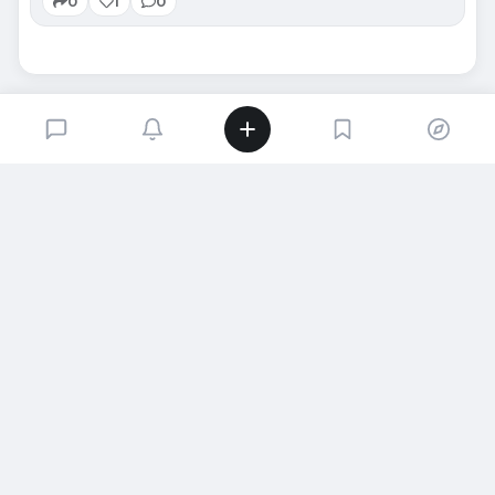
0
1
0
SIRADAKI İÇERIK