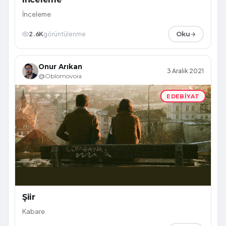
İnceleme
2.6K
görüntülenme
Oku
Onur Arıkan
3 Aralık 2021
@Oblomovoia
EDEBIYAT
Şiir
Kabare