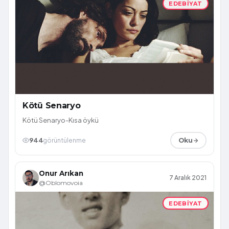
EDEBIYAT
Kötü Senaryo
Kötü Senaryo-Kısa öykü
944
görüntülenme
Oku
Onur Arıkan
7 Aralık 2021
@Oblomovoia
EDEBIYAT