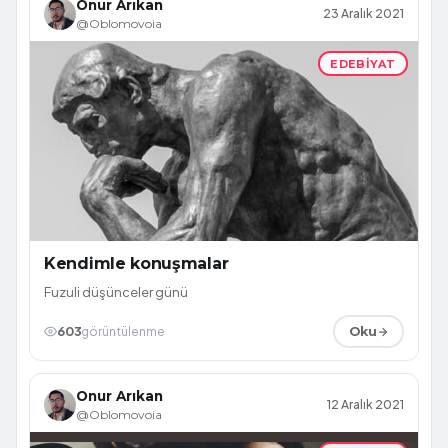
Onur Arıkan
23 Aralık 2021
@Oblomovoia
EDEBIYAT
Kendimle konuşmalar
Fuzuli düşünceler günü
603
görüntülenme
Oku
Onur Arıkan
12 Aralık 2021
@Oblomovoia