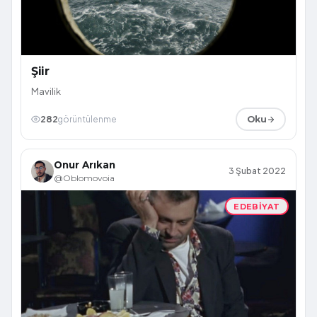
Şiir
Mavilik
282
görüntülenme
Oku
Onur Arıkan
3 Şubat 2022
@Oblomovoia
EDEBIYAT