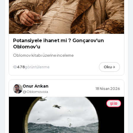
Potansiyele ihanet mi ? Gonçarov’un
Oblomov’u
Oblomov kitabı üzerine inceleme
478
görüntülenme
Oku
Onur Arıkan
18 Nisan 2026
@Oblomovoia
ŞIIR