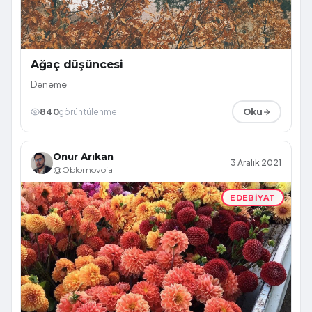
Ağaç düşüncesi
Deneme
840
görüntülenme
Oku
Onur Arıkan
3 Aralık 2021
@Oblomovoia
EDEBIYAT