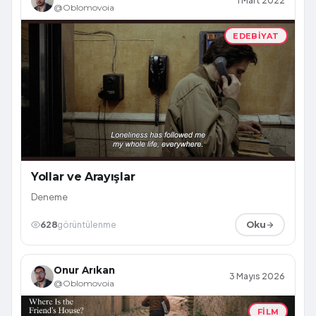
1 Mart 2022
@Oblomovoia
EDEBIYAT
Yollar ve Arayışlar
Deneme
628
görüntülenme
Oku
Onur Arıkan
3 Mayıs 2026
@Oblomovoia
FILM