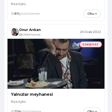
Kısa öykü
811
görüntülenme
Oku
Onur Arıkan
25 Ocak 2022
@Oblomovoia
EDEBIYAT
Yalnızlar meyhanesi
Kısa öykü
706
görüntülenme
Oku