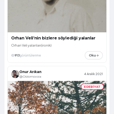
Orhan Veli’nin bizlere söylediği yalanlar
Orhan Veli yalanları(ironik)
913
görüntülenme
Oku
Onur Arıkan
4 Aralık 2021
@Oblomovoia
EDEBIYAT