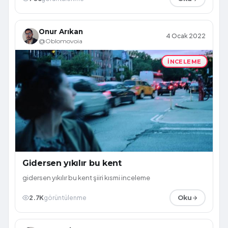
Onur Arıkan
4 Ocak 2022
@Oblomovoia
İNCELEME
Gidersen yıkılır bu kent
gidersen yıkılır bu kent şiiri kısmi inceleme
2.7K
görüntülenme
Oku