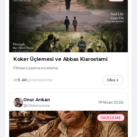
Koker Üçlemesi ve Abbas Kiarostami
Filmler üzerine inceleme
5.4K
görüntülenme
Oku
Onur Arıkan
19 Nisan 2026
@Oblomovoia
İNCELEME