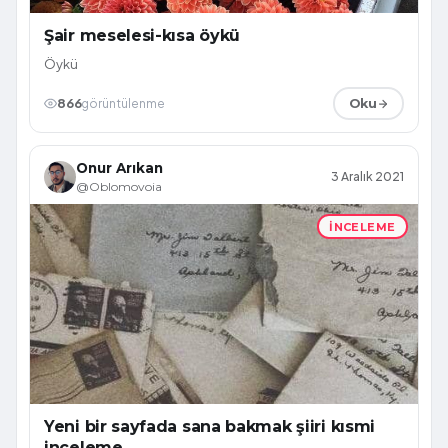
Şair meselesi-kısa öykü
Öykü
866
görüntülenme
Oku
Onur Arıkan
3 Aralık 2021
@Oblomovoia
İNCELEME
Yeni bir sayfada sana bakmak şiiri kısmi
inceleme