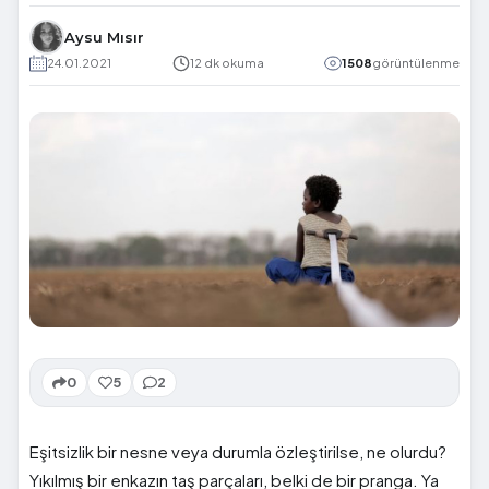
Aysu Mısır
24.01.2021
12 dk okuma
1508
görüntülenme
0
5
2
Eşitsizlik bir nesne veya durumla özleştirilse, ne olurdu?
Yıkılmış bir enkazın taş parçaları, belki de bir pranga. Ya