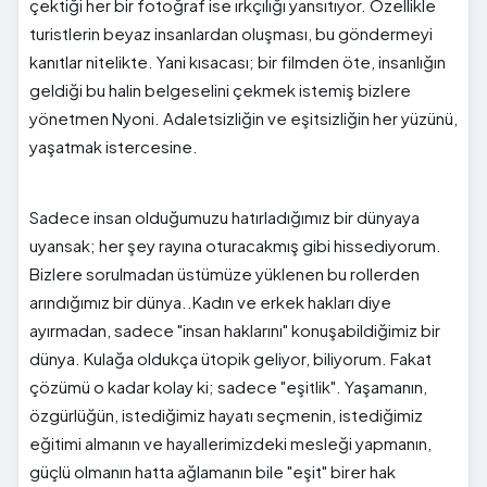
çektiği her bir fotoğraf ise ırkçılığı yansıtıyor. Özellikle
turistlerin beyaz insanlardan oluşması, bu göndermeyi
kanıtlar nitelikte. Yani kısacası; bir filmden öte, insanlığın
geldiği bu halin belgeselini çekmek istemiş bizlere
yönetmen Nyoni. Adaletsizliğin ve eşitsizliğin her yüzünü,
yaşatmak istercesine.
Sadece insan olduğumuzu hatırladığımız bir dünyaya
uyansak; her şey rayına oturacakmış gibi hissediyorum.
Bizlere sorulmadan üstümüze yüklenen bu rollerden
arındığımız bir dünya..Kadın ve erkek hakları diye
ayırmadan, sadece "insan haklarını" konuşabildiğimiz bir
dünya. Kulağa oldukça ütopik geliyor, biliyorum. Fakat
çözümü o kadar kolay ki; sadece "eşitlik". Yaşamanın,
özgürlüğün, istediğimiz hayatı seçmenin, istediğimiz
eğitimi almanın ve hayallerimizdeki mesleği yapmanın,
güçlü olmanın hatta ağlamanın bile "eşit" birer hak