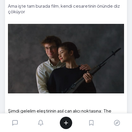
Ama işte tam burada film, kendi cesaretinin önünde diz
çöküyor
Şimdi gelelim eleştirinin asıl can alıcı noktasına: The
Drama parlak bir öncül kuruyor ama o öncülün
taşıyabileceği ağırlığı taşımıyor.