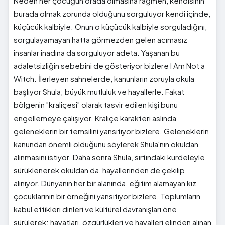
Neden her çocuğun orada olmasına rağmen, kendisinin
burada olmak zorunda olduğunu sorguluyor kendi içinde,
küçücük kalbiyle. Onun o küçücük kalbiyle sorguladığını,
sorgulayamayan hatta görmezden gelen acımasız
insanlar inadına da sorguluyor adeta. Yaşanan bu
adaletsizliğin sebebini de gösteriyor bizlere I Am Not a
Witch. İlerleyen sahnelerde, kanunların zoruyla okula
başlıyor Shula; büyük mutluluk ve hayallerle. Fakat
bölgenin "kraliçesi" olarak tasvir edilen kişi bunu
engellemeye çalışıyor. Kraliçe karakteri aslında
geleneklerin bir temsilini yansıtıyor bizlere. Geleneklerin
kanundan önemli olduğunu söylerek Shula'nın okuldan
alınmasını istiyor. Daha sonra Shula, sırtındaki kurdeleyle
sürüklenerek okuldan da, hayallerinden de çekilip
alınıyor. Dünyanın her bir alanında, eğitim alamayan kız
çocuklarının bir örneğini yansıtıyor bizlere. Toplumların
kabul ettikleri dinleri ve kültürel davranışları öne
sürülerek; hayatları, özgürlükleri ve hayalleri elinden alınan