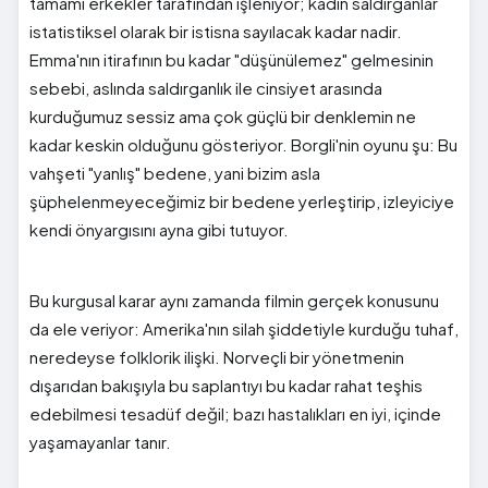
tamamı erkekler tarafından işleniyor; kadın saldırganlar
istatistiksel olarak bir istisna sayılacak kadar nadir.
Emma'nın itirafının bu kadar "düşünülemez" gelmesinin
sebebi, aslında saldırganlık ile cinsiyet arasında
kurduğumuz sessiz ama çok güçlü bir denklemin ne
kadar keskin olduğunu gösteriyor. Borgli'nin oyunu şu: Bu
vahşeti "yanlış" bedene, yani bizim asla
şüphelenmeyeceğimiz bir bedene yerleştirip, izleyiciye
kendi önyargısını ayna gibi tutuyor.
Bu kurgusal karar aynı zamanda filmin gerçek konusunu
da ele veriyor: Amerika'nın silah şiddetiyle kurduğu tuhaf,
neredeyse folklorik ilişki. Norveçli bir yönetmenin
dışarıdan bakışıyla bu saplantıyı bu kadar rahat teşhis
edebilmesi tesadüf değil; bazı hastalıkları en iyi, içinde
yaşamayanlar tanır.