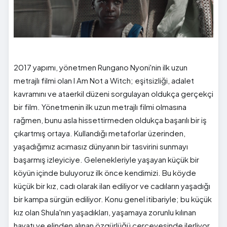
2017 yapımı, yönetmen Rungano Nyoni'nin ilk uzun
metrajlı filmi olan I Am Not a Witch; eşitsizliği, adalet
kavramını ve ataerkil düzeni sorgulayan oldukça gerçekçi
bir film. Yönetmenin ilk uzun metrajlı filmi olmasına
rağmen, bunu asla hissettirmeden oldukça başarılı bir iş
çıkartmış ortaya. Kullandığı metaforlar üzerinden,
yaşadığımız acımasız dünyanın bir tasvirini sunmayı
başarmış izleyiciye. Gelenekleriyle yaşayan küçük bir
köyün içinde buluyoruz ilk önce kendimizi. Bu köyde
küçük bir kız, cadı olarak ilan ediliyor ve cadıların yaşadığı
bir kampa sürgün ediliyor. Konu genel itibariyle; bu küçük
kız olan Shula'nın yaşadıkları, yaşamaya zorunlu kılınan
hayatı ve elinden alınan özgürlüğü çerçevesinde ilerliyor.