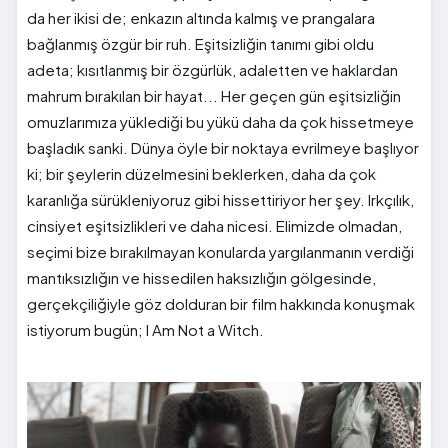
da her ikisi de; enkazın altında kalmış ve prangalara
bağlanmış özgür bir ruh. Eşitsizliğin tanımı gibi oldu
adeta; kısıtlanmış bir özgürlük, adaletten ve haklardan
mahrum bırakılan bir hayat... Her geçen gün eşitsizliğin
omuzlarımıza yüklediği bu yükü daha da çok hissetmeye
başladık sanki. Dünya öyle bir noktaya evrilmeye başlıyor
ki; bir şeylerin düzelmesini beklerken, daha da çok
karanlığa sürükleniyoruz gibi hissettiriyor her şey. Irkçılık,
cinsiyet eşitsizlikleri ve daha nicesi. Elimizde olmadan,
seçimi bize bırakılmayan konularda yargılanmanın verdiği
mantıksızlığın ve hissedilen haksızlığın gölgesinde,
gerçekçiliğiyle göz dolduran bir film hakkında konuşmak
istiyorum bugün; I Am Not a Witch.