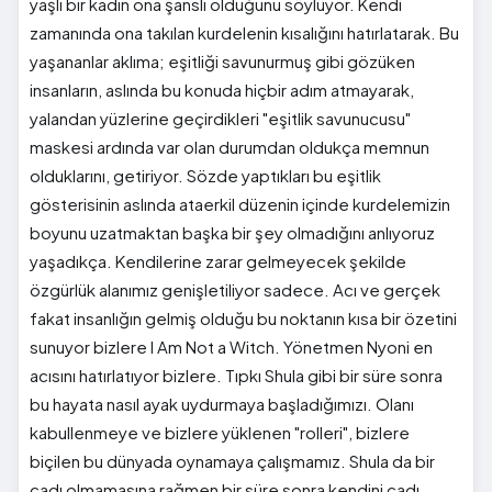
yaşlı bir kadın ona şanslı olduğunu söylüyor. Kendi
zamanında ona takılan kurdelenin kısalığını hatırlatarak. Bu
yaşananlar aklıma; eşitliği savunurmuş gibi gözüken
insanların, aslında bu konuda hiçbir adım atmayarak,
yalandan yüzlerine geçirdikleri "eşitlik savunucusu"
maskesi ardında var olan durumdan oldukça memnun
olduklarını, getiriyor. Sözde yaptıkları bu eşitlik
gösterisinin aslında ataerkil düzenin içinde kurdelemizin
boyunu uzatmaktan başka bir şey olmadığını anlıyoruz
yaşadıkça. Kendilerine zarar gelmeyecek şekilde
özgürlük alanımız genişletiliyor sadece. Acı ve gerçek
fakat insanlığın gelmiş olduğu bu noktanın kısa bir özetini
sunuyor bizlere I Am Not a Witch. Yönetmen Nyoni en
acısını hatırlatıyor bizlere. Tıpkı Shula gibi bir süre sonra
bu hayata nasıl ayak uydurmaya başladığımızı. Olanı
kabullenmeye ve bizlere yüklenen "rolleri", bizlere
biçilen bu dünyada oynamaya çalışmamız. Shula da bir
cadı olmamasına rağmen bir süre sonra kendini cadı