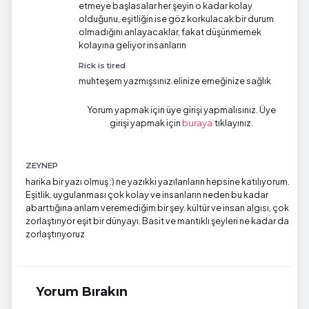
etmeye başlasalar her şeyin o kadar kolay
olduğunu, eşitliğin ise göz korkulacak bir durum
olmadığını anlayacaklar, fakat düşünmemek
kolayına geliyor insanların
Rick is tired
muhteşem yazmışsınız.elinize emeğinize sağlık
Yorum yapmak için üye girişi yapmalısınız. Üye
girişi yapmak için
tıklayınız.
buraya
ZEYNEP
harika bir yazı olmuş :) ne yazıkki yazılanların hepsine katılıyorum.
Eşitlik, uygulanması çok kolay ve insanların neden bu kadar
abarttığına anlam veremediğim bir şey. kültür ve insan algısı, çok
zorlaştırıyor eşit bir dünyayı. Basit ve mantıklı şeyleri ne kadar da
zorlaştırıyoruz
Yorum Bırakın