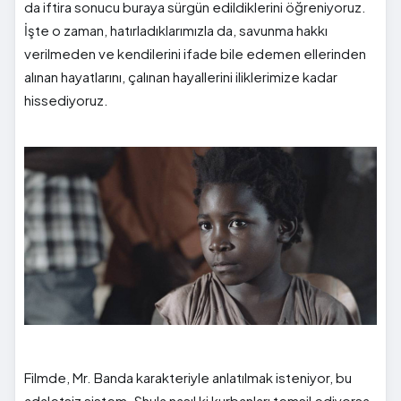
da iftira sonucu buraya sürgün edildiklerini öğreniyoruz.
İşte o zaman, hatırladıklarımızla da, savunma hakkı
verilmeden ve kendilerini ifade bile edemen ellerinden
alınan hayatlarını, çalınan hayallerini iliklerimize kadar
hissediyoruz.
Filmde, Mr. Banda karakteriyle anlatılmak isteniyor, bu
adaletsiz sistem. Shula nasıl ki kurbanları temsil ediyorsa,