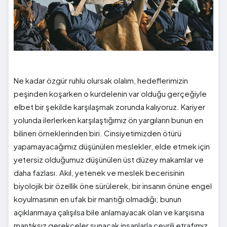
Ne kadar özgür ruhlu olursak olalım, hedeflerimizin
peşinden koşarken o kurdelenin var olduğu gerçeğiyle
elbet bir şekilde karşılaşmak zorunda kalıyoruz. Kariyer
yolunda ilerlerken karşılaştığımız ön yargıların bunun en
bilinen örneklerinden biri. Cinsiyetimizden ötürü
yapamayacağımız düşünülen meslekler, elde etmek için
yetersiz olduğumuz düşünülen üst düzey makamlar ve
daha fazlası. Akıl, yetenek ve meslek becerisinin
biyolojik bir özellik öne sürülerek, bir insanın önüne engel
koyulmasının en ufak bir mantığı olmadığı; bunun
açıklanmaya çalışılsa bile anlamayacak olan ve karşısına
mantıksız gerekçeler sunacak insanlarla çevrili etrafımız.