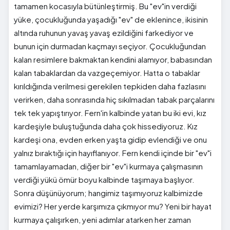
tamamen kocasıyla bütünleştirmiş. Bu "ev"in verdiği
yüke, çocukluğunda yaşadığı "ev" de eklenince, ikisinin
altında ruhunun yavaş yavaş ezildiğini farkediyor ve
bunun için durmadan kaçmayı seçiyor. Çocukluğundan
kalan resimlere bakmaktan kendini alamıyor, babasından
kalan tabaklardan da vazgeçemiyor. Hatta o tabaklar
kırıldığında verilmesi gerekilen tepkiden daha fazlasını
verirken, daha sonrasında hiç sıkılmadan tabak parçalarını
tek tek yapıştırıyor. Fern'in kalbinde yatan bu iki evi, kız
kardeşiyle buluştuğunda daha çok hissediyoruz. Kız
kardeşi ona, evden erken yaşta gidip evlendiği ve onu
yalnız bıraktığı için hayıflanıyor. Fern kendi içinde bir "ev"i
tamamlayamadan, diğer bir "ev"i kurmaya çalışmasının
verdiği yükü ömür boyu kalbinde taşımaya başlıyor.
Sonra düşünüyorum; hangimiz taşımıyoruz kalbimizde
evimizi? Her yerde karşımıza çıkmıyor mu? Yeni bir hayat
kurmaya çalışırken, yeni adımlar atarken her zaman