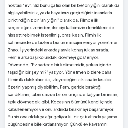
noktası "ev". Siz bunu çatısı olan bir beton yığını olarak da
algılayabilirsiniz, ya da hayatınızı geçirdiğiniz insanlarla
biriktirdiğiniz bir "anı yığını" olarak da. Filmde ilk
seçeneğin üzerinden, ikinciyi kalbimizin derinliklerinde
hissettirebilmek istenilmiş, orası kesin. Filmin ilk
sahnesinde de bizlere bunun mesajını veriyor yönetmen
Zhao. İş yerindeki arkadaşlarıyla konuştukları sırada,
Fern'e arkadaşı kolundaki dövmeyi gösteriyor.
Dövmede; "Ev sadece bir kelime midir, yoksa içinde
taşıdığın bir şey mi?" yazıyor. Yönetmen bizlere daha
filmin ilk dakikalarında, izleyeceğimiz iki saatin kısa bir
özetini yapmış diyebilirim. Fern, geride bıraktığı
sandıklarını, tabiri caizse bir ömür içinde taşıyan bir insan,
tıpkı dövmedeki gibi. Kocasının ölümünü kendi içinde
kabullenemiyor ve onu ardında bırakmayı başaramıyor.
Bu his ona oldukça ağır geliyor ki; bir çatı altında yaşama
düşüncesine bile katlanamıyor. Çünkü ev kavramını