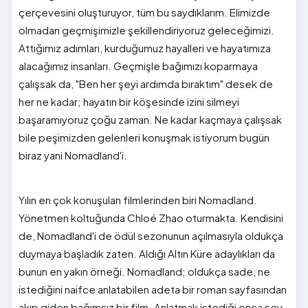
çerçevesini oluşturuyor, tüm bu saydıklarım. Elimizde
olmadan geçmişimizle şekillendiriyoruz geleceğimizi.
Attığımız adımları, kurduğumuz hayalleri ve hayatımıza
alacağımız insanları. Geçmişle bağımızı koparmaya
çalışsak da, "Ben her şeyi ardımda bıraktım" desek de
her ne kadar; hayatın bir köşesinde izini silmeyi
başaramıyoruz çoğu zaman. Ne kadar kaçmaya çalışsak
bile peşimizden gelenleri konuşmak istiyorum bugün
biraz yani Nomadland'i.
Yılın en çok konuşulan filmlerinden biri Nomadland.
Yönetmen koltuğunda Chloé Zhao oturmakta. Kendisini
de, Nomadland'i de ödül sezonunun açılmasıyla oldukça
duymaya başladık zaten. Aldığı Altın Küre adaylıkları da
bunun en yakın örneği. Nomadland; oldukça sade, ne
istediğini naifce anlatabilen adeta bir roman sayfasından
akıp giden bağımsız bir film. Anlatmak istediği onca şey