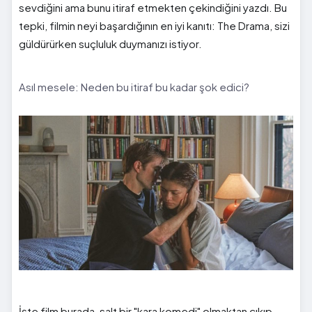
sevdiğini ama bunu itiraf etmekten çekindiğini yazdı. Bu
tepki, filmin neyi başardığının en iyi kanıtı: The Drama, sizi
güldürürken suçluluk duymanızı istiyor.
Asıl mesele: Neden bu itiraf bu kadar şok edici?
İşte film burada, salt bir "kara komedi" olmaktan çıkıp