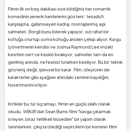
Filmin ilk on beş dakikası size bildiğiniz her romantik
komedinin jenerik hamlelerini gösterir: tesadüfi
karşılaşma, gülümseyen kadraj, montajlanmış aşk
sahneleri. Borgli bunu bilerek yapıyor; sizi rahat bir
koltuğa oturtup sonra koltuğu aniden çekip alıyor. Kurgu
(yönetmenin kendisi ve Joshua Raymond Lee imzalı)
kesitleri sert ve keskin bırakıyor; sahneler tam da en
gerilmiş anında, nefesinizi tutarken kesiliyor. Bu bir teknik
gösteriş değil, işlevsel bir karar: Film, izleyicinin de
karakterler gibi ayağının altındaki zeminin kaydığını
hissetmesini istiyor.
Kritikler bu tür sıçramayı, filmin en güçlü silahı olarak
okudu. WBUR'dan Sean Burns filmi "kavga çıkarmak
isteyen, biraz tehlikeli hisseden" bir yapım olarak
tanımlarken, çıkışta izlediği seyircilerin bir kısmının filmi