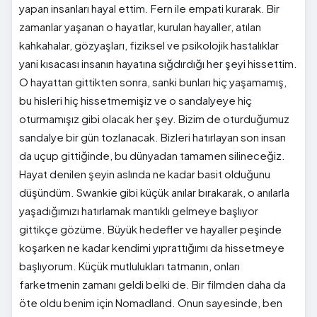
yapan insanları hayal ettim. Fern ile empati kurarak. Bir
zamanlar yaşanan o hayatlar, kurulan hayaller, atılan
kahkahalar, gözyaşları, fiziksel ve psikolojik hastalıklar
yani kısacası insanın hayatına sığdırdığı her şeyi hissettim.
O hayattan gittikten sonra, sanki bunları hiç yaşamamış,
bu hisleri hiç hissetmemişiz ve o sandalyeye hiç
oturmamışız gibi olacak her şey. Bizim de oturduğumuz
sandalye bir gün tozlanacak. Bizleri hatırlayan son insan
da uçup gittiğinde, bu dünyadan tamamen silineceğiz.
Hayat denilen şeyin aslında ne kadar basit olduğunu
düşündüm. Swankie gibi küçük anılar bırakarak, o anılarla
yaşadığımızı hatırlamak mantıklı gelmeye başlıyor
gittikçe gözüme. Büyük hedefler ve hayaller peşinde
koşarken ne kadar kendimi yıprattığımı da hissetmeye
başlıyorum. Küçük mutlulukları tatmanın, onları
farketmenin zamanı geldi belki de. Bir filmden daha da
öte oldu benim için Nomadland. Onun sayesinde, ben