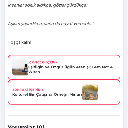
İnsanlar soluk aldıkça, gözler gürdükçe;
Aşkım yaşadıkça, sana da hayat verecek.."
Hoşça kalın!
ÖNCEKİ İÇERİK
Eşitliğin Ve Özgürlüğün Aranışı; I Am Not A
Witch
SONRAKİ İÇERİK
Kültürel Bir Çatışma Örneği; Minari
Yorumlar (0)