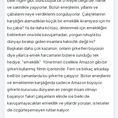
belirttiğim gibi, bunu büyük bir öfkeyle değil de, naiflik
ve sakinlikle yaşıyorlar. Bütün enerjilerini, yıllarını ve
çabalarını neye verdiklerini sorguluyorlar. Çalıştıklarının
karşılığını alamadıkları küçük bir emeklilik ikramiyesi için mi
bu çaba? Ya da daha kötüsü, dinlenmek için emekliliğini
beklerken ona bile kavuşamadan, yorgun ruhuyla bu
dünyayı bırakıp giden insanlara haksızlık değil mi?
Başkaları daha çok kazansın, onların şirketleri büyüsün
diye yıllarca emek harcamanın bizlere sunduğu tek
hediye; "emeklilik". Yönetmen özellikle Amazon gibi bir
şirketi kullanmış filmin içerisinde. Fern ve birkaç arkadaşı
belli bir zamanlarda bu şirkette çalışıyor. Bütün enerjilerini
ve emeklerinin karşılığında sadece Amazon büyüyor,
şirketin kurucusu dünyanın en zengin insanı olmayı
başarıyor fakat çalışanların elinde ise belki de
kavuşamayacakları emeklilik ve yıllardır yorulan, isteseler
de özgürleşemeyen ruhları kalıyor.