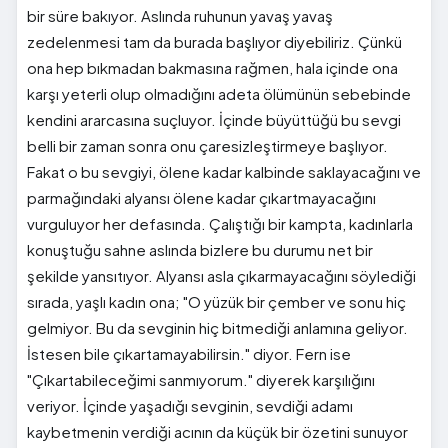
bir süre bakıyor. Aslında ruhunun yavaş yavaş
zedelenmesi tam da burada başlıyor diyebiliriz. Çünkü
ona hep bıkmadan bakmasına rağmen, hala içinde ona
karşı yeterli olup olmadığını adeta ölümünün sebebinde
kendini ararcasına suçluyor. İçinde büyüttüğü bu sevgi
belli bir zaman sonra onu çaresizleştirmeye başlıyor.
Fakat o bu sevgiyi, ölene kadar kalbinde saklayacağını ve
parmağındaki alyansı ölene kadar çıkartmayacağını
vurguluyor her defasında. Çalıştığı bir kampta, kadınlarla
konuştuğu sahne aslında bizlere bu durumu net bir
şekilde yansıtıyor. Alyansı asla çıkarmayacağını söylediği
sırada, yaşlı kadın ona; "O yüzük bir çember ve sonu hiç
gelmiyor. Bu da sevginin hiç bitmediği anlamına geliyor.
İstesen bile çıkartamayabilirsin." diyor. Fern ise
"Çıkartabileceğimi sanmıyorum." diyerek karşılığını
veriyor. İçinde yaşadığı sevginin, sevdiği adamı
kaybetmenin verdiği acının da küçük bir özetini sunuyor