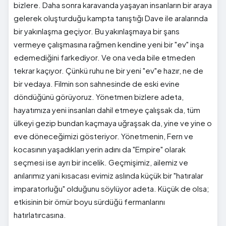
bizlere. Daha sonra karavanda yaşayan insanların bir araya
gelerek oluşturduğu kampta tanıştığı Dave ile aralarında
bir yakınlaşma geçiyor. Bu yakınlaşmaya bir şans
vermeye çalışmasına rağmen kendine yeni bir "ev" inşa
edemediğini farkediyor. Ve ona veda bile etmeden
tekrar kaçıyor. Çünkü ruhu ne bir yeni "ev"e hazır, ne de
bir vedaya. Filmin son sahnesinde de eski evine
döndüğünü görüyoruz. Yönetmen bizlere adeta,
hayatımıza yeni insanları dahil etmeye çalışsak da, tüm
ülkeyi gezip bundan kaçmaya uğraşsak da, yine ve yine o
eve döneceğimizi gösteriyor. Yönetmenin, Fern ve
kocasının yaşadıkları yerin adını da "Empire" olarak
seçmesi ise ayrı bir incelik. Geçmişimiz, ailemiz ve
anılarımız yani kısacası evimiz aslında küçük bir "hatıralar
imparatorluğu" olduğunu söylüyor adeta. Küçük de olsa;
etkisinin bir ömür boyu sürdüğü fermanlarını
hatırlatırcasına.