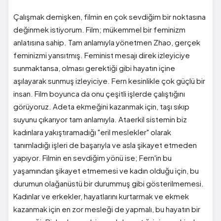
Çalışmak demişken, filmin en çok sevdiğim bir noktasına
değinmek istiyorum. Film; mükemmel bir feminizm
anlatısına sahip. Tam anlamıyla yönetmen Zhao, gerçek
feminizmi yansıtmış. Feminist mesajı direk izleyiciye
sunmaktansa, olması gerektiği gibi hayatın içine
aşılayarak sunmuş izleyiciye. Fern kesinlikle çok güçlü bir
insan. Film boyunca da onu çeşitli işlerde çalıştığını
görüyoruz. Adeta ekmeğini kazanmak için, taşı sıkıp
suyunu çıkarıyor tam anlamıyla. Ataerkil sistemin biz
kadınlara yakıştıramadığı "eril meslekler" olarak
tanımladığı işleri de başarıyla ve asla şikayet etmeden
yapıyor. Filmin en sevdiğim yönü ise; Fern'in bu
yaşamından şikayet etmemesi ve kadın olduğu için, bu
durumun olağanüstü bir durummuş gibi gösterilmemesi.
Kadınlar ve erkekler, hayatlarını kurtarmak ve ekmek
kazanmak için en zor mesleği de yapmalı, bu hayatın bir