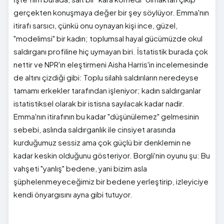
gerçekten konuşmaya değer bir şey söylüyor. Emma'nın
itirafı sarsıcı, çünkü onu oynayan kişi ince, güzel,
"modelimsi" bir kadın; toplumsal hayal gücümüzde okul
saldırganı profiline hiç uymayan biri. İstatistik burada çok
nettir ve NPR'ın eleştirmeni Aisha Harris'in incelemesinde
de altını çizdiği gibi: Toplu silahlı saldırıların neredeyse
tamamı erkekler tarafından işleniyor; kadın saldırganlar
istatistiksel olarak bir istisna sayılacak kadar nadir.
Emma'nın itirafının bu kadar "düşünülemez" gelmesinin
sebebi, aslında saldırganlık ile cinsiyet arasında
kurduğumuz sessiz ama çok güçlü bir denklemin ne
kadar keskin olduğunu gösteriyor. Borgli'nin oyunu şu: Bu
vahşeti "yanlış" bedene, yani bizim asla
şüphelenmeyeceğimiz bir bedene yerleştirip, izleyiciye
kendi önyargısını ayna gibi tutuyor.