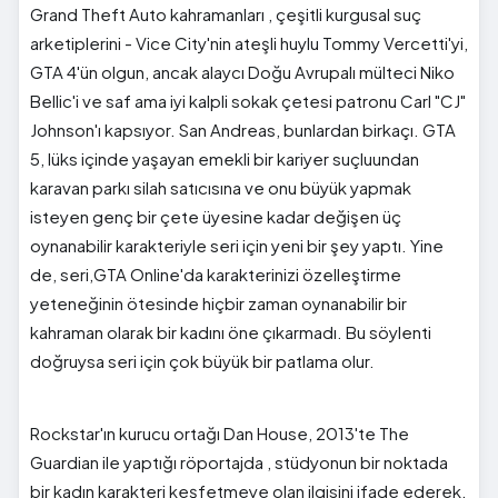
Grand Theft Auto kahramanları , çeşitli kurgusal suç
arketiplerini - Vice City'nin ateşli huylu Tommy Vercetti'yi,
GTA 4'ün olgun, ancak alaycı Doğu Avrupalı ​​mülteci Niko
Bellic'i ve saf ama iyi kalpli sokak çetesi patronu Carl "CJ"
Johnson'ı kapsıyor. San Andreas, bunlardan birkaçı. GTA
5, lüks içinde yaşayan emekli bir kariyer suçluundan
karavan parkı silah satıcısına ve onu büyük yapmak
isteyen genç bir çete üyesine kadar değişen üç
oynanabilir karakteriyle seri için yeni bir şey yaptı. Yine
de, seri,GTA Online'da karakterinizi özelleştirme
yeteneğinin ötesinde hiçbir zaman oynanabilir bir
kahraman olarak bir kadını öne çıkarmadı. Bu söylenti
doğruysa seri için çok büyük bir patlama olur.
Rockstar'ın kurucu ortağı Dan House, 2013'te The
Guardian ile yaptığı röportajda , stüdyonun bir noktada
bir kadın karakteri keşfetmeye olan ilgisini ifade ederek,