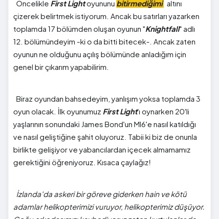
Öncelikle
First Light
oyununu
bitirmediğimi
altını
çizerek belirtmek istiyorum. Ancak bu satırları yazarken
toplamda 17 bölümden oluşan oyunun "
Knightfall
" adlı
12. bölümündeyim -ki o da bitti bitecek-. Ancak zaten
oyunun ne olduğunu açılış bölümünde anladığım için
genel bir çıkarım yapabilirim.
Biraz oyundan bahsedeyim, yanlışım yoksa toplamda 3
oyun olacak. İlk oyunumuz
First Light
'ı oynarken 20'li
yaşlarının sonundaki James Bond'un MI6'e nasıl katıldığı
ve nasıl geliştiğine şahit oluyoruz. Tabii ki biz de onunla
birlikte gelişiyor ve yabancılardan içecek almamamız
gerektiğini öğreniyoruz. Kısaca çaylağız!
İzlanda'da askeri bir göreve giderken hain ve kötü
adamlar helikopterimizi vuruyor, helikopterimiz düşüyor.