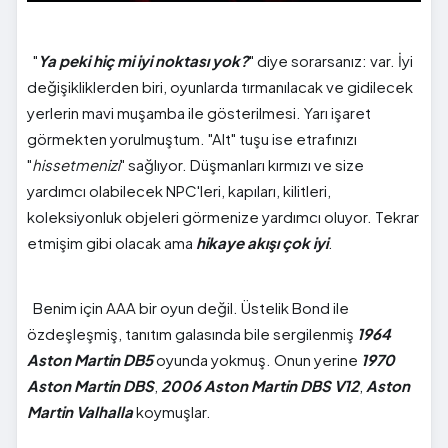
"
Ya peki hiç mi iyi noktası yok?
" diye sorarsanız: var. İyi
değişikliklerden biri, oyunlarda tırmanılacak ve gidilecek
yerlerin mavi muşamba ile gösterilmesi. Yarı işaret
görmekten yorulmuştum. "Alt" tuşu ise etrafınızı
"
hissetmenizi
" sağlıyor. Düşmanları kırmızı ve size
yardımcı olabilecek NPC'leri, kapıları, kilitleri,
koleksiyonluk objeleri görmenize yardımcı oluyor. Tekrar
etmişim gibi olacak ama
hikaye akışı çok iyi
.
Benim için AAA bir oyun değil. Üstelik Bond ile
özdeşleşmiş, tanıtım galasında bile sergilenmiş
1964
Aston Martin DB5
oyunda yokmuş. Onun yerine
1970
Aston Martin DBS
,
2006 Aston Martin DBS V12
,
Aston
Martin Valhalla
koymuşlar.