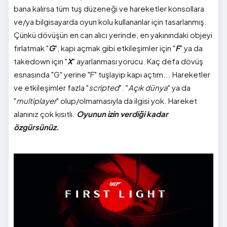
bana kalırsa tüm tuş düzeneği ve hareketler konsollara
ve/ya bilgisayarda oyun kolu kullananlar için tasarlanmış.
Çünkü dövüşün en can alıcı yerinde, en yakınındaki objeyi
fırlatmak "
G
", kapı açmak gibi etkileşimler için "
F
" ya da
takedown için "
X
" ayarlanması yorucu. Kaç defa dövüş
esnasında "G" yerine "F" tuşlayıp kapı açtım... Hareketler
ve etkileşimler fazla "
scripted
". "
Açık dünya
" ya da
"
multiplayer
" olup/olmamasıyla da ilgisi yok. Hareket
alanınız çok kısıtlı.
Oyunun izin verdiği kadar
özgürsünüz.