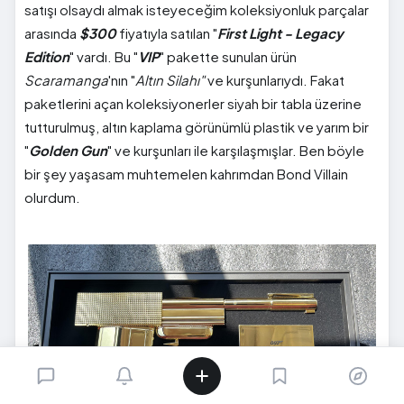
satışı olsaydı almak isteyeceğim koleksiyonluk parçalar
arasında
$300
fiyatıyla satılan "
First Light - Legacy
Edition
" vardı. Bu "
VIP
" pakette sunulan ürün
Scaramanga
'nın "
Altın Silahı"
ve kurşunlarıydı. Fakat
paketlerini açan koleksiyonerler siyah bir tabla üzerine
tutturulmuş, altın kaplama görünümlü plastik ve yarım bir
"
Golden Gun
" ve kurşunları ile karşılaşmışlar. Ben böyle
bir şey yaşasam muhtemelen kahrımdan Bond Villain
olurdum.