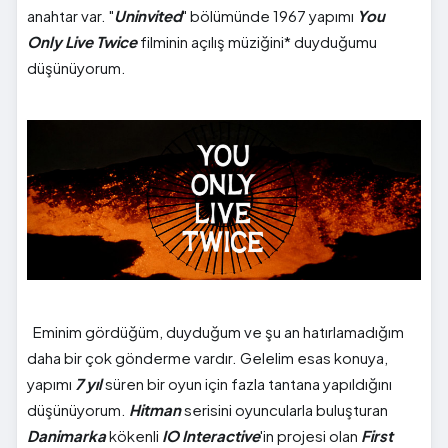
anahtar var. "
Uninvited
" bölümünde 1967 yapımı
You
Only Live Twice
filminin açılış müziğini* duyduğumu
düşünüyorum.
Eminim gördüğüm, duyduğum ve şu an hatırlamadığım
daha bir çok gönderme vardır. Gelelim esas konuya,
yapımı
7 yıl
süren bir oyun için fazla tantana yapıldığını
düşünüyorum.
Hitman
serisini oyuncularla buluşturan
Danimarka
kökenli
IO Interactive
'in projesi olan
First