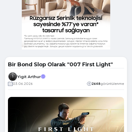
Bir Bond Slop Olarak "007 First Light"
Yigit Arthur
03.06.2026
2648
görüntülenme