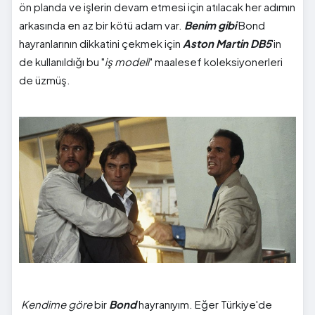
ön planda ve işlerin devam etmesi için atılacak her adımın
arkasında en az bir kötü adam var.
Benim gibi
Bond
hayranlarının dikkatini çekmek için
Aston Martin DB5
'in
de kullanıldığı bu "
iş modeli
" maalesef koleksiyonerleri
de üzmüş.
Kendime göre
bir
Bond
hayranıyım. Eğer Türkiye'de