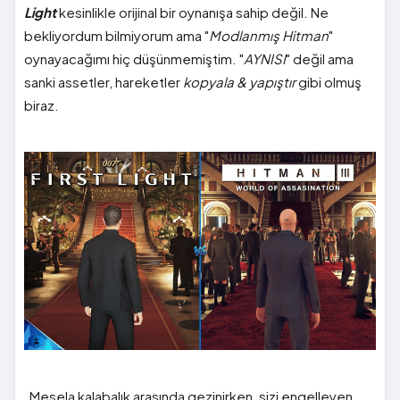
Light
kesinlikle orijinal bir oynanışa sahip değil. Ne
bekliyordum bilmiyorum ama "
Modlanmış Hitman
"
oynayacağımı hiç düşünmemiştim. "
AYNISI
" değil ama
sanki assetler, hareketler
kopyala & yapıştır
gibi olmuş
biraz.
Mesela kalabalık arasında gezinirken, sizi engelleyen