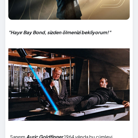
"Hayır Bay Bond, sizden ölmenizi bekliyorum!"
Sanırım
Auric Goldfinger
1964 yılında bu cümleyi