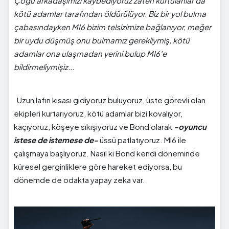
Çoğu arkadaşımızı kaybediyoruz zaten kurtulanlar da
kötü adamlar tarafından öldürülüyor. Biz bir yol bulma
çabasındayken MI6 bizim telsizimize bağlanıyor, meğer
bir uydu düşmüş onu bulmamız gerekliymiş, kötü
adamlar ona ulaşmadan yerini bulup MI6'e
bildirmeliymişiz...
Uzun lafın kısası gidiyoruz buluyoruz, üste görevli olan
ekipleri kurtarıyoruz, kötü adamlar bizi kovalıyor,
kaçıyoruz, köşeye sıkışıyoruz ve Bond olarak
-oyuncu
istese de istemese de-
üssü patlatıyoruz. MI6 ile
çalışmaya başlıyoruz. Nasıl ki Bond kendi döneminde
küresel gerginliklere göre hareket ediyorsa, bu
dönemde de odakta yapay zeka var.