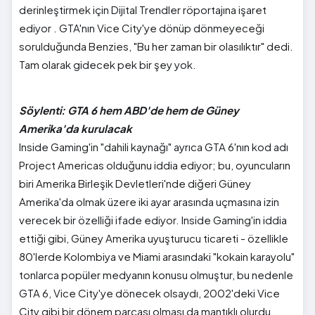
derinleştirmek için Dijital Trendler röportajına işaret
ediyor . GTA'nın Vice City'ye dönüp dönmeyeceği
sorulduğunda Benzies, "Bu her zaman bir olasılıktır" dedi.
Tam olarak gidecek pek bir şey yok.
Söylenti: GTA 6 hem ABD'de hem de Güney
Amerika'da kurulacak
Inside Gaming'in "dahili kaynağı" ayrıca GTA 6'nın kod adı
Project Americas olduğunu iddia ediyor; bu, oyuncuların
biri Amerika Birleşik Devletleri'nde diğeri Güney
Amerika'da olmak üzere iki ayar arasında uçmasına izin
verecek bir özelliği ifade ediyor. Inside Gaming'in iddia
ettiği gibi, Güney Amerika uyuşturucu ticareti - özellikle
80'lerde Kolombiya ve Miami arasındaki "kokain karayolu"
tonlarca popüler medyanın konusu olmuştur, bu nedenle
GTA 6, Vice City'ye dönecek olsaydı, 2002'deki Vice
City gibi bir dönem parçası olması da mantıklı olurdu.