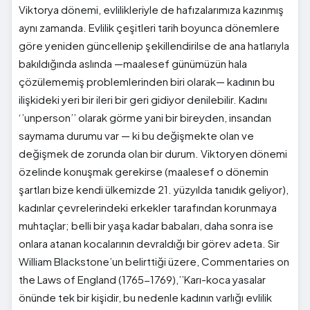
Viktorya dönemi, evlilikleriyle de hafızalarımıza kazınmış
aynı zamanda. Evlilik çeşitleri tarih boyunca dönemlere
göre yeniden güncellenip şekillendirilse de ana hatlarıyla
bakıldığında aslında —maalesef günümüzün hala
çözülememiş problemlerinden biri olarak— kadının bu
ilişkideki yeri bir ileri bir geri gidiyor denilebilir. Kadını
‘’unperson’’ olarak görme yani bir bireyden, insandan
saymama durumu var — ki bu değişmekte olan ve
değişmek de zorunda olan bir durum. Viktoryen dönemi
özelinde konuşmak gerekirse (maalesef o dönemin
şartları bize kendi ülkemizde 21. yüzyılda tanıdık geliyor),
kadınlar çevrelerindeki erkekler tarafından korunmaya
muhtaçlar; belli bir yaşa kadar babaları, daha sonra ise
onlara atanan kocalarının devraldığı bir görev adeta. Sir
William Blackstone’un belirttiği üzere, Commentaries on
the Laws of England (1765-1769),’’Karı-koca yasalar
önünde tek bir kişidir, bu nedenle kadının varlığı evlilik