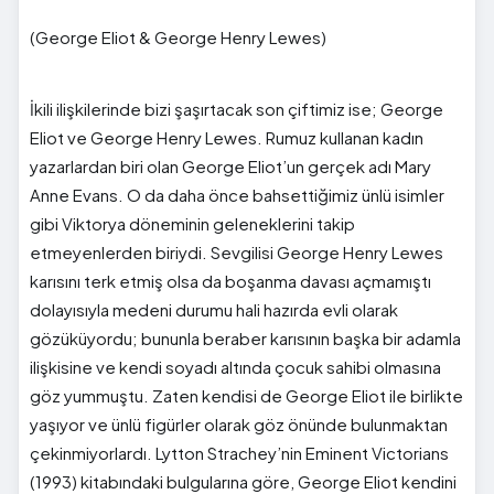
(George Eliot & George Henry Lewes)
İkili ilişkilerinde bizi şaşırtacak son çiftimiz ise; George
Eliot ve George Henry Lewes. Rumuz kullanan kadın
yazarlardan biri olan George Eliot’un gerçek adı Mary
Anne Evans. O da daha önce bahsettiğimiz ünlü isimler
gibi Viktorya döneminin geleneklerini takip
etmeyenlerden biriydi. Sevgilisi George Henry Lewes
karısını terk etmiş olsa da boşanma davası açmamıştı
dolayısıyla medeni durumu hali hazırda evli olarak
gözüküyordu; bununla beraber karısının başka bir adamla
ilişkisine ve kendi soyadı altında çocuk sahibi olmasına
göz yummuştu. Zaten kendisi de George Eliot ile birlikte
yaşıyor ve ünlü figürler olarak göz önünde bulunmaktan
çekinmiyorlardı. Lytton Strachey’nin Eminent Victorians
(1993) kitabındaki bulgularına göre, George Eliot kendini