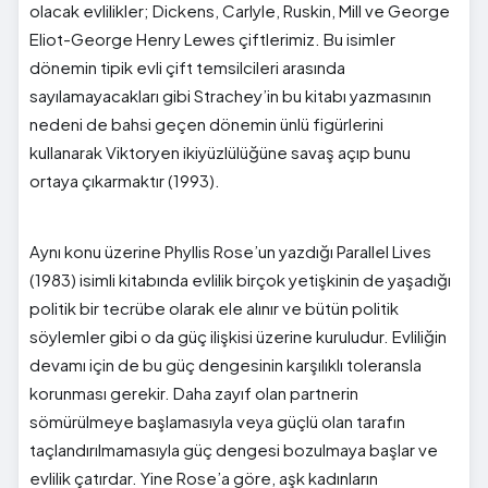
olacak evlilikler; Dickens, Carlyle, Ruskin, Mill ve George
Eliot-George Henry Lewes çiftlerimiz. Bu isimler
dönemin tipik evli çift temsilcileri arasında
sayılamayacakları gibi Strachey’in bu kitabı yazmasının
nedeni de bahsi geçen dönemin ünlü figürlerini
kullanarak Viktoryen ikiyüzlülüğüne savaş açıp bunu
ortaya çıkarmaktır (1993).
Aynı konu üzerine Phyllis Rose’un yazdığı Parallel Lives
(1983) isimli kitabında evlilik birçok yetişkinin de yaşadığı
politik bir tecrübe olarak ele alınır ve bütün politik
söylemler gibi o da güç ilişkisi üzerine kuruludur. Evliliğin
devamı için de bu güç dengesinin karşılıklı toleransla
korunması gerekir. Daha zayıf olan partnerin
sömürülmeye başlamasıyla veya güçlü olan tarafın
taçlandırılmamasıyla güç dengesi bozulmaya başlar ve
evlilik çatırdar. Yine Rose’a göre, aşk kadınların