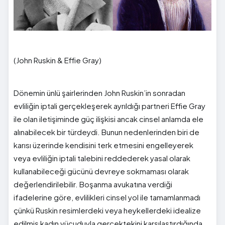
(John Ruskin & Effie Gray)
Dönemin ünlü şairlerinden John Ruskin’in sonradan
evliliğin iptali gerçekleşerek ayrıldığı partneri Effie Gray
ile olan iletişiminde güç ilişkisi ancak cinsel anlamda ele
alınabilecek bir türdeydi. Bunun nedenlerinden biri de
karısı üzerinde kendisini terk etmesini engelleyerek
veya evliliğin iptali talebini reddederek yasal olarak
kullanabileceği gücünü devreye sokmaması olarak
değerlendirilebilir. Boşanma avukatına verdiği
ifadelerine göre, evlilikleri cinsel yol ile tamamlanmadı
çünkü Ruskin resimlerdeki veya heykellerdeki idealize
edilmiş kadın vücuduyla gerçektekini karşılaştırdığında