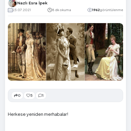
Nazlı Esra İpek
23.07.2021
8 dk okuma
1962
görüntülenme
0
5
1
Herkese yeniden merhabalar!