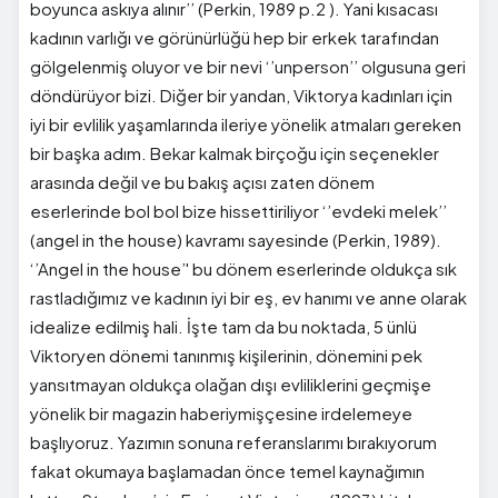
boyunca askıya alınır’’ (Perkin, 1989 p.2 ). Yani kısacası
kadının varlığı ve görünürlüğü hep bir erkek tarafından
gölgelenmiş oluyor ve bir nevi ‘’unperson’’ olgusuna geri
döndürüyor bizi. Diğer bir yandan, Viktorya kadınları için
iyi bir evlilik yaşamlarında ileriye yönelik atmaları gereken
bir başka adım. Bekar kalmak birçoğu için seçenekler
arasında değil ve bu bakış açısı zaten dönem
eserlerinde bol bol bize hissettiriliyor ‘’evdeki melek’’
(angel in the house) kavramı sayesinde (Perkin, 1989).
‘’Angel in the house’' bu dönem eserlerinde oldukça sık
rastladığımız ve kadının iyi bir eş, ev hanımı ve anne olarak
idealize edilmiş hali. İşte tam da bu noktada, 5 ünlü
Viktoryen dönemi tanınmış kişilerinin, dönemini pek
yansıtmayan oldukça olağan dışı evliliklerini geçmişe
yönelik bir magazin haberiymişçesine irdelemeye
başlıyoruz. Yazımın sonuna referanslarımı bırakıyorum
fakat okumaya başlamadan önce temel kaynağımın