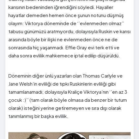
karısının bedeninden iğrendiğini söyledi. Hayaller
hayatlar demeden hemen önce şunun notunu düşmüş
olayım: Viktorya döneminde de ‘’evlenmeden olmaz’’
tabusu günümüzü aratmıyordu, dolayısıyla Ruskin ve karısı
arasında böyle bir ilişki ne evlenmeden önce ne de
sonrasında hiç yaşanmadı. Effie Gray evi terk etti ve
daha sonra evlilik mahkemece iptal edilip düşürüldü.
Döneminin diğer ünlü yazarları olan Thomas Carlyle ve
Jane Welsh’in evliliği de tıpkı Ruskinlerin evliliği gibi
tamamlanamadı; dolayısıyla Kraliçe Viktorya’nın ‘’en az 3
çocuk :)’’ (tam olarak böyle olmasa da benzer bir tutum
olarak) isteğini yerine getiremeyen ve sıra dışı olarak
tanımlanmış bir başka evlilik.