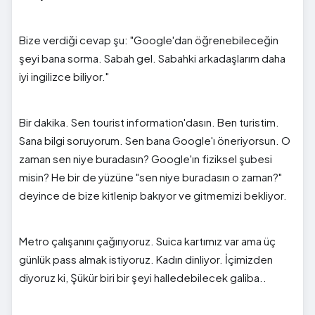
Bize verdiği cevap şu: "Google'dan öğrenebileceğin
şeyi bana sorma. Sabah gel. Sabahki arkadaşlarım daha
iyi ingilizce biliyor."
Bir dakika. Sen tourist information'dasın. Ben turistim.
Sana bilgi soruyorum. Sen bana Google'ı öneriyorsun. O
zaman sen niye buradasın? Google'ın fiziksel şubesi
misin? He bir de yüzüne "sen niye buradasın o zaman?"
deyince de bize kitlenip bakıyor ve gitmemizi bekliyor.
Metro çalışanını çağırıyoruz. Suica kartımız var ama üç
günlük pass almak istiyoruz. Kadın dinliyor. İçimizden
diyoruz ki, Şükür biri bir şeyi halledebilecek galiba..