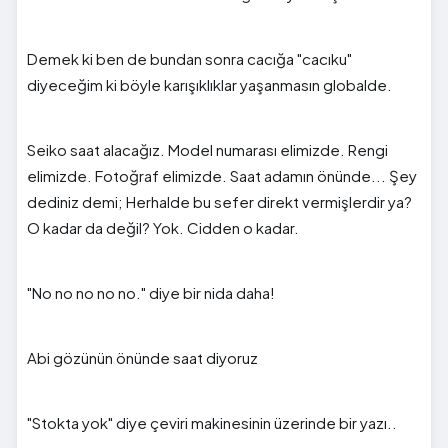
Demek ki ben de bundan sonra cacığa "cacıku"
diyeceğim ki böyle karışıklıklar yaşanmasın globalde.
Seiko saat alacağız. Model numarası elimizde. Rengi
elimizde. Fotoğraf elimizde. Saat adamın önünde... Şey
dediniz demi; Herhalde bu sefer direkt vermişlerdir ya?
O kadar da değil? Yok. Cidden o kadar.
"No no no no no." diye bir nida daha!
Abi gözünün önünde saat diyoruz
"Stokta yok" diye çeviri makinesinin üzerinde bir yazı..