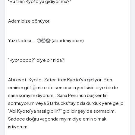
"Bu tren Kyoto'ya gidiyor mu?"
Adam bize dönüyor.
Yüz ifadesi... 😯🤯😱 (abartmıyorum)
"Kyotoooo?" diye bir nida?!
Abi evet. Kyoto. Zaten tren Kyoto'ya gidiyor. Ben
eminim gittiğimize de sen oranın yerlisisin diye bir de
sana sorayım diyorum.. Sana Peru'nun başkentini
sormuyorum veya Starbucks'tayız da durduk yere gelip
"Abi Kyoto'ya nasıl gidilir?" gibi bir şey de sormadım.
Sadece doğru vagonda mıyım diye emin olmak
istiyorum.