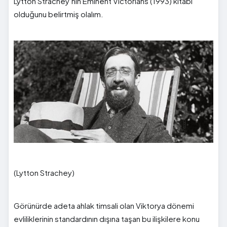
Lytton Strachey’nin Eminent Victorians (1993) kitabı
olduğunu belirtmiş olalım.
(Lytton Strachey)
Görünürde adeta ahlak timsali olan Viktorya dönemi
evliliklerinin standardının dışına taşan bu ilişkilere konu