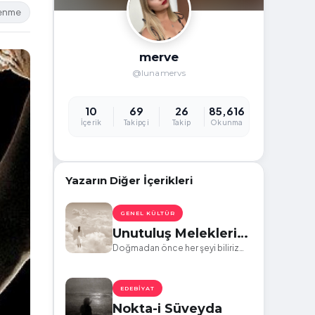
lenme
merve
@lunamervs
10
69
26
85,616
İçerik
Takipçi
Takip
Okunma
Yazarın Diğer İçerikleri
GENEL KÜLTÜR
Unutuluş Melekleri
ve Philtrum
Doğmadan önce her şeyi biliriz
başımıza gelecek olan her şeyi…
EDEBIYAT
Nokta-i Süveyda