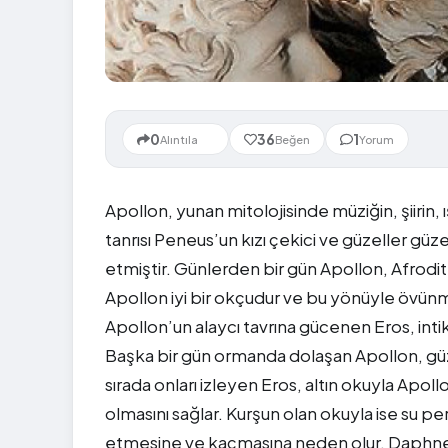
Yeni
0
36
1
Alıntıla
Beğen
Yorum
Apollon, yunan mitolojisinde müziğin, şiirin,
tanrısı Peneus’un kızı çekici ve güzeller gü
etmiştir. Günlerden bir gün Apollon, Afrodit’in
Apollon iyi bir okçudur ve bu yönüyle övünme
Apollon’un alaycı tavrına gücenen Eros, intikam
Başka bir gün ormanda dolaşan Apollon, güz
sırada onları izleyen Eros, altın okuyla Apol
olmasını sağlar. Kurşun olan okuyla ise su p
etmesine ve kaçmasına neden olur. Daphn