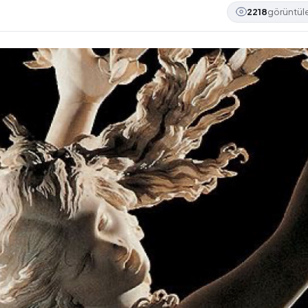
2218
görüntü