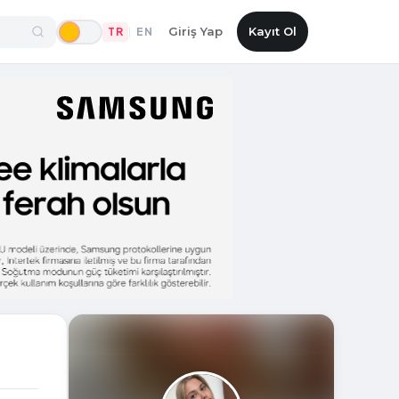
Giriş Yap
Kayıt Ol
TR
EN
|