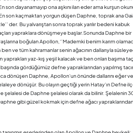
. En son dayanamayıp ona aşkını ilan eder ama kurşun oku
. En son kaçmaktan yorgun düşen Daphne, toprak ana Gai
zle’’ der. Bu yalvarıştan sonra toprak yarılır bedeni kabuk
 saçları yapraklara dönüşmeye başlar.Sonunda Daphne bir
yaşlarına boğulan Apollon,‘’Mademki benim karım olamad
ben ve tüm kahramanlar senin ağacının dallarıyla süsley
ın yaprakları yaz-kış yeşil kalacak ve ben onları başıma ta
 başında gördüğümüz defne yapraklarından yapılmış tacı
ğaca dönüşen Daphne, Apollon’un önünde dallarını eğer v
laleye dönüşür. Bu olayın geçtiği yerin Hatay’ın Defne ilç
 şelalesi de Daphne şelalesi olarak da bilinir. Şelalenin 
lâ Daphne gibi güzel kokmak için defne ağacı yapraklarında
en tanınmış eserlerinden olan Apollon ve Daphne heykeli;