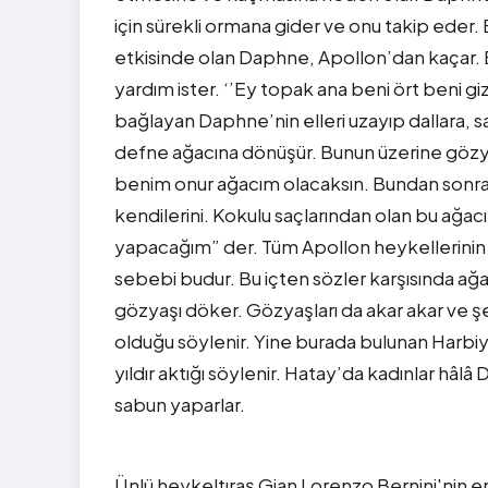
için sürekli ormana gider ve onu takip eder
etkisinde olan Daphne, Apollon’dan kaçar
yardım ister. ‘’Ey topak ana beni ört beni gi
bağlayan Daphne’nin elleri uzayıp dallara,
defne ağacına dönüşür. Bunun üzerine göz
benim onur ağacım olacaksın. Bundan sonra 
kendilerini. Kokulu saçlarından olan bu ağac
yapacağım” der. Tüm Apollon heykellerinin
sebebi budur. Bu içten sözler karşısında a
gözyaşı döker. Gözyaşları da akar akar ve şe
olduğu söylenir. Yine burada bulunan Harbiye
yıldır aktığı söylenir. Hatay’da kadınlar hâ
sabun yaparlar.
Ünlü heykeltıraş Gian Lorenzo Bernini'nin 