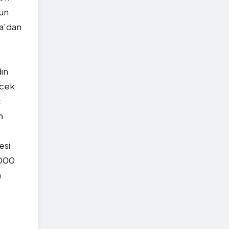
nun
a’dan
ın
ecek
ç
n
e
esi
3000
n