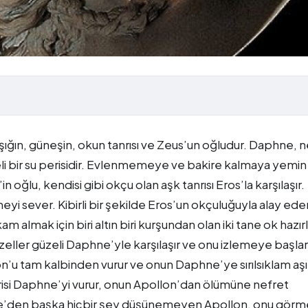
 ışığın, güneşin, okun tanrısı ve Zeus’un oğludur. Daphne, n
zeli bir su perisidir. Evlenmemeye ve bakire kalmaya yemin
 oğlu, kendisi gibi okçu olan aşk tanrısı Eros’la karşılaşır.
yi sever. Kibirli bir şekilde Eros’un okçuluğuyla alay eder
 almak için biri altın biri kurşundan olan iki tane ok hazırl
eller güzeli Daphne’yle karşılaşır ve onu izlemeye başla
lon’u tam kalbinden vurur ve onun Daphne’ye sırılsıklam aş
erisi Daphne’yi vurur, onun Apollon’dan ölümüne nefret
e’den başka hiçbir şey düşünemeyen Apollon, onu gör