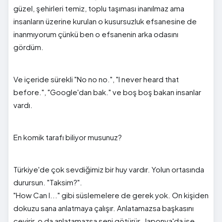
güzel, şehirleri temiz, toplu taşıması inanılmaz ama
insanların üzerine kurulan o kusursuzluk efsanesine de
inanmıyorum çünkü ben o efsanenin arka odasını
gördüm.
Ve içeride sürekli "No no no.", "I never heard that
before.", "Google'dan bak." ve boş boş bakan insanlar
vardı.
En komik tarafı biliyor musunuz?
Türkiye'de çok sevdiğimiz bir huy vardır. Yolun ortasında
durursun. "Taksim?".
"How Can I..." gibi süslemelere de gerek yok. On kişiden
dokuzu sana anlatmaya çalışır. Anlatamazsa başkasını
çevirir, o da anlatamazsa seni götürür. Japonya'da ise