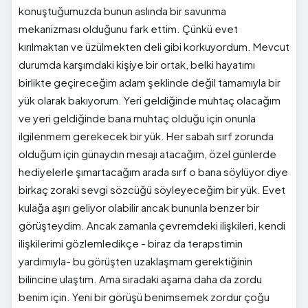
konuştuğumuzda bunun aslında bir savunma
mekanizması olduğunu fark ettim. Çünkü evet
kırılmaktan ve üzülmekten deli gibi korkuyordum. Mevcut
durumda karşımdaki kişiye bir ortak, belki hayatımı
birlikte geçireceğim adam şeklinde değil tamamıyla bir
yük olarak bakıyorum. Yeri geldiğinde muhtaç olacağım
ve yeri geldiğinde bana muhtaç olduğu için onunla
ilgilenmem gerekecek bir yük. Her sabah sırf zorunda
olduğum için günaydın mesajı atacağım, özel günlerde
hediyelerle şımartacağım arada sırf o bana söylüyor diye
birkaç zoraki sevgi sözcüğü söyleyeceğim bir yük. Evet
kulağa aşırı geliyor olabilir ancak bununla benzer bir
görüşteydim. Ancak zamanla çevremdeki ilişkileri, kendi
ilişkilerimi gözlemledikçe - biraz da terapstimin
yardımıyla- bu görüşten uzaklaşmam gerektiğinin
bilincine ulaştım. Ama sıradaki aşama daha da zordu
benim için. Yeni bir görüşü benimsemek zordur çoğu