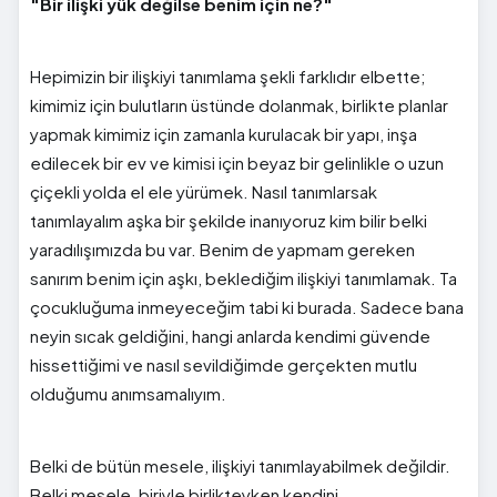
"Bir ilişki yük değilse benim için ne?"
Hepimizin bir ilişkiyi tanımlama şekli farklıdır elbette;
kimimiz için bulutların üstünde dolanmak, birlikte planlar
yapmak kimimiz için zamanla kurulacak bir yapı, inşa
edilecek bir ev ve kimisi için beyaz bir gelinlikle o uzun
çiçekli yolda el ele yürümek. Nasıl tanımlarsak
tanımlayalım aşka bir şekilde inanıyoruz kim bilir belki
yaradılışımızda bu var. Benim de yapmam gereken
sanırım benim için aşkı, beklediğim ilişkiyi tanımlamak. Ta
çocukluğuma inmeyeceğim tabi ki burada. Sadece bana
neyin sıcak geldiğini, hangi anlarda kendimi güvende
hissettiğimi ve nasıl sevildiğimde gerçekten mutlu
olduğumu anımsamalıyım.
Belki de bütün mesele, ilişkiyi tanımlayabilmek değildir.
Belki mesele, biriyle birlikteyken kendini