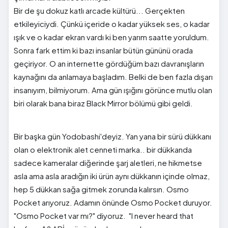
Bir de şu dokuz katlı arcade kültürü... Gerçekten
etkileyiciydi. Çünkü içeride o kadar yüksek ses, o kadar
ışık ve o kadar ekran vardı ki ben yarım saatte yoruldum.
Sonra fark ettim ki bazı insanlar bütün gününü orada
geçiriyor. O an internette gördüğüm bazı davranışların
kaynağını da anlamaya başladım. Belki de ben fazla dışarı
insanıyım, bilmiyorum. Ama gün ışığını görünce mutlu olan
biri olarak bana biraz Black Mirror bölümü gibi geldi.
Bir başka gün Yodobashi'deyiz. Yan yana bir sürü dükkanı
olan o elektronik alet cenneti marka.. bir dükkanda
sadece kameralar diğerinde şarj aletleri, ne hikmetse
asla ama asla aradığın iki ürün aynı dükkanın içinde olmaz,
hep 5 dükkan sağa gitmek zorunda kalırsın. Osmo
Pocket arıyoruz. Adamın önünde Osmo Pocket duruyor.
"Osmo Pocket var mı?" diyoruz. "I never heard that