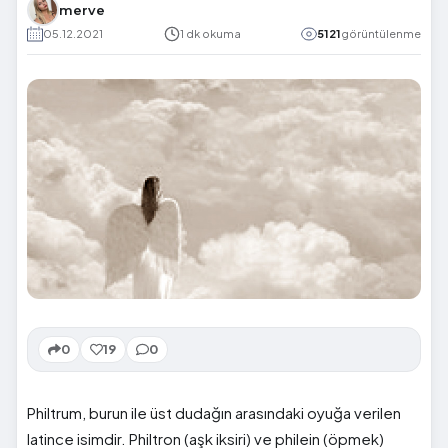
merve
05.12.2021
1 dk okuma
5121
görüntülenme
0
19
0
Philtrum, burun ile üst dudağın arasındaki oyuğa verilen
latince isimdir. Philtron (aşk iksiri) ve philein (öpmek)