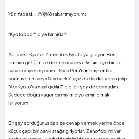
Yüz ifadesi... 😯🤯😱 (abartmıyorum)
"Kyotoooo?" diye bir nida?!
Abi evet. Kyoto. Zaten tren Kyoto'ya gidiyor. Ben
eminim gittiğimize de sen oranın yerlisisin diye bir de
sana sorayım diyorum.. Sana Peru'nun başkentini
sormuyorum veya Starbucks'tayız da durduk yere gelip
"Abi Kyoto'ya nasıl gidilir?" gibi bir şey de sormadım.
Sadece doğru vagonda mıyım diye emin olmak
istiyorum.
Bir şey sorduğunuzda size cevap vermek yerine önce
küçük çaplı bir panik atağa giriyorlar. Zenofobi mi var
acaba diyorsun.. Herhalde tipimi falan sevmediler diye