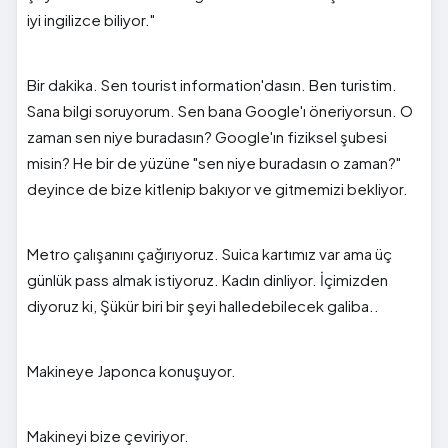
iyi ingilizce biliyor."
Bir dakika. Sen tourist information'dasın. Ben turistim.
Sana bilgi soruyorum. Sen bana Google'ı öneriyorsun. O
zaman sen niye buradasın? Google'ın fiziksel şubesi
misin? He bir de yüzüne "sen niye buradasın o zaman?"
deyince de bize kitlenip bakıyor ve gitmemizi bekliyor.
Metro çalışanını çağırıyoruz. Suica kartımız var ama üç
günlük pass almak istiyoruz. Kadın dinliyor. İçimizden
diyoruz ki, Şükür biri bir şeyi halledebilecek galiba..
Makineye Japonca konuşuyor.
Makineyi bize çeviriyor.