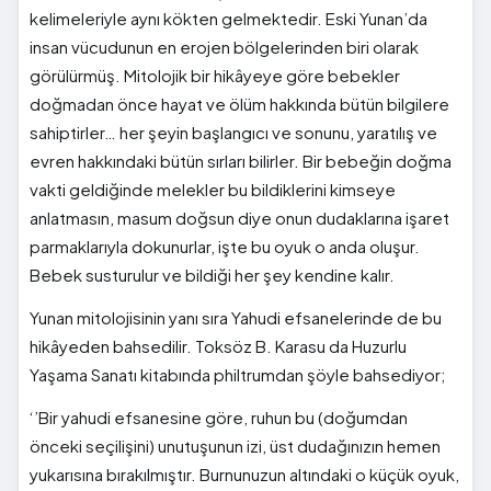
kelimeleriyle aynı kökten gelmektedir. Eski Yunan’da
insan vücudunun en erojen bölgelerinden biri olarak
görülürmüş. Mitolojik bir hikâyeye göre bebekler
doğmadan önce hayat ve ölüm hakkında bütün bilgilere
sahiptirler… her şeyin başlangıcı ve sonunu, yaratılış ve
evren hakkındaki bütün sırları bilirler. Bir bebeğin doğma
vakti geldiğinde melekler bu bildiklerini kimseye
anlatmasın, masum doğsun diye onun dudaklarına işaret
parmaklarıyla dokunurlar, işte bu oyuk o anda oluşur.
Bebek susturulur ve bildiği her şey kendine kalır.
Yunan mitolojisinin yanı sıra Yahudi efsanelerinde de bu
hikâyeden bahsedilir. Toksöz B. Karasu da Huzurlu
Yaşama Sanatı kitabında philtrumdan şöyle bahsediyor;
‘’Bir yahudi efsanesine göre, ruhun bu (doğumdan
önceki seçilişini) unutuşunun izi, üst dudağınızın hemen
yukarısına bırakılmıştır. Burnunuzun altındaki o küçük oyuk,