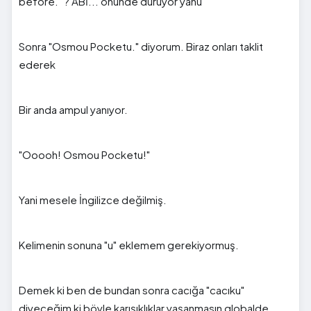
before." ? ABİ... önünde duruyor yahu
Sonra "Osmou Pocketu." diyorum. Biraz onları taklit
ederek
Bir anda ampul yanıyor.
"Ooooh! Osmou Pocketu!"
Yani mesele İngilizce değilmiş.
Kelimenin sonuna "u" eklemem gerekiyormuş.
Demek ki ben de bundan sonra cacığa "cacıku"
diyeceğim ki böyle karışıklıklar yaşanmasın globalde.