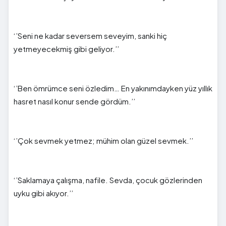
‘’Seni ne kadar seversem seveyim, sanki hiç
yetmeyecekmiş gibi geliyor.’’
‘’Ben ömrümce seni özledim… En yakınımdayken yüz yıllık
hasret nasıl konur sende gördüm.’’
‘’Çok sevmek yetmez; mühim olan güzel sevmek.’’
‘’Saklamaya çalışma
, nafile
. Sevda, çocuk gözlerinden
uyku gibi akıyor.’’