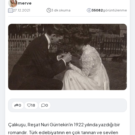
merve
27.12.2021
3 dk okuma
35082
görüntülenme
0
18
0
Çalıkuşu, Reşat Nuri
Güntekin'in
1922 yılında yazdığı bir
romandır. Türk edebiyatının en çok tanınan ve sevilen