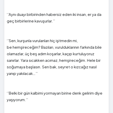
‘’Aynı duayı birbirinden habersiz eden iki insan, er ya da
geç birbirlerine kavuşurlar.’’
‘’Sen, kurşunla vurulanları hiç işitmedin mi,
be
hemşireceğim
? Bazıları, vurulduklarının farkında bile
olamazlar, üç beş adım koşarlar, kaçıp kurtuluyoruz
sanırlar. Yara sıcakken acımaz,
hemşireceğim
. Hele bir
soğumaya başlasın. Sen bak, seyret o kızcağız nasıl
yanıp yakılacak…’’
‘’Belki bir gün kalbimi yormayan birine denk gelirim diye
yaşıyorum.’’