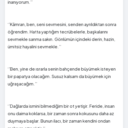
inanıyorum.’’
‘
’
Kâmra
n
, ben, seni sevmesini, senden ayrıldıktan sonra
öğrendim. Hatta yaptığım tecrübelerle, başkalarını
sevmekle sanma sakın. Gönlümün içindeki derin, hazin,
ümitsiz hayalini sevmekle.’’
‘’Ben
,
yine de ısrarla senin bahçende büyümek isteyen
bir papatya olacağım. Susuz kalsam da büyümek için
uğraşacağım.’’
‘’Dağlarda ismini bilmediğim bir ot yetişir. Feride, insan
onu daima koklarsa, bir zaman sonra kokusunu daha az
duymaya başlar. Bunun ilacı, bir zaman kendini ondan