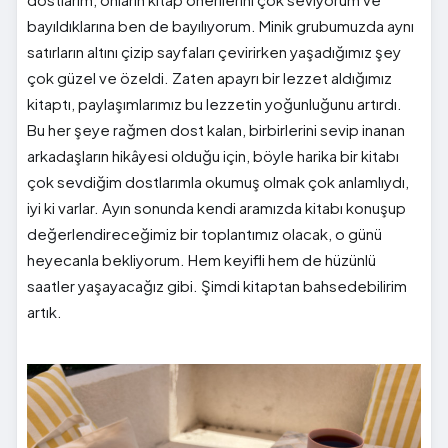
bayıldıklarına ben de bayılıyorum. Minik grubumuzda aynı
satırların altını çizip sayfaları çevirirken yaşadığımız şey
çok güzel ve özeldi. Zaten apayrı bir lezzet aldığımız
kitaptı, paylaşımlarımız bu lezzetin yoğunluğunu artırdı.
Bu her şeye rağmen dost kalan, birbirlerini sevip inanan
arkadaşların hikâyesi olduğu için, böyle harika bir kitabı
çok sevdiğim dostlarımla okumuş olmak çok anlamlıydı,
iyi ki varlar. Ayın sonunda kendi aramızda kitabı konuşup
değerlendireceğimiz bir toplantımız olacak, o günü
heyecanla bekliyorum. Hem keyifli hem de hüzünlü
saatler yaşayacağız gibi. Şimdi kitaptan bahsedebilirim
artık.