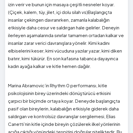
izin verir ve bunun için masaya çeşitli nesneler koyar.
(Çiçek, kalem, tüy, jilet, içi dolu silah vs)Başlangıçta
insanlar çekingen davranırken, zamanla kalabalığın
etkisiyle daha cesur ve saldırgan hale gelirler. Deneyin
ilerleyen aşamalarında sınırlar tamamen ortadan kalkar ve
insanlar zarar verici davranışlara yönelir. Kimi kadını
elbiselerini keser, kimi vücuduna yazılar yazar, kimi diken
batırır, kimi tükürür. En son kafasına tabanca dayayınca
kadın ayağa kalkar ve kitle hemen dağılır.
Marina Abramovic’in Rhythm 0 performansı, kitle
psikolojisinin birey üzerindeki dönüştürücü etkisini
çarpıcı bir biçimde ortaya koyar. Deneyde başlangıçta
pasif olan bireylerin, kalabalığın etkisiyle giderek daha
saldırgan ve kontrolsüz davranışlar sergilemesi, Elias
Canetti’nin kitle içinde bireyin çözülerek ilkel yönlerinin
açığa çıktığı yönündeki tespitini doğrular niteliktedir. Bu