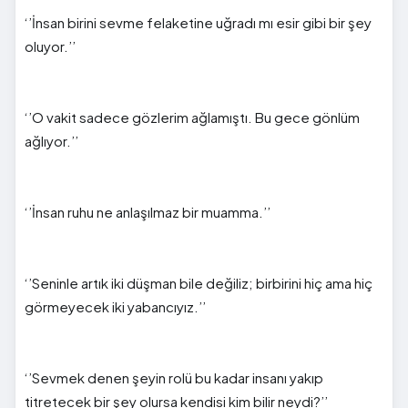
‘’İnsan birini sevme felaketine uğradı mı esir gibi bir şey
oluyor.’’
‘’O vakit sadece gözlerim ağlamıştı. Bu gece gönlüm
ağ
l
ıyor.’’
‘’İnsan ruhu ne anlaşılmaz bir muamma.’’
‘’Seninle artık iki düşman bile değiliz; birbirini hiç ama hiç
görmeyecek iki yabancıyız.’’
‘’Sevmek denen şeyin rolü bu kadar insanı yakıp
titretecek bir şey olursa kendisi kim bilir neydi?’’