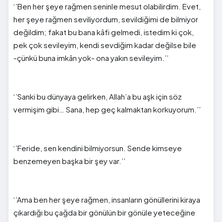
‘’Ben her şeye rağmen seninle mesut olabilirdim. Evet,
her şeye rağmen
seviliyordum, sevildiğimi de bilmiyor
değildim; fakat bu bana kâfi gelmedi, istedim ki çok,
pek çok sevileyim, kendi sevdiğim kadar değilse bile
-çünkü buna imkân yok- ona yakın sevileyim.’’
‘’Sanki bu dünyaya gelirken, Allah’a bu aşk için söz
vermişim gibi… Sana, hep geç kalmaktan korkuyorum.’’
‘’Feride, sen kendini bilmiyorsun. Sende kimseye
benzemeyen başka bir şey var.’’
‘’Ama ben her şeye rağmen, insanların gönüllerini kiraya
çıkardığı bu çağda bir
gönülün
bir
gönüle
yeteceğine