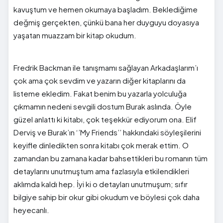
kavuştum ve hemen okumaya başladım. Beklediğime
değmiş gerçekten, çünkü bana her duyguyu doyasıya
yaşatan muazzam bir kitap okudum.
Fredrik Backman ile tanışmamı sağlayan Arkadaşlarım’ı
çok ama çok sevdim ve yazarın diğer kitaplarını da
listeme ekledim. Fakat benim bu yazarla yolculuğa
çıkmamın nedeni sevgili dostum Burak aslında. Öyle
güzel anlattı ki kitabı, çok teşekkür ediyorum ona. Elif
Derviş ve Burak’ın ‘’My Friends’’ hakkındaki söyleşilerini
keyifle dinledikten sonra kitabı çok merak ettim. O
zamandan bu zamana kadar bahsettikleri bu romanın tüm
detaylarını unutmuştum ama fazlasıyla etkilendikleri
aklımda kaldı hep. İyi ki o detayları unutmuşum; sıfır
bilgiye sahip bir okur gibi okudum ve böylesi çok daha
heyecanlı.