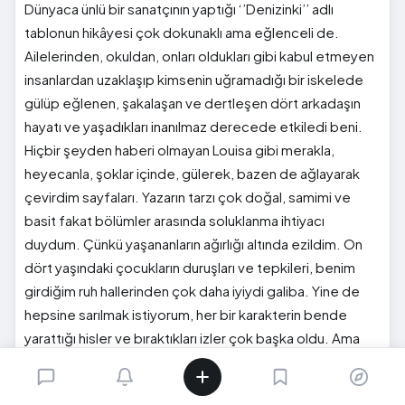
Dünyaca ünlü bir sanatçının yaptığı ‘’Denizinki’’ adlı
tablonun hikâyesi çok dokunaklı ama eğlenceli de.
Ailelerinden, okuldan, onları oldukları gibi kabul etmeyen
insanlardan uzaklaşıp kimsenin uğramadığı bir iskelede
gülüp eğlenen, şakalaşan ve dertleşen dört arkadaşın
hayatı ve yaşadıkları inanılmaz derecede etkiledi beni.
Hiçbir şeyden haberi olmayan Louisa gibi merakla,
heyecanla, şoklar içinde, gülerek, bazen de ağlayarak
çevirdim sayfaları. Yazarın tarzı çok doğal, samimi ve
basit fakat bölümler arasında soluklanma ihtiyacı
duydum. Çünkü yaşananların ağırlığı altında ezildim. On
dört yaşındaki çocukların duruşları ve tepkileri, benim
girdiğim ruh hallerinden çok daha iyiydi galiba. Yine de
hepsine sarılmak istiyorum, her bir karakterin bende
yarattığı hisler ve bıraktıkları izler çok başka oldu. Ama
Christian’ın yeri özellikle ayrı, yalnızca bir iki bölümde
geçtiği halde beni mahvetmeyi başardı.