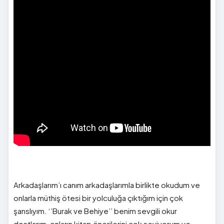
Arkadaşlarım’ı canım arkadaşlarımla birlikte okudum ve
onlarla müthiş ötesi bir yolculuğa çıktığım için çok
şanslıyım. ‘’Burak ve Behiye’’ benim sevgili okur
dostlarım, onların kitap önerilerini çok seviyorum ve