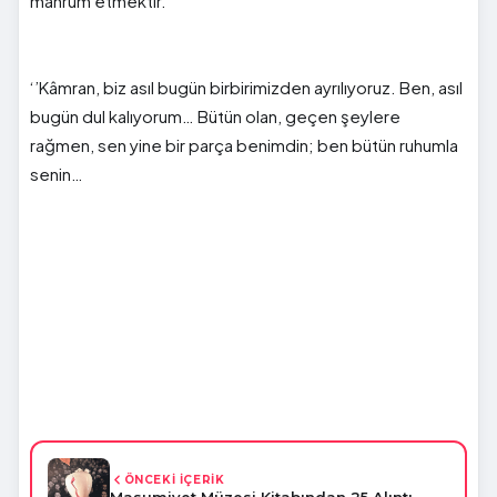
mahrum etmektir.’’
‘’
Kâmran
,
biz asıl bugün birbirimizden ayrılıyoruz. Ben, asıl
bugün dul kalıyorum… Bütün olan, geçen şeylere
rağmen, sen yine bir parça benimdin; ben bütün
ruhumla
senin…
ÖNCEKİ İÇERİK
Masumiyet Müzesi Kitabından 25 Alıntı