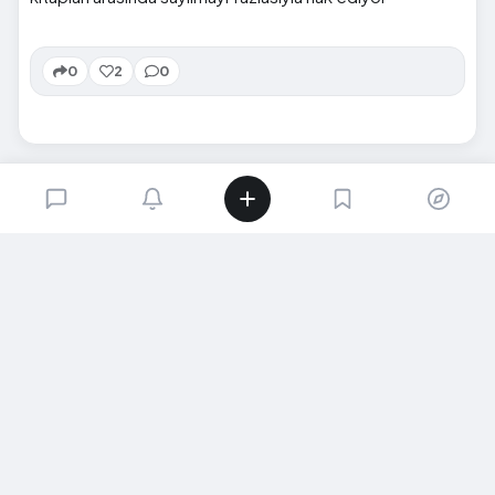
0
2
0
SIRADAKI İÇERIK