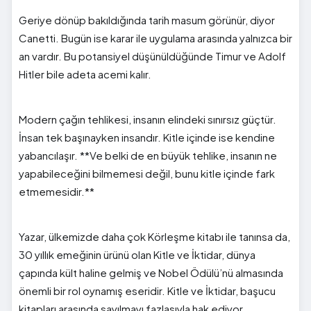
Geriye dönüp bakıldığında tarih masum görünür, diyor
Canetti. Bugün ise karar ile uygulama arasında yalnızca bir
an vardır. Bu potansiyel düşünüldüğünde Timur ve Adolf
Hitler bile adeta acemi kalır.
Modern çağın tehlikesi, insanın elindeki sınırsız güçtür.
İnsan tek başınayken insandır. Kitle içinde ise kendine
yabancılaşır. **Ve belki de en büyük tehlike, insanın ne
yapabileceğini bilmemesi değil, bunu kitle içinde fark
etmemesidir.**
Yazar, ülkemizde daha çok Körleşme kitabı ile tanınsa da,
30 yıllık emeğinin ürünü olan Kitle ve İktidar, dünya
çapında kült haline gelmiş ve Nobel Ödülü’nü almasında
önemli bir rol oynamış eseridir. Kitle ve İktidar, başucu
kitapları arasında sayılmayı fazlasıyla hak ediyor