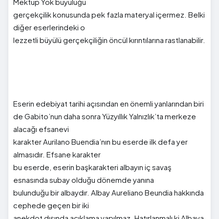
Mektup Yok büyülüğü
gerçekçilik konusunda pek fazla materyal içermez. Belki
diğer eserlerindeki o
lezzetli büyülü gerçekçiliğin öncül kırıntılarına rastlanabilir.
Eserin edebiyat tarihi açısından en önemli yanlarından biri
de Gabito’nun daha sonra Yüzyıllık Yalnızlık’ta merkeze
alacağı efsanevi
karakter Aurilano Buendia’nın bu eserde ilk defa yer
almasıdır. Efsane karakter
bu eserde, eserin başkarakteri albayın iç savaş
esnasında subay olduğu dönemde yanına
bulunduğu bir albaydır. Albay Aureliano Beundia hakkında
cephede geçen bir iki
anekdot dışında açıklama yapılmaz. Hatırlanmalı ki Albaya