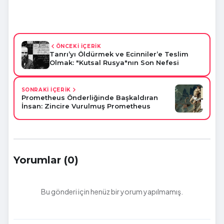
ÖNCEKİ İÇERİK
Tanrı’yı Öldürmek ve Ecinniler’e Teslim
Olmak: "Kutsal Rusya"nın Son Nefesi
SONRAKİ İÇERİK
Prometheus Önderliğinde Başkaldıran
İnsan: Zincire Vurulmuş Prometheus
Yorumlar (0)
Bu gönderi için henüz bir yorum yapılmamış.