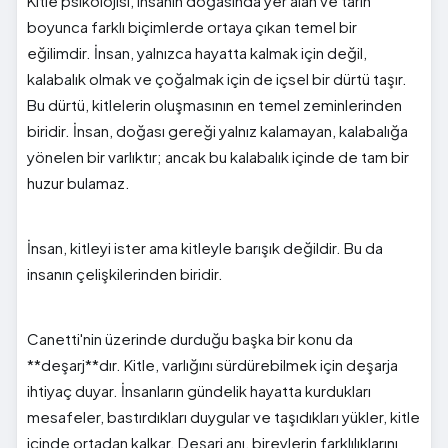
Kitle psikolojisi, insanın doğasında yer alan ve tarih
boyunca farklı biçimlerde ortaya çıkan temel bir
eğilimdir. İnsan, yalnızca hayatta kalmak için değil,
kalabalık olmak ve çoğalmak için de içsel bir dürtü taşır.
Bu dürtü, kitlelerin oluşmasının en temel zeminlerinden
biridir. İnsan, doğası gereği yalnız kalamayan, kalabalığa
yönelen bir varlıktır; ancak bu kalabalık içinde de tam bir
huzur bulamaz.
İnsan, kitleyi ister ama kitleyle barışık değildir. Bu da
insanın çelişkilerinden biridir.
Canetti'nin üzerinde durduğu başka bir konu da
**deşarj**dır. Kitle, varlığını sürdürebilmek için deşarja
ihtiyaç duyar. İnsanların gündelik hayatta kurdukları
mesafeler, bastırdıkları duygular ve taşıdıkları yükler, kitle
içinde ortadan kalkar. Deşarj anı, bireylerin farklılıklarını