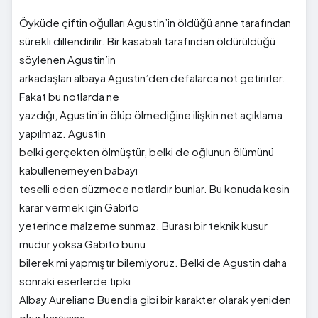
Öyküde çiftin oğulları Agustin’in öldüğü anne tarafından
sürekli dillendirilir. Bir kasabalı tarafından öldürüldüğü
söylenen Agustin’in
arkadaşları albaya Agustin’den defalarca not getirirler.
Fakat bu notlarda ne
yazdığı, Agustin’in ölüp ölmediğine ilişkin net açıklama
yapılmaz. Agustin
belki gerçekten ölmüştür, belki de oğlunun ölümünü
kabullenemeyen babayı
teselli eden düzmece notlardır bunlar. Bu konuda kesin
karar vermek için Gabito
yeterince malzeme sunmaz. Burası bir teknik kusur
mudur yoksa Gabito bunu
bilerek mi yapmıştır bilemiyoruz. Belki de Agustin daha
sonraki eserlerde tıpkı
Albay Aureliano Buendia gibi bir karakter olarak yeniden
okur karşısına