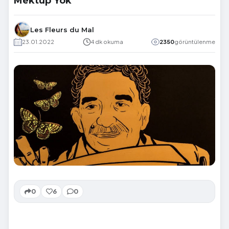
Mektup Yok
Les Fleurs du Mal
23.01.2022
4 dk okuma
2350
görüntülenme
0
6
0