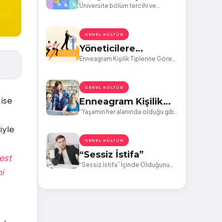
Üniversite
Üniversite bölüm tercihi ve
beraberinde geleceğe yönelik
Tercihlerinizi Nasıl
kariyer seçimi çok önemlidir.
Yapmalısınız?
GENEL KÜLTÜR
Yöneticilere
Tavsiyeler
Enneagram Kişilik Tiplerine Göre
Ekip Arkadaşlarınızı Hangi
Noktalarda Güçlendirmelisiniz?
GENEL KÜLTÜR
 ise
Enneagram Kişilik
Tiplerine Göre
“Yaşamın her alanında olduğu gibi
eğitim alanındaki davranışlarımız
Öğrenciler Eğitim
iyle
da kişilik tipimizden etkilenir. ”
Yaşamlarında Nasıl
GENEL KÜLTÜR
Davranır?
“Sessiz İstifa”
Best
“Sessiz İstifa” İçinde Olduğunu
i
Düşündüğünüz Çalışanınızı
Yeterince İyi Tanıyor Musunuz?