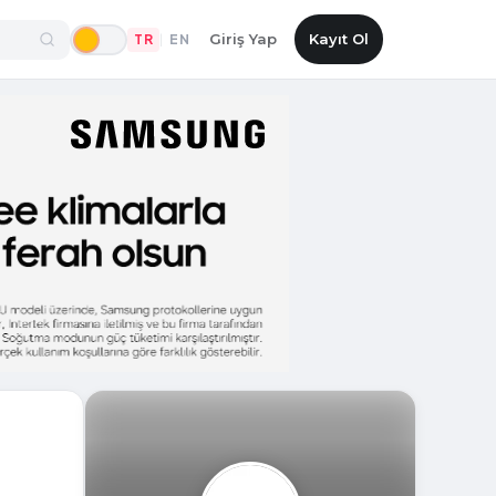
Giriş Yap
Kayıt Ol
TR
EN
|