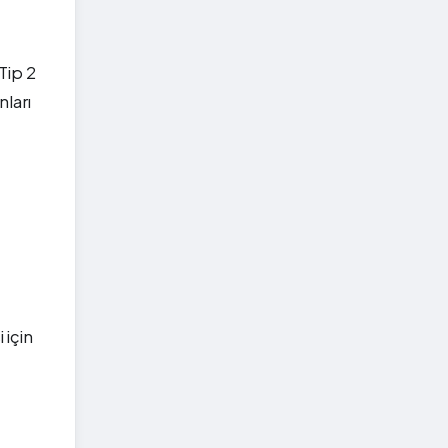
Tip 2
nları
 için