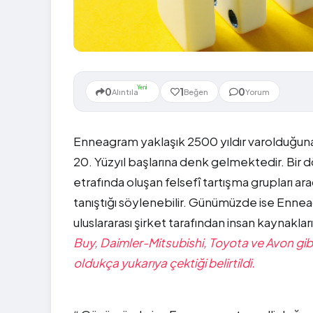
Yeni
0
1
0
Alıntıla
Beğen
Yorum
Enneagram yaklaşık 2500 yıldır varolduğuna
20. Yüzyıl başlarına denk gelmektedir. Bir 
etrafında oluşan felsefî tartışma grupları a
tanıştığı söylenebilir. Günümüzde ise Enne
uluslararası şirket tarafından insan kaynakları
Buy, Daimler-Mitsubishi, Toyota ve Avon gibi
oldukça yukarıya çektiği belirtildi.