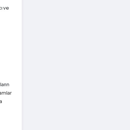
cı ve
ların
tamlar
a