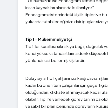
“ Günümüzde ise Enneagram temelli değerlen
insan kaynakları alanında kullanılıyor”
Enneagram sistemindeki kişilik tipleri ve bu ki
yukarıda tutabileceğinize dair ipuçları size ya
Tip 1- Mükemmeliyetçi
Tip 1’ler kurallara sıkı sıkıya bağlı, doğruluk 
kendi yüksek standartlarına denk düşecek 
yönlendiricisi bellemiş kişilerdir.
Dolayısıyla Tip 1 çalışanınıza karşı davranışl
kadar bu öneri tüm çalışanlar için geçerli gib
olduğundan, dikkate alınmayacak kadar ufak k
olabilir. Tip 1’e verilecek görev tanımı da ol
ve sabit bir plan içerisinde görevlerini kusu