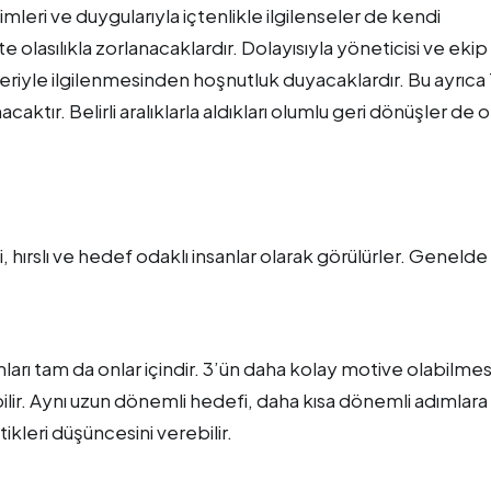
mleri ve duygularıyla içtenlikle ilgilenseler de kendi
lasılıkla zorlanacaklardır. Dolayısıyla yöneticisi ve ekip
iyle ilgilenmesinden hoşnutluk duyacaklardır. Bu ayrıca 
nacaktır. Belirli aralıklarla aldıkları olumlu geri dönüşler de o
, hırslı ve hedef odaklı insanlar olarak görülürler. Genelde
rı tam da onlar içindir. 3’ün daha kolay motive olabilmesi
bilir. Aynı uzun dönemli hedefi, daha kısa dönemli adımlara
ikleri düşüncesini verebilir.