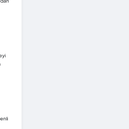
ndan
eyi
a
enli