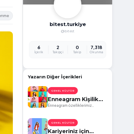
lenme
bitest.turkiye
@bitest
6
2
0
7,318
İçerik
Takipçi
Takip
Okunma
Yazarın Diğer İçerikleri
GENEL KÜLTÜR
Enneagram Kişilik
Tiplerinin Liderlik
Enneagram özelliklerimiz
hayatımızın diğer alanları gibi iş
Tarzları Nasıl
hayatında da kendini gösterir.
Farklılıklar Gösterir?
GENEL KÜLTÜR
Kariyeriniz için