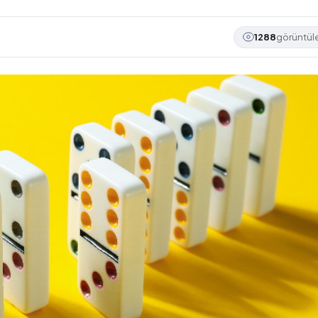
1288
görüntü