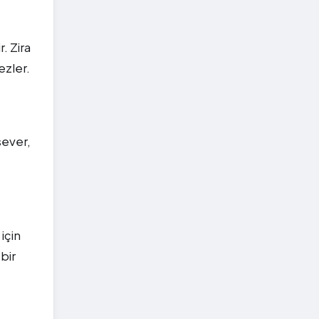
. Zira
ezler.
sever,
için
bir