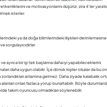
tkenliklerini ve motivasyonlarını düşürür, zira 4’ler yaratı
ilmek isterler.
şkilerindeki ya da doğa bilimlerindeki ilişkileri derinlemesine
e sorgulayıcıdırlar.
e ayrıca bir işi tek başlarına daha iyi yapabileceklerini
aları daha uygun olabilir. İçe dönük kişiler olsalar da bu on
a zorlandıkları anlamına gelmez. Daha ziyade kalabalık or
a alanları onları fazlaca yorup bunaltabilir. Böyle durumlard
lde takım oyuncusu olmadıkları söylenebilir.