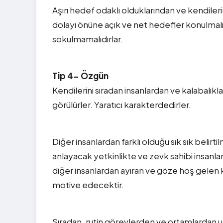
Aşırı hedef odaklı olduklarından ve kendilerin
dolayı önüne açık ve net hedefler konulmalıdı
sokulmamalıdırlar.
Tip 4- Özgün
Kendilerini sıradan insanlardan ve kalabalıkla
görülürler. Yaratıcı karakterdedirler.
Diğer insanlardan farklı olduğu sık sık belirti
anlayacak yetkinlikte ve zevk sahibi insanla
diğer insanlardan ayıran ve göze hoş gelen kat
motive edecektir.
Sıradan, rutin görevlerden ve ortamlardan uza