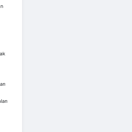
an
rak
arı
ları