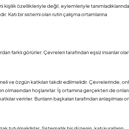
i kişilik özellikleriyle değil, eylemleriyle tanımladıklarınd
r. Katı bir sistemi olan rutin çalışma ortamlarına
rdan farklı görürler. Çevreleri tarafından eşsiz insanlar ola
lmeli ve özgün katkıları takdir edilmelidir. Çevrelerinde, onl
rın olmasından hoşlanırlar. İş ortamına gerçekten de onları
kılar verirler. Bunların başkaları tarafından anlaşılması on
k tutulmalıdırlar. Sistematik bir düzenin, katı kuralların