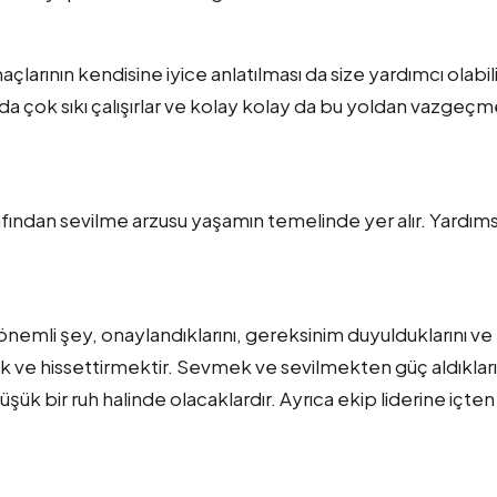
çlarının kendisine iyice anlatılması da size yardımcı olabilir
a çok sıkı çalışırlar ve kolay kolay da bu yoldan vazgeçm
arafından sevilme arzusu yaşamın temelinde yer alır. Yardım
önemli şey, onaylandıklarını, gereksinim duyulduklarını ve
ek ve hissettirmektir. Sevmek ve sevilmekten güç aldıkları 
şük bir ruh halinde olacaklardır. Ayrıca ekip liderine içten 