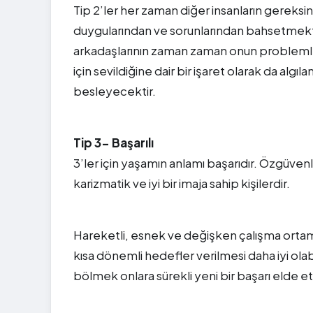
Tip 2’ler her zaman diğer insanların gereksini
duygularından ve sorunlarından bahsetmekte o
arkadaşlarının zaman zaman onun problemler
için sevildiğine dair bir işaret olarak da algıla
besleyecektir.
Tip 3- Başarılı
3’ler için yaşamın anlamı başarıdır. Özgüvenli
karizmatik ve iyi bir imaja sahip kişilerdir.
Hareketli, esnek ve değişken çalışma ortamla
kısa dönemli hedefler verilmesi daha iyi ola
bölmek onlara sürekli yeni bir başarı elde ett