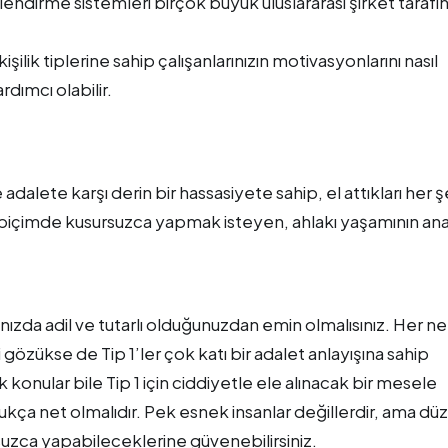
dirme sistemleri birçok büyük uluslararası şirket tarafı
şilik tiplerine sahip çalışanlarınızın motivasyonlarını nasıl
rdımcı olabilir.
ve adalete karşı derin bir hassasiyete sahip, el attıkları her ş
biçimde kusursuzca yapmak isteyen, ahlakı yaşamının an
arınızda adil ve tutarlı olduğunuzdan emin olmalısınız. Her ne
i gözükse de Tip 1’ler çok katı bir adalet anlayışına sahip
onular bile Tip 1 için ciddiyetle ele alınacak bir mesele
dukça net olmalıdır. Pek esnek insanlar değillerdir, ama düz
rsuzca yapabileceklerine güvenebilirsiniz.