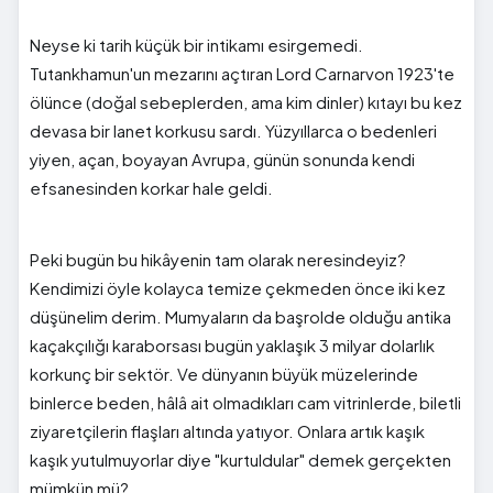
Neyse ki tarih küçük bir intikamı esirgemedi.
Tutankhamun'un mezarını açtıran Lord Carnarvon 1923'te
ölünce (doğal sebeplerden, ama kim dinler) kıtayı bu kez
devasa bir lanet korkusu sardı. Yüzyıllarca o bedenleri
yiyen, açan, boyayan Avrupa, günün sonunda kendi
efsanesinden korkar hale geldi.
Peki bugün bu hikâyenin tam olarak neresindeyiz?
Kendimizi öyle kolayca temize çekmeden önce iki kez
düşünelim derim. Mumyaların da başrolde olduğu antika
kaçakçılığı karaborsası bugün yaklaşık 3 milyar dolarlık
korkunç bir sektör. Ve dünyanın büyük müzelerinde
binlerce beden, hâlâ ait olmadıkları cam vitrinlerde, biletli
ziyaretçilerin flaşları altında yatıyor. Onlara artık kaşık
kaşık yutulmuyorlar diye "kurtuldular" demek gerçekten
mümkün mü?