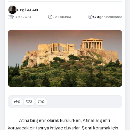
Ezgi ALAN
30.10.2024
2 dk okuma
670
görüntülenme
0
2
0
Atina bir şehir olarak kurulurken, Atinalılar şehri
koruyacak bir tanrıya ihtiyaç duyarlar. Şehri korumak için,