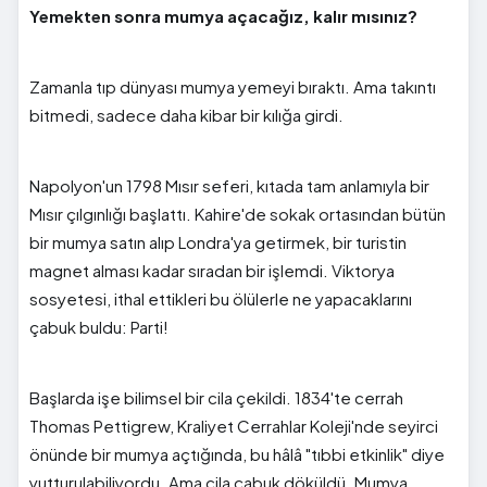
Yemekten sonra mumya açacağız, kalır mısınız?
Zamanla tıp dünyası mumya yemeyi bıraktı. Ama takıntı
bitmedi, sadece daha kibar bir kılığa girdi.
Napolyon'un 1798 Mısır seferi, kıtada tam anlamıyla bir
Mısır çılgınlığı başlattı. Kahire'de sokak ortasından bütün
bir mumya satın alıp Londra'ya getirmek, bir turistin
magnet alması kadar sıradan bir işlemdi. Viktorya
sosyetesi, ithal ettikleri bu ölülerle ne yapacaklarını
çabuk buldu: Parti!
Başlarda işe bilimsel bir cila çekildi. 1834'te cerrah
Thomas Pettigrew, Kraliyet Cerrahlar Koleji'nde seyirci
önünde bir mumya açtığında, bu hâlâ "tıbbi etkinlik" diye
yutturulabiliyordu. Ama cila çabuk döküldü. Mumya