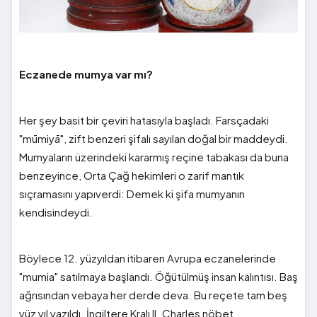
Eczanede mumya var mı?
Her şey basit bir çeviri hatasıyla başladı. Farsçadaki
"mūmiyā", zift benzeri şifalı sayılan doğal bir maddeydi.
Mumyaların üzerindeki kararmış reçine tabakası da buna
benzeyince, Orta Çağ hekimleri o zarif mantık
sıçramasını yapıverdi: Demek ki şifa mumyanın
kendisindeydi.
Böylece 12. yüzyıldan itibaren Avrupa eczanelerinde
"mumia" satılmaya başlandı. Öğütülmüş insan kalıntısı. Baş
ağrısından vebaya her derde deva. Bu reçete tam beş
yüz yıl yazıldı. İngiltere Kralı II. Charles nöbet