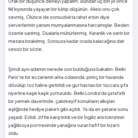
Ufak bir düşünce deneyi yapalım. Bundan üç bin yıl önce
Nil kıyısında yaşayan bir kâtip düşünün. Ailesi onu çok
sevmiş. Ölünce de sonsuzlukta rahat etsin diye
servetlerinin yarısını mumyalanmasına harcamışlar. Beden
özenle sarılmış. Dualarla mühürlenmiş. Karanlık ve serin bir
mezara bırakılmış. Sonsuza kadar orada kalacağına dair
sessiz bir sözle.
Şimdi aynı adamın nerede son bulduğuna bakalım. Belki
Paris'te bir eczanenin arka odasında, pirinç bir havanda
dövülüp toz haline getirildi ve gut hastası bir tüccara şifa
niyetine kaşık kaşık yutturuldu. Belki Londra'da şatafatlı
bir yemek davetinde, çakırkeyif konukların alkışları
eşliğinde hediye paketi gibi açıldı. Ya da en şairane sonu
yaşadı: Ezildi, ziftle karıştırıldı ve bir İngiliz aristokratının
yağlıboya portresinde yanağına vuran hafif bir kızartı
oldu.