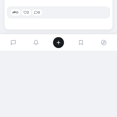
0
2
0
SIRADAKI İÇERIK