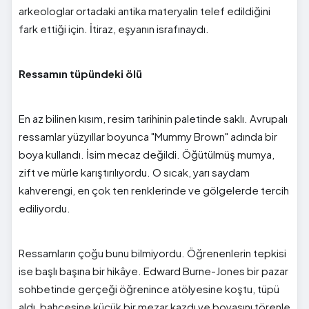
arkeologlar ortadaki antika materyalin telef edildiğini
fark ettiği için. İtiraz, eşyanın israfınaydı.
Ressamın tüpündeki ölü
En az bilinen kısım, resim tarihinin paletinde saklı. Avrupalı
ressamlar yüzyıllar boyunca "Mummy Brown" adında bir
boya kullandı. İsim mecaz değildi. Öğütülmüş mumya,
zift ve mürle karıştırılıyordu. O sıcak, yarı saydam
kahverengi, en çok ten renklerinde ve gölgelerde tercih
ediliyordu.
Ressamların çoğu bunu bilmiyordu. Öğrenenlerin tepkisi
ise başlı başına bir hikâye. Edward Burne-Jones bir pazar
sohbetinde gerçeği öğrenince atölyesine koştu, tüpü
aldı, bahçesine küçük bir mezar kazdı ve boyasını törenle