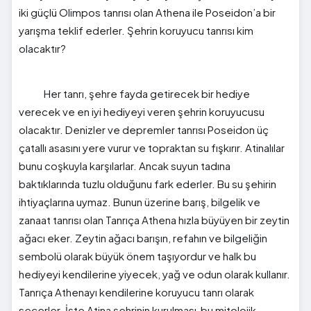
iki güçlü Olimpos tanrısı olan Athena ile Poseidon’a bir
yarışma teklif ederler. Şehrin koruyucu tanrısı kim
olacaktır?
Her tanrı, şehre fayda getirecek bir hediye
verecek ve en iyi hediyeyi veren şehrin koruyucusu
olacaktır. Denizler ve depremler tanrısı Poseidon üç
çatallı asasını yere vurur ve topraktan su fışkırır. Atinalılar
bunu coşkuyla karşılarlar. Ancak suyun tadına
baktıklarında tuzlu olduğunu fark ederler. Bu su şehirin
ihtiyaçlarına uymaz. Bunun üzerine barış, bilgelik ve
zanaat tanrısı olan Tanrıça Athena hızla büyüyen bir zeytin
ağacı eker. Zeytin ağacı barışın, refahın ve bilgeliğin
sembolü olarak büyük önem taşıyordur ve halk bu
hediyeyi kendilerine yiyecek, yağ ve odun olarak kullanır.
Tanrıça Athenayı kendilerine koruyucu tanrı olarak
seçerler. İşte Atina şehrinin kurulması bu mitolojik