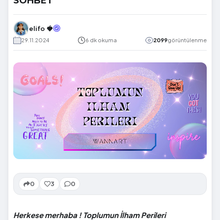
SOHBET
elifo 🍓
29.11.2024
6 dk okuma
2099
görüntülenme
0
3
0
Herkese merhaba ! Toplumun İlham Perileri