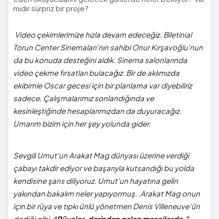
mıdır sürpriz bir proje?
Video çekimlerimize hızla devam edeceğiz. Biletinial
Torun Center Sinemaları'nın sahibi Onur Kırşavoğlu'nun
da bu konuda desteğini aldık. Sinema salonlarında
video çekme fırsatları bulacağız. Bir de aklımızda
ekibimle Oscar gecesi için bir planlama var diyebiliriz
sadece. Çalışmalarımız sonlandığında ve
kesinleştiğinde hesaplarımızdan da duyuracağız.
Umarım bizim için her şey yolunda gider.
Sevgili Umut'un Arakat Mag dünyası üzerine verdiği
çabayı takdir ediyor ve başarıyla kutsandığı bu yolda
kendisine şans diliyoruz. Umut'un hayatına gelin
yakından bakalım neler yapıyormuş. .Arakat Mag onun
için bir rüya ve tıpkı ünlü yönetmen Denis Villeneuve'ün
dediği gibi,
“Rüyalar, derinden gelen mesajlardır.”