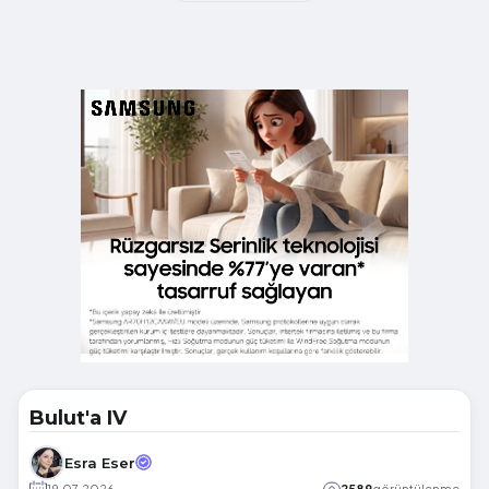
Bulut'a IV
Esra Eser
19.07.2026
2589
görüntülenme