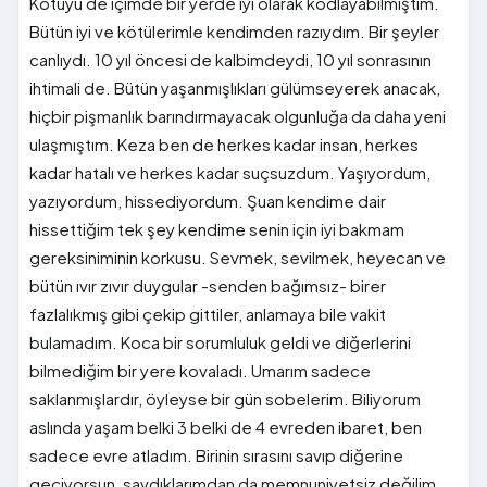
Kötüyü de içimde bir yerde iyi olarak kodlayabilmiştim.
Bütün iyi ve kötülerimle kendimden razıydım. Bir şeyler
canlıydı. 10 yıl öncesi de kalbimdeydi, 10 yıl sonrasının
ihtimali de. Bütün yaşanmışlıkları gülümseyerek anacak,
hiçbir pişmanlık barındırmayacak olgunluğa da daha yeni
ulaşmıştım. Keza ben de herkes kadar insan, herkes
kadar hatalı ve herkes kadar suçsuzdum. Yaşıyordum,
yazıyordum, hissediyordum. Şuan kendime dair
hissettiğim tek şey kendime senin için iyi bakmam
gereksiniminin korkusu. Sevmek, sevilmek, heyecan ve
bütün ıvır zıvır duygular -senden bağımsız- birer
fazlalıkmış gibi çekip gittiler, anlamaya bile vakit
bulamadım. Koca bir sorumluluk geldi ve diğerlerini
bilmediğim bir yere kovaladı. Umarım sadece
saklanmışlardır, öyleyse bir gün sobelerim. Biliyorum
aslında yaşam belki 3 belki de 4 evreden ibaret, ben
sadece evre atladım. Birinin sırasını savıp diğerine
geçiyorsun, savdıklarımdan da memnuniyetsiz değilim