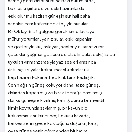
sarhoş gemi diyorlar buna bazı durumlarda,
bazı eski şiirlerde ve eski haziranlarda,
eski olur mu haziran güneşin süt hali daha
sabahın cam kafesinde ateşiyle sunulan…
Bir Oktay Rifat gölgesi gerek şimdi buraya
mühür yorumları, yalnız sular, eski kapanlar
ve gözleriyle kuş avlayan, sesleriyle kanat vuran
çocuklar, yağmur gözlüsü de olabilir bulut bakışlısı da
uykuları kır manzarasıyla yaz sesleri arasında
üstü açık rüyalar kokar, masal kokarlar ılık
hep haziran kokarlar hep kırık bir arkadaşlık…
Senin ağzın güneş kokuyor daha, taze güneş,
dalından koparılmış ve biraz toprağa damlamış,
dünkü güneşse kıvrılmış kalmış dürülü bir mendil
kimin koynunda saklanmış, bir kavun gibi
koklanmış, sarı bir güneş kokusu havada,
herkes senin gece koktuğunu düşünür, kara,
oysa güneş senin gövdenden bir hatıra,