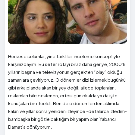
Herkese selamlar, yine farklı bir inceleme konseptiyle
karşınızdayım. Bu sefer rotayı biraz daha geriye, 2000’li
yılların başına ve televizyonun gerçekten “olay” olduğu
zamanlara çeviriyoruz. O dönemler dizi izlemek bugünkü
gibi arka planda akan bir şey değil; ailece toplanılan,
reklamları bile beklenen, ertesi gün okulda ya da işte
konuşulan bir ritüeldi. Ben de o dönemlerden aklımda
kalan ve yıllar sonra yeniden izleyince -defalarca izledim-
bambaşka bir gözle baktığım bir yapım olan Yabancı
Damat’a dönüyorum.