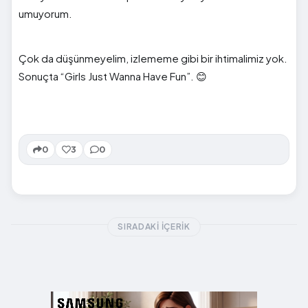
umuyorum.
Çok da düşünmeyelim, izlememe gibi bir ihtimalimiz yok.
Sonuçta “Girls Just Wanna Have Fun”. 😊
0
3
0
SIRADAKI İÇERIK