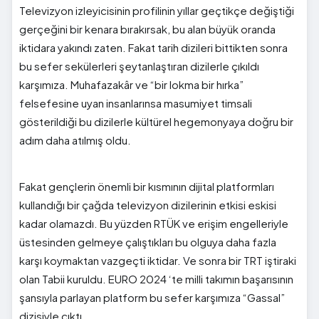
Televizyon izleyicisinin profilinin yıllar geçtikçe değiştiği
gerçeğini bir kenara bırakırsak, bu alan büyük oranda
iktidara yakındı zaten. Fakat tarih dizileri bittikten sonra
bu sefer sekülerleri şeytanlaştıran dizilerle çıkıldı
karşımıza. Muhafazakâr ve “bir lokma bir hırka”
felsefesine uyan insanlarınsa masumiyet timsali
gösterildiği bu dizilerle kültürel hegemonyaya doğru bir
adım daha atılmış oldu.
Fakat gençlerin önemli bir kısmının dijital platformları
kullandığı bir çağda televizyon dizilerinin etkisi eskisi
kadar olamazdı. Bu yüzden RTÜK ve erişim engelleriyle
üstesinden gelmeye çalıştıkları bu olguya daha fazla
karşı koymaktan vazgeçti iktidar. Ve sonra bir TRT iştiraki
olan Tabii kuruldu. EURO 2024 ‘te milli takımın başarısının
şansıyla parlayan platform bu sefer karşımıza “Gassal”
dizisiyle çıktı.