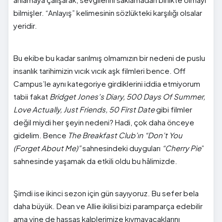
bilmişler. “Anlayış” kelimesinin sözlükteki karşılığı olsalar
yeridir.
Bu ekibe bu kadar sarılmış olmamızın bir nedeni de puslu
insanlık tarihimizin vıcık vıcık aşk filmleri bence. Off
Campus’le aynı kategoriye girdiklerini iddia etmiyorum
tabii fakat
Bridget Jones's Diary, 500 Days Of Summer,
Love Actually, Just Friends, 50 First Date
gibi filmler
değil miydi her şeyin nedeni? Hadi, çok daha önceye
gidelim. Bence
The Breakfast Club’ın “Don’t You
(Forget About Me)”
sahnesindeki duyguları
“Cherry Pie
”
sahnesinde yaşamak da etkili oldu bu hâlimizde.
Şimdi ise ikinci sezon için gün sayıyoruz. Bu sefer bela
daha büyük. Dean ve Allie ikilisi bizi paramparça edebilir
ama yine de hassas kalplerimize kıymayacaklarını