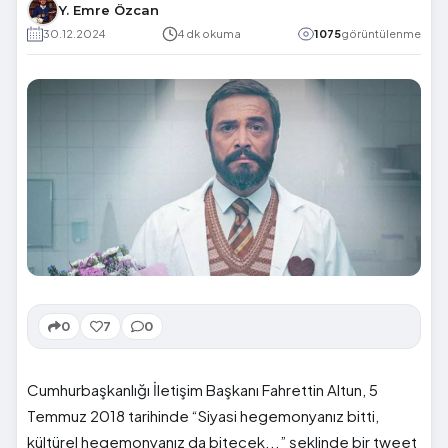
Y. Emre Özcan
30.12.2024
4 dk okuma
1075
görüntülenme
0
7
0
Cumhurbaşkanlığı İletişim Başkanı Fahrettin Altun, 5
Temmuz 2018 tarihinde “Siyasi hegemonyanız bitti,
kültürel hegemonyanız da bitecek...” şeklinde bir tweet