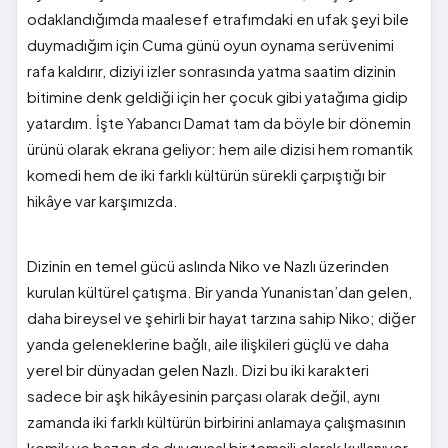
odaklandığımda maalesef etrafımdaki en ufak şeyi bile
duymadığım için Cuma günü oyun oynama serüvenimi
rafa kaldırır, diziyi izler sonrasında yatma saatim dizinin
bitimine denk geldiği için her çocuk gibi yatağıma gidip
yatardım. İşte Yabancı Damat tam da böyle bir dönemin
ürünü olarak ekrana geliyor: hem aile dizisi hem romantik
komedi hem de iki farklı kültürün sürekli çarpıştığı bir
hikâye var karşımızda.
Dizinin en temel gücü aslında Niko ve Nazlı üzerinden
kurulan kültürel çatışma. Bir yanda Yunanistan’dan gelen,
daha bireysel ve şehirli bir hayat tarzına sahip Niko; diğer
yanda geleneklerine bağlı, aile ilişkileri güçlü ve daha
yerel bir dünyadan gelen Nazlı. Dizi bu iki karakteri
sadece bir aşk hikâyesinin parçası olarak değil, aynı
zamanda iki farklı kültürün birbirini anlamaya çalışmasının
komik ve bazen de duygusal bir temsili olarak kullanıyor.