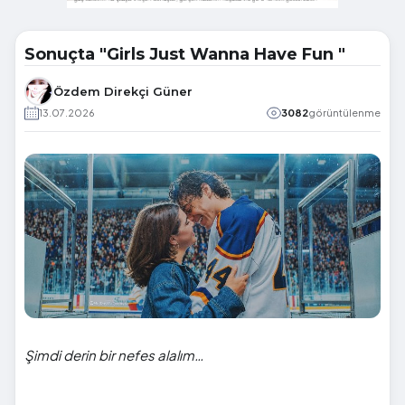
Sonuçta "Girls Just Wanna Have Fun "
Özdem Direkçi Güner
13.07.2026
3082
görüntülenme
Şimdi derin bir nefes alalım…