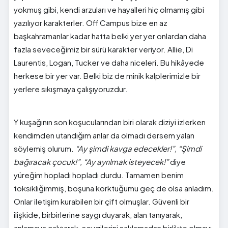
yokmuş gibi, kendi arzuları ve hayalleri hiç olmamış gibi
yazılıyor karakterler. Off Campus bize en az
başkahramanlar kadar hatta belki yer yer onlardan daha
fazla seveceğimiz bir sürü karakter veriyor. Allie, Di
Laurentis, Logan, Tucker ve daha niceleri. Bu hikâyede
herkese bir yer var. Belki biz de minik kalplerimizle bir
yerlere sıkışmaya çalışıyoruzdur.
Y kuşağının son koşucularından biri olarak diziyi izlerken
kendimden utandığım anlar da olmadı dersem yalan
söylemiş olurum.
“Ay şimdi kavga edecekler!”, “Şimdi
bağıracak çocuk!”, “Ay ayrılmak isteyecek!”
diye
yüreğim hopladı hopladı durdu. Tamamen benim
toksikliğimmiş, boşuna korktuğumu geç de olsa anladım.
Onlar iletişim kurabilen bir çift olmuşlar. Güvenli bir
ilişkide, birbirlerine saygı duyarak, alan tanıyarak,
anlamaya çalışarak, sevgilerini saklamadan birlikte olmayı