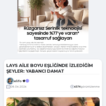
LAYS AİLE BOYU EŞLİĞİNDE İZLEDİĞİM
ŞEYLER: YABANCI DAMAT
elifo 🍓
08.06.2026
6374
görüntülenme