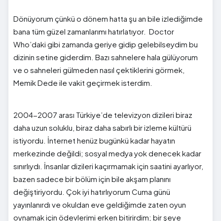
Dönüyorum çünkü o dönem hatta şu an bile izlediğimde
bana tüm güzel zamanlarımı hatırlatıyor. Doctor
Who’daki gibi zamanda geriye gidip gelebilseydim bu
dizinin setine giderdim. Bazı sahnelere hala gülüyorum
ve o sahneleri gülmeden nasıl çektiklerini görmek,
Memik Dede ile vakit geçirmek isterdim.
2004-2007 arası Türkiye’de televizyon dizileri biraz
daha uzun soluklu, biraz daha sabırlı bir izleme kültürü
istiyordu. İnternet henüz bugünkü kadar hayatın
merkezinde değildi; sosyal medya yok denecek kadar
sınırlıydı. İnsanlar dizileri kaçırmamak için saatini ayarlıyor,
bazen sadece bir bölüm için bile akşam planını
değiştiriyordu. Çok iyi hatırlıyorum Cuma günü
yayınlanırdı ve okuldan eve geldiğimde zaten oyun
oynamak için ödevlerimi erken bitirirdim; bir şeye