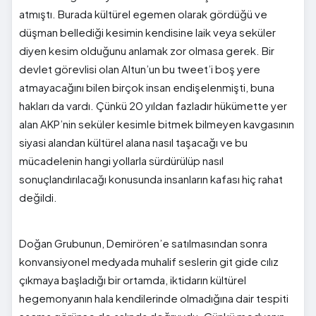
atmıştı. Burada kültürel egemen olarak gördüğü ve
düşman bellediği kesimin kendisine laik veya seküler
diyen kesim olduğunu anlamak zor olmasa gerek. Bir
devlet görevlisi olan Altun’un bu tweet’i boş yere
atmayacağını bilen birçok insan endişelenmişti, buna
hakları da vardı. Çünkü 20 yıldan fazladır hükümette yer
alan AKP’nin seküler kesimle bitmek bilmeyen kavgasının
siyasi alandan kültürel alana nasıl taşacağı ve bu
mücadelenin hangi yollarla sürdürülüp nasıl
sonuçlandırılacağı konusunda insanların kafası hiç rahat
değildi.
Doğan Grubunun, Demirören’e satılmasından sonra
konvansiyonel medyada muhalif seslerin git gide cılız
çıkmaya başladığı bir ortamda, iktidarın kültürel
hegemonyanın hala kendilerinde olmadığına dair tespiti