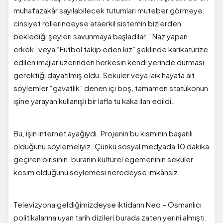
muhafazakâr sayılabilecek tutumları muteber görmeye;
cinsiyet rollerindeyse ataerkil sistemin bizlerden
beklediği şeyleri savunmaya başladılar. “Naz yapan
erkek” veya “Futbol takip eden kız” şeklinde karikatürize
edilen imajlar üzerinden herkesin kendi yerinde durması
gerektiği dayatılmış oldu. Seküler veya laik hayata ait
söylemler “gavatlık” denen içi boş, tamamen statükonun
işine yarayan kullanışlı bir lafla tu kaka ilan edildi.
Bu, işin internet ayağıydı. Projenin bu kısmının başarılı
olduğunu söylemeliyiz. Çünkü sosyal medyada 10 dakika
geçiren birisinin, buranın kültürel egemeninin seküler
kesim olduğunu söylemesi neredeyse imkânsız.
Televizyona geldiğimizdeyse iktidarın Neo – Osmanlıcı
politikalarına uyan tarih dizileri burada zaten yerini almıştı.