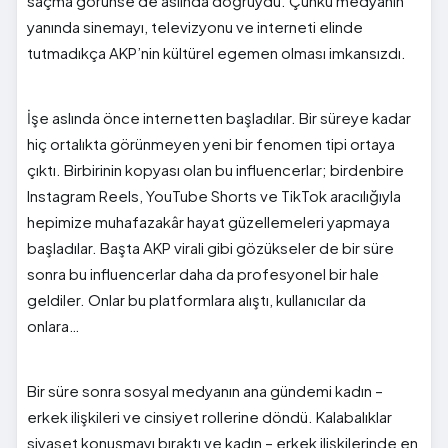
saçma görünse de aslında doğruydu. Çünkü medyanın
yanında sinemayı, televizyonu ve interneti elinde
tutmadıkça AKP’nin kültürel egemen olması imkansızdı.
İşe aslında önce internetten başladılar. Bir süreye kadar
hiç ortalıkta görünmeyen yeni bir fenomen tipi ortaya
çıktı. Birbirinin kopyası olan bu influencerlar; birdenbire
Instagram Reels, YouTube Shorts ve TikTok aracılığıyla
hepimize muhafazakâr hayat güzellemeleri yapmaya
başladılar. Başta AKP virali gibi gözükseler de bir süre
sonra bu influencerlar daha da profesyonel bir hale
geldiler. Onlar bu platformlara alıştı, kullanıcılar da
onlara…
Bir süre sonra sosyal medyanın ana gündemi kadın –
erkek ilişkileri ve cinsiyet rollerine döndü. Kalabalıklar
siyaset konuşmayı bıraktı ve kadın – erkek ilişkilerinde en