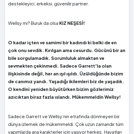
destekleyici, erkeksi, güvenilir partner.
Wellsy mi? Buruk da olsa
KIZ NEŞESİ!
O kadar içten ve samimi bir kadındı ki belki de en
çok onu sevdik. Kırılgan ama cesurdu. Gücünü bir an
bile sorgulamadık. Sorumluluk almaktan ve
sevmekten çekinmedi. Sadece Garrett'la olan
ilişkisinde değil, her an ışıl ışıldı. Üzüldüğünde bizim
de canımız yandı. Yaşadığı ikilemleri biz de yaşadık.
O kendini yeniden büyütürken bizim gözlerimiz
azıcıktan biraz fazla ıslandı. Mükemmeldin Wellsy!
Sadece Garrett ve Wellsy’nin etrafında dönmeyen bir
dünya izlemek de mükemmeldi. Çok uzun zamandır tüm
yapımlarda ana karakterler için yaşıyor herkes. Hayatları