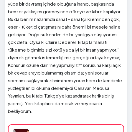
yüce bir davranış içinde olduğuna inanıp, başkasında
benzer yaklaşımı görmeyince öfkeye ve kibre kapılıyor.
Bu da benim nazarımda sanat - sanatçı ikileminden çok,
eser - tüketici çatışmasını daha önemli bi mesele haline
getiriyor. Doğrusu kendim de bu yanılgıya düşüyorum
çok defa. Oysa ki Claire Dederer kitapta ''sanatı
tüketme biçiminiz sizi kötü ya da iyi bir insan yapmıyor.''
diyerek görmek istemediğimiz gerçeği ortaya koymuş.
Konunun özüne dair ''ne yapmalıyız?'' sorusuna karşı açık
bir cevap arayıp bulamamış olsam da; yeni sorular
sormamı sağlayarak zihnimi hem yoran hem de kendimle
yüzleştiren bi okuma denemiydi Canavar. Medusa
Yayınları, bu kitabı Türkçe'ye kazandırarak harika bir iş
yapmış. Yeni kitaplarını da merak ve heyecanla
bekliyorum.