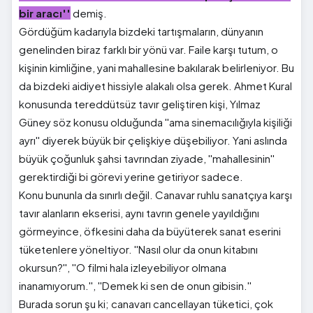
bir aracı''
demiş.
Gördüğüm kadarıyla bizdeki tartışmaların, dünyanın
genelinden biraz farklı bir yönü var. Faile karşı tutum, o
kişinin kimliğine, yani mahallesine bakılarak belirleniyor. Bu
da bizdeki aidiyet hissiyle alakalı olsa gerek. Ahmet Kural
konusunda tereddütsüz tavır geliştiren kişi, Yılmaz
Güney söz konusu olduğunda ''ama sinemacılığıyla kişiliği
ayrı'' diyerek büyük bir çelişkiye düşebiliyor. Yani aslında
büyük çoğunluk şahsi tavrından ziyade, ''mahallesinin''
gerektirdiği bi görevi yerine getiriyor sadece.
Konu bununla da sınırlı değil. Canavar ruhlu sanatçıya karşı
tavır alanların ekserisi, aynı tavrın genele yayıldığını
görmeyince, öfkesini daha da büyüterek sanat eserini
tüketenlere yöneltiyor. ''Nasıl olur da onun kitabını
okursun?'', ''O filmi hala izleyebiliyor olmana
inanamıyorum.'', ''Demek ki sen de onun gibisin.''
Burada sorun şu ki; canavarı cancellayan tüketici, çok