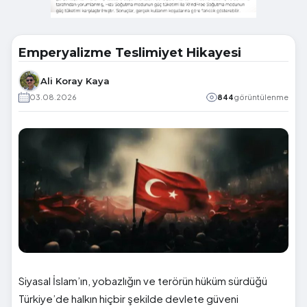
Emperyalizme Teslimiyet Hikayesi
Ali Koray Kaya
03.08.2026
844
görüntülenme
Siyasal İslam’ın, yobazlığın ve terörün hüküm sürdüğü
Türkiye’de halkın hiçbir şekilde devlete güveni