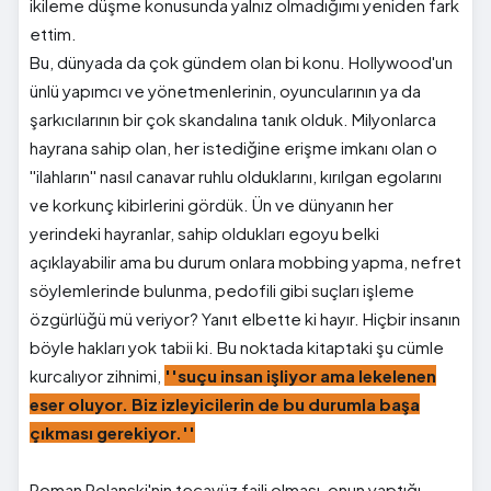
ikileme düşme konusunda yalnız olmadığımı yeniden fark
ettim.
Bu, dünyada da çok gündem olan bi konu. Hollywood'un
ünlü yapımcı ve yönetmenlerinin, oyuncularının ya da
şarkıcılarının bir çok skandalına tanık olduk. Milyonlarca
hayrana sahip olan, her istediğine erişme imkanı olan o
''ilahların'' nasıl canavar ruhlu olduklarını, kırılgan egolarını
ve korkunç kibirlerini gördük. Ün ve dünyanın her
yerindeki hayranlar, sahip oldukları egoyu belki
açıklayabilir ama bu durum onlara mobbing yapma, nefret
söylemlerinde bulunma, pedofili gibi suçları işleme
özgürlüğü mü veriyor? Yanıt elbette ki hayır. Hiçbir insanın
böyle hakları yok tabii ki. Bu noktada kitaptaki şu cümle
kurcalıyor zihnimi,
''suçu insan işliyor ama lekelenen
eser oluyor. Biz izleyicilerin de bu durumla başa
çıkması gerekiyor.''
Roman Polanski'nin tecavüz faili olması, onun yaptığı