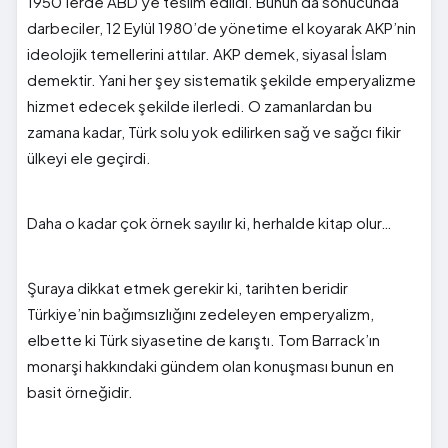
1950’lerde ABD’ye teslim edildi. Bunun da sonucunda
darbeciler, 12 Eylül 1980’de yönetime el koyarak AKP’nin
ideolojik temellerini attılar. AKP demek, siyasal İslam
demektir. Yani her şey sistematik şekilde emperyalizme
hizmet edecek şekilde ilerledi. O zamanlardan bu
zamana kadar, Türk solu yok edilirken sağ ve sağcı fikir
ülkeyi ele geçirdi.
Daha o kadar çok örnek sayılır ki, herhalde kitap olur…
Şuraya dikkat etmek gerekir ki, tarihten beridir
Türkiye’nin bağımsızlığını zedeleyen emperyalizm,
elbette ki Türk siyasetine de karıştı. Tom Barrack’ın
monarşi hakkındaki gündem olan konuşması bunun en
basit örneğidir.