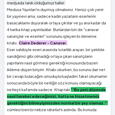
medyada tanık olduğumuz haller.
Medusa Yayınları'nı duymuş olmalısınız. Henüz çok yenir
bir yayınevi ama, sadece kadın yazarların eserlerini
basacaklarını duyurarak ortaya çıktılar ve şu ana kadar da
4 harika kitap yayımladılar. Bunlardan biri de ''canavar
sanatçılar ve eserleri'' sorununu işleyen bi deneme
kitabı.
Claire Dederer - Canavar.
Eser sahibiyle eseri arasında tutarlılık arayan, bir şekilde
sandığımız gibi olmadığı ortaya çıkan sanatçıların
yapıtlarını nasıl görmesi gerektiği konusunda bazen
ikileme düşen biriyim. Kitabı okurken, bu soruna dair net
bir cevap bulacağım umuduyla başladım fakat okumamın
sonucunda böyle bir netliğin söz konusu olamayacağı
netleşti kafamda sadece. Kitaptaki
''Bu yeni düzende
nasıl hareket edeceğimizi, hatta ne hissetmemiz
gerektiğini bilmeyişimizden normal bir şey olamaz.''
cümlesi beni bi nebze rahatlattı aslında. Bu konuda