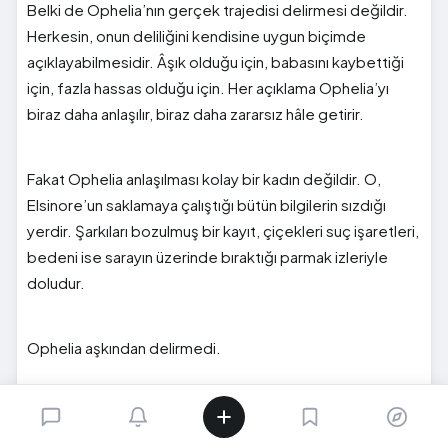
Belki de Ophelia’nın gerçek trajedisi delirmesi değildir.
Herkesin, onun deliliğini kendisine uygun biçimde
açıklayabilmesidir. Âşık olduğu için, babasını kaybettiği
için, fazla hassas olduğu için. Her açıklama Ophelia’yı
biraz daha anlaşılır, biraz daha zararsız hâle getirir.
Fakat Ophelia anlaşılması kolay bir kadın değildir. O,
Elsinore’un saklamaya çalıştığı bütün bilgilerin sızdığı
yerdir. Şarkıları bozulmuş bir kayıt, çiçekleri suç işaretleri,
bedeni ise sarayın üzerinde bıraktığı parmak izleriyle
doludur.
Ophelia aşkından delirmedi.
Herkesin bildiği hâlde sustuğu şeyleri tek başına
taşımaya zorlandı. Sonra taşıyamadığı anda, onun hakikati