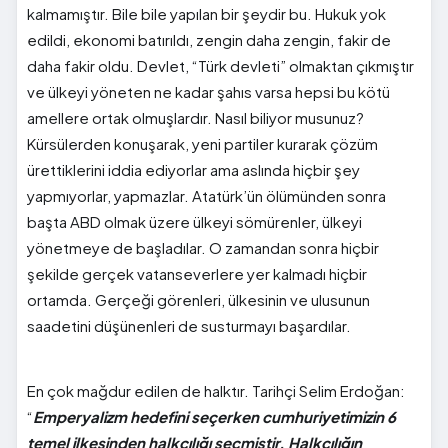
kalmamıştır. Bile bile yapılan bir şeydir bu. Hukuk yok
edildi, ekonomi batırıldı, zengin daha zengin, fakir de
daha fakir oldu. Devlet, “Türk devleti” olmaktan çıkmıştır
ve ülkeyi yöneten ne kadar şahıs varsa hepsi bu kötü
amellere ortak olmuşlardır. Nasıl biliyor musunuz?
Kürsülerden konuşarak, yeni partiler kurarak çözüm
ürettiklerini iddia ediyorlar ama aslında hiçbir şey
yapmıyorlar, yapmazlar. Atatürk’ün ölümünden sonra
başta ABD olmak üzere ülkeyi sömürenler, ülkeyi
yönetmeye de başladılar. O zamandan sonra hiçbir
şekilde gerçek vatanseverlere yer kalmadı hiçbir
ortamda. Gerçeği görenleri, ülkesinin ve ulusunun
saadetini düşünenleri de susturmayı başardılar.
En çok mağdur edilen de halktır. Tarihçi Selim Erdoğan:
“
Emperyalizm hedefini seçerken cumhuriyetimizin 6
temel ilkesinden halkçılığı seçmiştir. Halkçılığın