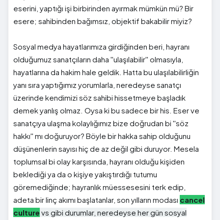
eserini, yaptığı işi birbirinden ayırmak mümkün mü? Bir
esere; sahibinden bağımsız, objektif bakabilir miyiz?
Sosyal medya hayatlarımıza girdiğinden beri, hayranı
olduğumuz sanatçıların daha ''ulaşılabilir'' olmasıyla,
hayatlarına da hakim hale geldik. Hatta bu ulaşılabilirliğin
yanı sıra yaptığımız yorumlarla, neredeyse sanatçı
üzerinde kendimizi söz sahibi hissetmeye başladık
demek yanlış olmaz. Oysa ki bu sadece bir his. Eser ve
sanatçıya ulaşma kolaylığımız bize doğrudan bi ''söz
hakkı'' mı doğuruyor? Böyle bir hakka sahip olduğunu
düşünenlerin sayısı hiç de az değil gibi duruyor. Mesela
toplumsal bi olay karşısında, hayranı olduğu kişiden
beklediği ya da o kişiye yakıştırdığı tutumu
göremediğinde; hayranlık müessesesini terk edip,
adeta bir linç akımı başlatanlar, son yılların modası
cancel
culture
vs gibi durumlar, neredeyse her gün sosyal