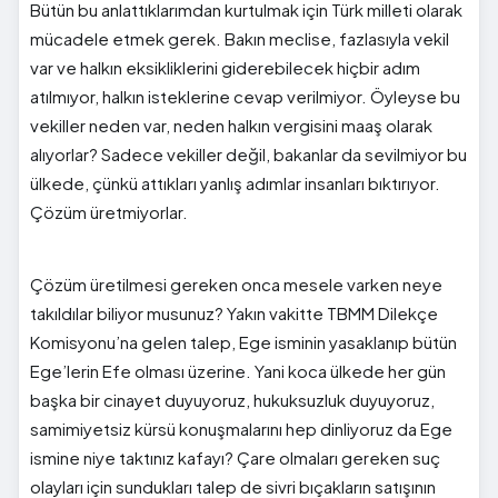
Bütün bu anlattıklarımdan kurtulmak için Türk milleti olarak
mücadele etmek gerek. Bakın meclise, fazlasıyla vekil
var ve halkın eksikliklerini giderebilecek hiçbir adım
atılmıyor, halkın isteklerine cevap verilmiyor. Öyleyse bu
vekiller neden var, neden halkın vergisini maaş olarak
alıyorlar? Sadece vekiller değil, bakanlar da sevilmiyor bu
ülkede, çünkü attıkları yanlış adımlar insanları bıktırıyor.
Çözüm üretmiyorlar.
Çözüm üretilmesi gereken onca mesele varken neye
takıldılar biliyor musunuz? Yakın vakitte TBMM Dilekçe
Komisyonu’na gelen talep, Ege isminin yasaklanıp bütün
Ege’lerin Efe olması üzerine. Yani koca ülkede her gün
başka bir cinayet duyuyoruz, hukuksuzluk duyuyoruz,
samimiyetsiz kürsü konuşmalarını hep dinliyoruz da Ege
ismine niye taktınız kafayı? Çare olmaları gereken suç
olayları için sundukları talep de sivri bıçakların satışının