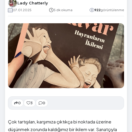
Lady Chatterly
07.01.2025
5 dk okuma
922
görüntülenme
0
3
0
Çok tartışılan, karşımıza çıktıkça bi noktada üzerine
düşünmek zorunda kaldığımız bir ikilem var. Sanatçıyla