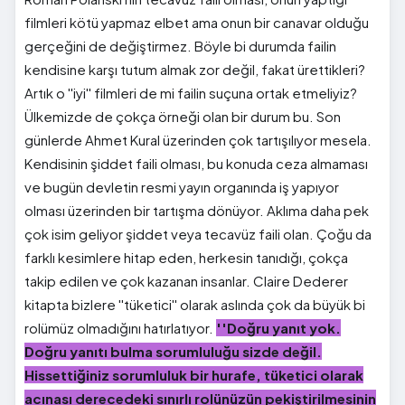
filmleri kötü yapmaz elbet ama onun bir canavar olduğu
gerçeğini de değiştirmez. Böyle bi durumda failin
kendisine karşı tutum almak zor değil, fakat ürettikleri?
Artık o ''iyi'' filmleri de mi failin suçuna ortak etmeliyiz?
Ülkemizde de çokça örneği olan bir durum bu. Son
günlerde Ahmet Kural üzerinden çok tartışılıyor mesela.
Kendisinin şiddet faili olması, bu konuda ceza almaması
ve bugün devletin resmi yayın organında iş yapıyor
olması üzerinden bir tartışma dönüyor. Aklıma daha pek
çok isim geliyor şiddet veya tecavüz faili olan. Çoğu da
farklı kesimlere hitap eden, herkesin tanıdığı, çokça
takip edilen ve çok kazanan insanlar. Claire Dederer
kitapta bizlere ''tüketici'' olarak aslında çok da büyük bi
rolümüz olmadığını hatırlatıyor.
''Doğru yanıt yok.
Doğru yanıtı bulma sorumluluğu sizde değil.
Hissettiğiniz sorumluluk bir hurafe, tüketici olarak
acınası derecedeki sınırlı rolünüzün pekiştirilmesinin