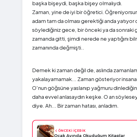
başka bişeydi, başka bişey olmalıydı.
Zaman, yine de iyi bir öğretici. Öğreniyorsu
adam tam da olması gerektiği anda yatıyor d
söylediğiniz gece, bir önceki ya da sonrak
zamanda gitti, şimdi nerede ne yaptığını bil
zamanında değmişti..
Demek ki zaman değil de, aslında zamanlama 
yakalayamamak... Zaman gösteriyor insana y
O'nun göğsüne yaslanıp yağmuru dinlediğin o
daha evvel anlasaydın keşke. O an söylesey
diye. Ah... Bir zaman hatası, anladım.
ÖNCEKİ İÇERİK
Ocak Ayında Okuduğum Kitaplar