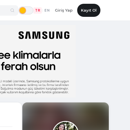
Giriş Yap
Kayıt Ol
TR
EN
|