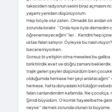
taksiciden radyonun sesini biraz açmasını 
yaşamı yeniden düşünüyorum.
Hep böyle olur zaten. Olmadık bir andan ol
zorunda bırakır. ''Orda niye öyle demedim d
öğrenemeyeceğim''ler... Kendini hep içine ç
ustası falan sanıyor. Öyleyse bu nasıl oluy
beceremiyorken..
Sonsuz bi yetişkin olma meselesi bu galiba.
biriktirirdik evet ve doğru zamanı beklerdik
trajik gelen şeyler düşünürdüm ben çocukke
olduğumda herkese her şeyi anlatacağım'' 
herkese, hatta dünyadaki kötülüğün sebebi 
falan canlandırırdım kafamda. Ne çocukça, ne
Şimdi büyüdüm. O komik hayalelbette gerid
neyse'' demek zorunda olunan bi büyüme, hiç