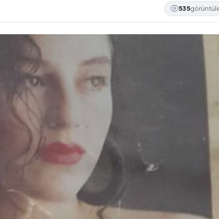
535
görüntü