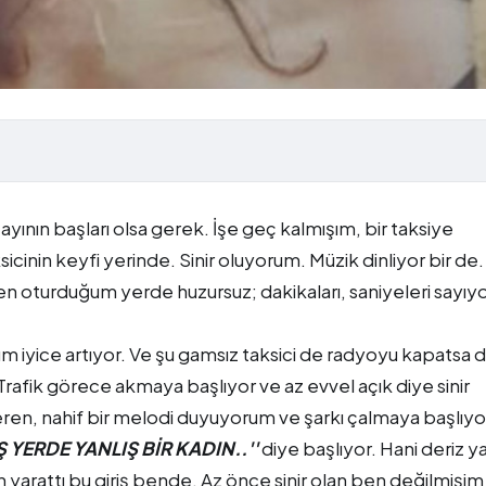
 ayının başları olsa gerek. İşe geç kalmışım, bir taksiye
aksicinin keyfi yerinde. Sinir oluyorum. Müzik dinliyor bir de.
en oturduğum yerde huzursuz; dakikaları, saniyeleri sayıy
m iyice artıyor. Ve şu gamsız taksici de radyoyu kapatsa 
rafik görece akmaya başlıyor ve az evvel açık diye sinir
en, nahif bir melodi duyuyorum ve şarkı çalmaya başlıyo
 YERDE YANLIŞ BİR KADIN..''
diye başlıyor. Hani deriz ya
yarattı bu giriş bende. Az önce sinir olan ben değilmişim 