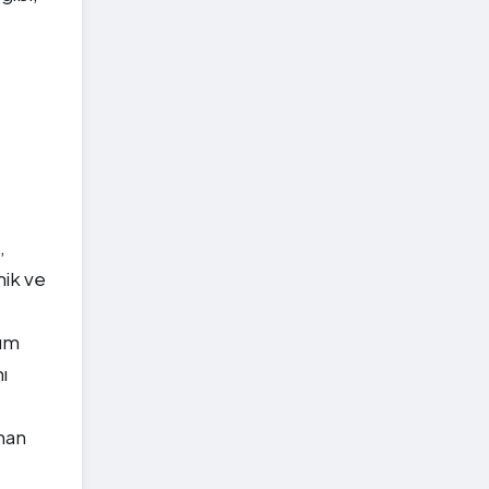
,
mik ve
ğım
ı
man