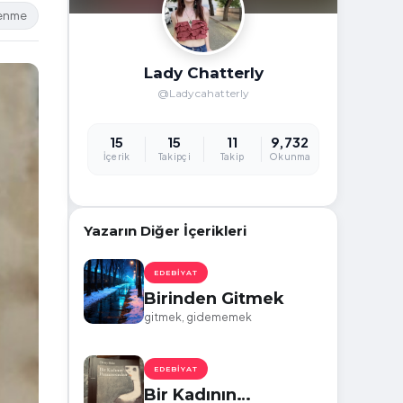
lenme
Lady Chatterly
@Ladycahatterly
15
15
11
9,732
İçerik
Takipçi
Takip
Okunma
Yazarın Diğer İçerikleri
EDEBIYAT
Birinden Gitmek
gitmek, gidememek
EDEBIYAT
Bir Kadının