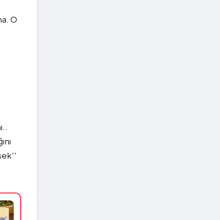
na. O
..
ını
sek''