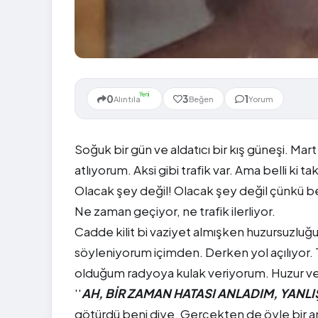
Yeni
0
3
1
Alıntıla
Beğen
Yorum
Soğuk bir gün ve aldatıcı bir kış güneşi. Mart
atlıyorum. Aksi gibi trafik var. Ama belli ki t
Olacak şey değil! Olacak şey değil çünkü b
Ne zaman geçiyor, ne trafik ilerliyor.
Cadde kilit bi vaziyet almışken huzursuzluğu
söyleniyorum içimden. Derken yol açılıyor. T
olduğum radyoya kulak veriyorum. Huzur ver
''
AH, BİR ZAMAN HATASI ANLADIM, YANLIŞ
götürdü beni diye. Gerçekten de öyle bir an 