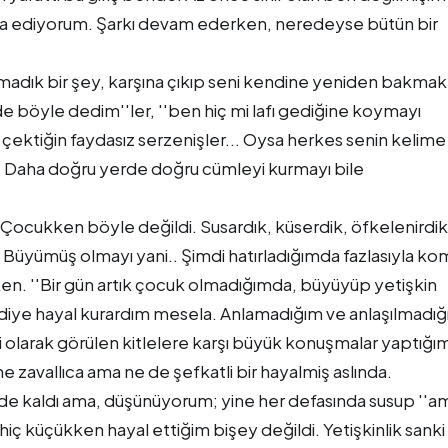
rica ediyorum. Şarkı devam ederken, neredeyse bütün bir
madık bir şey, karşına çıkıp seni kendine yeniden bakmak
e böyle dedim''ler, ''ben hiç mi lafı gediğine koymayı
ektiğin faydasız serzenişler... Oysa herkes senin kelime
or? Daha doğru yerde doğru cümleyi kurmayı bile
 Çocukken böyle değildi. Susardık, küserdik, öfkelenirdik
. Büyümüş olmayı yani.. Şimdi hatırladığımda fazlasıyla ko
n. ''Bir gün artık çocuk olmadığımda, büyüyüp yetişkin
diye hayal kurardım mesela. Anlamadığım ve anlaşılmadı
olarak görülen kitlelere karşı büyük konuşmalar yaptığım
 zavallıca ama ne de şefkatli bir hayalmiş aslında.
e kaldı ama, düşünüyorum; yine her defasında susup ''a
 küçükken hayal ettiğim bişey değildi. Yetişkinlik sanki