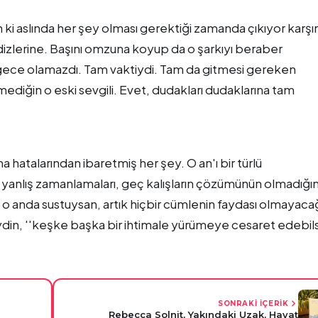
n ki aslında her şey olması gerektiği zamanda çıkıyor karşı
izlerine. Başını omzuna koyup da o şarkıyı beraber
i gece olamazdı. Tam vaktiydi. Tam da gitmesi gereken
mediğin o eski sevgili. Evet, dudakları dudaklarına tam
hatalarından ibaretmiş her şey. O an'ı bir türlü
anlış zamanlamaları, geç kalışların çözümünün olmadığını
 anda sustuysan, artık hiçbir cümlenin faydası olmayacağ
din, ''keşke başka bir ihtimale yürümeye cesaret edebil
SONRAKİ İÇERİK
Rebecca Solnit, Yakındaki Uzak, Hayat