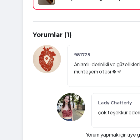
Yorumlar (1)
981725
Anlamlı-derinlikli ve güzellikle
muhteşem ötesi 🍀🔆
Lady Chatterly
çok teşekkür ederi
Yorum yapmak için üye gir