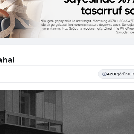
aha!
4201
görüntü