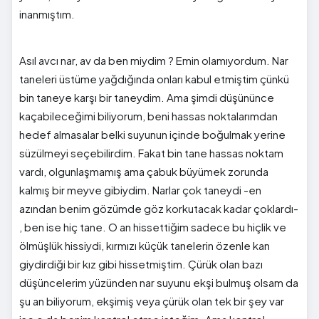
inanmıştım.
Asıl avcı nar, av da ben miydim ? Emin olamıyordum. Nar
taneleri üstüme yağdığında onları kabul etmiştim çünkü
bin taneye karşı bir taneydim. Ama şimdi düşününce
kaçabileceğimi biliyorum, beni hassas noktalarımdan
hedef almasalar belki suyunun içinde boğulmak yerine
süzülmeyi seçebilirdim. Fakat bin tane hassas noktam
vardı, olgunlaşmamış ama çabuk büyümek zorunda
kalmış bir meyve gibiydim. Narlar çok taneydi -en
azından benim gözümde göz korkutacak kadar çoklardı-
, ben ise hiç tane. O an hissettiğim sadece bu hiçlik ve
ölmüşlük hissiydi, kırmızı küçük tanelerin özenle kan
giydirdiği bir kız gibi hissetmiştim. Çürük olan bazı
düşüncelerim yüzünden nar suyunu ekşi bulmuş olsam da
şu an biliyorum, ekşimiş veya çürük olan tek bir şey var