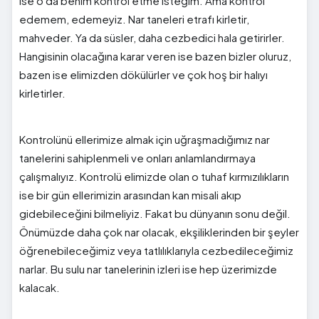
ise o da benim kontrol etme isteğim. Ama kontrol
edemem, edemeyiz. Nar taneleri etrafı kirletir,
mahveder. Ya da süsler, daha cezbedici hala getirirler.
Hangisinin olacağına karar veren ise bazen bizler oluruz,
bazen ise elimizden dökülürler ve çok hoş bir halıyı
kirletirler.
Kontrolünü ellerimize almak için uğraşmadığımız nar
tanelerini sahiplenmeli ve onları anlamlandırmaya
çalışmalıyız. Kontrolü elimizde olan o tuhaf kırmızılıkların
ise bir gün ellerimizin arasından kan misali akıp
gidebileceğini bilmeliyiz. Fakat bu dünyanın sonu değil.
Önümüzde daha çok nar olacak, ekşiliklerinden bir şeyler
öğrenebileceğimiz veya tatlılıklarıyla cezbedileceğimiz
narlar. Bu sulu nar tanelerinin izleri ise hep üzerimizde
kalacak.