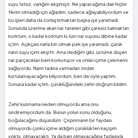
suyu tatsız, varlığım ekşimişti. Ne yapacağıma dair hiçbir
fikrim olmadığı için ağladım, sadece ağlayabiliyordum ve
bu işleri daha da zorlaştırmaktan başka işe yaramadı.
Sonunda üzerime akan nar taneleri gibi çaresiz kalmaktan
korktum, o kadar korktum ki tüm nar suyunu dibine kadar
içtim. Açıkçası narla bin olmak pek işe yaramadı, çürük
narın suyu içimi ekşitti. Ama dediğim gibi, üstüme düşen
nar parçacıkları beni korkutuyor ve onları içime çekmemi
sağlıyordu. Narın tadına varmadan ondan
kurtulamayacağımı biliyordum, ben de öyle yaptım.
Sonuna kadar içtim, çürüklüğündeki zehri doğrum bildim.
Zehir kusmama neden olmuyordu ama onu
sindiremiyordum da. Bunun yolun sonu olduğunu,
boğulacağımı düşündüm. Çırpınmanın bir faydası
olmuyordu çünkü içime aldığım çürüklükten kaçışım
yoktu, olmayacaktı. Ya da ben olmayacağına fazlasıyla