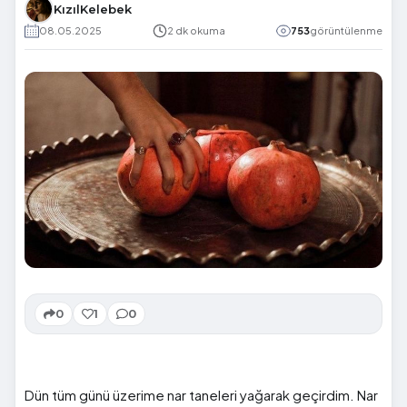
KızılKelebek
08.05.2025
2 dk okuma
753
görüntülenme
0
1
0
Dün tüm günü üzerime nar taneleri yağarak geçirdim. Nar