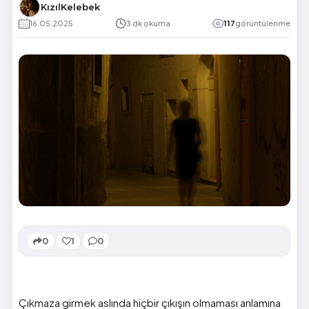
KızılKelebek
16.05.2025
3 dk okuma
117
görüntülenme
0
1
0
Çıkmaza girmek aslında hiçbir çıkışın olmaması anlamına