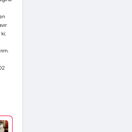
den
avır
ki;
rım.
102