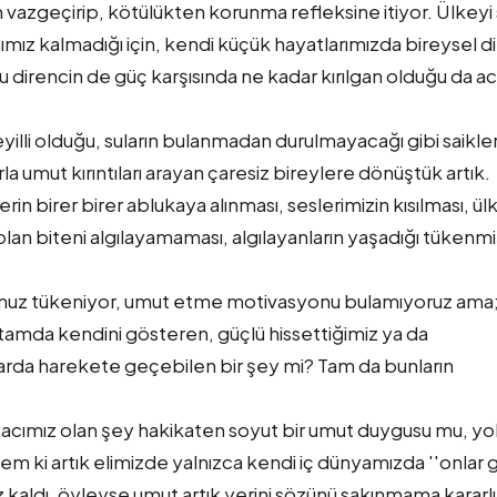
 vazgeçirip, kötülükten korunma refleksine itiyor. Ülkeyi
mız kalmadığı için, kendi küçük hayatlarımızda bireysel d
u direncin de güç karşısında ne kadar kırılgan olduğu da acı
eyilli olduğu, suların bulanmadan durulmayacağı gibi saikler
la umut kırıntıları arayan çaresiz bireylere dönüştük artık.
birer birer ablukaya alınması, seslerimizin kısılması, ü
an biteni algılayamaması, algılayanların yaşadığı tükenmi
muz tükeniyor, umut etme motivasyonu bulamıyoruz ama
rtamda kendini gösteren, güçlü hissettiğimiz ya da
da harekete geçebilen bir şey mi? Tam da bunların
iyacımız olan şey hakikaten soyut bir umut duygusu mu, y
em ki artık elimizde yalnızca kendi iç dünyamızda ''onlar g
aldı, öyleyse umut artık yerini sözünü sakınmama kararlıl