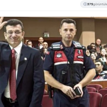
375
görüntü