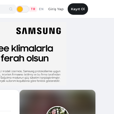
Giriş Yap
Kayıt Ol
TR
EN
|