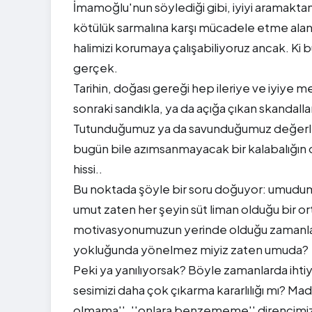
İmamoğlu'nun söylediği gibi, iyiyi aramaktan
kötülük sarmalına karşı mücadele etme alanı
halimizi korumaya çalışabiliyoruz ancak. Ki b
gerçek.
Tarihin, doğası gereği hep ileriye ve iyiye m
sonraki sandıkla, ya da açığa çıkan skandallar
Tutunduğumuz ya da savunduğumuz değerlerin 
bugün bile azımsanmayacak bir kalabalığın ol
hissi..
Bu noktada şöyle bir soru doğuyor: umudu
umut zaten her şeyin süt liman olduğu bir o
motivasyonumuzun yerinde olduğu zamanlar
yokluğunda yönelmez miyiz zaten umuda?
Peki ya yanılıyorsak? Böyle zamanlarda iht
sesimizi daha çok çıkarma kararlılığı mı? Mad
olmama'', ''onlara benzememe'' direncimiz k