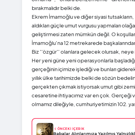
bırakmalıdır belki de.
Ekrem İmamoğlu ve diğer siyasi tutsakların,
aldıkları güçle umut vurgusu yapmaları olağan
geliştirmesi zaten mümkün değil. O koşullar
İmamoğlu'na 12 metrekarede başkalarından
Biz ''özgür'' olanlara gelecek olursak, ney
Her yeni güne yeni operasyonlarla başladığ
gerçeğinin içimize işlediği ve bunları gider
yıllık ülke tarihimizde belki de sözün bede
gerçekten çıkmak istiyorsak umut gibi zem
cesaretine ihtiyacımız var en çok. Gerçeği
olmamız dileğiyle, cumhuriyetimizin 102. yaş
ÖNCEKİ İÇERİK
Babalar Alınlarımıza Yazılmış Yalnızlık