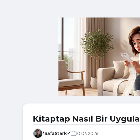
Kitaptap Nasıl Bir Uygul
*SafaStark✓
10.06.2026