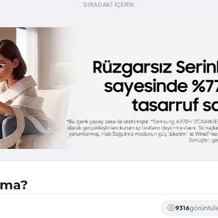
SIRADAKI İÇERIK
ama?
9316
görüntü