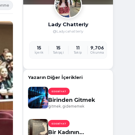
lenme
Lady Chatterly
@Ladycahatterly
15
15
11
9,706
İçerik
Takipçi
Takip
Okunma
Yazarın Diğer İçerikleri
EDEBIYAT
Birinden Gitmek
gitmek, gidememek
EDEBIYAT
Bir Kadının