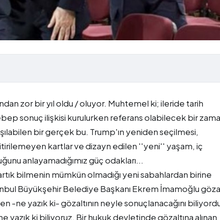
n zor bir yıl oldu / oluyor. Muhtemel ki; ileride tarih
ebep sonuç ilişkisi kurulurken referans olabilecek bir zam
şılabilen bir gerçek bu. Trump'ın yeniden seçilmesi,
itirilemeyen kartlar ve dizayn edilen ''yeni'' yaşam, iç
duğunu anlayamadığımız güç odakları...
nı artık bilmenin mümkün olmadığı yeni sabahlardan birine
anbul Büyükşehir Belediye Başkanı Ekrem İmamoğlu göza
ren -ne yazık ki- gözaltının neyle sonuçlanacağını biliyord
yazık ki biliyoruz. Bir hukuk devletinde gözaltına alınan