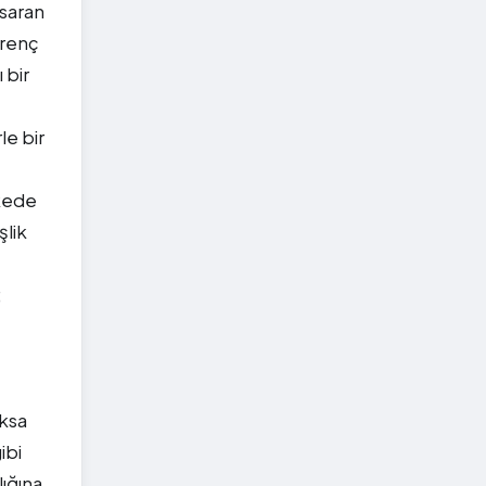
 saran
irenç
 bir
le bir
lkede
şlik
;
oksa
ibi
ığına