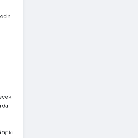
recin
yecek
a da
 tıpkı