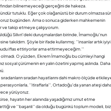
arafından bilinemeyeceği gerçeğini de hakeza.
ündür tutuklu. Eğer çok olağanüstü bir durum olmazsa sü
ebiliyoruz bugünden. Ama o sonuca giderken mahkemenin
 ve takip etmeye çalışıyorum.
ldüğü Silivri'deki duruşmalardan birinde, İmamoğlu'nun
ne takıldım. Şöyle bir ifade kullanmış; ''insanlar artık iyiyi
du iflas ettiriyorlar ama ettirmeyeceğim.''
 olmadı. O yüzden, Ekrem İmamoğlu bu cümleyi hangi
 sosyal çürümenin en yalın özetini yapmış aslında. Daha
nü.
 sıradanların sıradan hayatlarını dahi makro ölçüde etkile
perasyonlarla, ''itiraflarla'', Ortadoğu'da yanan ateşi dah
ürece yürüyoruz.
rse, hayatın her alanında yaşadığımız umut etme
ttiği ve ''başarılı'' da olduğu bugünkü toplum modeli, bizi