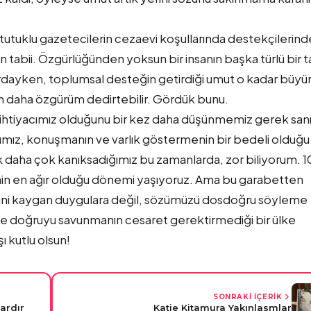
 tutuklu gazetecilerin cezaevi koşullarında destekçilerin
 tabii. Özgürlüğünden yoksun bir insanın başka türlü bir t
dayken, toplumsal desteğin getirdiği umut o kadar büyür 
 daha özgürüm dedirtebilir. Gördük bunu.
e ihtiyacımız olduğunu bir kez daha düşünmemiz gerek sanı
ımız, konuşmanın ve varlık göstermenin bir bedeli olduğu
ek daha çok kanıksadığımız bu zamanlarda, zor biliyorum. 
linin en ağır olduğu dönemi yaşıyoruz. Ama bu garabetten
ini kaygan duygulara değil, sözümüzü dosdoğru söyleme
 ve doğruyu savunmanın cesaret gerektirmediği bir ülke
ı kutlu olsun!
SONRAKİ İÇERİK
lardır
Katie Kitamura Yakınlasmlar