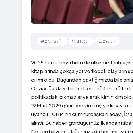
Yeni
0
0
0
Alıntıla
Beğen
Yorum
2025 hem dünya hem de ülkemiz tarihi açısında
kitaplarında çokça yer verilecek olayların s
dilimi oldu. Bugünden baktığımızda bile anla
Ortadoğu'da yıllardan beri dağıtıla dağıtıla b
politikadaki çıkmazlar ve artık kimin kim ol
19 Mart 2025 günü son yirmi üç yıldır sayısı
uyandık. CHP'nin cumhurbaşkanı adayı, İst
alındı. Bu haberi gördüğümüz ilk andan itiba
Neden biliyor olduğumuzu da hepimiz yine ne 