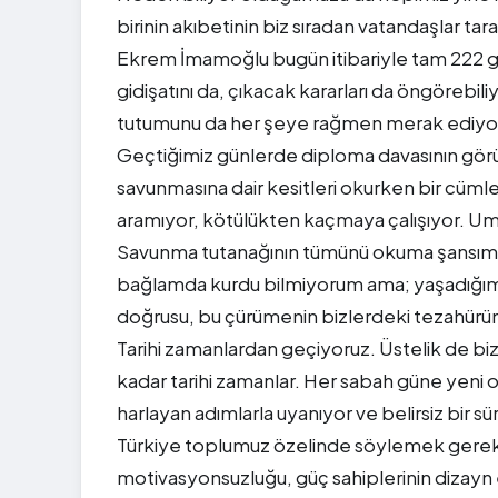
birinin akıbetinin biz sıradan vatandaşlar t
Ekrem İmamoğlu bugün itibariyle tam 222 g
gidişatını da, çıkacak kararları da öngör
tutumunu da her şeye rağmen merak ediyor
Geçtiğimiz günlerde diploma davasının görü
savunmasına dair kesitleri okurken bir cümlesi
aramıyor, kötülükten kaçmaya çalışıyor. Umu
Savunma tutanağının tümünü okuma şansım
bağlamda kurdu bilmiyorum ama; yaşadığımız
doğrusu, bu çürümenin bizlerdeki tezahürü
Tarihi zamanlardan geçiyoruz. Üstelik de biz
kadar tarihi zamanlar. Her sabah güne yeni o
harlayan adımlarla uyanıyor ve belirsiz bir s
Türkiye toplumuz özelinde söylemek gereki
motivasyonsuzluğu, güç sahiplerinin dizayn e