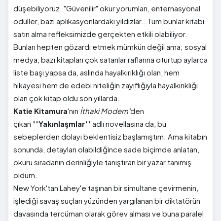
düşebiliyoruz. "Güvenilir" okur yorumları, enternasyonal
ödüller, bazı aplikasyonlardaki yıldızlar.. Tüm bunlar kitabı
satın alma refleksimizde gerçekten etkili olabiliyor.
Bunları hepten gözardı etmek mümkün değil ama; sosyal
medya, bazı kitapları çok satanlar raflarına oturtup aylarca
liste başı yapsa da, aslında hayalkırıklığı olan, hem
hikayesi hem de edebi niteliğin zayıflığıyla hayalkırıklığı
olan çok kitap oldu son yıllarda.
Katie Kitamura
'nın
İthaki Modern'
den
çıkan
''Yakınlaşmlar''
adlı novellasına da, bu
sebeplerden dolayı beklentisiz başlamıştım. Ama kitabın
sonunda, detayları olabildiğince sade biçimde anlatan,
okuru sıradanın derinliğiyle tanıştıran bir yazar tanımış
oldum.
New York'tan Lahey'e taşınan bir simultane çevirmenin,
işlediği savaş suçları yüzünden yargılanan bir diktatörün
davasında tercüman olarak görev alması ve buna paralel