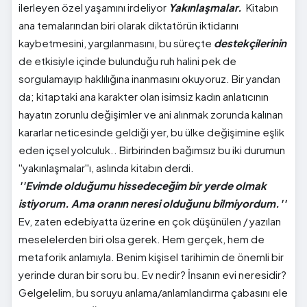
ilerleyen özel yaşamını irdeliyor
Yakınlaşmalar.
Kitabın
ana temalarından biri olarak diktatörün iktidarını
kaybetmesini, yargılanmasını, bu süreçte
destekçilerinin
de etkisiyle içinde bulunduğu ruh halini pek de
sorgulamayıp haklılığına inanmasını okuyoruz. Bir yandan
da; kitaptaki ana karakter olan isimsiz kadın anlatıcının
hayatın zorunlu değişimler ve ani alınmak zorunda kalınan
kararlar neticesinde geldiği yer, bu ülke değişimine eşlik
eden içsel yolculuk.. Birbirinden bağımsız bu iki durumun
''yakınlaşmalar''ı, aslında kitabın derdi.
''Evimde
olduğumu hissedeceğim bir yerde olmak
istiyorum. Ama oranın neresi olduğunu bilmiyordum.''
Ev, zaten edebiyatta üzerine en çok düşünülen / yazılan
meselelerden biri olsa gerek. Hem gerçek, hem de
metaforik anlamıyla. Benim kişisel tarihimin de önemli bir
yerinde duran bir soru bu. Ev nedir? İnsanın evi neresidir?
Gelgelelim, bu soruyu anlama/anlamlandırma çabasını ele