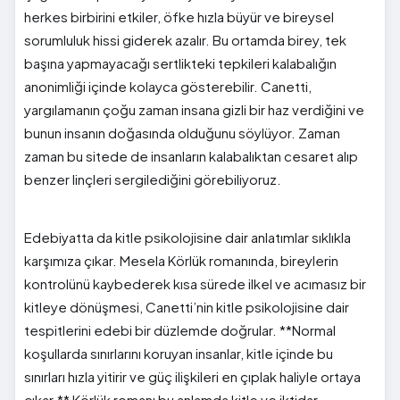
herkes birbirini etkiler, öfke hızla büyür ve bireysel
sorumluluk hissi giderek azalır. Bu ortamda birey, tek
başına yapmayacağı sertlikteki tepkileri kalabalığın
anonimliği içinde kolayca gösterebilir. Canetti,
yargılamanın çoğu zaman insana gizli bir haz verdiğini ve
bunun insanın doğasında olduğunu söylüyor. Zaman
zaman bu sitede de insanların kalabalıktan cesaret alıp
benzer linçleri sergilediğini görebiliyoruz.
Edebiyatta da kitle psikolojisine dair anlatımlar sıklıkla
karşımıza çıkar. Mesela Körlük romanında, bireylerin
kontrolünü kaybederek kısa sürede ilkel ve acımasız bir
kitleye dönüşmesi, Canetti’nin kitle psikolojisine dair
tespitlerini edebi bir düzlemde doğrular. **Normal
koşullarda sınırlarını koruyan insanlar, kitle içinde bu
sınırları hızla yitirir ve güç ilişkileri en çıplak haliyle ortaya
çıkar.** Körlük romanı bu anlamda kitle ve iktidar