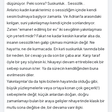
düşünüyor. Peki sonra? Suskunluk.. Sessizlik..
Anlatıcı kadın karakterimiz o sessizliğim içinde kendi
sesini bulmaya başlıyor zamanla. Ve Adrian'la arasındaki
kırılgan, suni yakınlaşmayı kendi içinde sonlandırıyor.
Zaten ''emanet edilmiş bir ev'' iki sevgilinin yakınlaşması
için yeterli midir? Fakat ne kadar keskin kararlar alsa da,
insanın sessizlikten galip çıkması mümkün değil. Ne
hayatta, ne de kurmacada. En kati suskunluk tavrında bile
bir neden, bir cevap ya da son bir çaba arar. Karşı taraf
öyle bir şey söylesin ki, hikayeyi devam ettirebilecek bir
sebep sunsun ister. Ya da sürecin kendiliğinden buna
evrilmesini diler.
Yakınlaşmlar'da da tıpkı bizlerin hayatında olduğu gibi,
büyük yüzleşmelerle veya ortaya konan çok geçerli(!)
sebeplerle değil; küçük anlardan doğan, doğru
zamanlamayı bulan bir araya gelişler nihayetinde klasik bir
mutlu sona değilse de, bir devama varır ilişki.