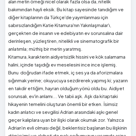
alan metin örneği nicel olarak fazla olsa da, nitelik
bakımından hayli eksik. Bu kitap sayesinde tanıdığım ve
diğer kitaplarının da Türkçe'de yayımlanması için
sabırsızlandığım Katie Kitamura'nın Yakınlaşmalar'ı,
gerçekten de insanın ve edebiyatın ev sorunsalına dair
derinleşen, yüzleştiren, nitelikli ve sinematografik bir
anlatımla; müthiş bir metin yaratmış.
Kitamura, karakterin aidiyetsizlik hissini ve kök salamama
halini, içinde taşıdığı ev meselesini ince ince işlemiş.
Bunu doğrudan ifade etmek, iç ses ya da aforizmalara
sığınmak yerine; okuyucuya sezdirerek yapmış ki; yazarın
en takdir ettiğim, hayran olduğum yönü oldu bu. Aidiyet
sorunsalı, ev'in anlamı... Ve tabii aşk. Aşk da kitaptaki
hikayenin temelini oluşturan önemli bir etken. İsimsiz
kadın anlatıcı ve sevgilisi Adrian arasındaki aşkı genel
geçer kalıplara uyan bir ilişki olarak okumak zor. Yalnızca
Adrian'ın evli olması değil, beklentisiz başlanan bu ilişkinin
dönüşümü ve akıbeti de pek çoğumuzun yaşamda aşina