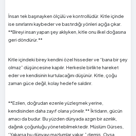
İnsan tek başınayken ölçülü ve kontrollüdür. Kitle içinde
ise sınırlarını kaybeder ve bastırdığı yönleri açığa çıkar.
**Bireyi insan yapan şey aklıyken, kitle onu ilkel doğasına
geri döndürür.**
Kitle içindeki birey kendini özel hisseder ve “bana bir şey
olmaz” düşüncesine kapılır. Herkesle birlikte hareket
eder ve kendisinin kurtulacağını düşünür. Kitle, çoğu
zaman güce değil, kolay hedefe saldırır.
**Ezilen, doğrudan ezenle yüzleşmek yerine,
kendisinden daha zayıf olana yönelir.** İktidarın, gücün
amacı da budur. Bu yüzden dünyada azgın bir azınlık,
dağınık çoğunluğu yönetebilmektedir. Müslüm Gürses,
“Yakarsa bu dünyayı mazlumlar yakar.” demiş. Oysa