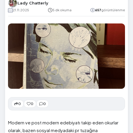
Lady Chatterly
21.11.2025
5 dk okuma
657
görüntülenme
0
0
0
Modern ve post modern edebiyatı takip eden okurlar
olarak, bazen sosyal medyadaki pr tuzağına