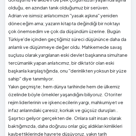
olduğu, en azından tanık olduğumuz bir serüven.
Adrian ve isimsiz anlatıcımızın ''yasak aşkına'' yeniden
döneceğim ama; yazarın kitapta değindiği bir noktayı
çok önemsedim ve çok da düşündüm üzerine. Bugün
Türkiye'de içinden geçtiğimiz süreci düşününce daha da
anlamlı ve düşünmeye değer oldu. Mahkemede savaş
suçlusu olarak yargılanan eski devlet başkanına simultane
tercümanlık yapan anlatıcımız, bir diktatör olan eski
başkanla karşılaştığında, onu ''derinlikten yoksun bir yüze
sahip'' diye tanımlıyor.
Yakın geçmişte; hem dünya tarihinde hem de ülkemiz
özelinde böyle örnekler yaşandığını biliyoruz. Otoriter
rejim liderlerinin ve işkencecilerin yargı, mahkumiyet ve
infaz anlarındaki çaresiz, korkak ve güçsüz duruşları..
Şaşırtıcı geliyor gerçekten de. Onlara salt insan olarak
baktığımızda, daha doğrusu onlar güç aldıkları kimlikleri
kaybettiklerinde hayrete düşüyoruz, yakın tarih