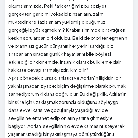
okumalarımızda. Peki fark ettiğimiz bu acziyet
gerçekten garip mi yoksa biz insanların, zalim
muktedirlere fazla anlam yüklemiş olduğumuz
gerçeğiyle yüzleşmek mi? Kitabın zihnimde bıraktığı en
keskin sorulardan biri oldu bu. Belki de otoriterleşmenin
ve oranrtısız gücün dünyanın her yerini sardığı; biz
sıradanların sıradan günlük hayatlarını bile böylesi
etkilediği bir dönemde, insanlık olarak bu ikileme dair
hakikate cevap aramalıyızdır, kim bilir?
Aşka dönecek olursak, anlatıcı ve Adrian'ın ilişkisini bir
yakınlaşmadan ziyade; biçim değiştirme olarak okumak
zannediyorum ki daha doğru olur. Bu değişiklik, Adrian'ın
bir süre için uzaklaşmak zorunda olduğunu söyleyşp,
daha evvel karısı ve çocujlarıyla yaşadığı evi de
sevgilisine emanet edip onların yanına gitmesiyle
başlıyor. Adrian, sevgilisinin o evde kalmasını isteyerek
yaşanan uzaklığı bir yakınlaşmaya dönüştürdüğünü