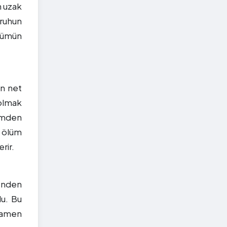
n uzak
 ruhun
ölümün
en net
 olmak
lümden
, ölüm
rir.
enden
du. Bu
amamen