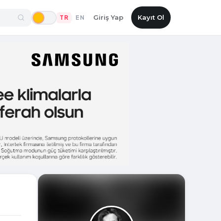
Giriş Yap
Kayıt Ol
TR
EN
|