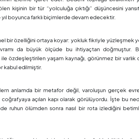
en kişinin bir tür “yolculuğa çıktığı” düşüncesini yansıt
 yıl boyunca farklı biçimlerde devam edecektir.
mel bir özelliğini ortaya koyar: yokluk fikriyle yüzleşmek y
kavramı da büyük ölçüde bu ihtiyaçtan doğmuştur. 
es ile özdeşleştirilen yaşam kaynağı, görünmez bir varlık 
 kabul edilmiştir.
dern anlamda bir metafor değil, varoluşun gerçek evre
r coğrafyaya açılan kapı olarak görülüyordu. İşte bu ne
de ruhun ölümden sonra nasıl bir rota izlediğini beti