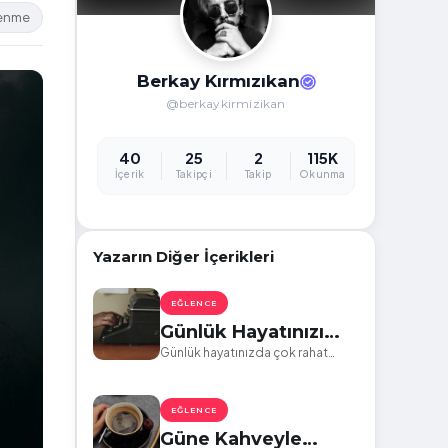
lenme
Berkay Kırmızıkan
@berkaykirmizikan
40
25
2
115K
İçerik
Takipçi
Takip
Okunma
Yazarın Diğer İçerikleri
EĞLENCE
Günlük Hayatınızı
Eğlenceli Hale
Günlük hayatınızda çok rahat
olarak uygulayabileceğiniz ve
Getirecek 7 Hobi
uğraşırken zamanın nasıl geçtiğini
Önerisi
asla anlamayacağız birkaç hobi
EĞLENCE
türü ile karşınızdayım
Güne Kahveyle