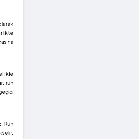
olarak
likte
rasına
llikle
r; ruh
geçici
z. Ruh
selir.