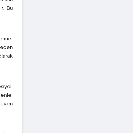
ır. Bu
erine,
Beden
olarak
siydi.
denle,
mleyen