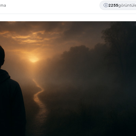
uma
2255
görüntü