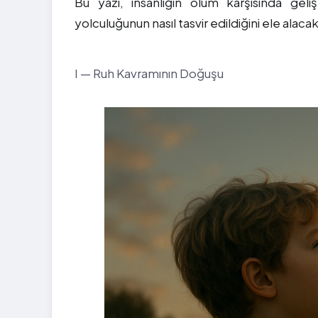
Bu yazı, insanlığın ölüm karşısında gelişt
yolculuğunun nasıl tasvir edildiğini ele alacakt
I — Ruh Kavramının Doğuşu