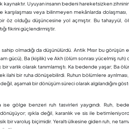
yük kaynaktır. Uyuyan insanın bedeni hareketsizken zihnini
erle karşılaşması veya bilinmeyen mekânlarda dolaşması,
ir öz olduğu düşüncesine yol açmıştır. Bu tahayyül, 
ğı fikrini güçlendirmiştir.
 sahip olmadığı da düşünülürdü. Antik Mısır bu görüşün 
yaşam gücü), Ba (kişilik) ve Akh (ölüm sonrası yücelmiş ruh)
k bir varlık olarak tanımlamıştı. Ka bedende yaşar; Ba ö
k ilahi bir ruha dönüşebilirdi. Ruhun bölümlere ayrılması
değil, aşamalı bir dönüşüm süreci olarak algılandığını göste
se gölge benzeri ruh tasvirleri yaygındı. Ruh, bed
a dönüşüyor; ışıkla değil, karanlık ve sis ile betimleniyor
sik bir varoluş biçimidir. Yeraltı ülkesine giden ruh, ne t