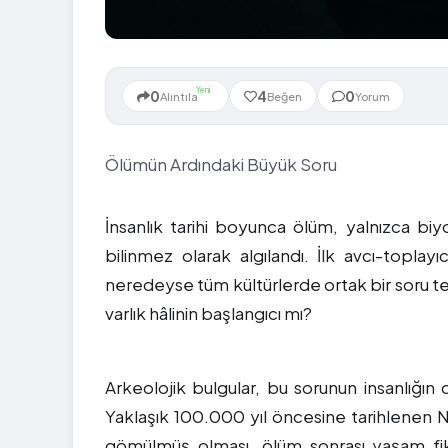
Yeni
0
4
0
Alıntıla
Beğen
Yorum
Ölümün Ardındaki Büyük Soru
İnsanlık tarihi boyunca ölüm, yalnızca biy
bilinmez olarak algılandı. İlk avcı-toplay
neredeyse tüm kültürlerde ortak bir soru t
varlık hâlinin başlangıcı mı?
Arkeolojik bulgular, bu sorunun insanlığın
Yaklaşık 100.000 yıl öncesine tarihlenen Ne
gömülmüş olması, ölüm sonrası yaşam fikr