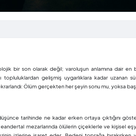
olojik bir son olarak değil; varoluşun anlamına dair en
ıcı topluluklardan gelişmiş uygarlıklara kadar uzanan s
ekrarlandı: Ölüm gerçekten her şeyin sonu mu, yoksa baş
 düşünce tarihinde ne kadar erken ortaya çıktığını göste
andertal mezarlarında ölülerin çiçeklerle ve kişisel eşy
inin izlerine işaret eder. Bedeni toprağa bırakırken 