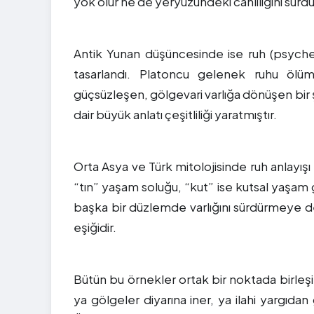
yok olur ne de yeryüzündeki canlılığını sürd
Antik Yunan düşüncesinde ise ruh (psyche)
tasarlandı. Platoncu gelenek ruhu ölü
güçsüzleşen, gölgevari varlığa dönüşen bir ş
dair büyük anlatı çeşitliliği yaratmıştır.
Orta Asya ve Türk mitolojisinde ruh anlayışı f
“tın” yaşam soluğu, “kut” ise kutsal yaşam 
başka bir düzlemde varlığını sürdürmeye d
eşiğidir.
Bütün bu örnekler ortak bir noktada birleşi
ya gölgeler diyarına iner, ya ilahi yargı