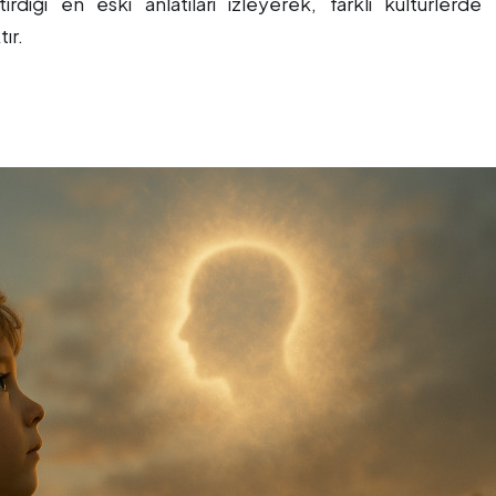
irdiği en eski anlatıları izleyerek, farklı kültürlerde
ır.