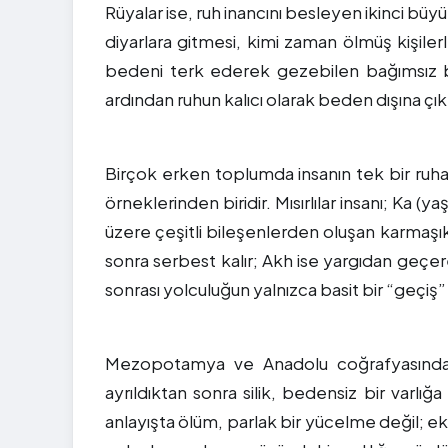
Rüyalar ise, ruh inancını besleyen ikinci bü
diyarlara gitmesi, kimi zaman ölmüş kişil
bedeni terk ederek gezebilen bağımsız b
ardından ruhun kalıcı olarak beden dışına çıktı
Birçok erken toplumda insanın tek bir ruha
örneklerinden biridir. Mısırlılar insanı; Ka (
üzere çeşitli bileşenlerden oluşan karmaşı
sonra serbest kalır; Akh ise yargıdan geçere
sonrası yolculuğun yalnızca basit bir “geçiş” 
Mezopotamya ve Anadolu coğrafyasında i
ayrıldıktan sonra silik, bedensiz bir varlığ
anlayışta ölüm, parlak bir yücelme değil; ek