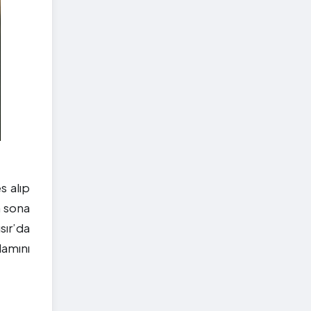
s alıp
n sona
sır’da
lamını