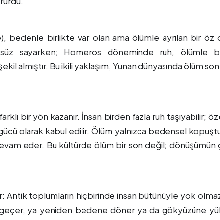
ürürdü.
, bedenle birlikte var olan ama ölümle ayrılan bir öz 
msüz sayarken; Homeros döneminde ruh, ölümle bir
ekil almıştır. Bu ikili yaklaşım, Yunan dünyasında ölüm son
arklı bir yön kazanır. İnsan birden fazla ruh taşıyabilir; öze
gücü olarak kabul edilir. Ölüm yalnızca bedensel kopuştu
evam eder. Bu kültürde ölüm bir son değil; dönüşümün 
r: Antik toplumların hiçbirinde insan bütünüyle yok olma
dan geçer, ya yeniden bedene döner ya da gökyüzüne yük