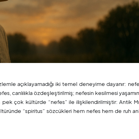
zlemle açıklayamadığı iki temel deneyime dayanır: nefe
s, canlılıkla özdeşleştirilmiş; nefesin kesilmesi yaşamı
ek çok kültürde “nefes” ile ilişkilendirilmiştir: Antik Mı
ültüründe “spiritus” sözcükleri hem nefes hem de ruh an