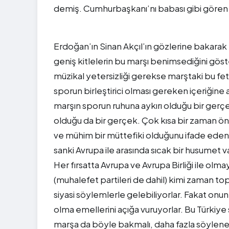
demiş. Cumhurbaşkanı’nı babası gibi gören Ak
Erdoğan’ın Sinan Akçıl’ın gözlerine bakara
geniş kitlelerin bu marşı benimsediğini gös
müzikal yetersizliği gerekse marştaki bu feti
sporun birleştirici olması gereken içeriğine
marşın sporun ruhuna aykırı olduğu bir gerçe
olduğu da bir gerçek. Çok kısa bir zaman önc
ve mühim bir müttefiki olduğunu ifade eden,
sanki Avrupa ile arasında sıcak bir husume
Her fırsatta Avrupa ve Avrupa Birliği ile olma
(muhalefet partileri de dahil) kimi zaman top
siyasi söylemlerle gelebiliyorlar. Fakat onun
olma emellerini açığa vuruyorlar. Bu Türkiye
marşa da böyle bakmalı, daha fazla söylene