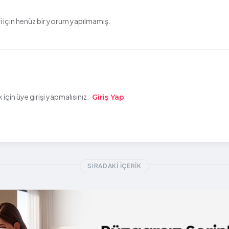
 için henüz bir yorum yapılmamış.
çin üye girişi yapmalısınız.
Giriş Yap
SIRADAKI İÇERIK