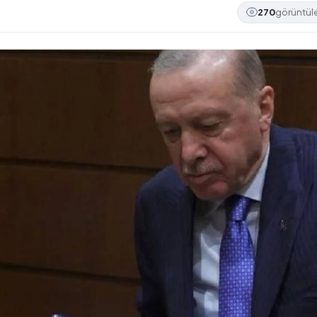
270
görüntü