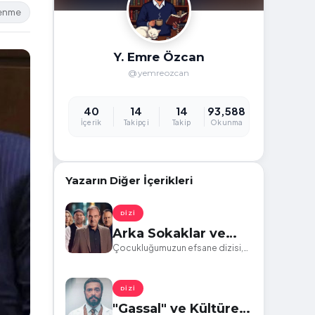
lenme
Y. Emre Özcan
@yemreozcan
40
14
14
93,588
İçerik
Takipçi
Takip
Okunma
Yazarın Diğer İçerikleri
DIZI
Arka Sokaklar ve
Toplumsal Sorunlar
Çocukluğumuzun efsane dizisi,
artık başka bir yola girmiş
görünüyor...
DIZI
"Gassal" ve Kültürel