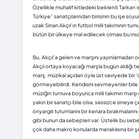
Özellikle muhalif kitledeki beklenti Tarkan’ı
Türkiye” sanatçılarından birisinin bu işe so
uzak Sinan Akçıl’ın futbol milli takımının tu
bütün bir ülkeye mal edilecek olması bu insa
Bu, Akçıl’a gelen ve marşını yayınlamadan 
Akçıl ortaya koyacağı marşla bugün aldığı t
marş, müzikal açıdan öyle üst seviyede bir ‘ü
görmeyebilirdi. Kendisini sevmeyenler bile yap
müziğin turnuva boyunca milli takımın marşı o
yakın bir sanatçı bile olsa, sessizce sineye ç
önyargılı tutumlarını bir kenara bırakmaların
gibi bunun da sebepleri var. Üstelik bu sebe
çok daha makro konularda meraklısına bir ş