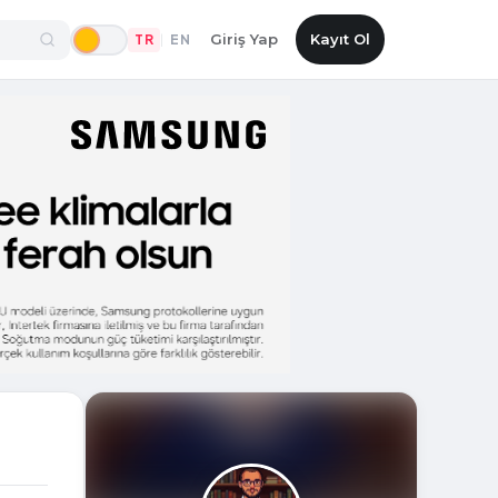
Giriş Yap
Kayıt Ol
TR
EN
|