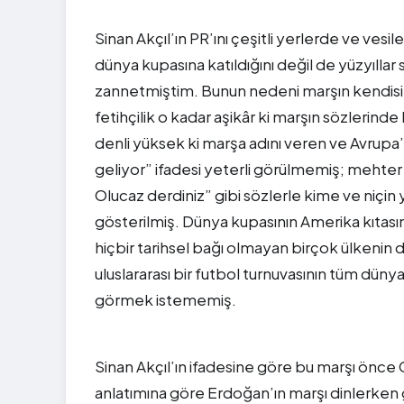
Sinan Akçıl’ın PR’ını çeşitli yerlerde ve vesil
dünya kupasına katıldığını değil de yüzyıllar
zannetmiştim. Bunun nedeni marşın kendisin
fetihçilik o kadar aşikâr ki marşın sözlerinde
denli yüksek ki marşa adını veren ve Avrupa’
geliyor” ifadesi yeterli görülmemiş; mehter m
Olucaz derdiniz” gibi sözlerle kime ve niçin 
gösterilmiş. Dünya kupasının Amerika kıtasın
hiçbir tarihsel bağı olmayan birçok ülkenin d
uluslararası bir futbol turnuvasının tüm dü
görmek istememiş.
Sinan Akçıl’ın ifadesine göre bu marşı önce
anlatımına göre Erdoğan’ın marşı dinlerken 