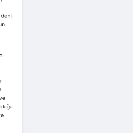
 denli
nun
en
r
a
 ve
olduğu
ve