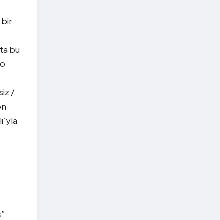
 bir
ta bu
 o
iz /
en
ı’yla
i
ş”