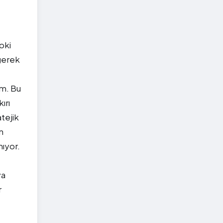
pki
 gerek
um. Bu
ırı
tejik
n
mıyor.
ya
r