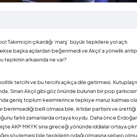
tbol Takımı için çıkardığı ‘marş’ büyük tepkilere yol açtı.
rekse başka açılardan beğenmedi ve Akçıl’a yönelik antip
 tepkinin arkasında ne var?
olitik tercihi ve bu tercihi açıkça dile getirmesi. Kutupla
mda, Sinan Akçıl gibi göz önünde bulunan bir pop şarkıcısın
cunda geniş toplum kesimlerince tepkiye maruz kalması ol
ar benimsediği belli olmasa bile, iktidar partisini ve ürettiği
duğunu farklı zamanlarda ortaya koydu. Daha önce Erdoğan
işte AKP MKYK’sına gireceği yönünde iddialar ortaya çık
acağını söylemesi bile tepkilerin odağı olmasına sebep olmu