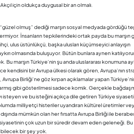
çıl için oldukça duygusal bir an olmalı.
k “güzel olmuş” dediği marşın sosyal medyada gördüğü te
termiyor. İnsanların tepkilerindeki ortak payda bu marşın
hçi, ulus üstünlükçü, başka ulusları küçümseyici anlayışın
 aykırı olmasında buluşuyor. Bütün bunlara aynen katılıyor
k. Bu marşın Türkiye’nin şu anda uluslararası konumuna ayk
e kendisini bir Avrupa ülkesi olarak gören, Avrupa’nın stra
 Avrupa Birliği’ne göz kırpan açıklamalar yapan Türkiye’ni
t varmış gibi gösterilmesi sadece komik. Gerçekle bağdaş
yı isteyen ve bu isteğini açıkça dile getiren Türkiye siyaseti
lumda milliyetçi histeriler uyandıran kültürel üretimler ve
 dışında mümkün olan her fırsatta Avrupa Birliği ile berabe
 siyasetinin çok uzun bir süredir devam eden geleneği. Bu
bilecek bir şey yok.