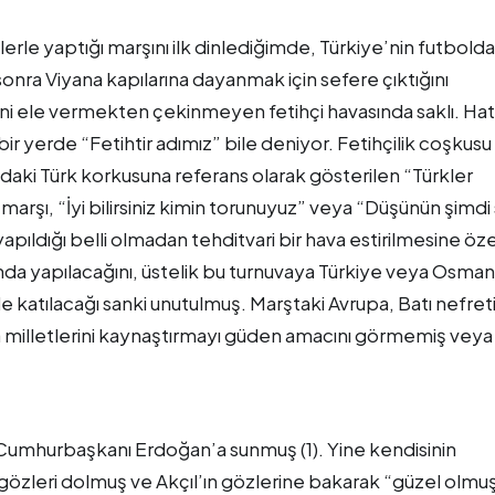
elerle yaptığı marşını ilk dinlediğimde, Türkiye’nin futbolda
 sonra Viyana kapılarına dayanmak için sefere çıktığını
i ele vermekten çekinmeyen fetihçi havasında saklı. Hat
 bir yerde “Fetihtir adımız” bile deniyor. Fetihçilik coşkusu
daki Türk korkusuna referans olarak gösterilen “Türkler
arşı, “İyi bilirsiniz kimin torunuyuz” veya “Düşünün şimdi s
yapıldığı belli olmadan tehditvari bir hava estirilmesine öz
da yapılacağını, üstelik bu turnuvaya Türkiye veya Osmanl
e katılacağı sanki unutulmuş. Marştaki Avrupa, Batı nefret
nya milletlerini kaynaştırmayı güden amacını görmemiş veya
 Cumhurbaşkanı Erdoğan’a sunmuş (1). Yine kendisinin
gözleri dolmuş ve Akçıl’ın gözlerine bakarak “güzel olmu