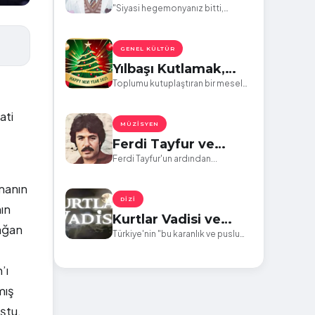
Hegemonya
"Siyasi hegemonyanız bitti,
kültürel hegemonyanız da
bitecek..." -Fahrettin Altun
GENEL KÜLTÜR
Yılbaşı Kutlamak,
Laikliğin Son Kalesi
Toplumu kutuplaştıran bir mesele
daha...
Mi?
ati
MÜZISYEN
Ferdi Tayfur ve
Arabesk Müzik
Ferdi Tayfur'un ardından...
Hakkında
şmanın
DIZI
ın
Kurtlar Vadisi ve
ağan
Devlet Fikri
Türkiye'nin "bu karanlık ve puslu
vadisinde" yaşananların anlatıldığı
bu dizi aslında neydi?
’ı
mış
ştu.