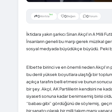
Yeni
0
0
0
Alıntıla
Beğen
Yorum
İktidara yakın şarkıcı Sinan Akçıl’ın A Milli Fu
İnsanların geneli bu marşı gerek müzikal ge
sosyal medyada büyüdükçe büyüdü. Peki bu
Elbette birinci ve en önemli neden Akçıl’ın p
bu denli yüksek boyutlara ulaştığı bir toplu
açıkça tarafını belli etmesi ve bunun sonu
bir şey. Akçıl, AK Partililerin kendisini ne kad
siyaseti sonuna kadar benimsemiş birisi ol
“babası gibi” gördüğünü de söylemiş, geçm
bir sanatçı olarak bir milli takım marşı yap