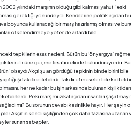
n 2002 yılındaki marşının olduğu gibi kalması yahut “eski
yunması gerektiği yönündeydi. Kendilerine politik açıdan bu
rnuva boyunca kullanacağı bir marş hazırlamış olması ve bu
nları öfkelendirmeye yeter de artardı bile.
önceki tepkilerin esas nedeni. Bütün bu ‘önyargıya’ rağm
epkilerin önüne geçme fırsatını elinde bulunduruyordu. Bu
rün’ olsaydı Akçıl şu an gördüğü tepkinin binde birini bile
tığı işi takdir edebilirdi. Takdir etmeseler bile kaliteli bi
lmasını, her ne kadar bu işin arkasında bulunan kişi iktidar
ekebilirlerdi. Peki marş müzikal açıdan insanları şaşırtmayı
ı sağladı mı? Bu sorunun cevabı kesinlikle hayır. Her şeyin 
pler Akçıl’ın kendi kişiliğinden çok daha fazlasına uzanan 
eyler sunan sebepler.