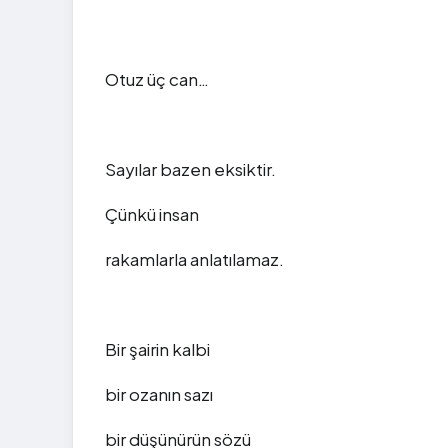
Otuz üç can…
Sayılar bazen eksiktir.
Çünkü insan
rakamlarla anlatılamaz.
Bir şairin kalbi
bir ozanın sazı
bir düşünürün sözü