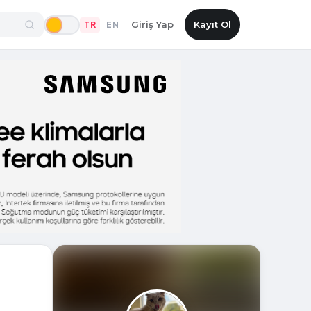
Giriş Yap
Kayıt Ol
TR
EN
|