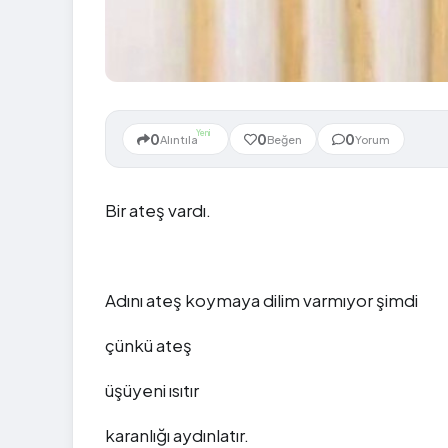
Yeni
0
0
0
Alıntıla
Beğen
Yorum
Bir ateş vardı.
Adını ateş koymaya dilim varmıyor şimdi
çünkü ateş
üşüyeni ısıtır
karanlığı aydınlatır.