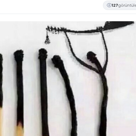
127
görüntü