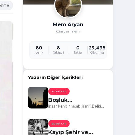
lenme
Mem Aryan
@aryanmem
80
8
0
29,498
İçerik
Takipçi
Takip
Okunma
Yazarın Diğer İçerikleri
EDEBIYAT
Boşluk…
İnsan kendini aşabilir mi? Belki.
Ama belki de kendini aşmak,
sadece kendinden geriye hiçbir
şey kalmaması demektir…
EDEBIYAT
Kayıp Şehir ve