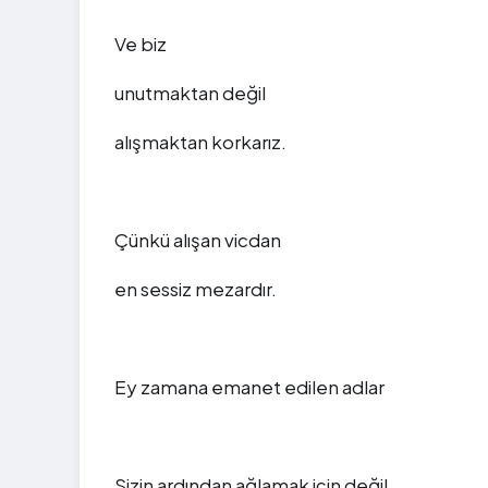
Ve biz
unutmaktan değil
alışmaktan korkarız.
Çünkü alışan vicdan
en sessiz mezardır.
Ey zamana emanet edilen adlar
Sizin ardından ağlamak için değil