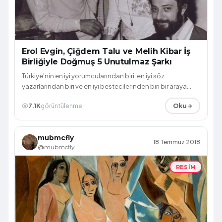
Erol Evgin, Çiğdem Talu ve Melih Kibar İş
Birliğiyle Doğmuş 5 Unutulmaz Şarkı
Türkiye'nin en iyi yorumcularından biri, en iyi söz
yazarlarından biri ve en iyi bestecilerinden biri bir araya
gelmişti bir dönem. Ve ortay...
7.1K
görüntülenme
Oku
mubmcfly
18 Temmuz 2018
@mubmcfly
RESIM