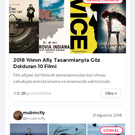
2018 Yılının Afiş Tasarımlarıyla Göz
Dolduran 10 Filmi
Film afişleri, bir filmle ilk temaslarımızdan biri olması
sebebiyle aslında sinema ve sinemacılık sektöründe
büyük bir önem taşır. Biz seyir...
2.2K
görüntülenme
Oku
mubmcfly
21 Ağustos 2018
@mubmcfly
GÖRSEL