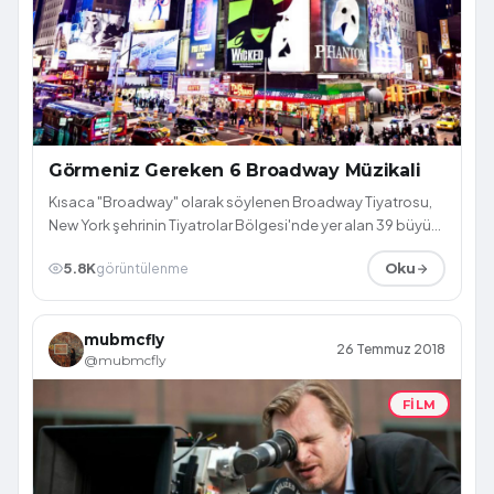
Görmeniz Gereken 6 Broadway Müzikali
Kısaca "Broadway" olarak söylenen Broadway Tiyatrosu,
New York şehrinin Tiyatrolar Bölgesi'nde yer alan 39 büyük
profesyonel tiyatronun tiya...
5.8K
görüntülenme
Oku
mubmcfly
26 Temmuz 2018
@mubmcfly
FILM