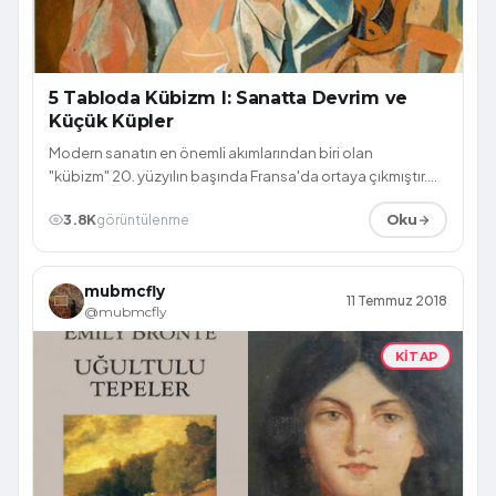
5 Tabloda Kübizm I: Sanatta Devrim ve
Küçük Küpler
Modern sanatın en önemli akımlarından biri olan
"kübizm" 20. yüzyılın başında Fransa'da ortaya çıkmıştır.
Kendinden önceki sanat fikirlerind...
3.8K
görüntülenme
Oku
mubmcfly
11 Temmuz 2018
@mubmcfly
KITAP