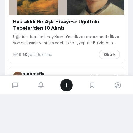
Hastalıklı Bir Aşk Hikayesi: Uğultulu
Tepeler'den 10 Alıntı
Uğultulu Tepeler, Emily Brontë'nin ilk ve son romanıdır. İlk ve
son olmasının yanı sıra edebi bir başyapıttır. Bu Victoria
Dönemi romanı, ki...
18.6K
görüntülenme
Oku
mubmcfly
10 Temmuz 2018
@mubmcfly
RESIM