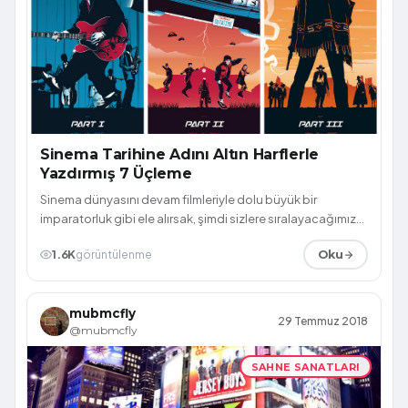
Sinema Tarihine Adını Altın Harflerle
Yazdırmış 7 Üçleme
Sinema dünyasını devam filmleriyle dolu büyük bir
imparatorluk gibi ele alırsak, şimdi sizlere sıralayacağımız
üçlemeler şüphesiz bu imparat...
1.6K
görüntülenme
Oku
mubmcfly
29 Temmuz 2018
@mubmcfly
SAHNE SANATLARI