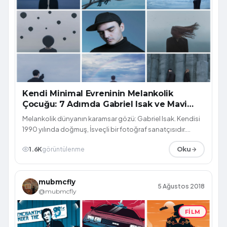
Kendi Minimal Evreninin Melankolik
Çocuğu: 7 Adımda Gabriel Isak ve Mavi
Yolculuk
Melankolik dünyanın karamsar gözü: Gabriel Isak. Kendisi
1990 yılında doğmuş, İsveçli bir fotoğraf sanatçısıdır.
Fotoğrafı, formda basit a...
1.6K
görüntülenme
Oku
mubmcfly
5 Ağustos 2018
@mubmcfly
FILM