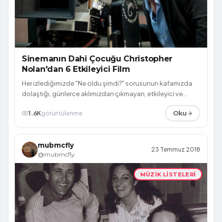
Sinemanın Dahi Çocuğu Christopher
Nolan'dan 6 Etkileyici Film
Her izlediğimizde "Ne oldu şimdi?" sorusunun kafamızda
dolaştığı, günlerce aklımızdan çıkmayan, etkileyici ve
çarpıcı filmlerin yönetmeni C...
1.6K
görüntülenme
Oku
mubmcfly
23 Temmuz 2018
@mubmcfly
MÜZIK LISTELERI