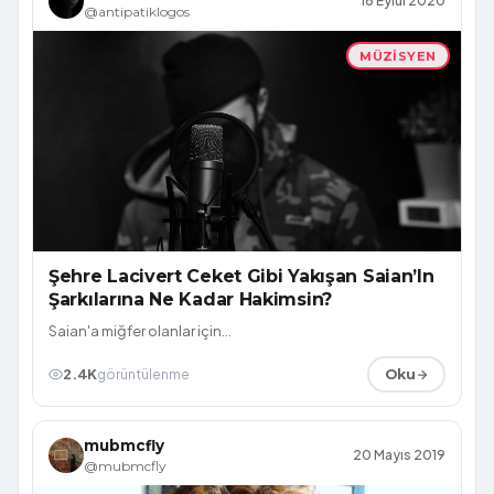
18 Eylül 2020
@antipatiklogos
MÜZISYEN
Şehre Lacivert Ceket Gibi Yakışan Saian’In
Şarkılarına Ne Kadar Hakimsin?
Saian'a miğfer olanlar için...
2.4K
görüntülenme
Oku
mubmcfly
20 Mayıs 2019
@mubmcfly