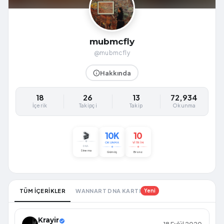
mubmcfly
@mubmcfly
Hakkında
18
26
13
72,934
İçerik
Takipçi
Takip
Okunma
10K
10
🎬
OKUNMA
VITRIN
DNA
Sinema
Gümüş
Bronz
TÜM İÇERİKLER
WANNART DNA KARTI
Yeni
Krayir