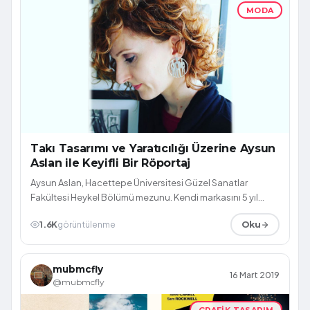
MODA
Takı Tasarımı ve Yaratıcılığı Üzerine Aysun
Aslan ile Keyifli Bir Röportaj
Aysun Aslan, Hacettepe Üniversitesi Güzel Sanatlar
Fakültesi Heykel Bölümü mezunu. Kendi markasını 5 yıl
önce kurmuş olan Aslan'ın tasarımla...
1.6K
görüntülenme
Oku
mubmcfly
16 Mart 2019
@mubmcfly
GRAFIK TASARIM